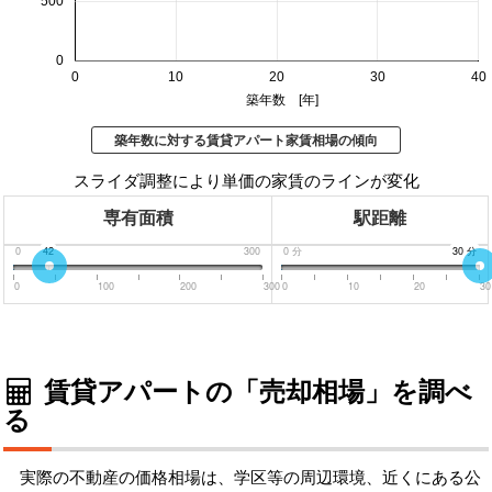
500
0
0
10
20
30
40
築年数 [年]
築年数に対する賃貸アパート家賃相場の傾向
スライダ調整により単価の家賃のラインが変化
専有面積
駅距離
0
42
300
0
分
30
30
分
分
0
100
200
300
0
10
20
30
賃貸アパートの「売却相場」を調べ
る
実際の不動産の価格相場は、学区等の周辺環境、近くにある公