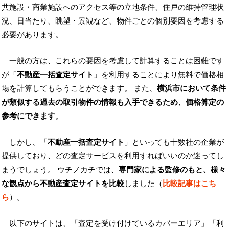
共施設・商業施設へのアクセス等の立地条件、住戸の維持管理状
況、日当たり、眺望・景観など、物件ごとの個別要因を考慮する
必要があります。
一般の方は、これらの要因を考慮して計算することは困難です
が「
不動産一括査定サイト
」を利用することにより無料で価格相
場を計算してもらうことができます。 また、
横浜市において条件
が類似する過去の取引物件の情報も入手できるため、価格算定の
参考にできます
。
しかし、「
不動産一括査定サイト
」といっても十数社の企業が
提供しており、どの査定サービスを利用すればいいのか迷ってし
まうでしょう。 ウチノカチでは、
専門家による監修のもと、様々
な観点から不動産査定サイトを比較
しました（
比較記事はこち
ら
）。
以下のサイトは、「査定を受け付けているカバーエリア」「利