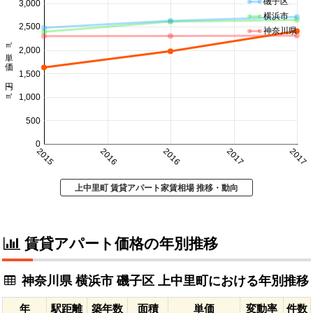
磯子区
3,000
横浜市
2,500
神奈川県
㎡単価 円/㎡
2,000
1,500
1,000
500
0
2015
2016
2016
2017
2017
上中里町 賃貸アパート家賃相場 推移・動向
賃貸アパート価格の年別推移
神奈川県 横浜市 磯子区 上中里町における年別推移
年
駅距離
築年数
面積
単価
変動率
件数