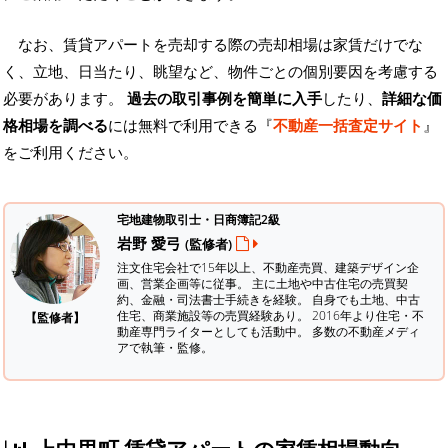
なお、賃貸アパートを売却する際の売却相場は家賃だけでな
く、立地、日当たり、眺望など、物件ごとの個別要因を考慮する
必要があります。
過去の取引事例を簡単に入手
したり、
詳細な価
格相場を調べる
には無料で利用できる『
不動産一括査定サイト
』
をご利用ください。
宅地建物取引士・日商簿記2級
岩野 愛弓
(監修者)
注文住宅会社で15年以上、不動産売買、建築デザイン企
画、営業企画等に従事。 主に土地や中古住宅の売買契
約、金融・司法書士手続きを経験。
自身でも土地、中古
住宅、商業施設等の売買経験あり。 2016年より住宅・不
【監修者】
動産専門ライターとしても活動中。 多数の不動産メディ
アで執筆・監修。