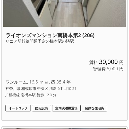
ライオンズマンション南橋本第2 (206)
リニア新幹線開通予定の橋本駅の隣駅
30,000
賃料
円
管理費 5,000 円
ワンルーム, 16.5 ㎡ ㎡, 築 35.4 年
神奈川県 相模原市 中央区 清新 6丁目10-21
JR相模線 南橋本駅 徒歩 12.0 分
オートロック
防犯設備
室内洗濯機置場
閑静な住宅街