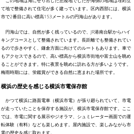
この地域は海にせり出した丘陵地でしたが海側の地域は埋め立
て地で整備されて住宅が多く建っています。区内西部には、横浜
市で2番目に高い標高153メートルの円海山があります。
円海山では、自然が多く残っているので、JR港南台駅からハイ
キングコースとして整備されています。長距離でも整備されてい
るので歩きやすく、鎌倉方面に向けてのルートもあります。車で
もアクセスできるので、高い標高から横浜市街地や富士山を眺め
ることができます。特に夜景を眺めに訪れる方が多いようです。
梅雨時期には、蛍鑑賞ができる自然に恵まれた場所です。
横浜の歴史を感じる横浜市電保存館
かつて横浜に路面電車（横浜市電）が張り廻られていて、市電
が走っていたことを保存する施設が、横浜市電保存館です。ここ
では、市電に関する展示やジオラマ、シュミレーター画面での運
転体験（有料）なども楽しめます。屋内施設で、楽しみながら市
電の歴史を感じ取れます。