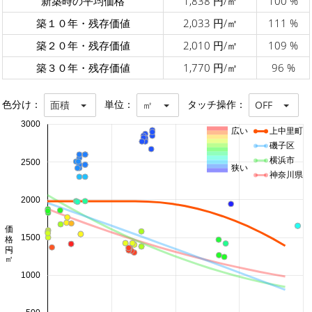
新築時の平均価格
1,838 円/㎡
100 %
築１０年・残存価値
2,033 円/㎡
111 %
築２０年・残存価値
2,010 円/㎡
109 %
築３０年・残存価値
1,770 円/㎡
96 %
色分け：
単位：
タッチ操作：
面積
㎡
OFF
3000
広い
上中里町
磯子区
横浜市
2500
狭い
神奈川県
2000
価格 円/㎡
1500
1000