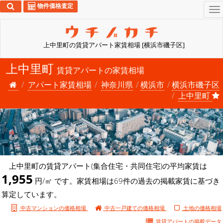
物件価格査定
To
na
上中里町の賃貸アパート家賃相場 [横浜市磯子区]
上中里町
賃貸アパートの家賃相場
アパート家賃相場
神奈川県
横浜市
横浜市磯子区
上中里町
上中里町の賃貸アパート(集合住宅・共同住宅)の平均家賃は
1,955
円/㎡ です。家賃相場は69件の過去の掲載家賃に基づき
算定しています。
中古マンションの価格相場
中古一戸建ての価格相場
土地の価格相場
賃貸アパートの
掲載データ