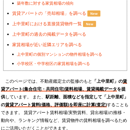
築年数に対する家賃相場の傾向
賃貸アパートの「売却相場」を調べる
New
上中里町における直接賃貸物件一覧
New
上中里町の過去の掲載データを調べる
家賃相場が近い近隣エリアを調べる
上中里町の個別マンションの物件相場を調べる
小学校区・中学校区の家賃相場を調べる
このページでは、不動産鑑定士の監修のもと
「上中里町」の
賃
貸アパート(集合住宅・共同住宅)賃料相場、賃貸掲載データ
を提
供
しています。 また、
駅距離、面積などを指定して「上中里町」
の
賃貸アパート賃料(価格、評価額)を即座に計算(査定)
することも
できます。 賃貸アパート賃料相場(実勢賃料、貸出相場)の推移・
動向や、ランキング情報など、賃貸物件の賃料相場を調べるため
にご活用いただくことができます。