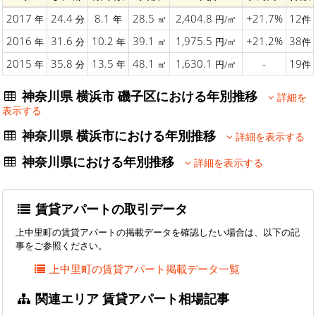
2017
24.4
8.1
28.5
2,404.8
+21.7%
12
年
分
年
㎡
円/㎡
件
2016
31.6
10.2
39.1
1,975.5
+21.2%
38
年
分
年
㎡
円/㎡
件
2015
35.8
13.5
48.1
1,630.1
-
19
年
分
年
㎡
円/㎡
件
神奈川県 横浜市 磯子区における年別推移
詳細を
表示する
神奈川県 横浜市における年別推移
詳細を表示する
神奈川県における年別推移
詳細を表示する
賃貸アパートの取引データ
上中里町の賃貸アパートの掲載データを確認したい場合は、以下の記
事をご参照ください。
上中里町の賃貸アパート掲載データ一覧
関連エリア 賃貸アパート相場記事