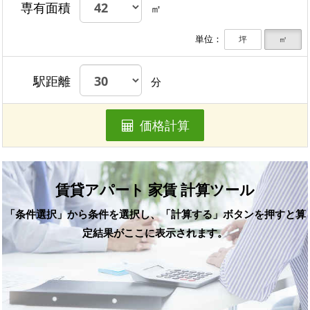
専有面積
㎡
単位：
坪
㎡
駅距離
分
価格計算
賃貸アパート 家賃 計算ツール
「条件選択」から条件を選択し、「計算する」ボタンを押すと算
定結果がここに表示されます。