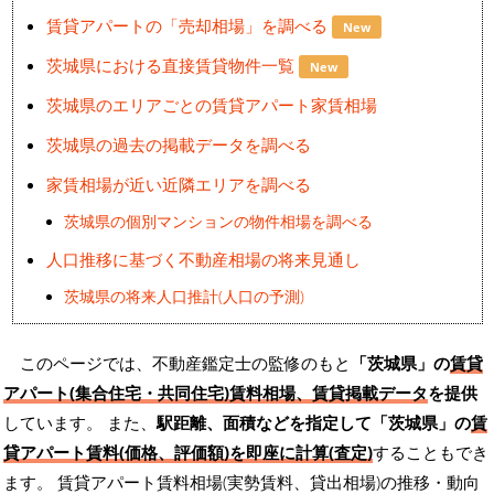
賃貸アパートの「売却相場」を調べる
New
茨城県における直接賃貸物件一覧
New
茨城県のエリアごとの賃貸アパート家賃相場
茨城県の過去の掲載データを調べる
家賃相場が近い近隣エリアを調べる
茨城県の個別マンションの物件相場を調べる
人口推移に基づく不動産相場の将来見通し
茨城県の将来人口推計(人口の予測)
このページでは、不動産鑑定士の監修のもと
「茨城県」の
賃貸
アパート(集合住宅・共同住宅)賃料相場、賃貸掲載データ
を提供
しています。 また、
駅距離、面積などを指定して「茨城県」の
賃
貸アパート賃料(価格、評価額)を即座に計算(査定)
することもでき
ます。 賃貸アパート賃料相場(実勢賃料、貸出相場)の推移・動向