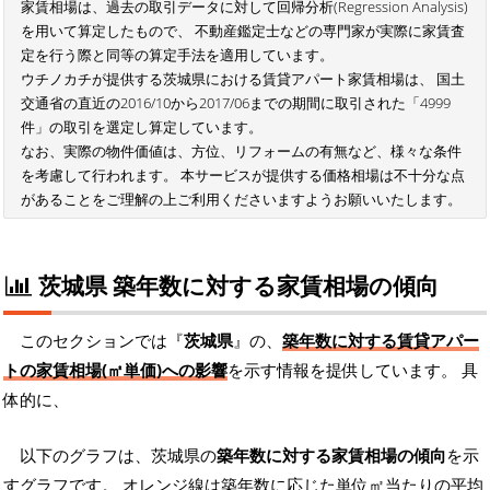
家賃相場は、過去の取引データに対して回帰分析(Regression Analysis)
を用いて算定したもので、 不動産鑑定士などの専門家が実際に家賃査
定を行う際と同等の算定手法を適用しています。
ウチノカチが提供する茨城県における賃貸アパート家賃相場は、 国土
交通省の直近の2016/10から2017/06までの期間に取引された「4999
件」の取引を選定し算定しています。
なお、実際の物件価値は、方位、リフォームの有無など、様々な条件
を考慮して行われます。 本サービスが提供する価格相場は不十分な点
があることをご理解の上ご利用くださいますようお願いいたします。
茨城県 築年数に対する家賃相場の傾向
このセクションでは『
茨城県
』の、
築年数に対する賃貸アパー
トの家賃相場(㎡単価)への影響
を示す情報を提供しています。 具
体的に、
以下のグラフは、茨城県の
築年数に対する家賃相場の傾向
を示
すグラフです。 オレンジ線は築年数に応じた単位㎡当たりの平均