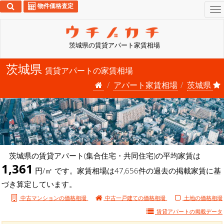
物件価格査定
To
na
茨城県の賃貸アパート家賃相場
茨城県
賃貸アパートの家賃相場
アパート家賃相場
茨城県
茨城県の賃貸アパート(集合住宅・共同住宅)の平均家賃は
1,361
円/㎡ です。家賃相場は47,656件の過去の掲載家賃に基
づき算定しています。
中古マンションの価格相場
中古一戸建ての価格相場
土地の価格相場
賃貸アパートの
掲載データ