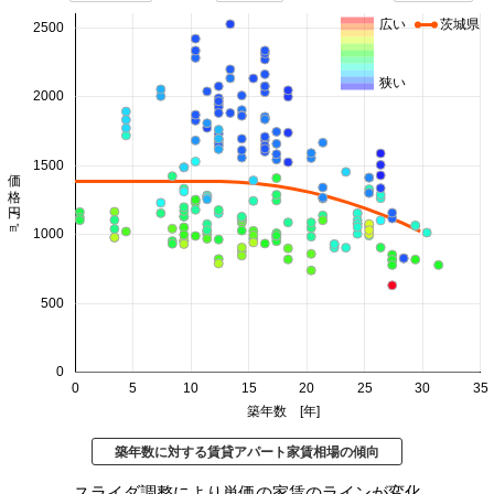
広い
茨城県
2500
狭い
2000
1500
価格 円/㎡
1000
500
0
0
5
10
15
20
25
30
35
築年数 [年]
築年数に対する賃貸アパート家賃相場の傾向
スライダ調整により単価の家賃のラインが変化