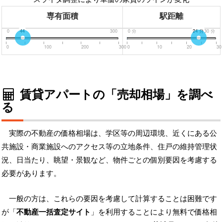
専有面積
駅距離
0
44
300
0
分
24
分
30
分
0
100
200
300
0
10
20
30
賃貸アパートの「売却相場」を調べ
る
実際の不動産の価格相場は、学区等の周辺環境、近くにある公
共施設・商業施設へのアクセス等の立地条件、住戸の維持管理状
況、日当たり、眺望・景観など、物件ごとの個別要因を考慮する
必要があります。
一般の方は、これらの要因を考慮して計算することは困難です
が「
不動産一括査定サイト
」を利用することにより無料で価格相