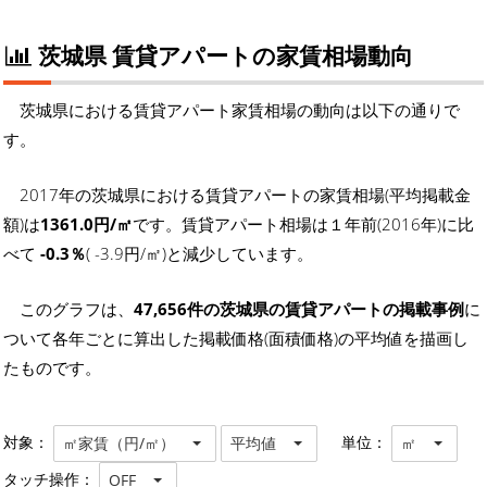
茨城県 賃貸アパートの家賃相場動向
茨城県における賃貸アパート家賃相場の動向は以下の通りで
す。
2017年の茨城県における賃貸アパートの家賃相場(平均掲載金
額)は
1361.0円/㎡
です。賃貸アパート相場は１年前(2016年)に比
べて
-0.3％
( -3.9円/㎡)と減少しています。
このグラフは、
47,656件の茨城県の賃貸アパートの掲載事例
に
ついて各年ごとに算出した掲載価格(面積価格)の平均値を描画し
たものです。
対象：
単位：
㎡家賃（円/㎡）
平均値
㎡
タッチ操作：
OFF