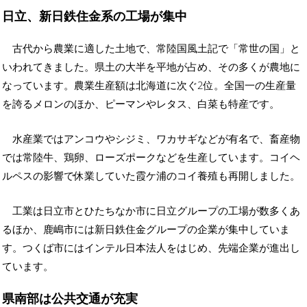
日立、新日鉄住金系の工場が集中
古代から農業に適した土地で、常陸国風土記で「常世の国」と
いわれてきました。県土の大半を平地が占め、その多くが農地に
なっています。農業生産額は北海道に次ぐ2位。全国一の生産量
を誇るメロンのほか、ピーマンやレタス、白菜も特産です。
水産業ではアンコウやシジミ、ワカサギなどが有名で、畜産物
では常陸牛、鶏卵、ローズポークなどを生産しています。コイヘ
ルペスの影響で休業していた霞ケ浦のコイ養殖も再開しました。
工業は日立市とひたちなか市に日立グループの工場が数多くあ
るほか、鹿嶋市には新日鉄住金グループの企業が集中していま
す。つくば市にはインテル日本法人をはじめ、先端企業が進出し
ています。
県南部は公共交通が充実