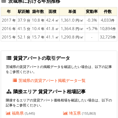
茨城県における年別推移
年
駅距離
築年数
面積
単価
変動率
件数
2017
37.9
10.8
42.4
1,361.0
-0.3%
4,033
年
分
年
㎡
円/㎡
件
2016
41.5
10.4
41.8
1,364.8
+5.7%
10,894
年
分
年
㎡
円/㎡
件
2015
52.1
15.7
41.1
1,290.8
-
32,729
年
分
年
㎡
円/㎡
件
賃貸アパートの取引データ
茨城県の賃貸アパートの掲載データを確認したい場合は、以下の記事
をご参照ください。
茨城県の賃貸アパート掲載データ一覧
隣接エリア 賃貸アパート相場記事
隣接するエリアの賃貸アパート価格相場を確認したい場合は、以下の
記事をご参照ください。
福島県
埼玉県
(5,445)
(155,863)