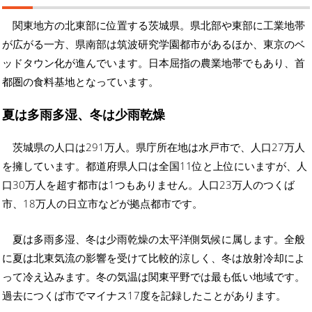
関東地方の北東部に位置する茨城県。県北部や東部に工業地帯
が広がる一方、県南部は筑波研究学園都市があるほか、東京のベ
ッドタウン化が進んでいます。日本屈指の農業地帯でもあり、首
都圏の食料基地となっています。
夏は多雨多湿、冬は少雨乾燥
茨城県の人口は291万人。県庁所在地は水戸市で、人口27万人
を擁しています。都道府県人口は全国11位と上位にいますが、人
口30万人を超す都市は1つもありません。人口23万人のつくば
市、18万人の日立市などが拠点都市です。
夏は多雨多湿、冬は少雨乾燥の太平洋側気候に属します。全般
に夏は北東気流の影響を受けて比較的涼しく、冬は放射冷却によ
って冷え込みます。冬の気温は関東平野では最も低い地域です。
過去につくば市でマイナス17度を記録したことがあります。