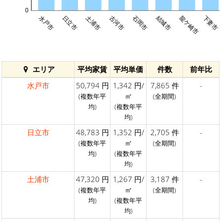
0
結城市
水戸市
日立市
土浦市
古河市
石岡市
龍ケ崎市
下妻市
エリア
平均家賃
平均単価
件数
前年比
水戸市
50,794 円
1,342 円/
7,865 件
-
㎡
(複数年平
(全期間)
均)
(複数年平
均)
日立市
48,783 円
1,352 円/
2,705 件
-
㎡
(複数年平
(全期間)
均)
(複数年平
均)
土浦市
47,320 円
1,267 円/
3,187 件
-
㎡
(複数年平
(全期間)
均)
(複数年平
均)