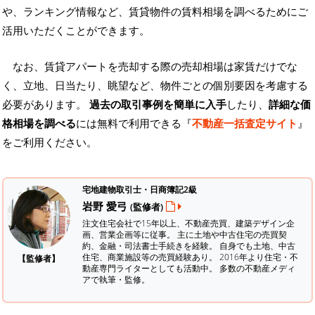
や、ランキング情報など、賃貸物件の賃料相場を調べるためにご
活用いただくことができます。
なお、賃貸アパートを売却する際の売却相場は家賃だけでな
く、立地、日当たり、眺望など、物件ごとの個別要因を考慮する
必要があります。
過去の取引事例を簡単に入手
したり、
詳細な価
格相場を調べる
には無料で利用できる『
不動産一括査定サイト
』
をご利用ください。
宅地建物取引士・日商簿記2級
岩野 愛弓
(監修者)
注文住宅会社で15年以上、不動産売買、建築デザイン企
画、営業企画等に従事。 主に土地や中古住宅の売買契
約、金融・司法書士手続きを経験。
自身でも土地、中古
住宅、商業施設等の売買経験あり。 2016年より住宅・不
【監修者】
動産専門ライターとしても活動中。 多数の不動産メディ
アで執筆・監修。