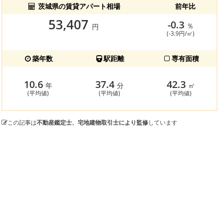
茨城県の賃貸アパート相場
前年比
53,407
-0.3
％
円
(-3.9円/㎡)
築年数
駅距離
専有面積
10.6
37.4
42.3
年
分
㎡
(平均値)
(平均値)
(平均値)
この記事は
不動産鑑定士、宅地建物取引士により監修
しています