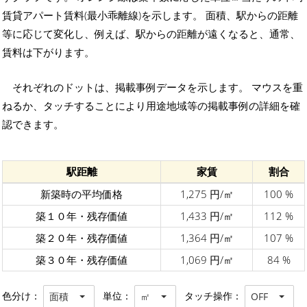
賃貸アパート賃料(最小乖離線)を示します。 面積、駅からの距離
等に応じて変化し、例えば、駅からの距離が遠くなると、通常、
賃料は下がります。
それぞれのドットは、掲載事例データを示します。 マウスを重
ねるか、タッチすることにより用途地域等の掲載事例の詳細を確
認できます。
駅距離
家賃
割合
新築時の平均価格
1,275 円/㎡
100 %
築１０年・残存価値
1,433 円/㎡
112 %
築２０年・残存価値
1,364 円/㎡
107 %
築３０年・残存価値
1,069 円/㎡
84 %
色分け：
単位：
タッチ操作：
面積
㎡
OFF