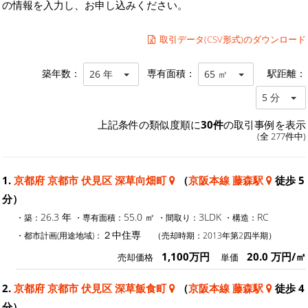
の情報を入力し、お申し込みください。
取引データ(CSV形式)のダウンロード
築年数：
専有面積：
駅距離：
26 年
65 ㎡
5 分
上記条件の類似度順に
30件
の取引事例を表示
(全 277件中)
1.
京都府 京都市 伏見区 深草向畑町
（
京阪本線 藤森駅
徒歩 5
分）
26.3 年
55.0 ㎡
3LDK
RC
・築：
・専有面積：
・間取り：
・構造：
２中住専
・都市計画(用途地域)：
（売却時期：2013年第2四半期）
1,100万円
20.0 万円/㎡
売却価格
単価
2.
京都府 京都市 伏見区 深草飯食町
（
京阪本線 藤森駅
徒歩 4
分）