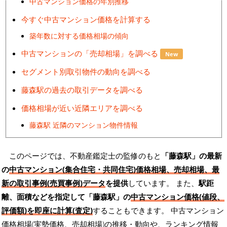
中古マンション価格の年別推移
今すぐ中古マンション価格を計算する
築年数に対する価格相場の傾向
中古マンションの「売却相場」を調べる
New
セグメント別取引物件の動向を調べる
藤森駅の過去の取引データを調べる
価格相場が近い近隣エリアを調べる
藤森駅 近隣のマンション物件情報
このページでは、不動産鑑定士の監修のもと
「藤森駅」の最新
の
中古マンション(集合住宅・共同住宅)価格相場、売却相場、最
新の取引事例(売買事例)データ
を提供
しています。 また、
駅距
離、面積などを指定して「藤森駅」の
中古マンション価格(値段、
評価額)を即座に計算(査定)
することもできます。 中古マンション
価格相場(実勢価格、売却相場)の推移・動向や、ランキング情報