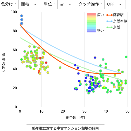
色分け：
単位：
タッチ操作：
面積
㎡
OFF
100
広い
藤森駅
京阪本線
京阪
狭い
80
60
価格 万円/㎡
40
20
0
0
10
20
30
40
50
築年数 [年]
築年数に対する中古マンション相場の傾向