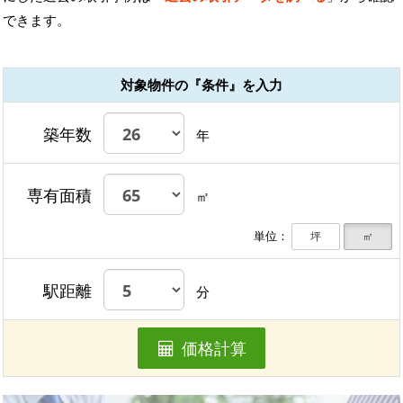
できます。
対象物件の『条件』を入力
築年数
年
専有面積
㎡
単位：
坪
㎡
駅距離
分
価格計算