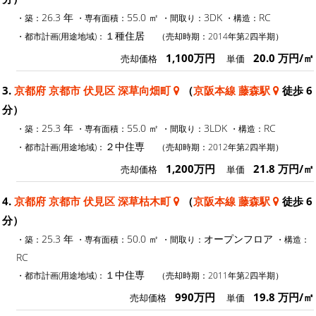
26.3 年
55.0 ㎡
3DK
RC
・築：
・専有面積：
・間取り：
・構造：
１種住居
・都市計画(用途地域)：
（売却時期：2014年第2四半期）
1,100万円
20.0 万円/㎡
売却価格
単価
3.
京都府 京都市 伏見区 深草向畑町
（
京阪本線 藤森駅
徒歩 6
分）
25.3 年
55.0 ㎡
3LDK
RC
・築：
・専有面積：
・間取り：
・構造：
２中住専
・都市計画(用途地域)：
（売却時期：2012年第2四半期）
1,200万円
21.8 万円/㎡
売却価格
単価
4.
京都府 京都市 伏見区 深草枯木町
（
京阪本線 藤森駅
徒歩 6
分）
25.3 年
50.0 ㎡
オープンフロア
・築：
・専有面積：
・間取り：
・構造：
RC
１中住専
・都市計画(用途地域)：
（売却時期：2011年第2四半期）
990万円
19.8 万円/㎡
売却価格
単価