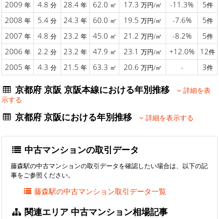
2009
4.8
28.4
62.0
17.3
-11.3%
5
年
分
年
㎡
万円/㎡
件
2008
5.4
24.3
60.0
19.5
-7.6%
5
年
分
年
㎡
万円/㎡
件
2007
4.8
23.2
45.0
21.2
-8.2%
5
年
分
年
㎡
万円/㎡
件
2006
2.2
23.2
47.9
23.1
+12.0%
12
年
分
年
㎡
万円/㎡
件
2005
4.3
21.5
63.3
20.6
-
3
年
分
年
㎡
万円/㎡
件
京都府 京阪 京阪本線における年別推移
詳細を表
示する
京都府 京阪における年別推移
詳細を表示する
中古マンションの取引データ
藤森駅の中古マンションの取引データを確認したい場合は、以下の記
事をご参照ください。
藤森駅の中古マンション取引データ一覧
関連エリア 中古マンション相場記事