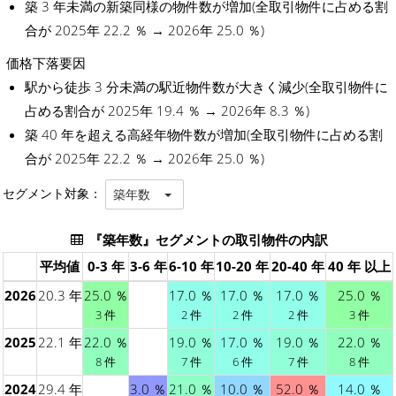
築 3 年未満の新築同様の物件数が増加(全取引物件に占める割
合が 2025年 22.2 ％ → 2026年 25.0 ％)
価格下落要因
駅から徒歩 3 分未満の駅近物件数が大きく減少(全取引物件に
占める割合が 2025年 19.4 ％ → 2026年 8.3 ％)
築 40 年を超える高経年物件数が増加(全取引物件に占める割
合が 2025年 22.2 ％ → 2026年 25.0 ％)
セグメント対象：
築年数
『築年数』セグメントの取引物件の内訳
平均値
0-3 年
3-6 年
6-10 年
10-20 年
20-40 年
40 年 以上
2026
20.3 年
25.0 ％
17.0 ％
17.0 ％
17.0 ％
25.0 ％
3 件
2 件
2 件
2 件
3 件
2025
22.1 年
22.0 ％
19.0 ％
17.0 ％
19.0 ％
22.0 ％
8 件
7 件
6 件
7 件
8 件
2024
29.4 年
3.0 ％
21.0 ％
10.0 ％
52.0 ％
14.0 ％