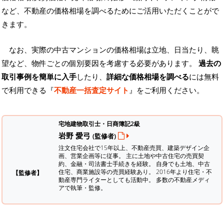
など、不動産の価格相場を調べるためにご活用いただくことがで
きます。
なお、実際の中古マンションの価格相場は立地、日当たり、眺
望など、物件ごとの個別要因を考慮する必要があります。
過去の
取引事例を簡単に入手
したり、
詳細な価格相場を調べる
には無料
で利用できる『
不動産一括査定サイト
』をご利用ください。
宅地建物取引士・日商簿記2級
岩野 愛弓
(監修者)
注文住宅会社で15年以上、不動産売買、建築デザイン企
画、営業企画等に従事。 主に土地や中古住宅の売買契
約、金融・司法書士手続きを経験。
自身でも土地、中古
住宅、商業施設等の売買経験あり。 2016年より住宅・不
【監修者】
動産専門ライターとしても活動中。 多数の不動産メディ
アで執筆・監修。