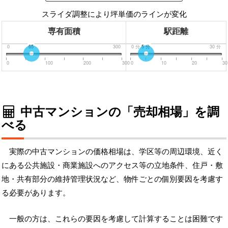
スライダ調整により坪単価のラインが変化
専有面積
駅距離
0
65
300
0
分
5
分
30
分
0
100
200
300
0
10
20
30
中古マンションの「売却相場」を調
べる
実際の中古マンションの価格相場は、学区等の周辺環境、近く
にある公共施設・商業施設へのアクセス等の立地条件、住戸・敷
地・共有部分の維持管理状況など、物件ごとの個別要因を考慮す
る必要があります。
一般の方は、これらの要因を考慮して計算することは困難です