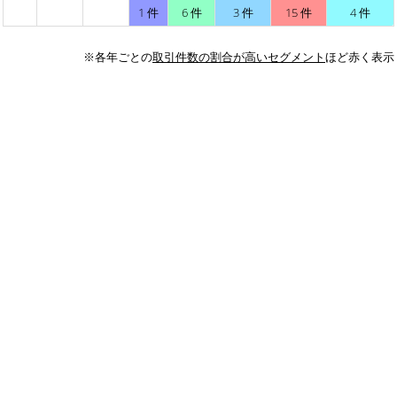
1 件
6 件
3 件
15 件
4 件
※各年ごとの
取引件数の割合が高いセグメント
ほど赤く表示