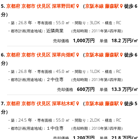
5.
京都府 京都市 伏見区 深草野田町
（
京阪本線 藤森駅
徒歩 6
分）
26.8 年
55.0 ㎡
3LDK
RC
・築：
・専有面積：
・間取り：
・構造：
近隣商業
・都市計画(用途地域)：
（売却時期：2011年第4四半期）
1,000万円
18.2 万円/㎡
売却価格
単価
6.
京都府 京都市 伏見区 深草向畑町
（
京阪本線 藤森駅
徒歩 6
分）
26.8 年
45.0 ㎡
1LDK
RC
・築：
・専有面積：
・間取り：
・構造：
２中住専
・都市計画(用途地域)：
（売却時期：2013年第4四半期）
600万円
13.3 万円/㎡
売却価格
単価
7.
京都府 京都市 伏見区 深草枯木町
（
京阪本線 藤森駅
徒歩 5
分）
24.5 年
55.0 ㎡
2LDK
RC
・築：
・専有面積：
・間取り：
・構造：
１中住専
・都市計画(用途地域)：
（売却時期：2010年第3四半期）
1,200万円
21.8 万円/㎡
売却価格
単価