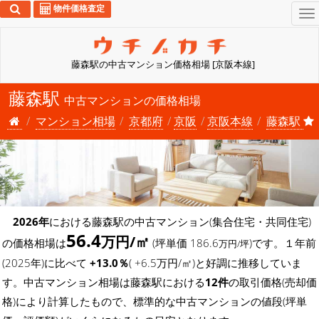
物件価格査定
To
na
藤森駅の中古マンション価格相場 [京阪本線]
藤森駅
中古マンションの価格相場
マンション相場
京都府
京阪
京阪本線
藤森駅
2026年
における藤森駅の中古マンション(集合住宅・共同住宅)
56.4
万円/㎡
の価格相場は
(坪単価 186.6
)です。１年前
万円/坪
(2025年)に比べて
+13.0％
( +6.5万円/㎡)と好調に推移していま
す。中古マンション相場は藤森駅における
12件
の取引価格(売却価
格)により計算したもので、標準的な中古マンションの値段(坪単