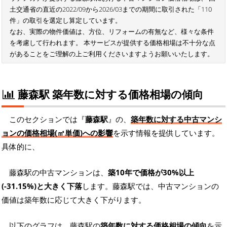
土交通省の直近の2022/09から2026/03までの期間に取引された「110
件」の取引を選定し算定しています。
なお、実際の物件価値は、方位、リフォームの有無など、様々な条件
を考慮して行われます。 本サービスが提供する価格相場は不十分な点
があることをご理解の上ご利用くださいますようお願いいたします。
藤森駅 築年数に対する価格相場の傾向
このセクションでは『
藤森駅
』の、
築年数に対する中古マンシ
ョンの価格相場(㎡単価)への影響
を示す情報を提供しています。
具体的に、
藤森駅の中古マンションは、
築10年で価格が30%以上
(-31.15%)と大きく下落
します。藤森駅では、中古マンションの
価値は築年数に応じて大きく下がります。
以下のグラフは、藤森駅の
築年数に対する価格相場の傾向
を示