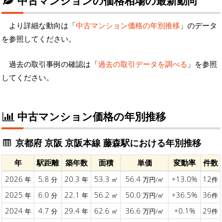
中古マンションの価格相場の最新動向
より詳細な動向は「
中古マンション価格の年別推移
」のデータ
を参照してください。
過去の取引事例の確認は「
過去の取引データを調べる
」を参照
してください。
中古マンション価格の年別推移
京都府 京阪 京阪本線 藤森駅における年別推移
年
駅距離
築年数
面積
単価
変動率
件数
2026
5.8
20.3
53.3
56.4
+13.0%
12
年
分
年
㎡
万円/㎡
件
2025
6.0
22.1
56.2
50.0
+36.5%
36
年
分
年
㎡
万円/㎡
件
2024
4.7
29.4
62.6
36.6
+0.1%
29
年
分
年
㎡
万円/㎡
件