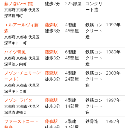
藤ノ森(A〜C館)
徒歩2分
225部屋
コンクリ
ート造
京都府 京都市 伏見区
深草堀田町
エルアールヴィ藤
藤森駅
4階建
鉄筋コン
1997年
森
徒歩3分
45部屋
クリート
造
京都府 京都市 伏見区
深草キトロ町
ハイツ青風
藤森駅
6階建
鉄筋コン
1980年
徒歩3分
45部屋
クリート
京都府 京都市 伏見区
造
深草池ノ内町
メゾン･チェリー(イ
藤森駅
4階建
鉄筋コン
2003年
ースト)
徒歩3分
24部屋
クリート
造
京都府 京都市 伏見区
深草キトロ町
メゾン･ラピタ
藤森駅
4階建
鉄筋コン
1997年
徒歩3分
14部屋
クリート
京都府 京都市 伏見区
造
深草直違橋 2
ファーストコート
藤森駅
2階建
鉄骨造
1987年
藤森
徒歩3分
12部屋