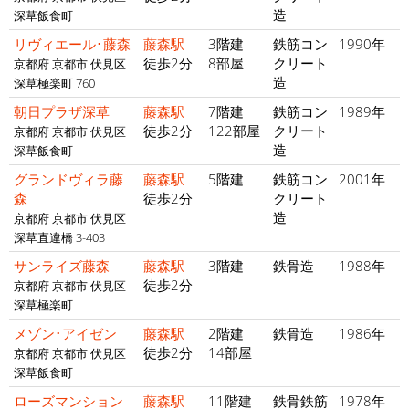
造
深草飯食町
リヴィエール･藤森
藤森駅
3階建
鉄筋コン
1990年
徒歩2分
8部屋
クリート
京都府 京都市 伏見区
造
深草極楽町 760
朝日プラザ深草
藤森駅
7階建
鉄筋コン
1989年
徒歩2分
122部屋
クリート
京都府 京都市 伏見区
造
深草飯食町
グランドヴィラ藤
藤森駅
5階建
鉄筋コン
2001年
森
徒歩2分
クリート
造
京都府 京都市 伏見区
深草直違橋 3-403
サンライズ藤森
藤森駅
3階建
鉄骨造
1988年
徒歩2分
京都府 京都市 伏見区
深草極楽町
メゾン･アイゼン
藤森駅
2階建
鉄骨造
1986年
徒歩2分
14部屋
京都府 京都市 伏見区
深草飯食町
ローズマンション
藤森駅
11階建
鉄骨鉄筋
1978年