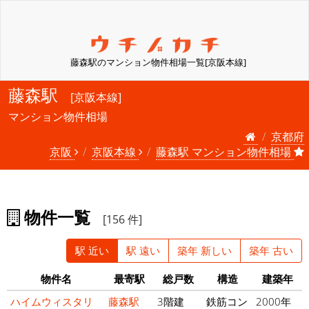
藤森駅のマンション物件相場一覧[京阪本線]
藤森駅
[京阪本線]
マンション物件相場
京都府
京阪
京阪本線
藤森駅 マンション物件相場
物件一覧
[156 件]
駅 近い
駅 遠い
築年 新しい
築年 古い
物件名
最寄駅
総戸数
構造
建築年
ハイムウィスタリ
藤森駅
3階建
鉄筋コン
2000年