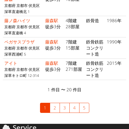
京都府 京都市 伏見区
深草直違橋北 1
藤ノ森ハイツ
藤森駅
4階建
鉄骨造
1986年
徒歩3分
28部屋
京都府 京都市 伏見区
深草直違橋 4
ペガサスプラザ
藤森駅
7階建
鉄骨鉄筋
1990年
徒歩3分
15部屋
コンクリ
京都府 京都市 伏見区
ート造
深草西浦町 5
アイト
藤森駅
7階建
鉄骨鉄筋
2015年
徒歩3分
271部屋
コンクリ
京都府 京都市 伏見区
ート造
深草キトロ町 12-314
1 件目 〜 20 件目
1
2
3
4
5
Service