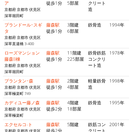
ア
徒歩1分
5部屋
クリート
造
京都府 京都市 伏見区
深草堀田町
プランドール･スギ
藤森駅
3階建
鉄骨造
1994年
タ
徒歩1分
6部屋
京都府 京都市 伏見区
深草直違橋 3-400
ローズマンション
藤森駅
11階建
鉄骨鉄筋
1978年
藤森B棟
徒歩1分
225部屋
コンクリ
ート造
京都府 京都市 伏見区
深草堀田町
プランタン･森
藤森駅
2階建
軽量鉄骨
1998年
徒歩1分
4部屋
造
京都府 京都市 伏見区
深草極楽町 749
カディユー藤ノ森
藤森駅
4階建
鉄骨造
1995年
徒歩2分
18部屋
京都府 京都市 伏見区
深草極楽町
エクセルコ-ト
藤森駅
5階建
鉄筋コン
2001年
徒歩2分
クリート
京都府 京都市 伏見区