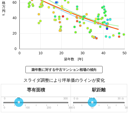
価格 万円/㎡
60
40
20
0
0
10
20
30
40
50
築年数 [年]
築年数に対する中古マンション相場の傾向
スライダ調整により坪単価のラインが変化
専有面積
駅距離
0
70
300
0
分
11
分
30
分
0
100
200
300
0
10
20
30