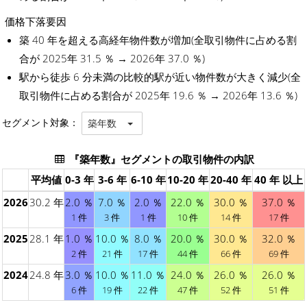
価格下落要因
築 40 年を超える高経年物件数が増加(全取引物件に占める割
合が 2025年 31.5 ％ → 2026年 37.0 ％)
駅から徒歩 6 分未満の比較的駅が近い物件数が大きく減少(全
取引物件に占める割合が 2025年 19.6 ％ → 2026年 13.6 ％)
セグメント対象：
築年数
『築年数』セグメントの取引物件の内訳
平均値
0-3 年
3-6 年
6-10 年
10-20 年
20-40 年
40 年 以上
2026
30.2 年
2.0 ％
7.0 ％
2.0 ％
22.0 ％
30.0 ％
37.0 ％
1 件
3 件
1 件
10 件
14 件
17 件
2025
28.1 年
1.0 ％
10.0 ％
8.0 ％
20.0 ％
30.0 ％
32.0 ％
2 件
21 件
17 件
44 件
66 件
69 件
2024
24.8 年
3.0 ％
10.0 ％
11.0 ％
24.0 ％
26.0 ％
26.0 ％
6 件
19 件
22 件
47 件
52 件
51 件