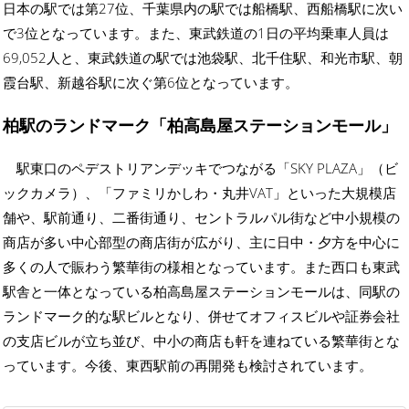
日本の駅では第27位、千葉県内の駅では船橋駅、西船橋駅に次い
で3位となっています。また、東武鉄道の1日の平均乗車人員は
69,052人と、東武鉄道の駅では池袋駅、北千住駅、和光市駅、朝
霞台駅、新越谷駅に次ぐ第6位となっています。
柏駅のランドマーク「柏高島屋ステーションモール」
駅東口のペデストリアンデッキでつながる「SKY PLAZA」（ビ
ックカメラ）、「ファミリかしわ・丸井VAT」といった大規模店
舗や、駅前通り、二番街通り、セントラルパル街など中小規模の
商店が多い中心部型の商店街が広がり、主に日中・夕方を中心に
多くの人で賑わう繁華街の様相となっています。また西口も東武
駅舎と一体となっている柏高島屋ステーションモールは、同駅の
ランドマーク的な駅ビルとなり、併せてオフィスビルや証券会社
の支店ビルが立ち並び、中小の商店も軒を連ねている繁華街とな
っています。今後、東西駅前の再開発も検討されています。