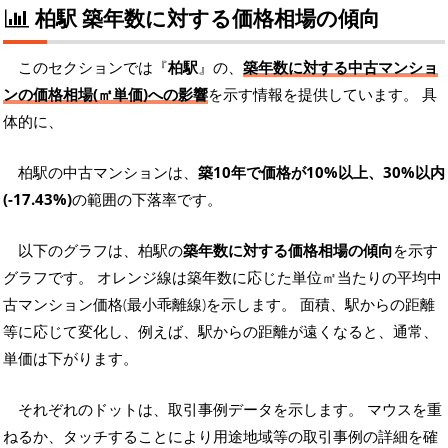
柏駅 築年数に対する価格相場の傾向
このセクションでは『
柏駅
』の、
築年数に対する中古マンショ
ンの価格相場(㎡単価)への影響
を示す情報を提供しています。 具
体的に、
柏駅の中古マンションは、
築10年で価格が10%以上、30%以内
(-17.43%)
の範囲の下落率です。
以下のグラフは、柏駅の
築年数に対する価格相場の傾向
を示す
グラフです。 オレンジ線は築年数に応じた単位㎡当たりの平均中
古マンション価格(最小乖離線)を示します。 面積、駅からの距離
等に応じて変化し、例えば、駅からの距離が遠くなると、通常、
単価は下がります。
それぞれのドットは、取引事例データを示します。 マウスを重
ねるか、タッチすることにより用途地域等の取引事例の詳細を確