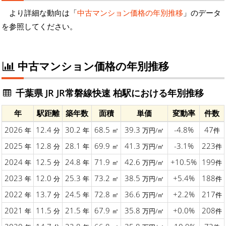
より詳細な動向は「
中古マンション価格の年別推移
」のデータ
を参照してください。
中古マンション価格の年別推移
千葉県 JR JR常磐線快速 柏駅における年別推移
年
駅距離
築年数
面積
単価
変動率
件数
2026
12.4
30.2
68.5
39.3
-4.8%
47
年
分
年
㎡
万円/㎡
件
2025
12.8
28.1
69.9
41.3
-3.1%
223
年
分
年
㎡
万円/㎡
件
2024
12.5
24.8
71.9
42.6
+10.5%
199
年
分
年
㎡
万円/㎡
件
2023
12.0
25.3
73.2
38.5
+5.4%
188
年
分
年
㎡
万円/㎡
件
2022
13.7
24.5
72.8
36.6
+2.2%
217
年
分
年
㎡
万円/㎡
件
2021
11.5
21.5
67.9
35.8
+0.0%
208
年
分
年
㎡
万円/㎡
件