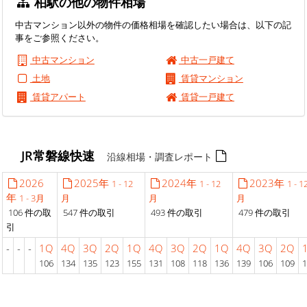
柏駅の他の物件相場
中古マンション以外の物件の価格相場を確認したい場合は、以下の記
事をご参照ください。
中古マンション
中古一戸建て
土地
賃貸マンション
賃貸アパート
賃貸一戸建て
JR常磐線快速
沿線相場・調査レポート
2026
2025年
2024年
2023年
1 - 12
1 - 12
1 - 1
年
1 - 3月
月
月
月
106 件の取
547 件の取引
493 件の取引
479 件の取引
引
-
-
-
1Q
4Q
3Q
2Q
1Q
4Q
3Q
2Q
1Q
4Q
3Q
2Q
106
134
135
123
155
131
108
118
136
139
106
109
1