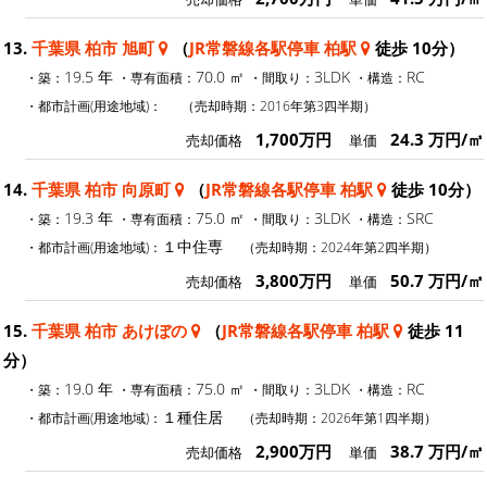
13.
千葉県 柏市 旭町
（
JR常磐線各駅停車 柏駅
徒歩 10分）
19.5 年
70.0 ㎡
3LDK
RC
・築：
・専有面積：
・間取り：
・構造：
・都市計画(用途地域)：
（売却時期：2016年第3四半期）
1,700万円
24.3 万円/㎡
売却価格
単価
14.
千葉県 柏市 向原町
（
JR常磐線各駅停車 柏駅
徒歩 10分）
19.3 年
75.0 ㎡
3LDK
SRC
・築：
・専有面積：
・間取り：
・構造：
１中住専
・都市計画(用途地域)：
（売却時期：2024年第2四半期）
3,800万円
50.7 万円/㎡
売却価格
単価
15.
千葉県 柏市 あけぼの
（
JR常磐線各駅停車 柏駅
徒歩 11
分）
19.0 年
75.0 ㎡
3LDK
RC
・築：
・専有面積：
・間取り：
・構造：
１種住居
・都市計画(用途地域)：
（売却時期：2026年第1四半期）
2,900万円
38.7 万円/㎡
売却価格
単価