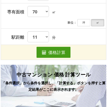
専有面積
㎡
単位：
坪
㎡
駅距離
分
価格計算
中古マンション 価格 計算ツール
「条件選択」から条件を選択し、「計算する」ボタンを押すと算
定結果がここに表示されます。