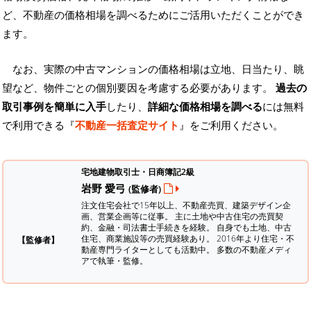
ど、不動産の価格相場を調べるためにご活用いただくことができ
ます。
なお、実際の中古マンションの価格相場は立地、日当たり、眺
望など、物件ごとの個別要因を考慮する必要があります。
過去の
取引事例を簡単に入手
したり、
詳細な価格相場を調べる
には無料
で利用できる『
不動産一括査定サイト
』をご利用ください。
宅地建物取引士・日商簿記2級
岩野 愛弓
(監修者)
注文住宅会社で15年以上、不動産売買、建築デザイン企
画、営業企画等に従事。 主に土地や中古住宅の売買契
約、金融・司法書士手続きを経験。
自身でも土地、中古
住宅、商業施設等の売買経験あり。 2016年より住宅・不
【監修者】
動産専門ライターとしても活動中。 多数の不動産メディ
アで執筆・監修。