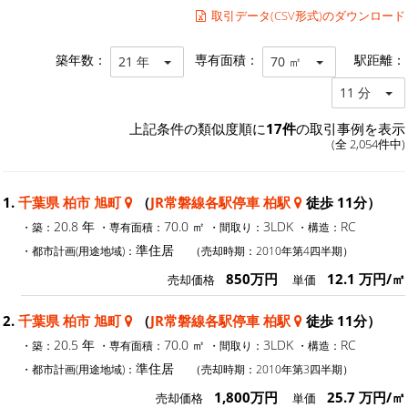
取引データ(CSV形式)のダウンロード
築年数：
専有面積：
駅距離：
21 年
70 ㎡
11 分
上記条件の類似度順に
17件
の取引事例を表示
(全 2,054件中)
1.
千葉県 柏市 旭町
（
JR常磐線各駅停車 柏駅
徒歩 11分）
20.8 年
70.0 ㎡
3LDK
RC
・築：
・専有面積：
・間取り：
・構造：
準住居
・都市計画(用途地域)：
（売却時期：2010年第4四半期）
850万円
12.1 万円/㎡
売却価格
単価
2.
千葉県 柏市 旭町
（
JR常磐線各駅停車 柏駅
徒歩 11分）
20.5 年
70.0 ㎡
3LDK
RC
・築：
・専有面積：
・間取り：
・構造：
準住居
・都市計画(用途地域)：
（売却時期：2010年第3四半期）
1,800万円
25.7 万円/㎡
売却価格
単価