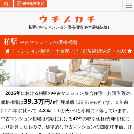
物件価格査定
To
na
柏駅の中古マンション価格相場 [JR常磐線快速]
柏駅
中古マンションの価格相場
マンション相場
千葉県
JR
JR常磐線快速
柏駅
2026年
における柏駅の中古マンション(集合住宅・共同住宅)の
39.3
万円/㎡
価格相場は
(坪単価 129.9
)です。１年前
万円/坪
(2025年)に比べて
-4.8％
( -2.0万円/㎡)と小幅に下落しています。
中古マンション相場は柏駅における
47件
の取引価格(売却価格)に
より計算したもので、標準的な中古マンションの値段(坪単価、評