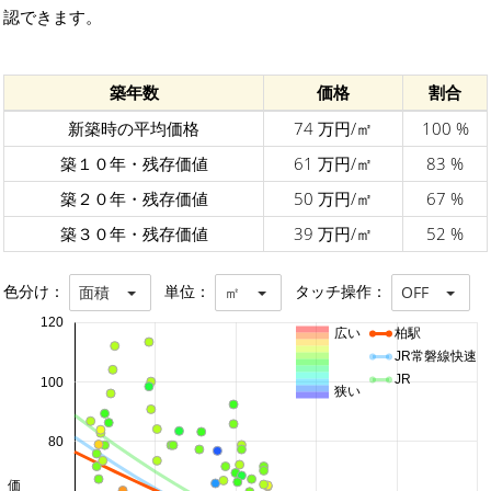
認できます。
築年数
価格
割合
新築時の平均価格
74 万円/㎡
100 %
築１０年・残存価値
61 万円/㎡
83 %
築２０年・残存価値
50 万円/㎡
67 %
築３０年・残存価値
39 万円/㎡
52 %
色分け：
単位：
タッチ操作：
面積
㎡
OFF
120
広い
柏駅
JR常磐線快速
JR
100
狭い
80