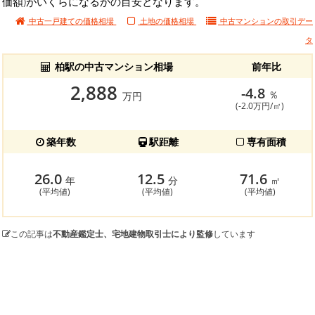
価額)がいくらになるかの目安となります。
中古一戸建ての価格相場
土地の価格相場
中古マンションの
取引デー
タ
柏駅の中古マンション相場
前年比
2,888
-4.8
％
万円
(-2.0万円/㎡)
築年数
駅距離
専有面積
26.0
12.5
71.6
年
分
㎡
(平均値)
(平均値)
(平均値)
この記事は
不動産鑑定士、宅地建物取引士により監修
しています