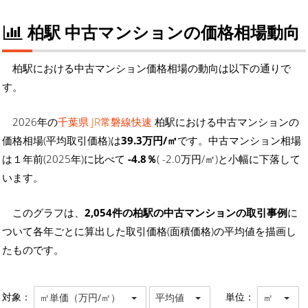
柏駅 中古マンションの価格相場動向
柏駅における中古マンション価格相場の動向は以下の通りで
す。
2026年の
千葉県 JR常磐線快速
柏駅における中古マンションの
価格相場(平均取引価格)は
39.3万円/㎡
です。中古マンション相場
は１年前(2025年)に比べて
-4.8％
( -2.0万円/㎡)と小幅に下落して
います。
このグラフは、
2,054件の柏駅の中古マンションの取引事例
に
ついて各年ごとに算出した取引価格(面積価格)の平均値を描画し
たものです。
対象：
単位：
㎡単価（万円/㎡）
平均値
㎡