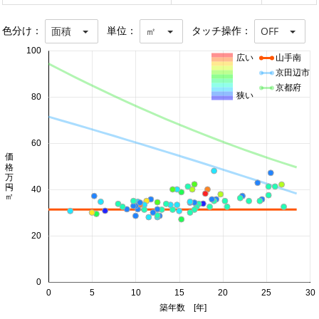
色分け：
単位：
タッチ操作：
面積
㎡
OFF
100
広い
山手南
京田辺市
京都府
狭い
80
60
価格 万円/㎡
40
20
0
0
5
10
15
20
25
30
築年数 [年]