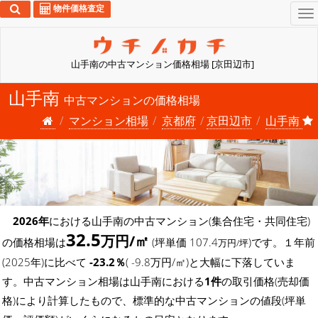
物件価格査定
To
na
山手南の中古マンション価格相場 [京田辺市]
山手南
中古マンションの価格相場
マンション相場
京都府
京田辺市
山手南
2026年
における山手南の中古マンション(集合住宅・共同住宅)
32.5
万円/㎡
の価格相場は
(坪単価 107.4
)です。１年前
万円/坪
(2025年)に比べて
-23.2％
( -9.8万円/㎡)と大幅に下落していま
す。中古マンション相場は山手南における
1件
の取引価格(売却価
格)により計算したもので、標準的な中古マンションの値段(坪単