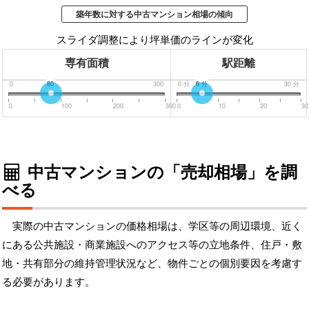
築年数に対する中古マンション相場の傾向
スライダ調整により坪単価のラインが変化
専有面積
駅距離
0
80
300
0
分
6
分
30
分
0
100
200
300
0
10
20
30
中古マンションの「売却相場」を調
べる
実際の中古マンションの価格相場は、学区等の周辺環境、近く
にある公共施設・商業施設へのアクセス等の立地条件、住戸・敷
地・共有部分の維持管理状況など、物件ごとの個別要因を考慮す
る必要があります。