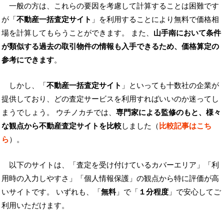
一般の方は、これらの要因を考慮して計算することは困難です
が「
不動産一括査定サイト
」を利用することにより無料で価格相
場を計算してもらうことができます。 また、
山手南において条件
が類似する過去の取引物件の情報も入手できるため、価格算定の
参考にできます
。
しかし、「
不動産一括査定サイト
」といっても十数社の企業が
提供しており、どの査定サービスを利用すればいいのか迷ってし
まうでしょう。 ウチノカチでは、
専門家による監修のもと、様々
な観点から不動産査定サイトを比較
しました（
比較記事はこち
ら
）。
以下のサイトは、「査定を受け付けているカバーエリア」「利
用時の入力しやすさ」「個人情報保護」の観点から特に評価が高
いサイトです。 いずれも、「
無料
」で「
１分程度
」で安心してご
利用いただけます。