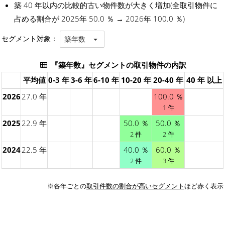
築 40 年以内の比較的古い物件数が大きく増加(全取引物件に
占める割合が 2025年 50.0 ％ → 2026年 100.0 ％)
セグメント対象：
築年数
『築年数』セグメントの取引物件の内訳
平均値
0-3 年
3-6 年
6-10 年
10-20 年
20-40 年
40 年 以上
2026
27.0 年
100.0 ％
1 件
2025
22.9 年
50.0 ％
50.0 ％
2 件
2 件
2024
22.5 年
40.0 ％
60.0 ％
2 件
3 件
※各年ごとの
取引件数の割合が高いセグメント
ほど赤く表示