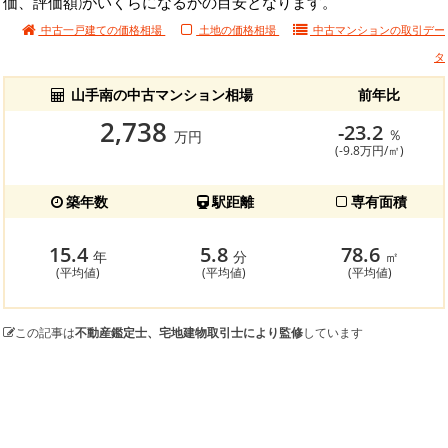
価、評価額)がいくらになるかの目安となります。
中古一戸建ての価格相場
土地の価格相場
中古マンションの
取引デー
タ
山手南の中古マンション相場
前年比
2,738
-23.2
％
万円
(-9.8万円/㎡)
築年数
駅距離
専有面積
15.4
5.8
78.6
年
分
㎡
(平均値)
(平均値)
(平均値)
この記事は
不動産鑑定士、宅地建物取引士により監修
しています