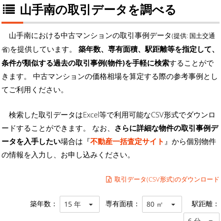
山手南の取引データを調べる
山手南における中古マンションの取引事例データ
(提供: 国土交通
を提供しています。
築年数、専有面積、駅距離等を指定して、
省)
条件が類似する過去の取引事例(物件)を手軽に検索
することがで
きます。 中古マンションの価格相場を算定する際の参考事例とし
てご利用ください。
検索した取引データはExcel等で利用可能なCSV形式でダウンロ
ードすることができます。 なお、
さらに詳細な物件の取引事例デ
ータを入手したい
場合は『
不動産一括査定サイト
』から個別物件
の情報を入力し、お申し込みください。
取引データ(CSV形式)のダウンロード
築年数：
専有面積：
駅距離：
15 年
80 ㎡
6 分