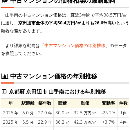
中古マンションの価格相場の最新動向
山手南の中古マンション価格は、直近3年間で平均38.5万円/㎡
に達し、
京田辺市全体の平均30.4万円/㎡よりも26.6%高い
という
顕著な差があります。
より詳細な動向は「
中古マンション価格の年別推移
」のデータ
を参照してください。
中古マンション価格の年別推移
京都府 京田辺市 山手南における年別推移
年
駅距離
築年数
面積
単価
変動率
件数
2026
6.0
27.0
80.0
32.5
-23.2%
1
年
分
年
㎡
万円/㎡
件
2025
5.5
22.9
86.2
42.3
+3.7%
4
年
分
年
㎡
万円/㎡
件