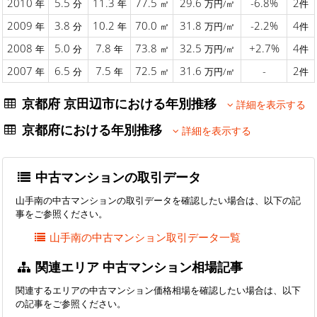
2010
5.5
11.3
77.5
29.6
-6.8%
2
年
分
年
㎡
万円/㎡
件
2009
3.8
10.2
70.0
31.8
-2.2%
4
年
分
年
㎡
万円/㎡
件
2008
5.0
7.8
73.8
32.5
+2.7%
4
年
分
年
㎡
万円/㎡
件
2007
6.5
7.5
72.5
31.6
-
2
年
分
年
㎡
万円/㎡
件
京都府 京田辺市における年別推移
詳細を表示する
京都府における年別推移
詳細を表示する
中古マンションの取引データ
山手南の中古マンションの取引データを確認したい場合は、以下の記
事をご参照ください。
山手南の中古マンション取引データ一覧
関連エリア 中古マンション相場記事
関連するエリアの中古マンション価格相場を確認したい場合は、以下
の記事をご参照ください。