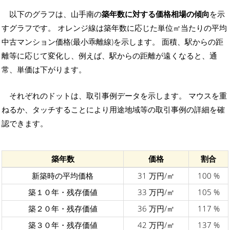
以下のグラフは、山手南の
築年数に対する価格相場の傾向
を示
すグラフです。 オレンジ線は築年数に応じた単位㎡当たりの平均
中古マンション価格(最小乖離線)を示します。 面積、駅からの距
離等に応じて変化し、例えば、駅からの距離が遠くなると、通
常、単価は下がります。
それぞれのドットは、取引事例データを示します。 マウスを重
ねるか、タッチすることにより用途地域等の取引事例の詳細を確
認できます。
築年数
価格
割合
新築時の平均価格
31 万円/㎡
100 %
築１０年・残存価値
33 万円/㎡
105 %
築２０年・残存価値
36 万円/㎡
117 %
築３０年・残存価値
42 万円/㎡
137 %