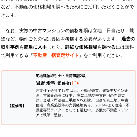
など、不動産の価格相場を調べるためにご活用いただくことがで
きます。
なお、実際の中古マンションの価格相場は立地、日当たり、眺
望など、物件ごとの個別要因を考慮する必要があります。
過去の
取引事例を簡単に入手
したり、
詳細な価格相場を調べる
には無料
で利用できる『
不動産一括査定サイト
』をご利用ください。
宅地建物取引士・日商簿記2級
岩野 愛弓
(監修者)
注文住宅会社で15年以上、不動産売買、建築デザイン企
画、営業企画等に従事。 主に土地や中古住宅の売買契
約、金融・司法書士手続きを経験。
自身でも土地、中古
住宅、商業施設等の売買経験あり。 2016年より住宅・不
【監修者】
動産専門ライターとしても活動中。 多数の不動産メディ
アで執筆・監修。