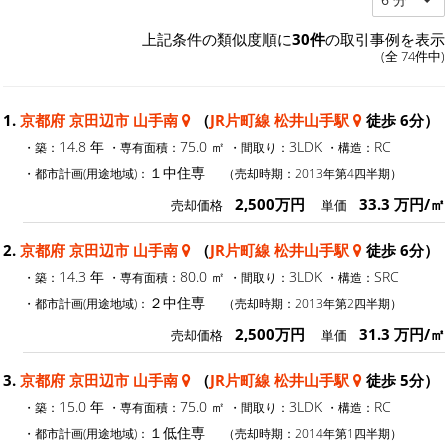
上記条件の類似度順に
30件
の取引事例を表示
(全 74件中)
1.
京都府 京田辺市 山手南
（
JR片町線 松井山手駅
徒歩 6分）
14.8 年
75.0 ㎡
3LDK
RC
・築：
・専有面積：
・間取り：
・構造：
１中住専
・都市計画(用途地域)：
（売却時期：2013年第4四半期）
2,500万円
33.3 万円/㎡
売却価格
単価
2.
京都府 京田辺市 山手南
（
JR片町線 松井山手駅
徒歩 6分）
14.3 年
80.0 ㎡
3LDK
SRC
・築：
・専有面積：
・間取り：
・構造：
２中住専
・都市計画(用途地域)：
（売却時期：2013年第2四半期）
2,500万円
31.3 万円/㎡
売却価格
単価
3.
京都府 京田辺市 山手南
（
JR片町線 松井山手駅
徒歩 5分）
15.0 年
75.0 ㎡
3LDK
RC
・築：
・専有面積：
・間取り：
・構造：
１低住専
・都市計画(用途地域)：
（売却時期：2014年第1四半期）