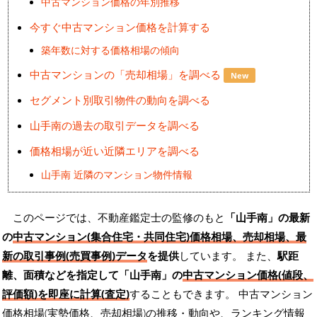
中古マンション価格の年別推移
今すぐ中古マンション価格を計算する
築年数に対する価格相場の傾向
中古マンションの「売却相場」を調べる
New
セグメント別取引物件の動向を調べる
山手南の過去の取引データを調べる
価格相場が近い近隣エリアを調べる
山手南 近隣のマンション物件情報
このページでは、不動産鑑定士の監修のもと
「山手南」の最新
の
中古マンション(集合住宅・共同住宅)価格相場、売却相場、最
新の取引事例(売買事例)データ
を提供
しています。 また、
駅距
離、面積などを指定して「山手南」の
中古マンション価格(値段、
評価額)を即座に計算(査定)
することもできます。 中古マンション
価格相場(実勢価格、売却相場)の推移・動向や、ランキング情報