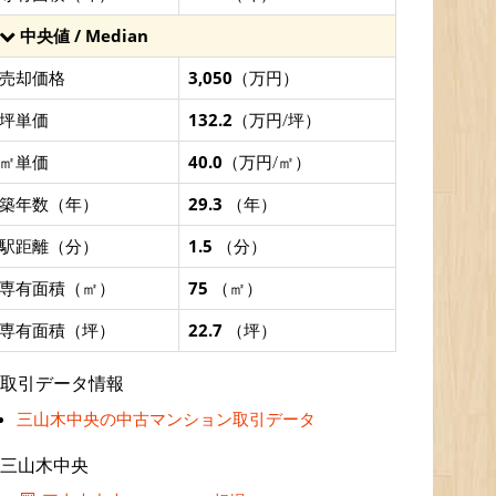
中央値 / Median
売却価格
3,050
（万円）
坪単価
132.2
（万円/坪）
㎡単価
40.0
（万円/㎡）
築年数（年）
29.3
（年）
駅距離（分）
1.5
（分）
専有面積（㎡）
75
（㎡）
専有面積（坪）
22.7
（坪）
取引データ情報
三山木中央の中古マンション取引データ
三山木中央