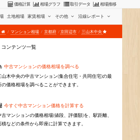
価格計算
相場グラフ
取引データ
相場推移
場
土地相場
家賃相場
その他
沿線レポート
マンション相場
京都府
京田辺市
三山木中央
コンテンツ一覧
中古マンションの価格相場を調べる
三山木中央の中古マンション(集合住宅・共同住宅)の最
新の価格相場を調べることができます。
今すぐ中古マンション価格を計算する
中古マンションの価格相場(値段、評価額)を、駅距離、
面積などの条件から即座に計算できます。