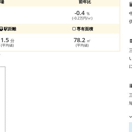
場
前年比
-0.4
％
(-0.2万円/㎡)
駅距離
専有面積
1.5
78.2
分
㎡
(平均値)
(平均値)
す