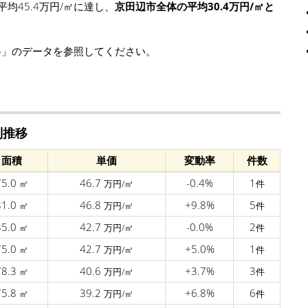
均45.4万円/㎡に達し、
京田辺市全体の平均30.4万円/㎡と
移
」のデータを参照してください。
別推移
面積
単価
変動率
件数
75.0
46.7
-0.4%
1
㎡
万円/㎡
件
81.0
46.8
+9.8%
5
㎡
万円/㎡
件
85.0
42.7
-0.0%
2
㎡
万円/㎡
件
75.0
42.7
+5.0%
1
㎡
万円/㎡
件
78.3
40.6
+3.7%
3
㎡
万円/㎡
件
75.8
39.2
+6.8%
6
㎡
万円/㎡
件