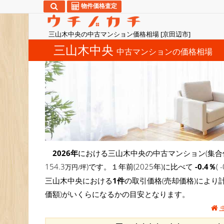
物件価格査定
三山木中央の中古マンション価格相場 [京田辺市]
三山木中央
中古マンションの価格相場
2026年
における三山木中央の中古マンション(集合
154.3
)です。１年前(2025年)に比べて
-0.4％
(
万円/坪
三山木中央における
1件
の取引価格(売却価格)により
価額)がいくらになるかの目安となります。