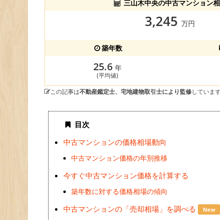
三山木中央の中古マンション相
3,245
万円
築年数
25.6
年
(平均値)
この記事は
不動産鑑定士、宅地建物取引士により監修
していま
目次
中古マンションの価格相場動向
中古マンション価格の年別推移
今すぐ中古マンション価格を計算する
築年数に対する価格相場の傾向
中古マンションの「売却相場」を調べる
New