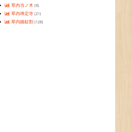
草内当ノ木
(9)
草内禅定寺
(21)
草内鐘鉦割
(128)