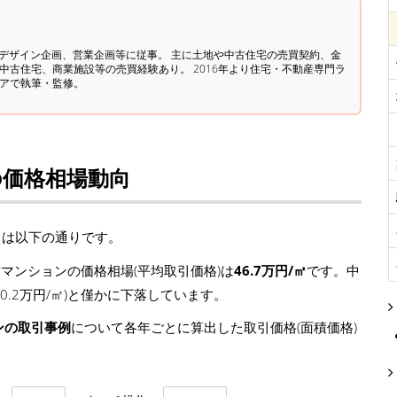
築デザイン企画、営業企画等に従事。 主に土地や中古住宅の売買契約、金
中古住宅、商業施設等の売買経験あり。 2016年より住宅・不動産専門ラ
ィアで執筆・監修。
の価格相場動向
向は以下の通りです。
マンションの価格相場(平均取引価格)は
46.7万円/㎡
です。中
 -0.2万円/㎡)と僅かに下落しています。
ンの取引事例
について各年ごとに算出した取引価格(面積価格)