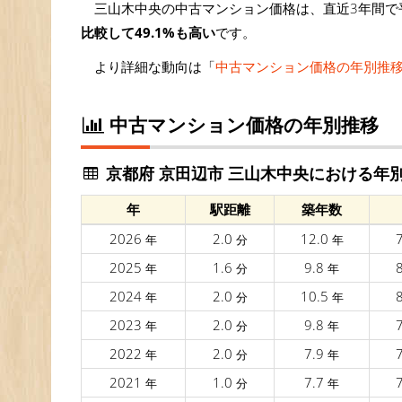
三山木中央の中古マンション価格は、直近3年間で平
比較して49.1%も高い
です。
より詳細な動向は「
中古マンション価格の年別推
中古マンション価格の年別推移
京都府 京田辺市 三山木中央における年
年
駅距離
築年数
2026
2.0
12.0
年
分
年
2025
1.6
9.8
年
分
年
2024
2.0
10.5
年
分
年
2023
2.0
9.8
年
分
年
2022
2.0
7.9
年
分
年
2021
1.0
7.7
年
分
年