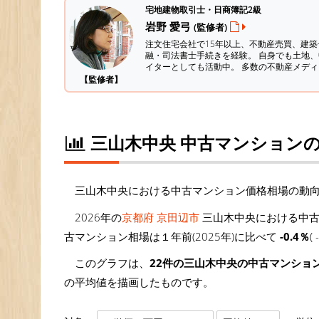
宅地建物取引士・日商簿記2級
岩野 愛弓
(監修者)
注文住宅会社で15年以上、不動産売買、建
融・司法書士手続きを経験。
自身でも土地、
イターとしても活動中。 多数の不動産メデ
【監修者】
三山木中央 中古マンション
三山木中央における中古マンション価格相場の動
2026年の
京都府 京田辺市
三山木中央における中古
古マンション相場は１年前(2025年)に比べて
-0.4％
(
このグラフは、
22件の三山木中央の中古マンショ
の平均値を描画したものです。