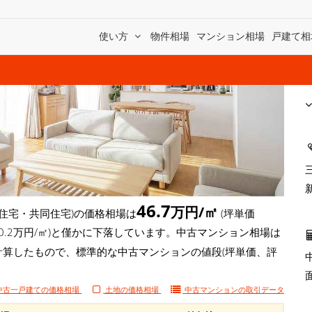
使い方
物件相場
マンション相場
戸建て相
46.7
万円/㎡
住宅・共同住宅)の価格相場は
(坪単価
 -0.2万円/㎡)と僅かに下落しています。中古マンション相場は
計算したもので、標準的な中古マンションの値段(坪単価、評
中古一戸建ての価格相場
土地の価格相場
中古マンションの
取引データ