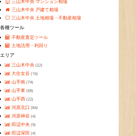
三山木中央 マンション相場
三山木中央 戸建て相場
三山木中央 土地相場・不動産相場
各種ツール
不動産査定ツール
土地活用・利回り
エリア
三山木中央
(22)
大住女谷
(16)
山手南
(74)
山手東
(68)
山手西
(22)
河原北口
(84)
河原神谷
(4)
田辺中央
(9)
田辺深田
(4)