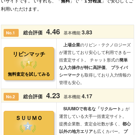
いサイトです。 いずれも、「
無料
」で「
１分程度
」で安心してご
利用いただけます。