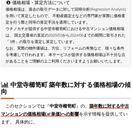
価格相場・算定方法について
価格相場は、過去の取引データに対して回帰分析(Regression Analysis)
を用いて算定したもので、 不動産鑑定士などの専門家が実際に価格査
定を行う際と同等の算定手法を適用しています。
ウチノカチが提供する中堂寺櫛笥町における中古マンション価格相場
は、 国土交通省の直近の2020/03から2024/06までの期間に取引された
「3件」の取引を選定し算定しています。
なお、実際の物件価値は、方位、リフォームの有無など、様々な条件
を考慮して行われます。 本サービスが提供する価格相場は不十分な点
があることをご理解の上ご利用くださいますようお願いいたします。
中堂寺櫛笥町 築年数に対する価格相場の傾
向
このセクションでは『
中堂寺櫛笥町
』の、
築年数に対する中古
マンションの価格相場(㎡単価)への影響
を示す情報を提供してい
ます。 具体的に、