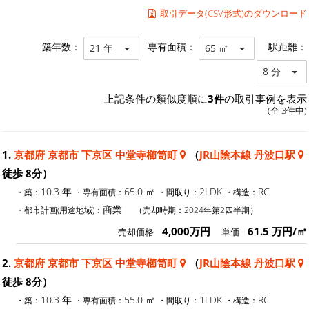
取引データ(CSV形式)のダウンロード
築年数：
専有面積：
駅距離：
21 年
65 ㎡
8 分
上記条件の類似度順に
3件
の取引事例を表示
(全 3件中)
1.
京都府 京都市 下京区 中堂寺櫛笥町
（
JR山陰本線 丹波口駅
徒歩 8分）
10.3 年
65.0 ㎡
2LDK
RC
・築：
・専有面積：
・間取り：
・構造：
商業
・都市計画(用途地域)：
（売却時期：2024年第2四半期）
4,000万円
61.5 万円/㎡
売却価格
単価
2.
京都府 京都市 下京区 中堂寺櫛笥町
（
JR山陰本線 丹波口駅
徒歩 8分）
10.3 年
55.0 ㎡
1LDK
RC
・築：
・専有面積：
・間取り：
・構造：