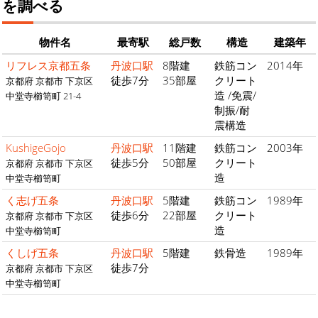
を調べる
物件名
最寄駅
総戸数
構造
建築年
リフレス京都五条
丹波口駅
8階建
鉄筋コン
2014年
徒歩7分
35部屋
クリート
京都府 京都市 下京区
造 /免震/
中堂寺櫛笥町 21-4
制振/耐
震構造
KushigeGojo
丹波口駅
11階建
鉄筋コン
2003年
徒歩5分
50部屋
クリート
京都府 京都市 下京区
造
中堂寺櫛笥町
く志げ五条
丹波口駅
5階建
鉄筋コン
1989年
徒歩6分
22部屋
クリート
京都府 京都市 下京区
造
中堂寺櫛笥町
くしげ五条
丹波口駅
5階建
鉄骨造
1989年
徒歩7分
京都府 京都市 下京区
中堂寺櫛笥町