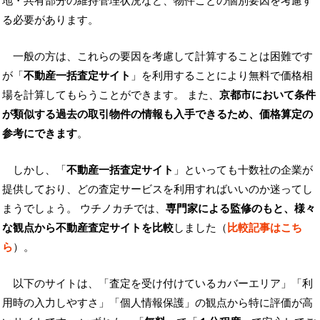
地・共有部分の維持管理状況など、物件ごとの個別要因を考慮す
る必要があります。
一般の方は、これらの要因を考慮して計算することは困難です
が「
不動産一括査定サイト
」を利用することにより無料で価格相
場を計算してもらうことができます。 また、
京都市において条件
が類似する過去の取引物件の情報も入手できるため、価格算定の
参考にできます
。
しかし、「
不動産一括査定サイト
」といっても十数社の企業が
提供しており、どの査定サービスを利用すればいいのか迷ってし
まうでしょう。 ウチノカチでは、
専門家による監修のもと、様々
な観点から不動産査定サイトを比較
しました（
比較記事はこち
ら
）。
以下のサイトは、「査定を受け付けているカバーエリア」「利
用時の入力しやすさ」「個人情報保護」の観点から特に評価が高