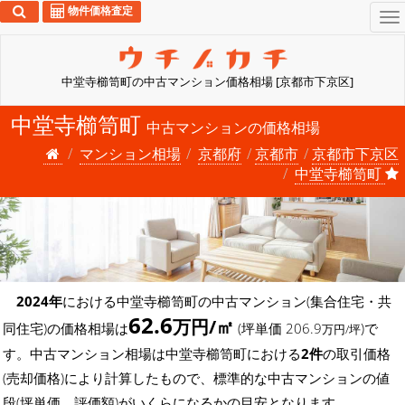
物件価格査定
To
na
中堂寺櫛笥町の中古マンション価格相場 [京都市下京区]
中堂寺櫛笥町
中古マンションの価格相場
マンション相場
京都府
京都市
京都市下京区
中堂寺櫛笥町
2024年
における中堂寺櫛笥町の中古マンション(集合住宅・共
62.6
万円/㎡
同住宅)の価格相場は
(坪単価 206.9
)で
万円/坪
す。中古マンション相場は中堂寺櫛笥町における
2件
の取引価格
(売却価格)により計算したもので、標準的な中古マンションの値
段(坪単価、評価額)がいくらになるかの目安となります。