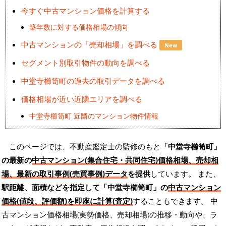
今すぐ中古マンション価格を計算する
築年数に対する価格相場の傾向
中古マンションの「売却相場」を調べる
New
セグメント別取引物件の動向を調べる
中堂寺櫛笥町の過去の取引データを調べる
価格相場が近い近隣エリアを調べる
中堂寺櫛笥町 近隣のマンション物件情報
このページでは、不動産鑑定士の監修のもと
「中堂寺櫛笥町」
の最新の
中古マンション(集合住宅・共同住宅)価格相場、売却相
場、最新の取引事例(売買事例)データ
を提供
しています。 また、
駅距離、面積などを指定して「中堂寺櫛笥町」の
中古マンション
価格(値段、評価額)を即座に計算(査定)
することもできます。 中
古マンション価格相場(実勢価格、売却相場)の推移・動向や、ラ