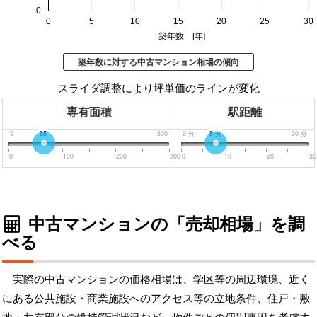
0
0
5
10
15
20
25
30
築年数 [年]
築年数に対する中古マンション相場の傾向
スライダ調整により坪単価のラインが変化
専有面積
駅距離
0
65
300
0
分
8
分
30
分
0
100
200
300
0
10
20
30
中古マンションの「売却相場」を調
べる
実際の中古マンションの価格相場は、学区等の周辺環境、近く
にある公共施設・商業施設へのアクセス等の立地条件、住戸・敷