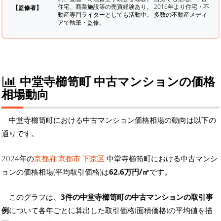
住宅、商業施設等の売買経験あり。 2016年より住宅・不
【監修者】
動産専門ライターとしても活動中。 多数の不動産メディ
アで執筆・監修。
中堂寺櫛笥町 中古マンションの価格
相場動向
中堂寺櫛笥町における中古マンション価格相場の動向は以下の
通りです。
2024年の
京都府 京都市 下京区
中堂寺櫛笥町における中古マンシ
ョンの価格相場(平均取引価格)は
62.6万円/㎡
です。
このグラフは、
3件の中堂寺櫛笥町の中古マンションの取引事
例
について各年ごとに算出した取引価格(面積価格)の平均値を描