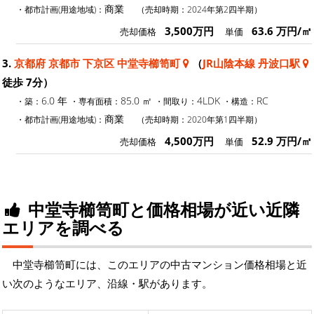
商業
・都市計画(用途地域)：
（売却時期：2024年第2四半期）
3,500万円
63.6 万円/㎡
売却価格
単価
3.
京都府 京都市 下京区 中堂寺櫛笥町
（
JR山陰本線 丹波口駅
徒歩 7分）
6.0 年
85.0 ㎡
4LDK
RC
・築：
・専有面積：
・間取り：
・構造：
商業
・都市計画(用途地域)：
（売却時期：2020年第1四半期）
4,500万円
52.9 万円/㎡
売却価格
単価
中堂寺櫛笥町と価格相場が近い近隣
エリアを調べる
中堂寺櫛笥町には、このエリアの中古マンション価格相場と近
い次のようなエリア、沿線・駅があります。