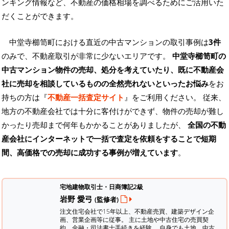
ンキング情報など、不動産の価格相場を調べるためにご活用いた
だくことができます。
中堂寺櫛笥町における直近の中古マンションの取引事例は
3件
のみで、不動産取引が非常に少ないエリアです。
中堂寺櫛笥町の
中古マンション物件の売却、処分を考えていたり、既に不動産会
社に売却を相談しているものの全然売れないといったお悩み
をお
持ちの方は『
不動産一括査定サイト
』をご利用ください。 従来、
地方の不動産会社では十分に客付けができず、物件の売却が難し
かったり売却まで何年もかかることがありましたが、
全国の不動
産会社にインターネットで一括で査定を依頼をすることで短期
間、高価格での売却に成功する事例が増えています
。
宅地建物取引士・日商簿記2級
岩野 愛弓
(監修者)
注文住宅会社で15年以上、不動産売買、建築デザイン企
画、営業企画等に従事。 主に土地や中古住宅の売買契
約、金融・司法書士手続きを経験。
自身でも土地、中古