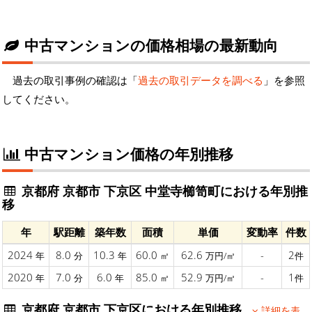
中古マンションの価格相場の最新動向
過去の取引事例の確認は「
過去の取引データを調べる
」を参照
してください。
中古マンション価格の年別推移
京都府 京都市 下京区 中堂寺櫛笥町における年別推
移
年
駅距離
築年数
面積
単価
変動率
件数
2024
8.0
10.3
60.0
62.6
-
2
年
分
年
㎡
万円/㎡
件
2020
7.0
6.0
85.0
52.9
-
1
年
分
年
㎡
万円/㎡
件
京都府 京都市 下京区における年別推移
詳細を表