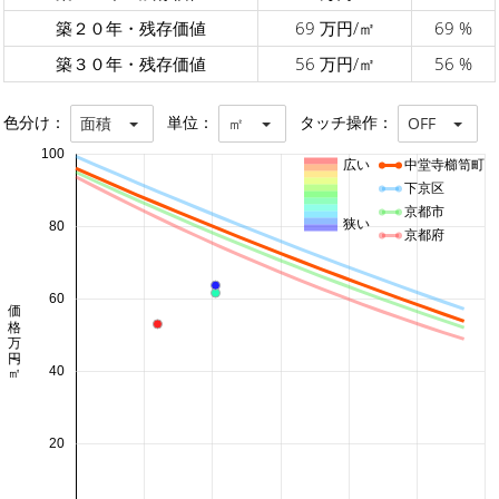
築２０年・残存価値
69 万円/㎡
69 %
築３０年・残存価値
56 万円/㎡
56 %
色分け：
単位：
タッチ操作：
面積
㎡
OFF
100
広い
中堂寺櫛笥町
下京区
京都市
狭い
80
京都府
60
価格 万円/㎡
40
20