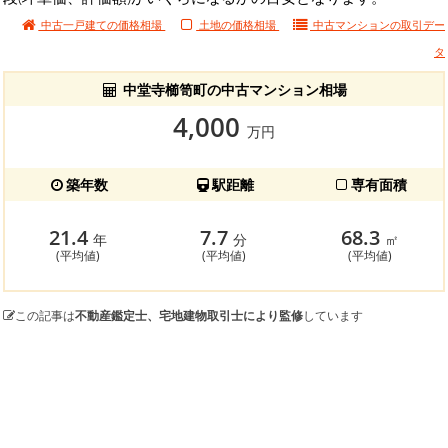
中古一戸建ての価格相場
土地の価格相場
中古マンションの
取引デー
タ
中堂寺櫛笥町の中古マンション相場
4,000
万円
築年数
駅距離
専有面積
21.4
7.7
68.3
年
分
㎡
(平均値)
(平均値)
(平均値)
この記事は
不動産鑑定士、宅地建物取引士により監修
しています