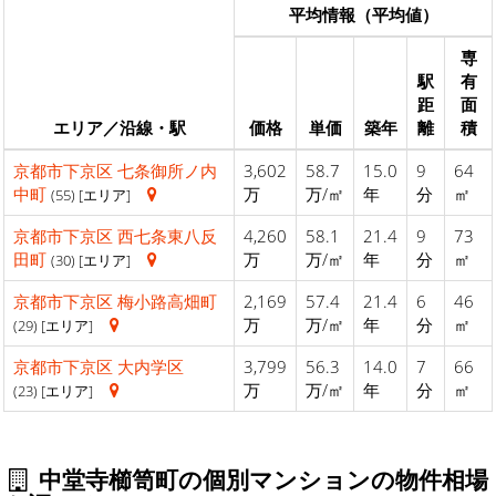
平均情報（平均値）
専
駅
有
距
面
エリア／沿線・駅
価格
単価
築年
離
積
京都市下京区
七条御所ノ内
3,602
58.7
15.0
9
64
中町
万
万/㎡
年
分
㎡
(55) [エリア]
京都市下京区
西七条東八反
4,260
58.1
21.4
9
73
田町
万
万/㎡
年
分
㎡
(30) [エリア]
京都市下京区
梅小路高畑町
2,169
57.4
21.4
6
46
万
万/㎡
年
分
㎡
(29) [エリア]
京都市下京区
大内学区
3,799
56.3
14.0
7
66
万
万/㎡
年
分
㎡
(23) [エリア]
中堂寺櫛笥町の個別マンションの物件相場