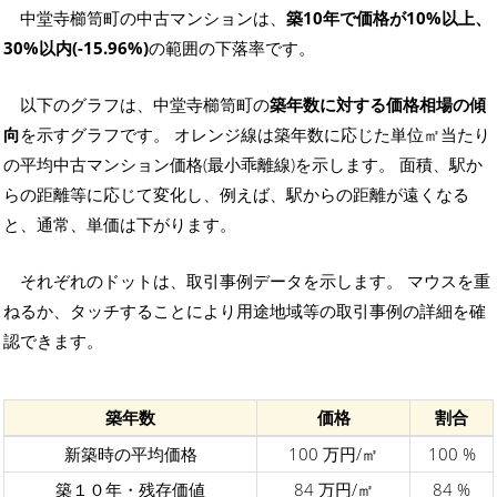
中堂寺櫛笥町の中古マンションは、
築10年で価格が10%以上、
30%以内(-15.96%)
の範囲の下落率です。
以下のグラフは、中堂寺櫛笥町の
築年数に対する価格相場の傾
向
を示すグラフです。 オレンジ線は築年数に応じた単位㎡当たり
の平均中古マンション価格(最小乖離線)を示します。 面積、駅か
らの距離等に応じて変化し、例えば、駅からの距離が遠くなる
と、通常、単価は下がります。
それぞれのドットは、取引事例データを示します。 マウスを重
ねるか、タッチすることにより用途地域等の取引事例の詳細を確
認できます。
築年数
価格
割合
新築時の平均価格
100 万円/㎡
100 %
築１０年・残存価値
84 万円/㎡
84 %