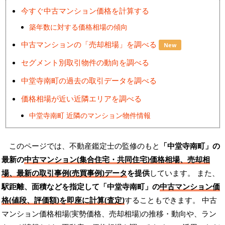
今すぐ中古マンション価格を計算する
築年数に対する価格相場の傾向
中古マンションの「売却相場」を調べる
New
セグメント別取引物件の動向を調べる
中堂寺南町の過去の取引データを調べる
価格相場が近い近隣エリアを調べる
中堂寺南町 近隣のマンション物件情報
このページでは、不動産鑑定士の監修のもと
「中堂寺南町」の
最新の
中古マンション(集合住宅・共同住宅)価格相場、売却相
場、最新の取引事例(売買事例)データ
を提供
しています。 また、
駅距離、面積などを指定して「中堂寺南町」の
中古マンション価
格(値段、評価額)を即座に計算(査定)
することもできます。 中古
マンション価格相場(実勢価格、売却相場)の推移・動向や、ラン