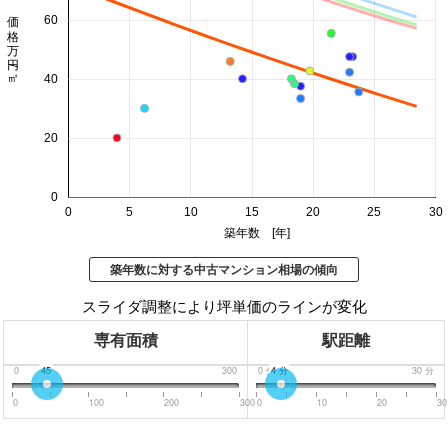
価格 万円/㎡
60
40
20
0
0
5
10
15
20
25
30
築年数 [年]
築年数に対する中古マンション相場の傾向
スライダ調整により坪単価のラインが変化
専有面積
駅距離
0
45
300
0
分
4
分
30
分
0
100
200
300
0
10
20
30