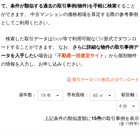
て、条件が類似する過去の取引事例(物件)を手軽に検索
すること
ができます。 中古マンションの価格相場を算定する際の参考事例
としてご利用ください。
検索した取引データはExcel等で利用可能なCSV形式でダウンロ
ードすることができます。 なお、
さらに詳細な物件の取引事例デ
ータを入手したい
場合は『
不動産一括査定サイト
』から個別物件
の情報を入力し、お申し込みください。
取引データ(CSV形式)のダウンロード
築年数：
専有面積：
駅距離：
19 年
45 ㎡
4 分
上記条件の類似度順に
15件
の取引事例を表示
(全 15件中)