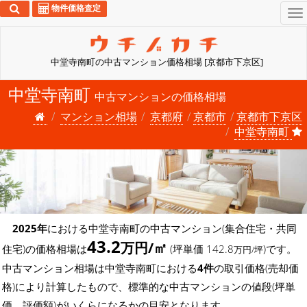
物件価格査定
To
na
中堂寺南町の中古マンション価格相場 [京都市下京区]
中堂寺南町
中古マンションの価格相場
マンション相場
京都府
京都市
京都市下京区
中堂寺南町
2025年
における中堂寺南町の中古マンション(集合住宅・共同
43.2
万円/㎡
住宅)の価格相場は
(坪単価 142.8
)です。
万円/坪
中古マンション相場は中堂寺南町における
4件
の取引価格(売却価
格)により計算したもので、標準的な中古マンションの値段(坪単
価、評価額)がいくらになるかの目安となります。