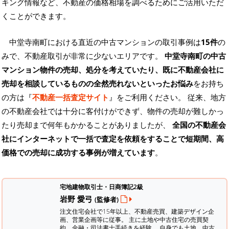
キング情報など、不動産の価格相場を調べるためにご活用いただ
くことができます。
中堂寺南町における直近の中古マンションの取引事例は
15件
の
みで、不動産取引が非常に少ないエリアです。
中堂寺南町の中古
マンション物件の売却、処分を考えていたり、既に不動産会社に
売却を相談しているものの全然売れないといったお悩み
をお持ち
の方は『
不動産一括査定サイト
』をご利用ください。 従来、地方
の不動産会社では十分に客付けができず、物件の売却が難しかっ
たり売却まで何年もかかることがありましたが、
全国の不動産会
社にインターネットで一括で査定を依頼をすることで短期間、高
価格での売却に成功する事例が増えています
。
宅地建物取引士・日商簿記2級
岩野 愛弓
(監修者)
注文住宅会社で15年以上、不動産売買、建築デザイン企
画、営業企画等に従事。 主に土地や中古住宅の売買契
約、金融・司法書士手続きを経験。
自身でも土地、中古