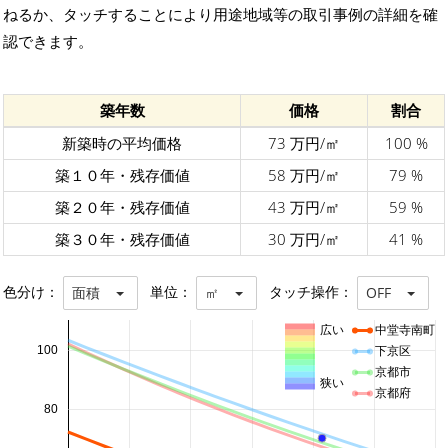
ねるか、タッチすることにより用途地域等の取引事例の詳細を確
認できます。
築年数
価格
割合
新築時の平均価格
73 万円/㎡
100 %
築１０年・残存価値
58 万円/㎡
79 %
築２０年・残存価値
43 万円/㎡
59 %
築３０年・残存価値
30 万円/㎡
41 %
色分け：
単位：
タッチ操作：
面積
㎡
OFF
広い
中堂寺南町
100
下京区
京都市
狭い
京都府
80