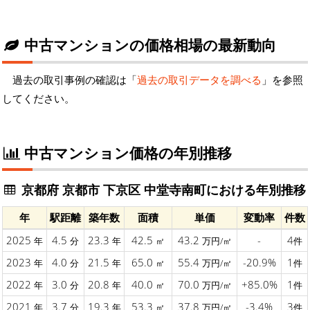
中古マンションの価格相場の最新動向
過去の取引事例の確認は「
過去の取引データを調べる
」を参照
してください。
中古マンション価格の年別推移
京都府 京都市 下京区 中堂寺南町における年別推移
年
駅距離
築年数
面積
単価
変動率
件数
2025
4.5
23.3
42.5
43.2
-
4
年
分
年
㎡
万円/㎡
件
2023
4.0
21.5
65.0
55.4
-20.9%
1
年
分
年
㎡
万円/㎡
件
2022
3.0
20.8
40.0
70.0
+85.0%
1
年
分
年
㎡
万円/㎡
件
2021
3.7
19.3
53.3
37.8
-3.4%
3
年
分
年
㎡
万円/㎡
件