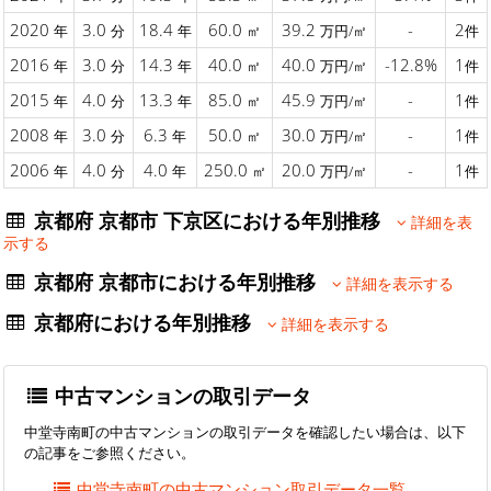
2020
3.0
18.4
60.0
39.2
-
2
年
分
年
㎡
万円/㎡
件
2016
3.0
14.3
40.0
40.0
-12.8%
1
年
分
年
㎡
万円/㎡
件
2015
4.0
13.3
85.0
45.9
-
1
年
分
年
㎡
万円/㎡
件
2008
3.0
6.3
50.0
30.0
-
1
年
分
年
㎡
万円/㎡
件
2006
4.0
4.0
250.0
20.0
-
1
年
分
年
㎡
万円/㎡
件
京都府 京都市 下京区における年別推移
詳細を表
示する
京都府 京都市における年別推移
詳細を表示する
京都府における年別推移
詳細を表示する
中古マンションの取引データ
中堂寺南町の中古マンションの取引データを確認したい場合は、以下
の記事をご参照ください。
中堂寺南町の中古マンション取引データ一覧