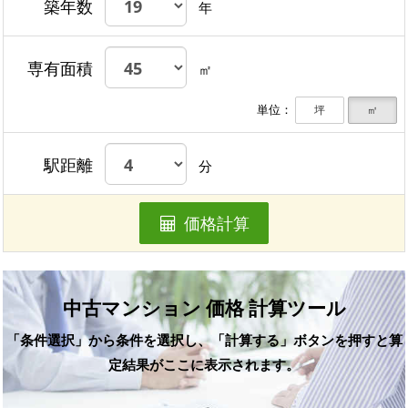
築年数
年
専有面積
㎡
単位：
坪
㎡
駅距離
分
価格計算
中古マンション 価格 計算ツール
「条件選択」から条件を選択し、「計算する」ボタンを押すと算
定結果がここに表示されます。