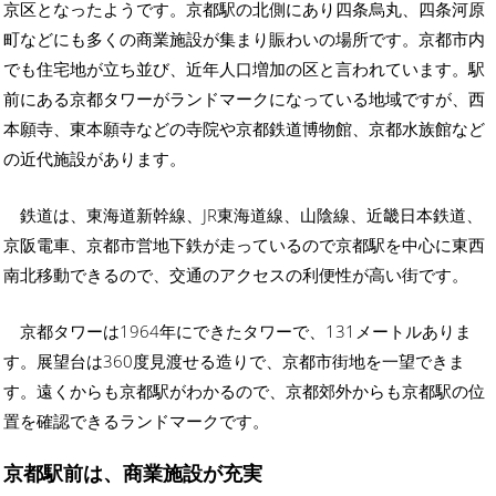
京区となったようです。京都駅の北側にあり四条烏丸、四条河原
町などにも多くの商業施設が集まり賑わいの場所です。京都市内
でも住宅地が立ち並び、近年人口増加の区と言われています。駅
前にある京都タワーがランドマークになっている地域ですが、西
本願寺、東本願寺などの寺院や京都鉄道博物館、京都水族館など
の近代施設があります。
鉄道は、東海道新幹線、JR東海道線、山陰線、近畿日本鉄道、
京阪電車、京都市営地下鉄が走っているので京都駅を中心に東西
南北移動できるので、交通のアクセスの利便性が高い街です。
京都タワーは1964年にできたタワーで、131メートルありま
す。展望台は360度見渡せる造りで、京都市街地を一望できま
す。遠くからも京都駅がわかるので、京都郊外からも京都駅の位
置を確認できるランドマークです。
京都駅前は、商業施設が充実