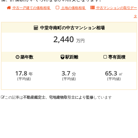
中古一戸建ての価格相場
土地の価格相場
中古マンションの
取引デー
タ
中堂寺南町の中古マンション相場
2,440
万円
築年数
駅距離
専有面積
17.8
3.7
65.3
年
分
㎡
(平均値)
(平均値)
(平均値)
この記事は
不動産鑑定士、宅地建物取引士により監修
しています