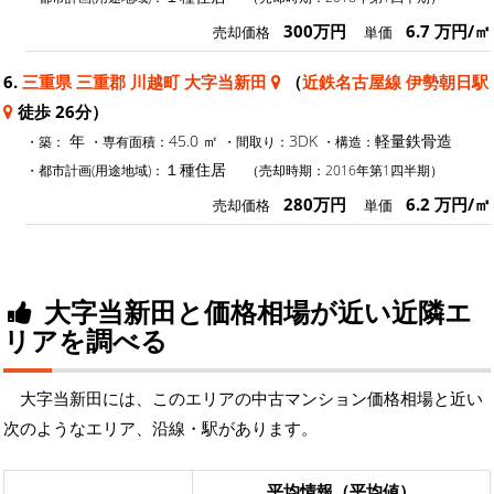
300万円
6.7 万円/㎡
売却価格
単価
6.
三重県 三重郡 川越町 大字当新田
（
近鉄名古屋線 伊勢朝日駅
徒歩 26分）
年
45.0 ㎡
3DK
軽量鉄骨造
・築：
・専有面積：
・間取り：
・構造：
１種住居
・都市計画(用途地域)：
（売却時期：2016年第1四半期）
280万円
6.2 万円/㎡
売却価格
単価
大字当新田と価格相場が近い近隣エ
リアを調べる
大字当新田には、このエリアの中古マンション価格相場と近い
次のようなエリア、沿線・駅があります。
平均情報（平均値）