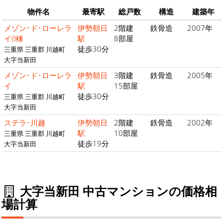
物件名
最寄駅
総戸数
構造
建築年
メゾン･ド･ローレラ
伊勢朝日
2階建
鉄骨造
2007年
イB棟
駅
8部屋
徒歩30分
三重県 三重郡 川越町
大字当新田
メゾン･ド･ローレラ
伊勢朝日
3階建
鉄骨造
2005年
イ
駅
15部屋
徒歩30分
三重県 三重郡 川越町
大字当新田
ステラ･川越
伊勢朝日
2階建
鉄骨造
2002年
駅
10部屋
三重県 三重郡 川越町
徒歩19分
大字当新田
大字当新田 中古マンションの価格相
場計算