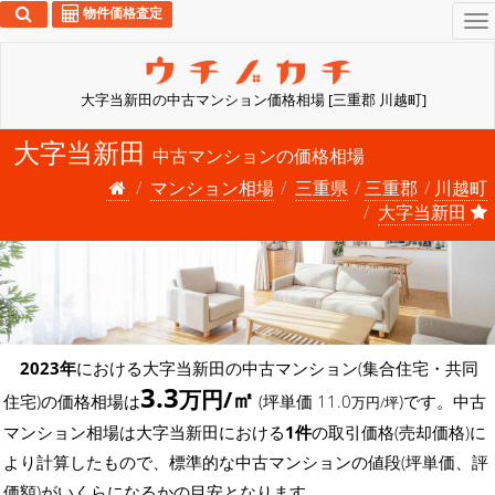
物件価格査定
To
na
大字当新田の中古マンション価格相場 [三重郡 川越町]
大字当新田
中古マンションの価格相場
マンション相場
三重県
三重郡
川越町
大字当新田
2023年
における大字当新田の中古マンション(集合住宅・共同
3.3
万円/㎡
住宅)の価格相場は
(坪単価 11.0
)です。中古
万円/坪
マンション相場は大字当新田における
1件
の取引価格(売却価格)に
より計算したもので、標準的な中古マンションの値段(坪単価、評
価額)がいくらになるかの目安となります。