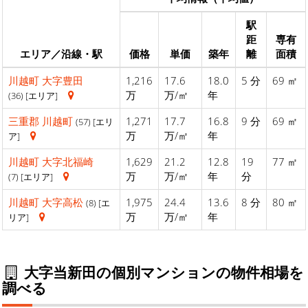
駅
距
専有
エリア／沿線・駅
価格
単価
築年
離
面積
川越町
大字豊田
1,216
17.6
18.0
5 分
69 ㎡
万
万/㎡
年
(36) [エリア]
三重郡
川越町
1,271
17.7
16.8
9 分
69 ㎡
(57) [エリ
万
万/㎡
年
ア]
川越町
大字北福崎
1,629
21.2
12.8
19
77 ㎡
万
万/㎡
年
分
(7) [エリア]
川越町
大字高松
1,975
24.4
13.6
8 分
80 ㎡
(8) [エ
万
万/㎡
年
リア]
大字当新田の個別マンションの物件相場を
調べる