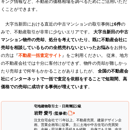
キング情報など、不動産の価格相場を調べるためにご活用いただ
くことができます。
大字当新田における直近の中古マンションの取引事例は
6件
の
みで、不動産取引が非常に少ないエリアです。
大字当新田の中古
マンション物件の売却、処分を考えていたり、既に不動産会社に
売却を相談しているものの全然売れないといったお悩み
をお持ち
の方は『
不動産一括査定サイト
』をご利用ください。 従来、地方
の不動産会社では十分に客付けができず、物件の売却が難しかっ
たり売却まで何年もかかることがありましたが、
全国の不動産会
社にインターネットで一括で査定を依頼をすることで短期間、高
価格での売却に成功する事例が増えています
。
宅地建物取引士・日商簿記2級
岩野 愛弓
(監修者)
注文住宅会社で15年以上、不動産売買、建築デザイン企
画、営業企画等に従事。 主に土地や中古住宅の売買契
約、金融・司法書士手続きを経験。
自身でも土地、中古