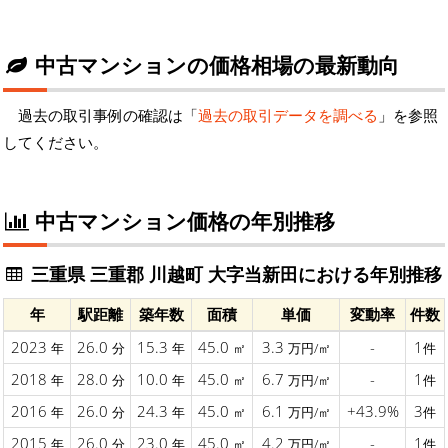
中古マンションの価格相場の最新動向
過去の取引事例の確認は「
過去の取引データを調べる
」を参照
してください。
中古マンション価格の年別推移
三重県 三重郡 川越町 大字当新田における年別推移
年
駅距離
築年数
面積
単価
変動率
件数
2023
26.0
15.3
45.0
3.3
-
1
年
分
年
㎡
万円/㎡
件
2018
28.0
10.0
45.0
6.7
-
1
年
分
年
㎡
万円/㎡
件
2016
26.0
24.3
45.0
6.1
+43.9%
3
年
分
年
㎡
万円/㎡
件
2015
26.0
23.0
45.0
4.2
-
1
年
分
年
㎡
万円/㎡
件