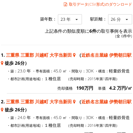
取引データ(CSV形式)のダウンロード
築年数：
駅距離：
23 年
26 分
上記条件の類似度順に
6件
の取引事例を表示
(全 6件中)
1.
三重県 三重郡 川越町 大字当新田
（
近鉄名古屋線 伊勢朝日駅
徒歩 26分）
23.0 年
45.0 ㎡
3DK
軽量鉄骨造
・築：
・専有面積：
・間取り：
・構造：
１種住居
・都市計画(用途地域)：
（売却時期：2015年第1四半期）
190万円
4.2 万円/㎡
売却価格
単価
2.
三重県 三重郡 川越町 大字当新田
（
近鉄名古屋線 伊勢朝日駅
徒歩 26分）
24.0 年
45.0 ㎡
3DK
軽量鉄骨造
・築：
・専有面積：
・間取り：
・構造：
１種住居
・都市計画(用途地域)：
（売却時期：2016年第1四半期）