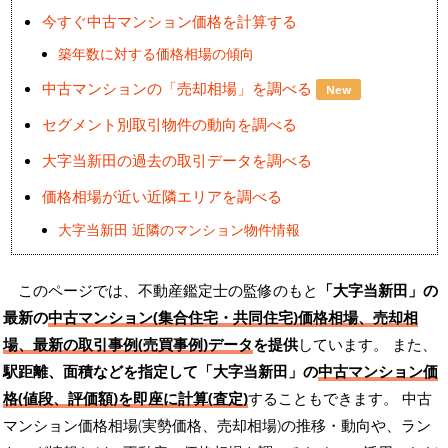
今すぐ中古マンション価格を計算する
築年数に対する価格相場の傾向
中古マンションの「売却相場」を調べる
New
セグメント別取引物件の動向を調べる
大字当新田の過去の取引データを調べる
価格相場が近い近隣エリアを調べる
大字当新田 近隣のマンション物件情報
このページでは、不動産鑑定士の監修のもと
「大字当新田」の
最新の
中古マンション(集合住宅・共同住宅)価格相場、売却相
場、最新の取引事例(売買事例)データ
を提供
しています。 また、
駅距離、面積などを指定して「大字当新田」の
中古マンション価
格(値段、評価額)を即座に計算(査定)
することもできます。 中古
マンション価格相場(実勢価格、売却相場)の推移・動向や、ラン