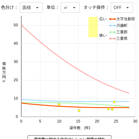
色分け：
単位：
タッチ操作：
面積
㎡
OFF
広い
大字当新田
50
川越町
三重郡
狭い
三重県
40
価格 万円/㎡
30
20
10
0
0
5
10
15
20
25
30
築年数 [年]