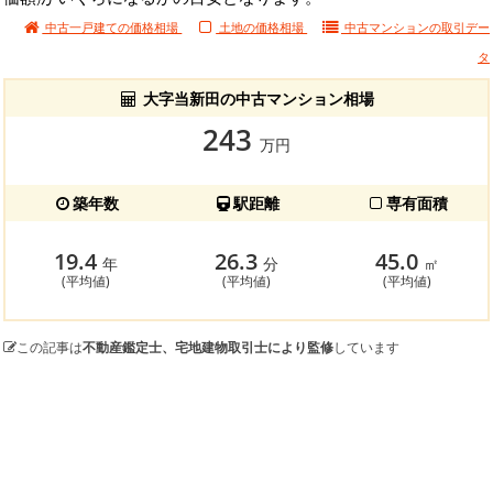
中古一戸建ての価格相場
土地の価格相場
中古マンションの
取引デー
タ
大字当新田の中古マンション相場
243
万円
築年数
駅距離
専有面積
19.4
26.3
45.0
年
分
㎡
(平均値)
(平均値)
(平均値)
この記事は
不動産鑑定士、宅地建物取引士により監修
しています