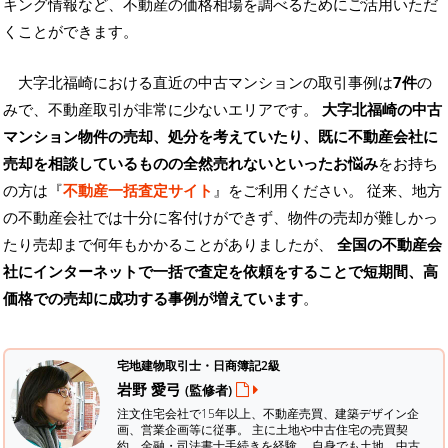
キング情報など、不動産の価格相場を調べるためにご活用いただ
くことができます。
大字北福崎における直近の中古マンションの取引事例は
7件
の
みで、不動産取引が非常に少ないエリアです。
大字北福崎の中古
マンション物件の売却、処分を考えていたり、既に不動産会社に
売却を相談しているものの全然売れないといったお悩み
をお持ち
の方は『
不動産一括査定サイト
』をご利用ください。 従来、地方
の不動産会社では十分に客付けができず、物件の売却が難しかっ
たり売却まで何年もかかることがありましたが、
全国の不動産会
社にインターネットで一括で査定を依頼をすることで短期間、高
価格での売却に成功する事例が増えています
。
宅地建物取引士・日商簿記2級
岩野 愛弓
(監修者)
注文住宅会社で15年以上、不動産売買、建築デザイン企
画、営業企画等に従事。 主に土地や中古住宅の売買契
約、金融・司法書士手続きを経験。
自身でも土地、中古