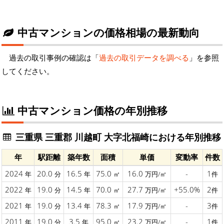
中古マンションの価格相場の最新動向
過去の取引事例の確認は「
過去の取引データを調べる
」を参照
してください。
中古マンション価格の年別推移
三重県 三重郡 川越町 大字北福崎における年別推移
年
駅距離
築年数
面積
単価
変動率
件数
2024
20.0
16.5
75.0
16.0
-
1
年
分
年
㎡
万円/㎡
件
2022
19.0
14.5
70.0
27.7
+55.0%
2
年
分
年
㎡
万円/㎡
件
2021
19.0
13.4
78.3
17.9
-
3
年
分
年
㎡
万円/㎡
件
2011
19.0
3.5
95.0
23.2
-
1
年
分
年
㎡
万円/㎡
件