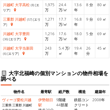
川越町
大字高松
1,975
24.4
13.6
8 分
80 ㎡
(8) [エ
万
万/㎡
年
リア]
三重郡
川越町
1,271
17.7
16.8
9 分
69 ㎡
(57) [エリ
万
万/㎡
年
ア]
川越町
大字豊田
1,216
17.6
18.0
5 分
69 ㎡
万
万/㎡
年
(36) [エリア]
川越町
大字当新田
243
5.4 万/
19.4
26
45 ㎡
万
㎡
年
分
(6) [エリア]
大字北福崎の個別マンションの物件相場を
調べる
物件名
最寄駅
総戸数
構造
建築年
ヴィーゴ愛松川越
伊勢朝日
9階建
鉄筋コン
2008年
駅
44部屋
クリート
三重県 三重郡 川越町
徒歩20分
造