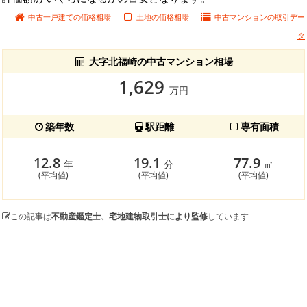
中古一戸建ての価格相場
土地の価格相場
中古マンションの
取引デー
タ
大字北福崎の中古マンション相場
1,629
万円
築年数
駅距離
専有面積
12.8
19.1
77.9
年
分
㎡
(平均値)
(平均値)
(平均値)
この記事は
不動産鑑定士、宅地建物取引士により監修
しています