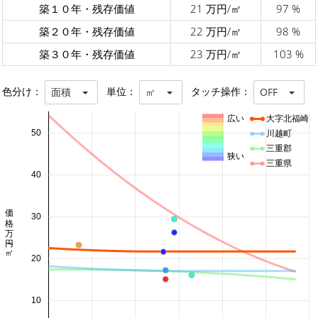
築１０年・残存価値
21 万円/㎡
97 %
築２０年・残存価値
22 万円/㎡
98 %
築３０年・残存価値
23 万円/㎡
103 %
色分け：
単位：
タッチ操作：
面積
㎡
OFF
広い
大字北福崎
50
川越町
三重郡
狭い
三重県
40
価格 万円/㎡
30
20
10