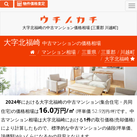
物件価格査定
To
na
大字北福崎の中古マンション価格相場 [三重郡 川越町]
大字北福崎
中古マンションの価格相場
マンション相場
三重県
三重郡
川越町
大字北福崎
2024年
における大字北福崎の中古マンション(集合住宅・共同
16.0
万円/㎡
住宅)の価格相場は
(坪単価 52.9
)です。中
万円/坪
古マンション相場は大字北福崎における
1件
の取引価格(売却価格)
により計算したもので、標準的な中古マンションの値段(坪単価、
評価額)がいくらになるかの目安となります。