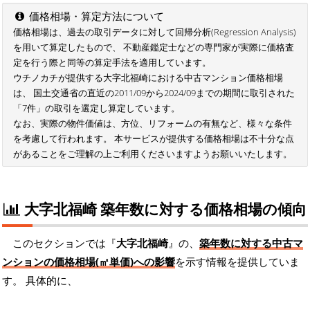
価格相場・算定方法について
価格相場は、過去の取引データに対して回帰分析(Regression Analysis)
を用いて算定したもので、 不動産鑑定士などの専門家が実際に価格査
定を行う際と同等の算定手法を適用しています。
ウチノカチが提供する大字北福崎における中古マンション価格相場
は、 国土交通省の直近の2011/09から2024/09までの期間に取引された
「7件」の取引を選定し算定しています。
なお、実際の物件価値は、方位、リフォームの有無など、様々な条件
を考慮して行われます。 本サービスが提供する価格相場は不十分な点
があることをご理解の上ご利用くださいますようお願いいたします。
大字北福崎 築年数に対する価格相場の傾向
このセクションでは『
大字北福崎
』の、
築年数に対する中古マ
ンションの価格相場(㎡単価)への影響
を示す情報を提供していま
す。 具体的に、