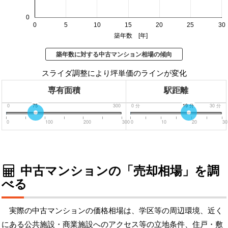
0
0
5
10
15
20
25
30
築年数 [年]
築年数に対する中古マンション相場の傾向
スライダ調整により坪単価のラインが変化
専有面積
駅距離
0
75
300
0
分
19
分
30
分
0
100
200
300
0
10
20
30
中古マンションの「売却相場」を調
べる
実際の中古マンションの価格相場は、学区等の周辺環境、近く
にある公共施設・商業施設へのアクセス等の立地条件、住戸・敷