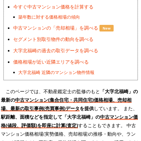
今すぐ中古マンション価格を計算する
築年数に対する価格相場の傾向
中古マンションの「売却相場」を調べる
New
セグメント別取引物件の動向を調べる
大字北福崎の過去の取引データを調べる
価格相場が近い近隣エリアを調べる
大字北福崎 近隣のマンション物件情報
このページでは、不動産鑑定士の監修のもと
「大字北福崎」の
最新の
中古マンション(集合住宅・共同住宅)価格相場、売却相
場、最新の取引事例(売買事例)データ
を提供
しています。 また、
駅距離、面積などを指定して「大字北福崎」の
中古マンション価
格(値段、評価額)を即座に計算(査定)
することもできます。 中古
マンション価格相場(実勢価格、売却相場)の推移・動向や、ラン