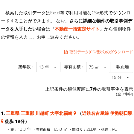
検索した取引データはExcel等で利用可能なCSV形式でダウンロ
ードすることができます。 なお、
さらに詳細な物件の取引事例デ
ータを入手したい
場合は『
不動産一括査定サイト
』から個別物件
の情報を入力し、お申し込みください。
取引データ(CSV形式)のダウンロード
築年数：
専有面積：
駅距離：
13 年
75 ㎡
19 分
上記条件の類似度順に
7件
の取引事例を表示
(全 7件中)
1.
三重県 三重郡 川越町 大字北福崎
（
近鉄名古屋線 伊勢朝日駅
徒歩 19分）
13.3 年
65.0 ㎡
2LDK
RC
・築：
・専有面積：
・間取り：
・構造：