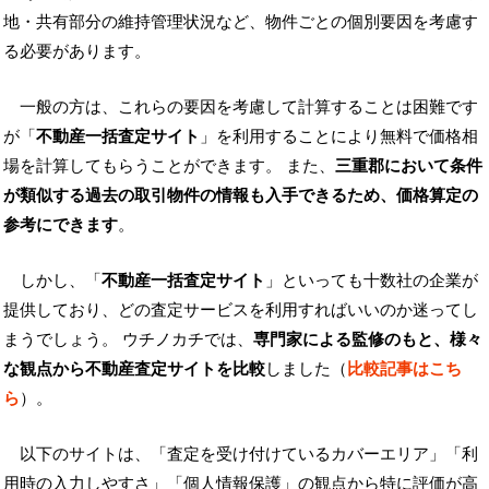
地・共有部分の維持管理状況など、物件ごとの個別要因を考慮す
る必要があります。
一般の方は、これらの要因を考慮して計算することは困難です
が「
不動産一括査定サイト
」を利用することにより無料で価格相
場を計算してもらうことができます。 また、
三重郡において条件
が類似する過去の取引物件の情報も入手できるため、価格算定の
参考にできます
。
しかし、「
不動産一括査定サイト
」といっても十数社の企業が
提供しており、どの査定サービスを利用すればいいのか迷ってし
まうでしょう。 ウチノカチでは、
専門家による監修のもと、様々
な観点から不動産査定サイトを比較
しました（
比較記事はこち
ら
）。
以下のサイトは、「査定を受け付けているカバーエリア」「利
用時の入力しやすさ」「個人情報保護」の観点から特に評価が高