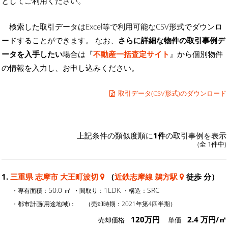
としてご利用ください。
検索した取引データはExcel等で利用可能なCSV形式でダウンロ
ードすることができます。 なお、
さらに詳細な物件の取引事例デ
ータを入手したい
場合は『
不動産一括査定サイト
』から個別物件
の情報を入力し、お申し込みください。
取引データ(CSV形式)のダウンロード
上記条件の類似度順に
1件
の取引事例を表示
(全 1件中)
1.
三重県 志摩市 大王町波切
（
近鉄志摩線 鵜方駅
徒歩 分）
50.0 ㎡
1LDK
SRC
・専有面積：
・間取り：
・構造：
・都市計画(用途地域)：
（売却時期：2021年第4四半期）
120万円
2.4 万円/㎡
売却価格
単価