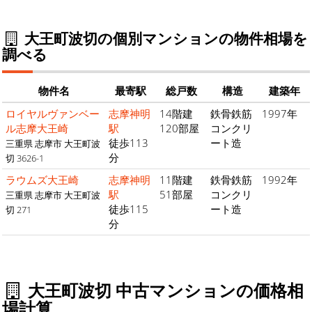
大王町波切の個別マンションの物件相場を
調べる
物件名
最寄駅
総戸数
構造
建築年
ロイヤルヴァンベー
志摩神明
14階建
鉄骨鉄筋
1997年
ル志摩大王崎
駅
120部屋
コンクリ
徒歩113
ート造
三重県 志摩市 大王町波
分
切 3626-1
ラウムズ大王崎
志摩神明
11階建
鉄骨鉄筋
1992年
駅
51部屋
コンクリ
三重県 志摩市 大王町波
徒歩115
ート造
切 271
分
大王町波切 中古マンションの価格相
場計算