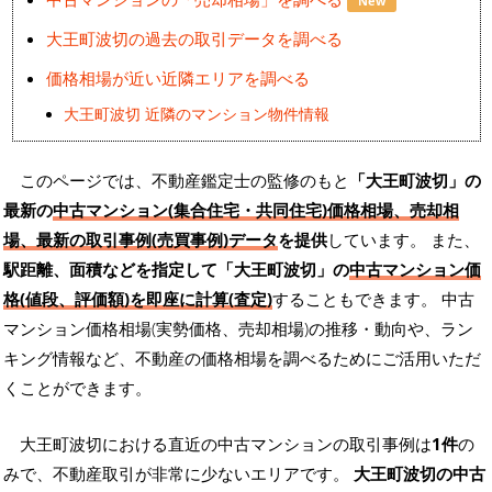
New
大王町波切の過去の取引データを調べる
価格相場が近い近隣エリアを調べる
大王町波切 近隣のマンション物件情報
このページでは、不動産鑑定士の監修のもと
「大王町波切」の
最新の
中古マンション(集合住宅・共同住宅)価格相場、売却相
場、最新の取引事例(売買事例)データ
を提供
しています。 また、
駅距離、面積などを指定して「大王町波切」の
中古マンション価
格(値段、評価額)を即座に計算(査定)
することもできます。 中古
マンション価格相場(実勢価格、売却相場)の推移・動向や、ラン
キング情報など、不動産の価格相場を調べるためにご活用いただ
くことができます。
大王町波切における直近の中古マンションの取引事例は
1件
の
みで、不動産取引が非常に少ないエリアです。
大王町波切の中古