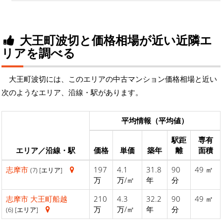
大王町波切と価格相場が近い近隣エ
リアを調べる
大王町波切には、このエリアの中古マンション価格相場と近い
次のようなエリア、沿線・駅があります。
平均情報（平均値）
駅距
専有
エリア／沿線・駅
価格
単価
築年
離
面積
志摩市
197
4.1
31.8
90
49 ㎡
(7) [エリア]
万
万/㎡
年
分
志摩市
大王町船越
210
4.3
32.2
90
49 ㎡
万
万/㎡
年
分
(6) [エリア]