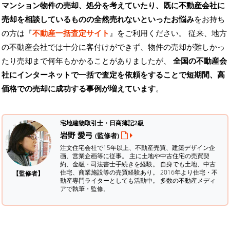
マンション物件の売却、処分を考えていたり、既に不動産会社に
売却を相談しているものの全然売れないといったお悩み
をお持ち
の方は『
不動産一括査定サイト
』をご利用ください。 従来、地方
の不動産会社では十分に客付けができず、物件の売却が難しかっ
たり売却まで何年もかかることがありましたが、
全国の不動産会
社にインターネットで一括で査定を依頼をすることで短期間、高
価格での売却に成功する事例が増えています
。
宅地建物取引士・日商簿記2級
岩野 愛弓
(監修者)
注文住宅会社で15年以上、不動産売買、建築デザイン企
画、営業企画等に従事。 主に土地や中古住宅の売買契
約、金融・司法書士手続きを経験。
自身でも土地、中古
住宅、商業施設等の売買経験あり。 2016年より住宅・不
【監修者】
動産専門ライターとしても活動中。 多数の不動産メディ
アで執筆・監修。