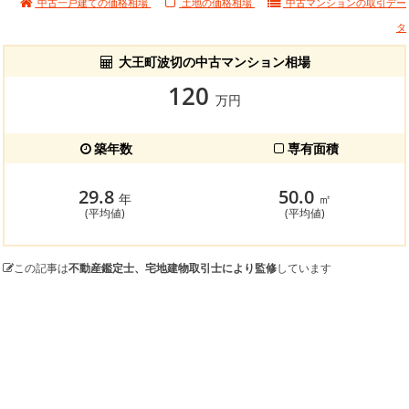
中古一戸建ての価格相場
土地の価格相場
中古マンションの
取引デー
タ
大王町波切の中古マンション相場
120
万円
築年数
専有面積
29.8
50.0
年
㎡
(平均値)
(平均値)
この記事は
不動産鑑定士、宅地建物取引士により監修
しています