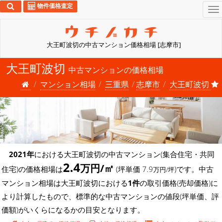
物件価格査定
To
na
大王町波切の中古マンション価格相場 [志摩市]
大王町波切
中古マンションの価格相場
マンション相場
三重県
志摩市
大王町波切
2021年
における大王町波切の中古マンション(集合住宅・共同
2.4
万円/㎡
住宅)の価格相場は
(坪単価 7.9
)です。中古
万円/坪
マンション相場は大王町波切における
1件
の取引価格(売却価格)に
より計算したもので、標準的な中古マンションの値段(坪単価、評
価額)がいくらになるかの目安となります。