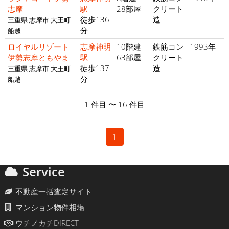
志摩
駅
28部屋
クリート
徒歩136
造
三重県 志摩市 大王町
分
船越
ロイヤルリゾート
志摩神明
10階建
鉄筋コン
1993年
伊勢志摩ともやま
駅
63部屋
クリート
徒歩137
造
三重県 志摩市 大王町
分
船越
1 件目 〜 16 件目
1
Service
不動産一括査定サイト
マンション物件相場
ウチノカチDIRECT