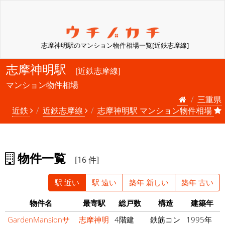
志摩神明駅のマンション物件相場一覧[近鉄志摩線]
志摩神明駅
[近鉄志摩線]
マンション物件相場
三重県
近鉄
近鉄志摩線
志摩神明駅 マンション物件相場
物件一覧
[16 件]
駅 近い
駅 遠い
築年 新しい
築年 古い
物件名
最寄駅
総戸数
構造
建築年
GardenMansionサ
志摩神明
4階建
鉄筋コン
1995年