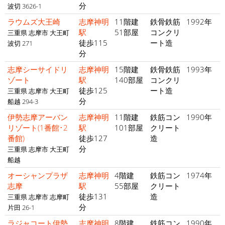
分
波切 3626-1
ラウムズ大王崎
志摩神明
11階建
鉄骨鉄筋
1992年
駅
51部屋
コンクリ
三重県 志摩市 大王町
徒歩115
ート造
波切 271
分
志摩シーサイドリ
志摩神明
15階建
鉄骨鉄筋
1993年
ゾート
駅
140部屋
コンクリ
徒歩125
ート造
三重県 志摩市 大王町
分
船越 294-3
伊勢志摩アーバン
志摩神明
11階建
鉄筋コン
1990年
リゾート(1番館･2
駅
101部屋
クリート
番館)
徒歩127
造
分
三重県 志摩市 大王町
船越
オーシャンプラザ
志摩神明
4階建
鉄筋コン
1974年
志摩
駅
55部屋
クリート
徒歩131
造
三重県 志摩市 志摩町
分
片田 26-1
ラジャコート伊勢
志摩神明
8階建
鉄筋コン
1990年