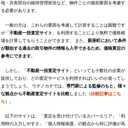
地・共有部分の維持管理状況など、物件ごとの個別要因を考慮す
る必要があります。
一般の方は、これらの要因を考慮して計算することは困難です
が「
不動産一括査定サイト
」を利用することにより無料で価格相
場を計算してもらうことができます。 また、
新座町において条件
が類似する過去の取引物件の情報も入手できるため、価格算定の
参考にできます
。
しかし、「
不動産一括査定サイト
」といっても十数社の企業が
提供しており、どの査定サービスを利用すればいいのか迷ってし
まうでしょう。 ウチノカチでは、
専門家による監修のもと、様々
な観点から不動産査定サイトを比較
しました（
比較記事はこち
ら
）。
以下のサイトは、「査定を受け付けているカバーエリア」「利
用時の入力しやすさ」「個人情報保護」の観点から特に評価が高