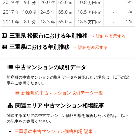
2019
9.0
26.0
65.0
10.8
-
1
年
分
年
㎡
万円/㎡
件
2017
10.0
24.5
65.0
18.5
-
1
年
分
年
㎡
万円/㎡
件
2011
8.0
18.3
65.0
18.5
-
1
年
分
年
㎡
万円/㎡
件
三重県 松阪市における年別推移
詳細を表示する
三重県における年別推移
詳細を表示する
中古マンションの取引データ
新座町の中古マンションの取引データを確認したい場合は、以下の記
事をご参照ください。
新座町の中古マンション取引データ一覧
関連エリア 中古マンション相場記事
関連するエリアの中古マンション価格相場を確認したい場合は、以下
の記事をご参照ください。
三重県の中古マンション価格相場 記事