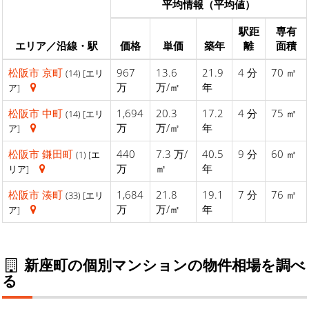
平均情報（平均値）
駅距
専有
エリア／沿線・駅
価格
単価
築年
離
面積
松阪市
京町
967
13.6
21.9
4 分
70 ㎡
(14) [エリ
万
万/㎡
年
ア]
松阪市
中町
1,694
20.3
17.2
4 分
75 ㎡
(14) [エリ
万
万/㎡
年
ア]
松阪市
鎌田町
440
7.3 万/
40.5
9 分
60 ㎡
(1) [エ
万
㎡
年
リア]
松阪市
湊町
1,684
21.8
19.1
7 分
76 ㎡
(33) [エリ
万
万/㎡
年
ア]
新座町の個別マンションの物件相場を調べ
る