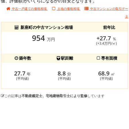
価、評価額)がいくらになるかの目安となります。
中古一戸建ての価格相場
土地の価格相場
中古マンションの
取引デー
タ
新座町の中古マンション相場
前年比
954
+27.7
％
万円
(+3.4万円/㎡)
築年数
駅距離
専有面積
27.7
8.8
68.9
年
分
㎡
(平均値)
(平均値)
(平均値)
この記事は
不動産鑑定士、宅地建物取引士により監修
しています