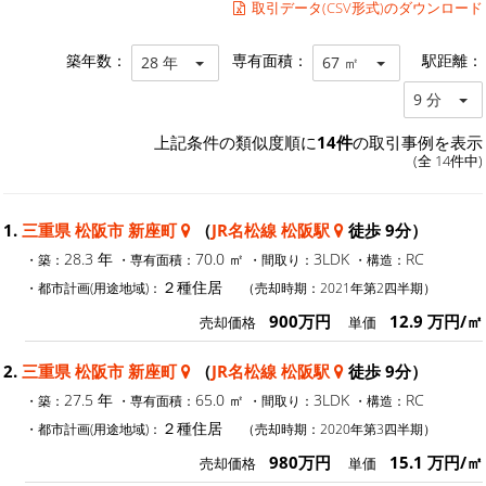
取引データ(CSV形式)のダウンロード
築年数：
専有面積：
駅距離：
28 年
67 ㎡
9 分
上記条件の類似度順に
14件
の取引事例を表示
(全 14件中)
1.
三重県 松阪市 新座町
（
JR名松線 松阪駅
徒歩 9分）
28.3 年
70.0 ㎡
3LDK
RC
・築：
・専有面積：
・間取り：
・構造：
２種住居
・都市計画(用途地域)：
（売却時期：2021年第2四半期）
900万円
12.9 万円/㎡
売却価格
単価
2.
三重県 松阪市 新座町
（
JR名松線 松阪駅
徒歩 9分）
27.5 年
65.0 ㎡
3LDK
RC
・築：
・専有面積：
・間取り：
・構造：
２種住居
・都市計画(用途地域)：
（売却時期：2020年第3四半期）
980万円
15.1 万円/㎡
売却価格
単価