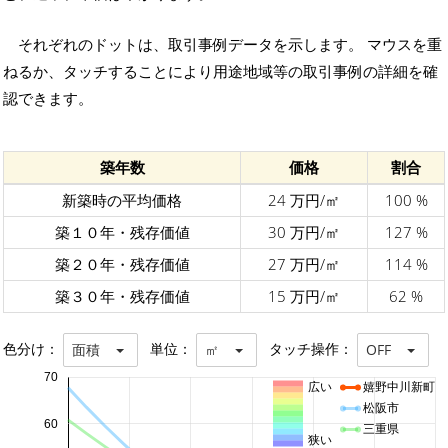
それぞれのドットは、取引事例データを示します。 マウスを重
ねるか、タッチすることにより用途地域等の取引事例の詳細を確
認できます。
築年数
価格
割合
新築時の平均価格
24 万円/㎡
100 %
築１０年・残存価値
30 万円/㎡
127 %
築２０年・残存価値
27 万円/㎡
114 %
築３０年・残存価値
15 万円/㎡
62 %
色分け：
単位：
タッチ操作：
面積
㎡
OFF
70
広い
嬉野中川新町
松阪市
60
三重県
狭い