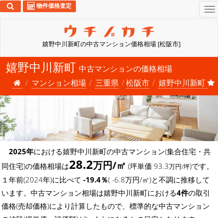
物件価格査定
To
na
嬉野中川新町の中古マンション価格相場 [松阪市]
嬉野中川新町
中古マンションの価格相場
マンション相場
三重県
松阪市
嬉野中川新町
2025年
における嬉野中川新町の中古マンション(集合住宅・共
28.2
万円/㎡
同住宅)の価格相場は
(坪単価 93.3
)です。
万円/坪
１年前(2024年)に比べて
-19.4％
( -6.8万円/㎡)と不調に推移して
います。中古マンション相場は嬉野中川新町における
4件
の取引
価格(売却価格)により計算したもので、標準的な中古マンション