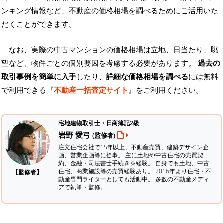
ンキング情報など、不動産の価格相場を調べるためにご活用いた
だくことができます。
なお、実際の中古マンションの価格相場は立地、日当たり、眺
望など、物件ごとの個別要因を考慮する必要があります。
過去の
取引事例を簡単に入手
したり、
詳細な価格相場を調べる
には無料
で利用できる『
不動産一括査定サイト
』をご利用ください。
宅地建物取引士・日商簿記2級
岩野 愛弓
(監修者)
注文住宅会社で15年以上、不動産売買、建築デザイン企
画、営業企画等に従事。 主に土地や中古住宅の売買契
約、金融・司法書士手続きを経験。
自身でも土地、中古
住宅、商業施設等の売買経験あり。 2016年より住宅・不
【監修者】
動産専門ライターとしても活動中。 多数の不動産メディ
アで執筆・監修。