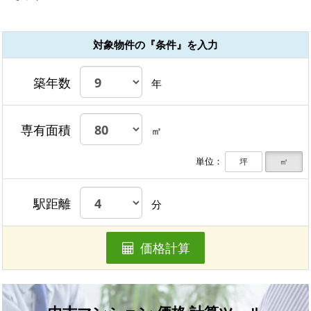
対象物件の『条件』を入力
築年数
年
専有面積
㎡
単位：
坪
㎡
駅距離
分
価格計算