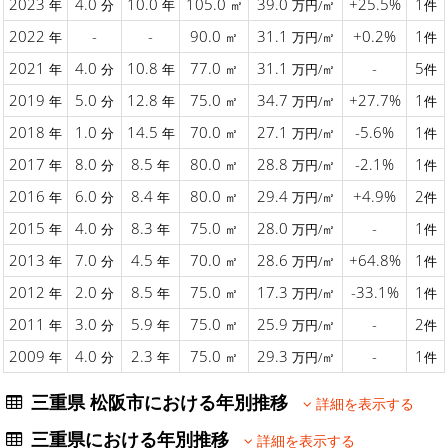
2023
4.0
10.0
105.0
39.0
+25.5%
1
年
分
年
㎡
万円/㎡
件
2022
-
-
90.0
31.1
+0.2%
1
年
㎡
万円/㎡
件
2021
4.0
10.8
77.0
31.1
-
5
年
分
年
㎡
万円/㎡
件
2019
5.0
12.8
75.0
34.7
+27.7%
1
年
分
年
㎡
万円/㎡
件
2018
1.0
14.5
70.0
27.1
-5.6%
1
年
分
年
㎡
万円/㎡
件
2017
8.0
8.5
80.0
28.8
-2.1%
1
年
分
年
㎡
万円/㎡
件
2016
6.0
8.4
80.0
29.4
+4.9%
2
年
分
年
㎡
万円/㎡
件
2015
4.0
8.3
75.0
28.0
-
1
年
分
年
㎡
万円/㎡
件
2013
7.0
4.5
70.0
28.6
+64.8%
1
年
分
年
㎡
万円/㎡
件
2012
2.0
8.5
75.0
17.3
-33.1%
1
年
分
年
㎡
万円/㎡
件
2011
3.0
5.9
75.0
25.9
-
2
年
分
年
㎡
万円/㎡
件
2009
4.0
2.3
75.0
29.3
-
1
年
分
年
㎡
万円/㎡
件
三重県 松阪市における年別推移
詳細を表示する
三重県における年別推移
詳細を表示する