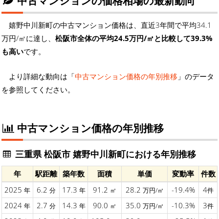
中古マンションの価格相場の最新動向
嬉野中川新町の中古マンション価格は、直近3年間で平均34.1
万円/㎡に達し、
松阪市全体の平均24.5万円/㎡と比較して39.3%
も高い
です。
より詳細な動向は「
中古マンション価格の年別推移
」のデータ
を参照してください。
中古マンション価格の年別推移
三重県 松阪市 嬉野中川新町における年別推移
年
駅距離
築年数
面積
単価
変動率
件数
2025
6.2
17.3
91.2
28.2
-19.4%
4
年
分
年
㎡
万円/㎡
件
2024
2.7
14.3
90.0
35.0
-10.3%
3
年
分
年
㎡
万円/㎡
件