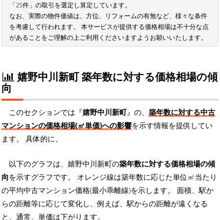
「25件」の取引を選定し算定しています。
なお、実際の物件価値は、方位、リフォームの有無など、様々な条件
を考慮して行われます。 本サービスが提供する価格相場は不十分な点
があることをご理解の上ご利用くださいますようお願いいたします。
嬉野中川新町 築年数に対する価格相場の傾
向
このセクションでは『
嬉野中川新町
』の、
築年数に対する中古
マンションの価格相場(㎡単価)への影響
を示す情報を提供してい
ます。 具体的に、
以下のグラフは、嬉野中川新町の
築年数に対する価格相場の傾
向
を示すグラフです。 オレンジ線は築年数に応じた単位㎡当たり
の平均中古マンション価格(最小乖離線)を示します。 面積、駅か
らの距離等に応じて変化し、例えば、駅からの距離が遠くなる
と、通常、単価は下がります。