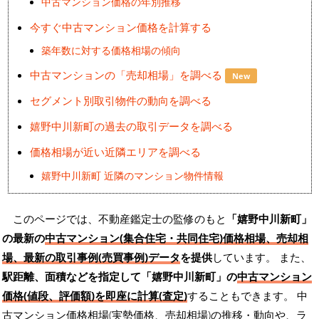
中古マンション価格の年別推移
今すぐ中古マンション価格を計算する
築年数に対する価格相場の傾向
中古マンションの「売却相場」を調べる
New
セグメント別取引物件の動向を調べる
嬉野中川新町の過去の取引データを調べる
価格相場が近い近隣エリアを調べる
嬉野中川新町 近隣のマンション物件情報
このページでは、不動産鑑定士の監修のもと
「嬉野中川新町」
の最新の
中古マンション(集合住宅・共同住宅)価格相場、売却相
場、最新の取引事例(売買事例)データ
を提供
しています。 また、
駅距離、面積などを指定して「嬉野中川新町」の
中古マンション
価格(値段、評価額)を即座に計算(査定)
することもできます。 中
古マンション価格相場(実勢価格、売却相場)の推移・動向や、ラ