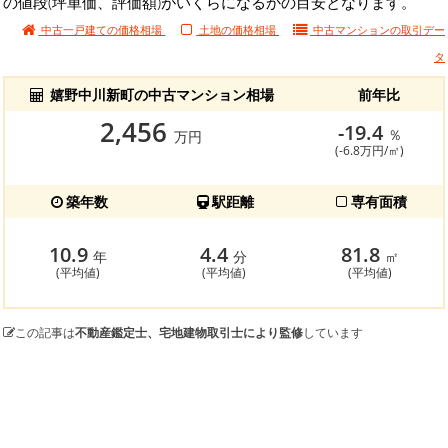
の値段(坪単価、評価額)がいくらになるかの目安となります。
中古一戸建ての価格相場
土地の価格相場
中古マンションの
取引デー
タ
嬉野中川新町の中古マンション相場
前年比
2,456
-19.4
％
万円
(-6.8万円/㎡)
築年数
駅距離
専有面積
10.9
4.4
81.8
年
分
㎡
(平均値)
(平均値)
(平均値)
この記事は
不動産鑑定士、宅地建物取引士により監修
しています