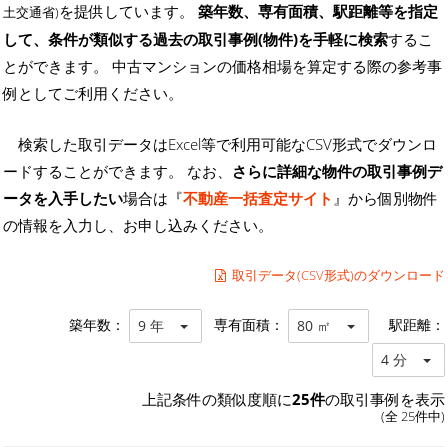
を提供しています。
築年数、専有面積、駅距離等を指定
土交通省)
して、条件が類似する過去の取引事例(物件)を手軽に検索
するこ
とができます。 中古マンションの価格相場を算定する際の参考事
例としてご利用ください。
検索した取引データはExcel等で利用可能なCSV形式でダウンロ
ードすることができます。 なお、
さらに詳細な物件の取引事例デ
ータを入手したい
場合は『
不動産一括査定サイト
』から個別物件
の情報を入力し、お申し込みください。
取引データ(CSV形式)のダウンロード
築年数：
専有面積：
駅距離：
9 年
80 ㎡
4 分
上記条件の類似度順に
25件
の取引事例を表示
(全 25件中)