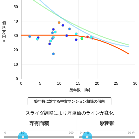
50
価格 万円/㎡
40
30
20
10
0
0
5
10
15
20
25
30
築年数 [年]
築年数に対する中古マンション相場の傾向
スライダ調整により坪単価のラインが変化
専有面積
駅距離
0
80
300
0
分
4
分
30
分