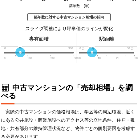
築年数 [年]
築年数に対する中古マンション相場の傾向
スライダ調整により坪単価のラインが変化
専有面積
駅距離
0
70
300
0
分
7
分
30
分
0
100
200
300
0
10
20
30
中古マンションの「売却相場」を調
べる
実際の中古マンションの価格相場は、学区等の周辺環境、近く
にある公共施設・商業施設へのアクセス等の立地条件、住戸・敷
地・共有部分の維持管理状況など、物件ごとの個別要因を考慮す
る必要があります。