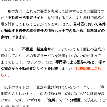
一般の方は、これらの要因を考慮して計算することは困難です
が「
不動産一括査定サイト
」を利用することにより無料で価格相
場を計算してもらうことができます。 また、
若林区において条件
が類似する過去の取引物件の情報も入手できるため、価格算定の
参考にできます
。
しかし、「
不動産一括査定サイト
」といっても十数社の企業が
提供しており、どの査定サービスを利用すればいいのか迷ってし
まうでしょう。 ウチノカチでは、
専門家による監修のもと、様々
な観点から不動産査定サイトを比較
しました（
比較記事はこち
ら
）。
以下のサイトは、「査定を受け付けているカバーエリア」「利
用時の入力しやすさ」「個人情報保護」の観点から特に評価が高
いサイトです。 いずれも、「
無料
」で「
１分程度
」で安心してご
利用いただけます。