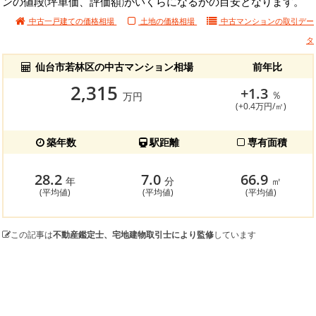
ンの値段(坪単価、評価額)がいくらになるかの目安となります。
中古一戸建ての価格相場
土地の価格相場
中古マンションの
取引デー
タ
仙台市若林区の中古マンション相場
前年比
2,315
+1.3
％
万円
(+0.4万円/㎡)
築年数
駅距離
専有面積
28.2
7.0
66.9
年
分
㎡
(平均値)
(平均値)
(平均値)
この記事は
不動産鑑定士、宅地建物取引士により監修
しています