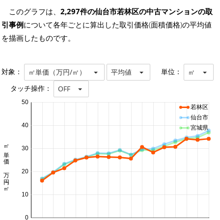
このグラフは、
2,297件の仙台市若林区の中古マンションの取
引事例
について各年ごとに算出した取引価格(面積価格)の平均値
を描画したものです。
対象：
単位：
㎡単価（万円/㎡）
平均値
㎡
タッチ操作：
OFF
50
若林区
仙台市
40
宮城県
㎡単価 万円/㎡
30
20
10
0