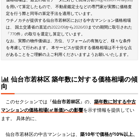
を用いて算定したもので、 不動産鑑定士などの専門家が実際に価格査
定を行う際と同等の算定手法を適用しています。
ウチノカチが提供する仙台市若林区における中古マンション価格相場
は、 国土交通省の直近の2022/09から2026/03までの期間に取引された
「770件」の取引を選定し算定しています。
なお、実際の物件価値は、方位、リフォームの有無など、様々な条件
を考慮して行われます。 本サービスが提供する価格相場は不十分な点
があることをご理解の上ご利用くださいますようお願いいたします。
仙台市若林区 築年数に対する価格相場の傾
向
このセクションでは『
仙台市若林区
』の、
築年数に対する中古
マンションの価格相場(㎡単価)への影響
を示す情報を提供してい
ます。 具体的に、
仙台市若林区の中古マンションは、
築10年で価格が10%以上、