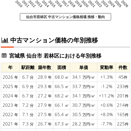
2010
2011
2012
2013
2014
2015
2016
2017
2018
2019
2020
2021
2022
2023
2024
2025
2026
仙台市若林区 中古マンション価格相場 推移・動向
中古マンション価格の年別推移
宮城県 仙台市 若林区における年別推移
年
駅距離
築年数
面積
単価
変動率
件数
2026
6.7
28.9
68.0
34.1
+1.3%
45
年
分
年
㎡
万円/㎡
件
2025
6.9
29.3
66.5
33.7
-1.2%
233
年
分
年
㎡
万円/㎡
件
2024
6.7
27.2
68.2
34.1
+11.2%
201
年
分
年
㎡
万円/㎡
件
2023
7.2
27.9
66.1
30.7
+0.6%
214
年
分
年
㎡
万円/㎡
件
2022
7.1
27.5
65.4
30.5
+8.0%
165
年
分
年
㎡
万円/㎡
件
2021
7.3
26.7
67.3
28.2
-7.7%
225
年
分
年
㎡
万円/㎡
件