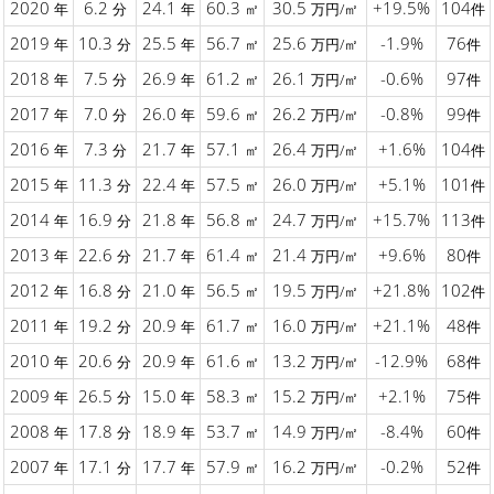
2020
6.2
24.1
60.3
30.5
+19.5%
104
年
分
年
㎡
万円/㎡
件
2019
10.3
25.5
56.7
25.6
-1.9%
76
年
分
年
㎡
万円/㎡
件
2018
7.5
26.9
61.2
26.1
-0.6%
97
年
分
年
㎡
万円/㎡
件
2017
7.0
26.0
59.6
26.2
-0.8%
99
年
分
年
㎡
万円/㎡
件
2016
7.3
21.7
57.1
26.4
+1.6%
104
年
分
年
㎡
万円/㎡
件
2015
11.3
22.4
57.5
26.0
+5.1%
101
年
分
年
㎡
万円/㎡
件
2014
16.9
21.8
56.8
24.7
+15.7%
113
年
分
年
㎡
万円/㎡
件
2013
22.6
21.7
61.4
21.4
+9.6%
80
年
分
年
㎡
万円/㎡
件
2012
16.8
21.0
56.5
19.5
+21.8%
102
年
分
年
㎡
万円/㎡
件
2011
19.2
20.9
61.7
16.0
+21.1%
48
年
分
年
㎡
万円/㎡
件
2010
20.6
20.9
61.6
13.2
-12.9%
68
年
分
年
㎡
万円/㎡
件
2009
26.5
15.0
58.3
15.2
+2.1%
75
年
分
年
㎡
万円/㎡
件
2008
17.8
18.9
53.7
14.9
-8.4%
60
年
分
年
㎡
万円/㎡
件
2007
17.1
17.7
57.9
16.2
-0.2%
52
年
分
年
㎡
万円/㎡
件