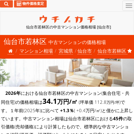
物件価格査定
To
na
仙台市若林区の中古マンション価格相場 [仙台市]
仙台市若林区
中古マンションの価格相場
マンション相場
宮城県
仙台市
仙台市若林区
2026年
における仙台市若林区の中古マンション(集合住宅・共
34.1
万円/㎡
同住宅)の価格相場は
(坪単価 112.8
)で
万円/坪
す。１年前(2025年)に比べて
+1.3％
( +0.4万円/㎡)と僅かに上昇し
ています。中古マンション相場は仙台市若林区における
45件
の取
引価格(売却価格)により計算したもので、標準的な中古マンショ