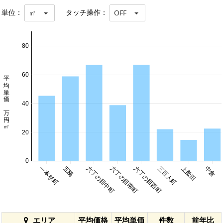
単位：
タッチ操作：
㎡
OFF
80
平均単価 万円/㎡
60
40
20
0
一本杉町
五橋
六丁の目中町
六丁の目南町
六丁の目西町
三百人町
上飯田
中倉
エリア
平均価格
平均単価
件数
前年比