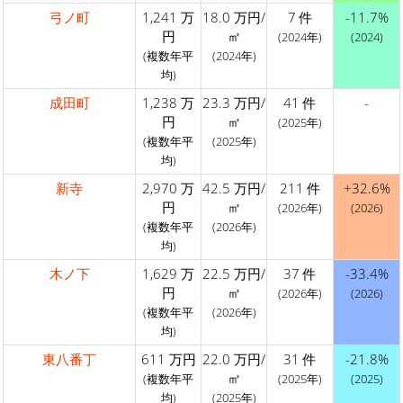
弓ノ町
1,241 万
18.0 万円/
7 件
-11.7%
円
㎡
(2024年)
(2024)
(複数年平
(2024年)
均)
成田町
1,238 万
23.3 万円/
41 件
-
円
㎡
(2025年)
(複数年平
(2025年)
均)
新寺
2,970 万
42.5 万円/
211 件
+32.6%
円
㎡
(2026年)
(2026)
(複数年平
(2026年)
均)
木ノ下
1,629 万
22.5 万円/
37 件
-33.4%
円
㎡
(2026年)
(2026)
(複数年平
(2026年)
均)
東八番丁
611 万円
22.0 万円/
31 件
-21.8%
㎡
(複数年平
(2025年)
(2025)
均)
(2025年)