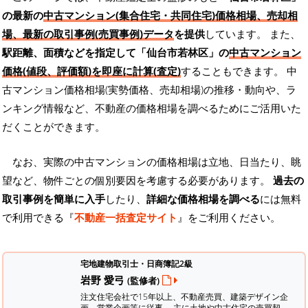
の最新の
中古マンション(集合住宅・共同住宅)価格相場、売却相
場、最新の取引事例(売買事例)データ
を提供
しています。 また、
駅距離、面積などを指定して「仙台市若林区」の
中古マンション
価格(値段、評価額)を即座に計算(査定)
することもできます。 中
古マンション価格相場(実勢価格、売却相場)の推移・動向や、ラ
ンキング情報など、不動産の価格相場を調べるためにご活用いた
だくことができます。
なお、実際の中古マンションの価格相場は立地、日当たり、眺
望など、物件ごとの個別要因を考慮する必要があります。
過去の
取引事例を簡単に入手
したり、
詳細な価格相場を調べる
には無料
で利用できる『
不動産一括査定サイト
』をご利用ください。
宅地建物取引士・日商簿記2級
岩野 愛弓
(監修者)
注文住宅会社で15年以上、不動産売買、建築デザイン企
画、営業企画等に従事。 主に土地や中古住宅の売買契