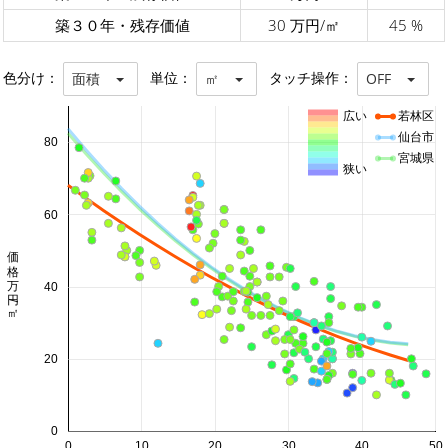
築３０年・残存価値
30 万円/㎡
45 %
色分け：
単位：
タッチ操作：
面積
㎡
OFF
広い
若林区
仙台市
80
宮城県
狭い
60
価格 万円/㎡
40
20
0
0
10
20
30
40
50