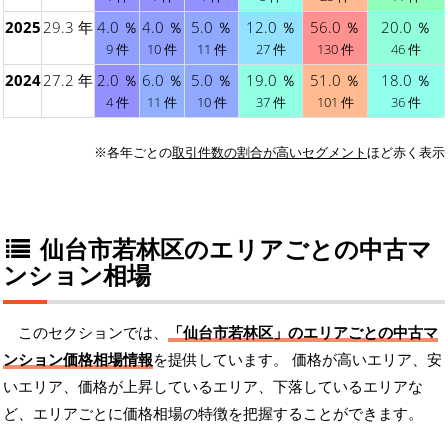
2025
29.3 年
4.0 ％
4.0 ％
5.0 ％
12.0 ％
56.0 ％
20.0 ％
9 件
10 件
11 件
27 件
130 件
46 件
2024
27.2 年
2.0 ％
6.0 ％
5.0 ％
19.0 ％
51.0 ％
18.0 ％
4 件
11 件
10 件
37 件
101 件
36 件
※各年ごとの
取引件数の割合が高いセグメント
ほど赤く表示
仙台市若林区のエリアごとの中古マ
ンション相場
このセクションでは、
「仙台市若林区」のエリアごとの中古マ
ンション価格相場情報
を提供しています。 価格が高いエリア、安
いエリア、価格が上昇しているエリア、下落しているエリアな
ど、エリアごとに価格相場の特徴を把握することができます。