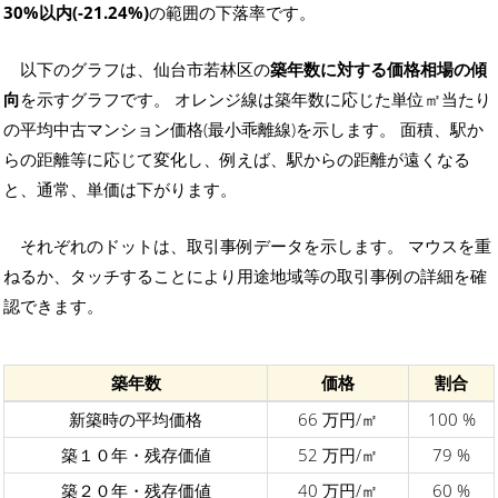
30%以内(-21.24%)
の範囲の下落率です。
以下のグラフは、仙台市若林区の
築年数に対する価格相場の傾
向
を示すグラフです。 オレンジ線は築年数に応じた単位㎡当たり
の平均中古マンション価格(最小乖離線)を示します。 面積、駅か
らの距離等に応じて変化し、例えば、駅からの距離が遠くなる
と、通常、単価は下がります。
それぞれのドットは、取引事例データを示します。 マウスを重
ねるか、タッチすることにより用途地域等の取引事例の詳細を確
認できます。
築年数
価格
割合
新築時の平均価格
66 万円/㎡
100 %
築１０年・残存価値
52 万円/㎡
79 %
築２０年・残存価値
40 万円/㎡
60 %