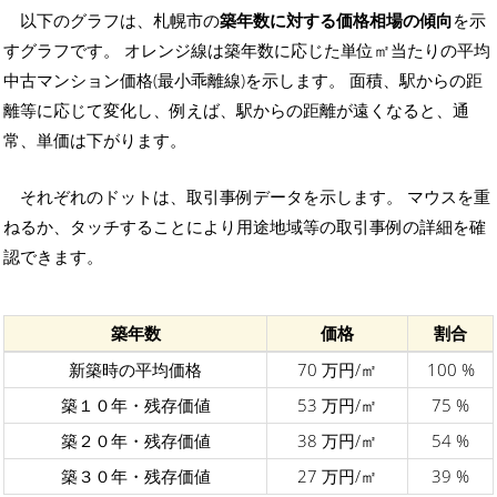
以下のグラフは、札幌市の
築年数に対する価格相場の傾向
を示
すグラフです。 オレンジ線は築年数に応じた単位㎡当たりの平均
中古マンション価格(最小乖離線)を示します。 面積、駅からの距
離等に応じて変化し、例えば、駅からの距離が遠くなると、通
常、単価は下がります。
それぞれのドットは、取引事例データを示します。 マウスを重
ねるか、タッチすることにより用途地域等の取引事例の詳細を確
認できます。
築年数
価格
割合
新築時の平均価格
70 万円/㎡
100 %
築１０年・残存価値
53 万円/㎡
75 %
築２０年・残存価値
38 万円/㎡
54 %
築３０年・残存価値
27 万円/㎡
39 %