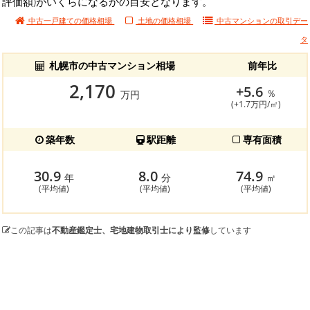
評価額)がいくらになるかの目安となります。
中古一戸建ての価格相場
土地の価格相場
中古マンションの
取引デー
タ
札幌市の中古マンション相場
前年比
2,170
+5.6
％
万円
(+1.7万円/㎡)
築年数
駅距離
専有面積
30.9
8.0
74.9
年
分
㎡
(平均値)
(平均値)
(平均値)
この記事は
不動産鑑定士、宅地建物取引士により監修
しています