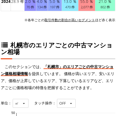
2024
28.9 年
2.0 ％
4.0 ％
5.0 ％
13.0 ％
55.0 ％
21.0 ％
70 件
134 件
197 件
470 件
2,077 件
802 件
※各年ごとの
取引件数の割合が高いセグメント
ほど赤く表示
札幌市のエリアごとの中古マンショ
ン相場
このセクションでは、
「札幌市」のエリアごとの中古マンショ
ン価格相場情報
を提供しています。 価格が高いエリア、安いエリ
ア、価格が上昇しているエリア、下落しているエリアなど、エリ
アごとに価格相場の特徴を把握することができます。
単位：
タッチ操作：
㎡
OFF
50