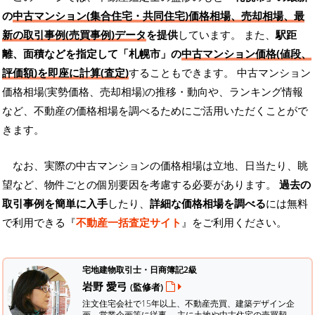
の
中古マンション(集合住宅・共同住宅)価格相場、売却相場、最
新の取引事例(売買事例)データ
を提供
しています。 また、
駅距
離、面積などを指定して「札幌市」の
中古マンション価格(値段、
評価額)を即座に計算(査定)
することもできます。 中古マンション
価格相場(実勢価格、売却相場)の推移・動向や、ランキング情報
など、不動産の価格相場を調べるためにご活用いただくことがで
きます。
なお、実際の中古マンションの価格相場は立地、日当たり、眺
望など、物件ごとの個別要因を考慮する必要があります。
過去の
取引事例を簡単に入手
したり、
詳細な価格相場を調べる
には無料
で利用できる『
不動産一括査定サイト
』をご利用ください。
宅地建物取引士・日商簿記2級
岩野 愛弓
(監修者)
注文住宅会社で15年以上、不動産売買、建築デザイン企
画、営業企画等に従事。 主に土地や中古住宅の売買契