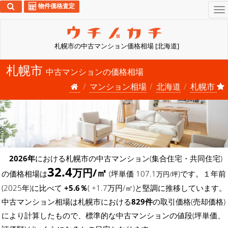
物件価格査定
To
na
札幌市の中古マンション価格相場 [北海道]
札幌市
中古マンションの価格相場
マンション相場
北海道
札幌市
2026年
における札幌市の中古マンション(集合住宅・共同住宅)
32.4
万円/㎡
の価格相場は
(坪単価 107.1
)です。１年前
万円/坪
(2025年)に比べて
+5.6％
( +1.7万円/㎡)と堅調に推移しています。
中古マンション相場は札幌市における
829件
の取引価格(売却価格)
により計算したもので、標準的な中古マンションの値段(坪単価、