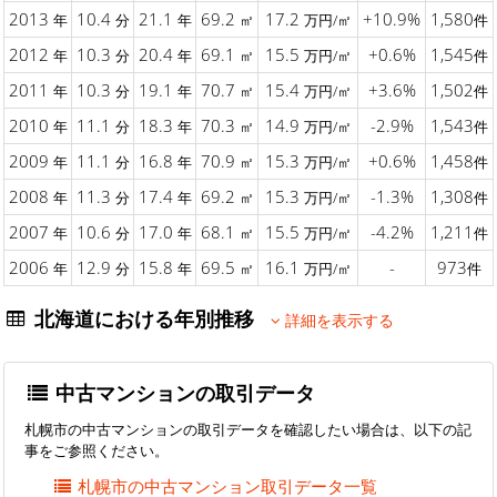
2013
10.4
21.1
69.2
17.2
+10.9%
1,580
年
分
年
㎡
万円/㎡
件
2012
10.3
20.4
69.1
15.5
+0.6%
1,545
年
分
年
㎡
万円/㎡
件
2011
10.3
19.1
70.7
15.4
+3.6%
1,502
年
分
年
㎡
万円/㎡
件
2010
11.1
18.3
70.3
14.9
-2.9%
1,543
年
分
年
㎡
万円/㎡
件
2009
11.1
16.8
70.9
15.3
+0.6%
1,458
年
分
年
㎡
万円/㎡
件
2008
11.3
17.4
69.2
15.3
-1.3%
1,308
年
分
年
㎡
万円/㎡
件
2007
10.6
17.0
68.1
15.5
-4.2%
1,211
年
分
年
㎡
万円/㎡
件
2006
12.9
15.8
69.5
16.1
-
973
年
分
年
㎡
万円/㎡
件
北海道における年別推移
詳細を表示する
中古マンションの取引データ
札幌市の中古マンションの取引データを確認したい場合は、以下の記
事をご参照ください。
札幌市の中古マンション取引データ一覧