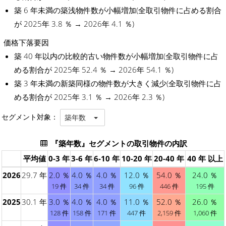
築 6 年未満の築浅物件数が小幅増加(全取引物件に占める割合
が 2025年 3.8 ％ → 2026年 4.1 ％)
価格下落要因
築 40 年以内の比較的古い物件数が小幅増加(全取引物件に占
める割合が 2025年 52.4 ％ → 2026年 54.1 ％)
築 3 年未満の新築同様の物件数が大きく減少(全取引物件に占
める割合が 2025年 3.1 ％ → 2026年 2.3 ％)
セグメント対象：
築年数
『築年数』セグメントの取引物件の内訳
平均値
0-3 年
3-6 年
6-10 年
10-20 年
20-40 年
40 年 以上
2026
29.7 年
2.0 ％
4.0 ％
4.0 ％
12.0 ％
54.0 ％
24.0 ％
19 件
34 件
34 件
96 件
446 件
195 件
2025
30.1 年
3.0 ％
4.0 ％
4.0 ％
11.0 ％
52.0 ％
26.0 ％
128 件
158 件
171 件
447 件
2,159 件
1,060 件