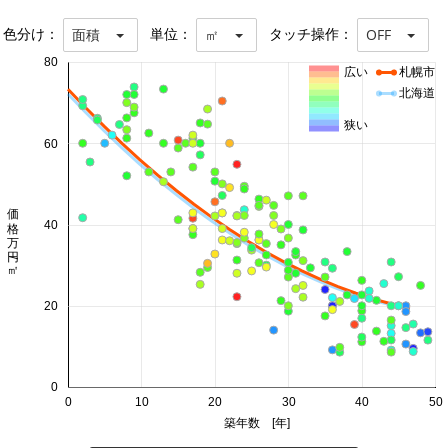
色分け：
単位：
タッチ操作：
面積
㎡
OFF
80
広い
札幌市
北海道
狭い
60
価格 万円/㎡
40
20
0
0
10
20
30
40
50
築年数 [年]