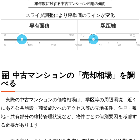
築年数に対する中古マンション相場の傾向
スライダ調整により坪単価のラインが変化
専有面積
駅距離
0
75
300
0
分
7
分
30
分
0
100
200
300
0
10
20
30
中古マンションの「売却相場」を調
べる
実際の中古マンションの価格相場は、学区等の周辺環境、近く
にある公共施設・商業施設へのアクセス等の立地条件、住戸・敷
地・共有部分の維持管理状況など、物件ごとの個別要因を考慮す
る必要があります。