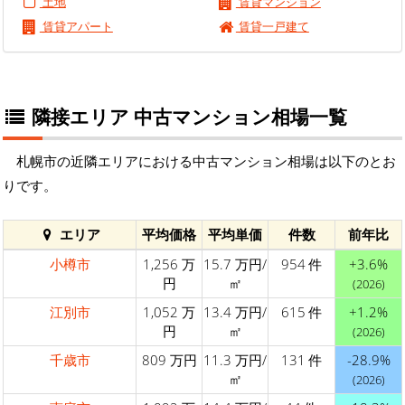
土地
賃貸マンション
賃貸アパート
賃貸一戸建て
隣接エリア 中古マンション相場一覧
札幌市の近隣エリアにおける中古マンション相場は以下のとお
りです。
エリア
平均価格
平均単価
件数
前年比
小樽市
1,256 万
15.7 万円/
954 件
+3.6%
円
㎡
(2026)
江別市
1,052 万
13.4 万円/
615 件
+1.2%
円
㎡
(2026)
千歳市
809 万円
11.3 万円/
131 件
-28.9%
㎡
(2026)