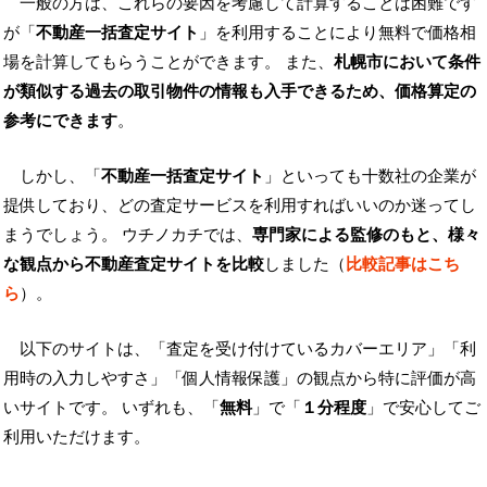
一般の方は、これらの要因を考慮して計算することは困難です
が「
不動産一括査定サイト
」を利用することにより無料で価格相
場を計算してもらうことができます。 また、
札幌市において条件
が類似する過去の取引物件の情報も入手できるため、価格算定の
参考にできます
。
しかし、「
不動産一括査定サイト
」といっても十数社の企業が
提供しており、どの査定サービスを利用すればいいのか迷ってし
まうでしょう。 ウチノカチでは、
専門家による監修のもと、様々
な観点から不動産査定サイトを比較
しました（
比較記事はこち
ら
）。
以下のサイトは、「査定を受け付けているカバーエリア」「利
用時の入力しやすさ」「個人情報保護」の観点から特に評価が高
いサイトです。 いずれも、「
無料
」で「
１分程度
」で安心してご
利用いただけます。