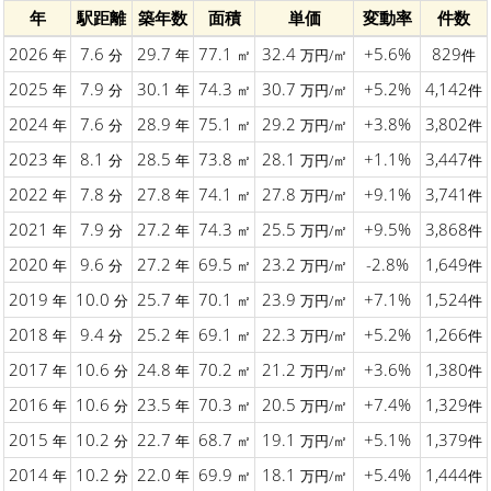
年
駅距離
築年数
面積
単価
変動率
件数
2026
7.6
29.7
77.1
32.4
+5.6%
829
年
分
年
㎡
万円/㎡
件
2025
7.9
30.1
74.3
30.7
+5.2%
4,142
年
分
年
㎡
万円/㎡
件
2024
7.6
28.9
75.1
29.2
+3.8%
3,802
年
分
年
㎡
万円/㎡
件
2023
8.1
28.5
73.8
28.1
+1.1%
3,447
年
分
年
㎡
万円/㎡
件
2022
7.8
27.8
74.1
27.8
+9.1%
3,741
年
分
年
㎡
万円/㎡
件
2021
7.9
27.2
74.3
25.5
+9.5%
3,868
年
分
年
㎡
万円/㎡
件
2020
9.6
27.2
69.5
23.2
-2.8%
1,649
年
分
年
㎡
万円/㎡
件
2019
10.0
25.7
70.1
23.9
+7.1%
1,524
年
分
年
㎡
万円/㎡
件
2018
9.4
25.2
69.1
22.3
+5.2%
1,266
年
分
年
㎡
万円/㎡
件
2017
10.6
24.8
70.2
21.2
+3.6%
1,380
年
分
年
㎡
万円/㎡
件
2016
10.6
23.5
70.3
20.5
+7.4%
1,329
年
分
年
㎡
万円/㎡
件
2015
10.2
22.7
68.7
19.1
+5.1%
1,379
年
分
年
㎡
万円/㎡
件
2014
10.2
22.0
69.9
18.1
+5.4%
1,444
年
分
年
㎡
万円/㎡
件