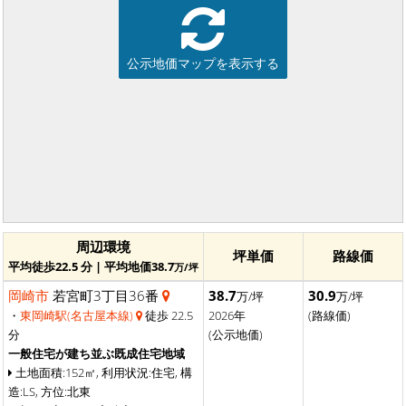
公示地価マップを表示する
周辺環境
坪単価
路線価
平均徒歩22.5 分 | 平均地価38.7
万/坪
岡崎市
若宮町3丁目36番
38.7
30.9
万/坪
万/坪
・
東岡崎駅(名古屋本線)
徒歩 22.5
2026年
(路線価)
分
(公示地価)
一般住宅が建ち並ぶ既成住宅地域
土地面積:152㎡, 利用状況:住宅, 構
造:LS, 方位:北東