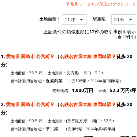
取引データ(CSV形式)のダウンロード
土地面積：
駅距離：
11 坪
20 分
上記条件の類似度順に
12件
の取引事例を表示
(全 12件中)
1.
愛知県 岡崎市 若宮町
（
名鉄名古屋本線 東岡崎駅
徒歩 20
分）
36.3 坪
長方形
9.2m
・土地面積：
・土地形状：
・間口：
近隣商業
・都市計画(用途地域)：
（売却時期：2024年第2四半期）
1,900万円
52.3 万円/坪
売却価格
単価
2.
愛知県 岡崎市 若宮町
（
名鉄名古屋本線 東岡崎駅
徒歩 20
分）
90.8 坪
ほぼ長方形
32.5m
・土地面積：
・土地形状：
・間口：
準工業
・都市計画(用途地域)：
（売却時期：2014年第4四半期）