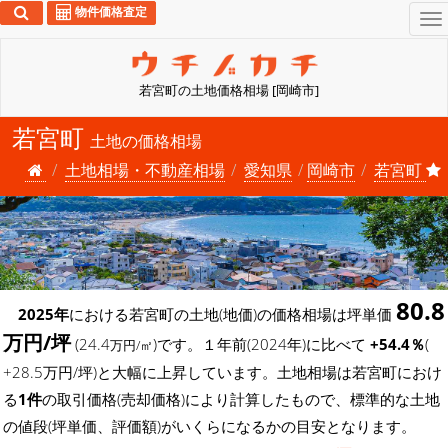
物件価格査定
To
na
若宮町の土地価格相場 [岡崎市]
若宮町
土地の価格相場
土地相場・不動産相場
愛知県
岡崎市
若宮町
80.8
2025年
における若宮町の土地(地価)の価格相場は坪単価
万円/坪
(24.4
)です。１年前(2024年)に比べて
+54.4％
(
万円/㎡
+28.5万円/坪)と大幅に上昇しています。土地相場は若宮町におけ
る
1件
の取引価格(売却価格)により計算したもので、標準的な土地
の値段(坪単価、評価額)がいくらになるかの目安となります。