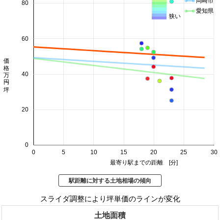
岡崎市
80
愛知県
狭い
60
価格 万円/坪
40
20
0
0
5
10
15
20
25
30
最寄り駅までの距離 [分]
駅距離に対する土地相場の傾向
スライダ調整により坪単価のラインが変化
土地面積