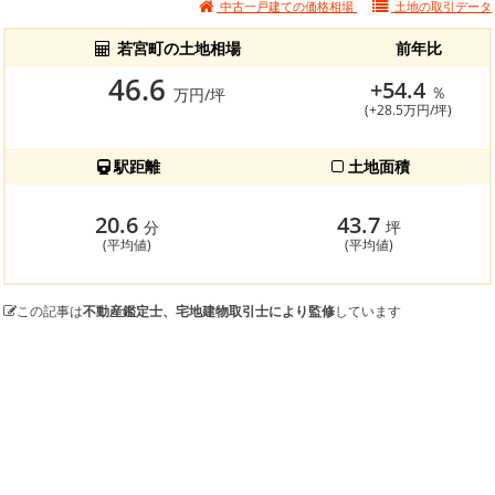
中古一戸建ての価格相場
土地の
取引データ
若宮町の土地相場
前年比
46.6
+54.4
％
万円/坪
(+28.5万円/坪)
駅距離
土地面積
20.6
43.7
分
坪
(平均値)
(平均値)
この記事は
不動産鑑定士、宅地建物取引士により監修
しています