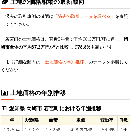
土地の価格相場の最新動向
過去の取引事例の確認は「
過去の取引データを調べる
」を参照
してください。
若宮町の土地価格は、直近3年間で平均66.6万円/坪に達し、
岡
崎市全体の平均37.2万円/坪と比較して78.8%も高い
です。
より詳細な動向は「
土地価格の年別推移
」のデータを参照して
ください。
土地価格の年別推移
愛知県 岡崎市 若宮町における年別推移
年
駅距離
面積
単価
変動率
件数
2025
23.0
27.2
80.8
+54.4%
1
年
分
坪
万円/坪
件