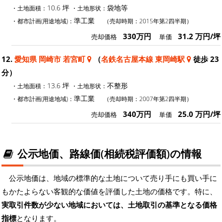
10.6 坪
袋地等
・土地面積：
・土地形状：
準工業
・都市計画(用途地域)：
（売却時期：2015年第2四半期）
330万円
31.2 万円/坪
売却価格
単価
12.
愛知県 岡崎市 若宮町
（
名鉄名古屋本線 東岡崎駅
徒歩 23
分）
13.6 坪
不整形
・土地面積：
・土地形状：
準工業
・都市計画(用途地域)：
（売却時期：2007年第2四半期）
340万円
25.0 万円/坪
売却価格
単価
公示地価、路線価(相続税評価額)の情報
公示地価は、地域の標準的な土地について売り手にも買い手に
もかたよらない客観的な価値を評価した土地の価格です。特に、
実取引件数が少ない地域においては、土地取引の基準となる価格
指標
となります。