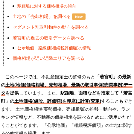
駅距離に対する価格相場の傾向
土地の「売却相場」を調べる
New
セグメント別取引物件の動向を調べる
若宮町の過去の取引データを調べる
公示地価、路線価(相続税評価額)の情報
価格相場が近い近隣エリアを調べる
このページでは、不動産鑑定士の監修のもと
「若宮町」の最新
の
土地(地価)価格相場、売却相場、最新の取引事例(売買事例)デー
タ
を提供
しています。 また、
駅距離、面積などを指定して「若宮
町」の
土地価格(値段、評価額)を即座に計算(査定)
することもでき
ます。 土地価格相場(実勢価格、売却相場)の推移・動向や、ラン
キング情報など、不動産の価格相場を調べるためにご活用いただ
くことができます。
「公示地価」「相続税評価額」の土地に関す
る公的情報も提供します。