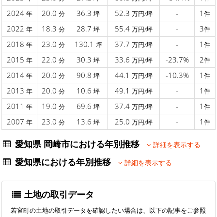
2024
20.0
36.3
52.3
-
1
年
分
坪
万円/坪
件
2022
18.3
28.7
55.4
-
3
年
分
坪
万円/坪
件
2018
23.0
130.1
37.7
-
1
年
分
坪
万円/坪
件
2015
22.0
30.3
33.6
-23.7%
2
年
分
坪
万円/坪
件
2014
20.0
90.8
44.1
-10.3%
1
年
分
坪
万円/坪
件
2013
20.0
10.6
49.1
-
1
年
分
坪
万円/坪
件
2011
19.0
69.6
37.4
-
1
年
分
坪
万円/坪
件
2007
23.0
13.6
25.0
-
1
年
分
坪
万円/坪
件
愛知県 岡崎市における年別推移
詳細を表示する
愛知県における年別推移
詳細を表示する
土地の取引データ
若宮町の土地の取引データを確認したい場合は、以下の記事をご参照