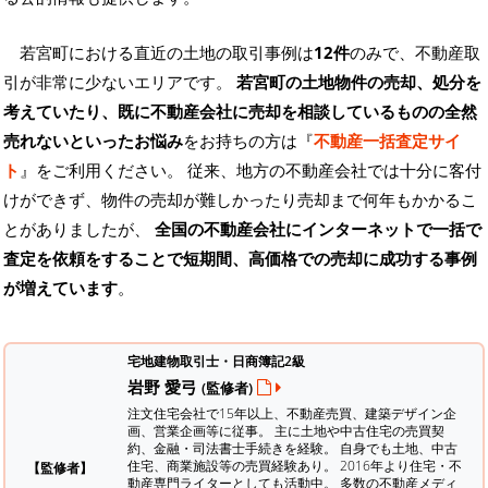
若宮町における直近の土地の取引事例は
12件
のみで、不動産取
引が非常に少ないエリアです。
若宮町の土地物件の売却、処分を
考えていたり、既に不動産会社に売却を相談しているものの全然
売れないといったお悩み
をお持ちの方は『
不動産一括査定サイ
ト
』をご利用ください。 従来、地方の不動産会社では十分に客付
けができず、物件の売却が難しかったり売却まで何年もかかるこ
とがありましたが、
全国の不動産会社にインターネットで一括で
査定を依頼をすることで短期間、高価格での売却に成功する事例
が増えています
。
宅地建物取引士・日商簿記2級
岩野 愛弓
(監修者)
注文住宅会社で15年以上、不動産売買、建築デザイン企
画、営業企画等に従事。 主に土地や中古住宅の売買契
約、金融・司法書士手続きを経験。
自身でも土地、中古
住宅、商業施設等の売買経験あり。 2016年より住宅・不
【監修者】
動産専門ライターとしても活動中。 多数の不動産メディ