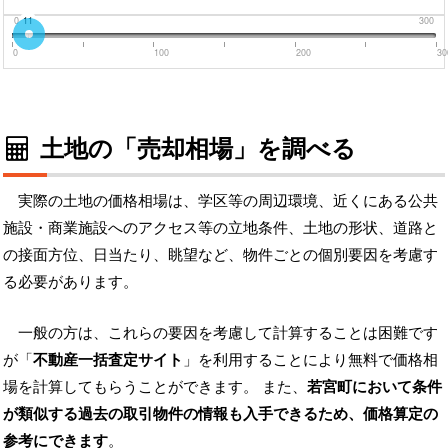
0
11
300
0
100
200
30
土地の「売却相場」を調べる
実際の土地の価格相場は、学区等の周辺環境、近くにある公共
施設・商業施設へのアクセス等の立地条件、土地の形状、道路と
の接面方位、日当たり、眺望など、物件ごとの個別要因を考慮す
る必要があります。
一般の方は、これらの要因を考慮して計算することは困難です
が「
不動産一括査定サイト
」を利用することにより無料で価格相
場を計算してもらうことができます。 また、
若宮町において条件
が類似する過去の取引物件の情報も入手できるため、価格算定の
参考にできます
。