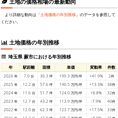
土地の価格相場の最新動向
より詳細な動向は「
土地価格の年別推移
」のデータを参照して
ください。
土地価格の年別推移
埼玉県 蕨市における年別推移
年
駅距離
面積
単価
変動率
件数
2026
7.0
36.3
199.3
+41.9%
2
年
分
坪
万円/坪
件
2025
12.2
57.6
140.5
+13.3%
38
年
分
坪
万円/坪
件
2024
11.6
51.7
124.0
+8.8%
32
年
分
坪
万円/坪
件
2023
12.7
43.2
113.9
-7.9%
40
年
分
坪
万円/坪
件
2022
12.0
62.3
123.7
+17.5%
33
年
分
坪
万円/坪
件
2021
12.2
43.0
105.3
+8.9%
31