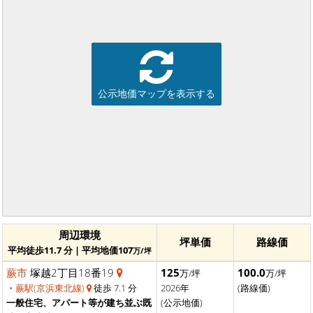
公示地価マップを表示する
周辺環境
坪単価
路線価
平均徒歩11.7 分 | 平均地価107
万/坪
蕨市
塚越2丁目18番19
125
100.0
万/坪
万/坪
・
蕨駅(京浜東北線)
徒歩 7.1 分
2026年
(路線価)
一般住宅、アパート等が建ち並ぶ既
(公示地価)