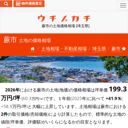
物件価格査定
To
na
蕨市の土地価格相場 [埼玉県]
蕨市
土地の価格相場
土地相場・不動産相場
埼玉県
蕨市
199.3
2026年
における蕨市の土地(地価)の価格相場は坪単価
万円/坪
(60.3
)です。１年前(2025年)に比べて
+41.9％
(
万円/㎡
+58.9万円/坪)と大幅に上昇しています。土地相場は蕨市における
2件
の取引価格(売却価格)により計算したもので、標準的な土地の
値段(坪単価、評価額)がいくらになるかの目安となります。