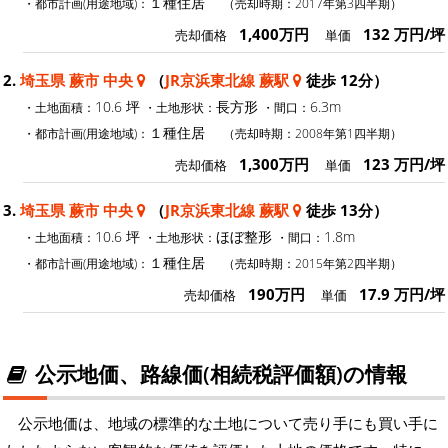
１種住居
・都市計画(用途地域)：
（売却時期：2017年第3四半期）
1,400万円
132 万円/坪
売却価格
単価
2.
埼玉県 蕨市 中央
（
JR京浜東北線 蕨駅
徒歩 12分）
10.6 坪
長方形
6.3m
・土地面積：
・土地形状：
・間口：
１種住居
・都市計画(用途地域)：
（売却時期：2008年第1四半期）
1,300万円
123 万円/坪
売却価格
単価
3.
埼玉県 蕨市 中央
（
JR京浜東北線 蕨駅
徒歩 13分）
10.6 坪
ほぼ整形
1.8m
・土地面積：
・土地形状：
・間口：
１種住居
・都市計画(用途地域)：
（売却時期：2015年第2四半期）
190万円
17.9 万円/坪
売却価格
単価
公示地価、路線価(相続税評価額)の情報
公示地価は、地域の標準的な土地について売り手にも買い手に