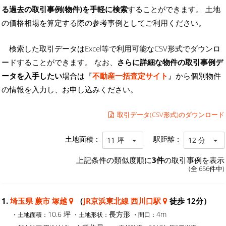
る過去の取引事例(物件)を手軽に検索
することができます。 土地
の価格相場を算定する際の参考事例としてご利用ください。
検索した取引データはExcel等で利用可能なCSV形式でダウンロ
ードすることができます。 なお、
さらに詳細な物件の取引事例デ
ータを入手したい
場合は『
不動産一括査定サイト
』から個別物件
の情報を入力し、お申し込みください。
取引データ(CSV形式)のダウンロード
土地面積：
駅距離：
11 坪
12 分
上記条件の類似度順に
3件
の取引事例を表示
(全 656件中)
1.
埼玉県 蕨市 塚越
（
JR京浜東北線 西川口駅
徒歩 12分）
10.6 坪
長方形
4m
・土地面積：
・土地形状：
・間口：