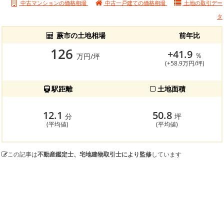
中古マンションの価格相場
中古一戸建ての価格相場
土地の
取引デー
タ
蕨市の土地相場
前年比
126
+41.9
％
万円/坪
(+58.9万円/坪)
駅距離
土地面積
12.1
50.8
分
坪
(平均値)
(平均値)
この記事は
不動産鑑定士、宅地建物取引士により監修
しています