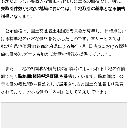
もかたよらない客観的な価値を評価した土地の価格です。特に、
実取引件数が少ない地域においては、土地取引の基準となる価格
指標
となります。
公示価格は、国土交通省土地鑑定委員会が毎年1月1日時点にお
ける標準地の正常な価格を公示したものです。本サービスでは、
都道府県地価調査(各都道府県による毎年7月1日時点における標準
値の価格)のデータも加えて最新の情報を提供しています。
また、土地の相続税や贈与税の計算時に用いられる土地の評価
額である
路線価(相続税評価額)も提供
しています。路線価は、公
示地価の概ね8割を目処として設定されると国土交通省より発表
されており、公示地価の『８割』として算定しています。