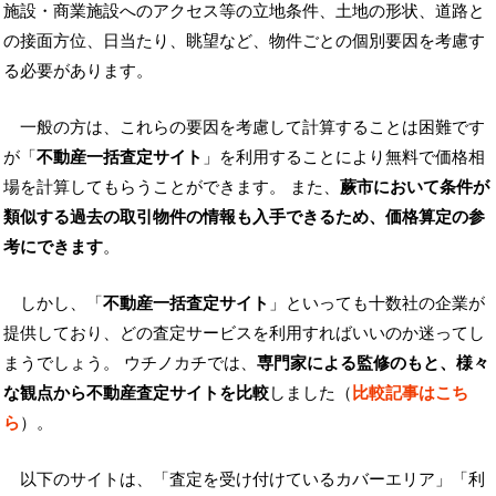
施設・商業施設へのアクセス等の立地条件、土地の形状、道路と
の接面方位、日当たり、眺望など、物件ごとの個別要因を考慮す
る必要があります。
一般の方は、これらの要因を考慮して計算することは困難です
が「
不動産一括査定サイト
」を利用することにより無料で価格相
場を計算してもらうことができます。 また、
蕨市において条件が
類似する過去の取引物件の情報も入手できるため、価格算定の参
考にできます
。
しかし、「
不動産一括査定サイト
」といっても十数社の企業が
提供しており、どの査定サービスを利用すればいいのか迷ってし
まうでしょう。 ウチノカチでは、
専門家による監修のもと、様々
な観点から不動産査定サイトを比較
しました（
比較記事はこち
ら
）。
以下のサイトは、「査定を受け付けているカバーエリア」「利