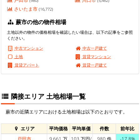
戸田市
川口市
(980)
(5,462)
さいたま市
(16,772)
蕨市の他の物件相場
土地以外の物件の価格相場を確認したい場合は、以下の記事をご参照
ください。
中古マンション
中古一戸建て
土地
賃貸マンション
賃貸アパート
賃貸一戸建て
隣接エリア 土地相場一覧
蕨市の近隣エリアにおける土地相場は以下のとおりです。
エリア
平均価格
平均単価
件数
前年比
戸田市
9,661 万
103 万円/
980 件
-17.8%