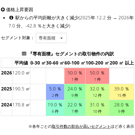
価格上昇要因
駅からの平均距離が大きく減少(2025年 12.2 分 → 2026年
7.0 分、-42.8 ％と大きく減少)
セグメント対象：
専有面積
『専有面積』セグメントの取引物件の内訳
平均値
0-30 ㎡
30-60 ㎡
60-100 ㎡
100-200 ㎡
200 ㎡ 以上
2026
120.0 ㎡
50.0 ％
50.0 ％
1 件
1 件
2025
190.5 ㎡
5.0 ％
24.0 ％
32.0 ％
39.0 ％
2 件
9 件
12 件
15 件
2024
170.8 ㎡
19.0 ％
22.0 ％
31.0 ％
28.0 ％
6 件
7 件
10 件
9 件
※各年ごとの
取引件数の割合が高いセグメント
ほど赤く表示