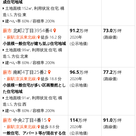
成住宅地域
土地面積:152㎡, 利用状況:住宅, 構
造:LS, 方位:東
建ぺい率 60% / 容積率 200%
蕨市
北町2丁目3954番4
91.2
73.0
万/坪
万/坪
・
蕨駅(京浜東北線)
徒歩 16.2 分
2026年
(路線価)
小規模一般住宅が建ち並ぶ住宅地域
(公示地価)
土地面積:99㎡, 利用状況:住宅, 構
造:S, 方位:北東
建ぺい率 60% / 容積率 200%
蕨市
南町4丁目25番2
96.5
77.2
万/坪
万/坪
・
蕨駅(京浜東北線)
徒歩 18.8 分
2026年
(路線価)
小規模一般住宅が多い区画整然とし
(公示地価)
た住宅地域
土地面積:91㎡, 利用状況:住宅, 構
造:LS, 方位:西
建ぺい率 60% / 容積率 200%
蕨市
中央2丁目4番15
114
91.0
万/坪
万/坪
・
蕨駅(京浜東北線)
徒歩 8.8 分
2026年
(路線価)
一般住宅、アパート等が混在する住
(公示地価)