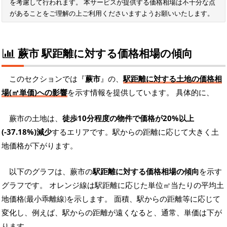
を考慮して行われます。 本サービスが提供する価格相場は不十分な点
があることをご理解の上ご利用くださいますようお願いいたします。
蕨市 駅距離に対する価格相場の傾向
このセクションでは『
蕨市
』の、
駅距離に対する土地の価格相
場(㎡単価)への影響
を示す情報を提供しています。 具体的に、
蕨市の土地は、
徒歩10分程度の物件で価格が20%以上
(-37.18%)減少
するエリアです。駅からの距離に応じて大きく土
地価格が下がります。
以下のグラフは、蕨市の
駅距離に対する価格相場の傾向
を示す
グラフです。 オレンジ線は駅距離に応じた単位㎡当たりの平均土
地価格(最小乖離線)を示します。 面積、駅からの距離等に応じて
変化し、例えば、駅からの距離が遠くなると、通常、単価は下が
ります。