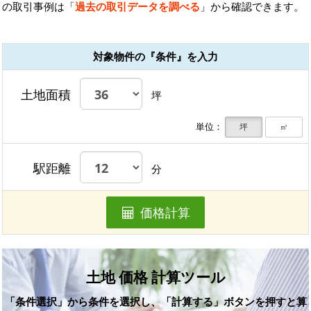
の取引事例は「
過去の取引データを調べる
」から確認できます。
対象物件の『条件』を入力
土地面積
坪
単位：
坪
㎡
駅距離
分
価格計算
土地 価格 計算ツール
「条件選択」から条件を選択し、「計算する」ボタンを押すと算