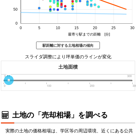
50
0
0
5
10
15
20
25
30
最寄り駅までの距離 [分]
駅距離に対する土地相場の傾向
スライダ調整により坪単価のラインが変化
土地面積
0
11
300
0
100
200
30
土地の「売却相場」を調べる
実際の土地の価格相場は、学区等の周辺環境、近くにある公共