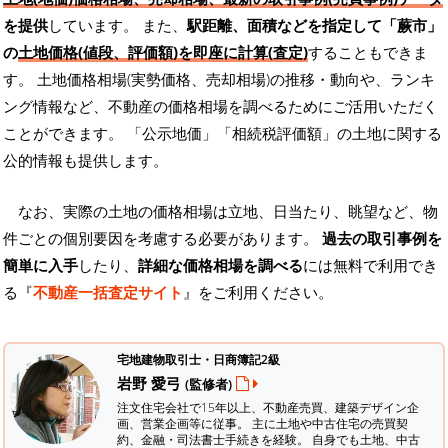
を提供
しています。 また、
駅距離、面積などを指定して「蕨市」
の
土地価格(値段、評価額)を即座に計算(査定)
することもできま
す。 土地価格相場(実勢価格、売却相場)の推移・動向や、ランキ
ング情報など、不動産の価格相場を調べるためにご活用いただく
ことができます。
「公示地価」「相続税評価額」の土地に関する
公的情報も提供します。
なお、実際の土地の価格相場は立地、日当たり、眺望など、物
件ごとの個別要因を考慮する必要があります。
過去の取引事例を
簡単に入手
したり、
詳細な価格相場を調べる
には無料で利用でき
る『
不動産一括査定サイト
』をご利用ください。
宅地建物取引士・日商簿記2級
岩野 愛弓
(監修者)
注文住宅会社で15年以上、不動産売買、建築デザイン企
画、営業企画等に従事。 主に土地や中古住宅の売買契
約、金融・司法書士手続きを経験。
自身でも土地、中古