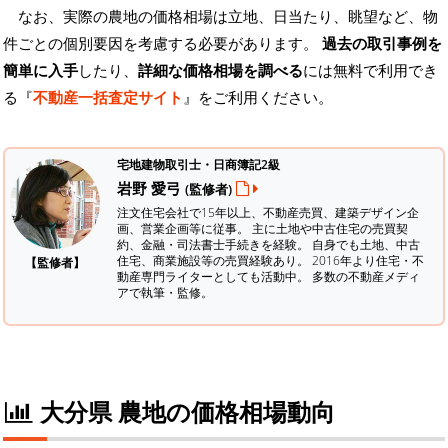
なお、実際の農地の価格相場は立地、日当たり、眺望など、物
件ごとの個別要因を考慮する必要があります。
過去の取引事例を
簡単に入手
したり、
詳細な価格相場を調べる
には無料で利用でき
る『
不動産一括査定サイト
』をご利用ください。
宅地建物取引士・日商簿記2級
岩野 愛弓
(監修者)
注文住宅会社で15年以上、不動産売買、建築デザイン企
画、営業企画等に従事。 主に土地や中古住宅の売買契
約、金融・司法書士手続きを経験。
自身でも土地、中古
住宅、商業施設等の売買経験あり。 2016年より住宅・不
【監修者】
動産専門ライターとしても活動中。 多数の不動産メディ
アで執筆・監修。
大分県 農地の価格相場動向