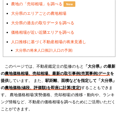
農地の「売却相場」を調べる
New
大分県のエリアごとの農地相場
大分県の過去の取引データを調べる
価格相場が近い近隣エリアを調べる
人口推移に基づく不動産相場の将来見通し
大分県の将来人口推計(人口の予測)
このページでは、不動産鑑定士の監修のもと
「大分県」の最新
の
農地価格相場、売却相場、最新の取引事例(売買事例)データ
を
提供
しています。 また、
駅距離、面積などを指定して「大分県」
の
農地価格(値段、評価額)を即座に計算(査定)
することもできま
す。 農地価格相場(実勢価格、売却相場)の推移・動向や、ランキ
ング情報など、不動産の価格相場を調べるためにご活用いただく
ことができます。