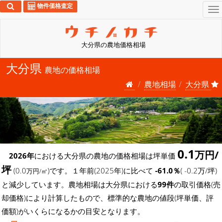
物件価格査定
To
na
大分県の農地価格相場
大分県
農地の価格相場
農地相場
大分県
0.1
万円/
2026年
における大分県の農地の価格相場は坪単価
坪
(0.0
)です。１年前(2025年)に比べて
-61.0％
( -0.2万/坪)
万円/㎡
と減少しています。農地相場は大分県における
99件
の取引価格(売
却価格)により計算したもので、標準的な農地の値段(坪単価、評
価額)がいくらになるかの目安となります。