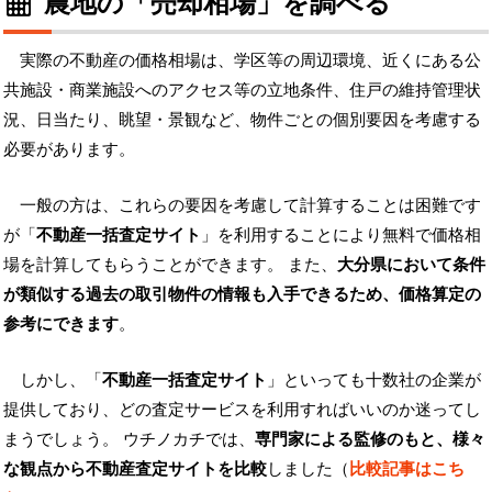
農地の「売却相場」を調べる
実際の不動産の価格相場は、学区等の周辺環境、近くにある公
共施設・商業施設へのアクセス等の立地条件、住戸の維持管理状
況、日当たり、眺望・景観など、物件ごとの個別要因を考慮する
必要があります。
一般の方は、これらの要因を考慮して計算することは困難です
が「
不動産一括査定サイト
」を利用することにより無料で価格相
場を計算してもらうことができます。 また、
大分県において条件
が類似する過去の取引物件の情報も入手できるため、価格算定の
参考にできます
。
しかし、「
不動産一括査定サイト
」といっても十数社の企業が
提供しており、どの査定サービスを利用すればいいのか迷ってし
まうでしょう。 ウチノカチでは、
専門家による監修のもと、様々
な観点から不動産査定サイトを比較
しました（
比較記事はこち