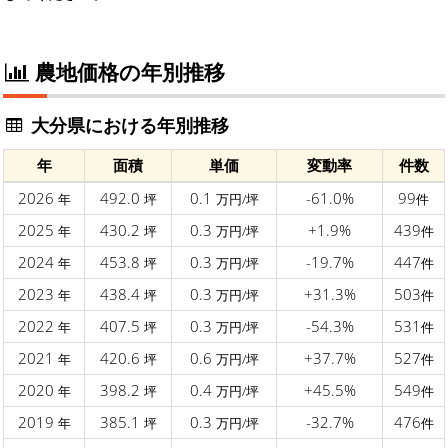
農地価格の年別推移
大分県における年別推移
年
面積
単価
変動率
件数
2026
492.0
0.1
-61.0%
99
年
坪
万円/坪
件
2025
430.2
0.3
+1.9%
439
年
坪
万円/坪
件
2024
453.8
0.3
-19.7%
447
年
坪
万円/坪
件
2023
438.4
0.3
+31.3%
503
年
坪
万円/坪
件
2022
407.5
0.3
-54.3%
531
年
坪
万円/坪
件
2021
420.6
0.6
+37.7%
527
年
坪
万円/坪
件
2020
398.2
0.4
+45.5%
549
年
坪
万円/坪
件
2019
385.1
0.3
-32.7%
476
年
坪
万円/坪
件