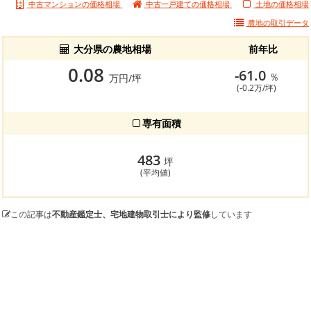
中古マンションの価格相場
中古一戸建ての価格相場
土地の価格相場
農地の
取引データ
大分県の農地相場
前年比
0.08
-61.0
％
万円/坪
(-0.2万/坪)
専有面積
483
坪
(平均値)
この記事は
不動産鑑定士、宅地建物取引士により監修
しています