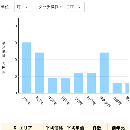
単位：
タッチ操作：
坪
OFF
0
平均単価 万円/坪
0
0
0
0
佐伯市
大分市
別府市
中津市
日田市
臼杵市
津久見市
竹田市
豊
エリア
平均価格
平均単価
件数
前年比