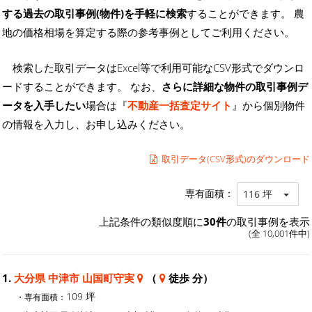
する過去の取引事例(物件)を手軽に検索
することができます。 農
地の価格相場を算定する際の参考事例としてご利用ください。
検索した取引データはExcel等で利用可能なCSV形式でダウンロ
ードすることができます。 なお、
さらに詳細な物件の取引事例デ
ータを入手したい
場合は『
不動産一括査定サイト
』から個別物件
の情報を入力し、お申し込みください。
取引データ(CSV形式)のダウンロード
専有面積：
116 坪
上記条件の類似度順に
30件
の取引事例を表示
(全 10,001件中)
1.
大分県 中津市 山国町守実
（
徒歩 分）
109 坪
・専有面積：