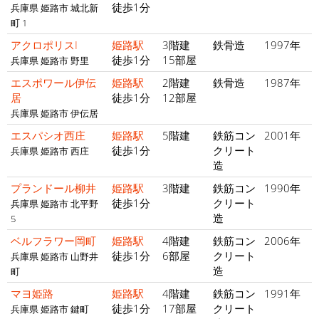
徒歩1分
兵庫県 姫路市 城北新
町 1
アクロポリスI
姫路駅
3階建
鉄骨造
1997年
徒歩1分
15部屋
兵庫県 姫路市 野里
エスポワール伊伝
姫路駅
2階建
鉄骨造
1987年
居
徒歩1分
12部屋
兵庫県 姫路市 伊伝居
エスパシオ西庄
姫路駅
5階建
鉄筋コン
2001年
徒歩1分
クリート
兵庫県 姫路市 西庄
造
プランドール柳井
姫路駅
3階建
鉄筋コン
1990年
徒歩1分
クリート
兵庫県 姫路市 北平野
造
5
ベルフラワー岡町
姫路駅
4階建
鉄筋コン
2006年
徒歩1分
6部屋
クリート
兵庫県 姫路市 山野井
造
町
マヨ姫路
姫路駅
4階建
鉄筋コン
1991年
徒歩1分
17部屋
クリート
兵庫県 姫路市 鍵町