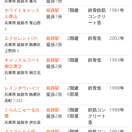
徒歩1分
兵庫県 姫路市 書写
ホワイトキャッス
姫路駅
7階建
鉄骨鉄筋
1981年
ル青山
徒歩1分
コンクリ
ート造
兵庫県 姫路市 青山西
3
エクセレントON
姫路駅
2階建
鉄骨造
2002年
徒歩2分
兵庫県 姫路市 飾磨区
上野田 3
キャッスルコート
姫路駅
3階建
鉄骨造
1993年
御立唐立
徒歩2分
兵庫県 姫路市 御立北
1
レインボウハイツ
姫路駅
2階建
鉄骨造
1998年
徒歩2分
6部屋
兵庫県 姫路市 飾磨区
高町 1-332
ぐらんじゅーる白
姫路駅
3階建
鉄筋コン
1988年
鷺
徒歩2分
8部屋
クリート
造
兵庫県 姫路市 伊伝居
イスズベル八代
姫路駅
4階建
鉄筋コン
1991年