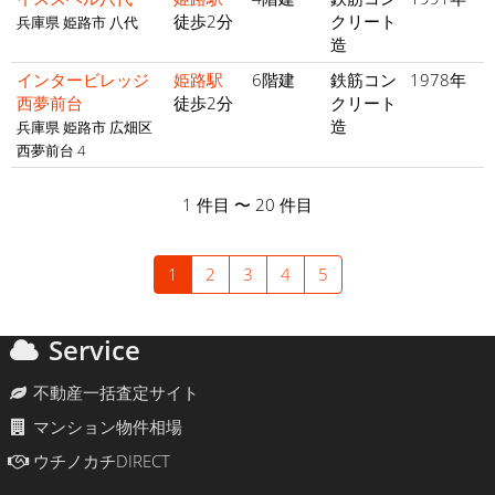
徒歩2分
クリート
兵庫県 姫路市 八代
造
インタービレッジ
姫路駅
6階建
鉄筋コン
1978年
西夢前台
徒歩2分
クリート
造
兵庫県 姫路市 広畑区
西夢前台 4
1 件目 〜 20 件目
1
2
3
4
5
Service
不動産一括査定サイト
マンション物件相場
ウチノカチDIRECT