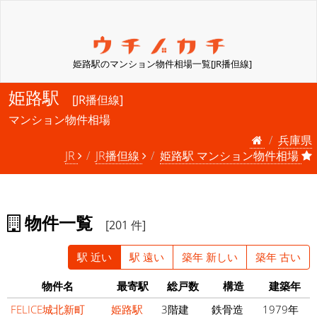
姫路駅のマンション物件相場一覧[JR播但線]
姫路駅
[JR播但線]
マンション物件相場
兵庫県
JR
JR播但線
姫路駅 マンション物件相場
物件一覧
[201 件]
駅 近い
駅 遠い
築年 新しい
築年 古い
物件名
最寄駅
総戸数
構造
建築年
FELICE城北新町
姫路駅
3階建
鉄骨造
1979年