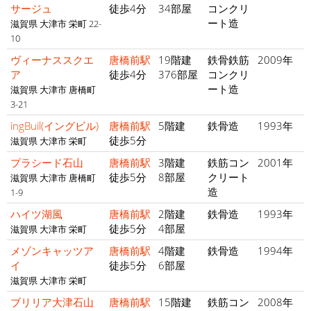
サージュ
徒歩4分
34部屋
コンクリ
ート造
滋賀県 大津市 栄町 22-
10
ヴィーナススクエ
唐橋前駅
19階建
鉄骨鉄筋
2009年
ア
徒歩4分
376部屋
コンクリ
ート造
滋賀県 大津市 唐橋町
3-21
ingBuil(イングビル)
唐橋前駅
5階建
鉄骨造
1993年
徒歩5分
滋賀県 大津市 栄町
プラシード石山
唐橋前駅
3階建
鉄筋コン
2001年
徒歩5分
8部屋
クリート
滋賀県 大津市 唐橋町
造
1-9
ハイツ湖風
唐橋前駅
2階建
鉄骨造
1993年
徒歩5分
4部屋
滋賀県 大津市 栄町
メゾンキャッツア
唐橋前駅
4階建
鉄骨造
1994年
イ
徒歩5分
6部屋
滋賀県 大津市 栄町
ブリリア大津石山
唐橋前駅
15階建
鉄筋コン
2008年