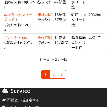
徒歩5分
42部屋
クリート
滋賀県 大津市 栄町 22-
造
1
ルネ石山センター
唐橋前駅
15階建
鉄筋コン
2008年
プレイス
徒歩5分
67部屋
クリート
造
滋賀県 大津市 栄町 6-
26
グレーシィ石山
唐橋前駅
14階建
鉄骨鉄筋
2001年
徒歩5分
117部屋
コンクリ
滋賀県 大津市 栄町 8-
ート造
31
1 件目 〜 20 件目
1
2
3
Service
不動産一括査定サイト