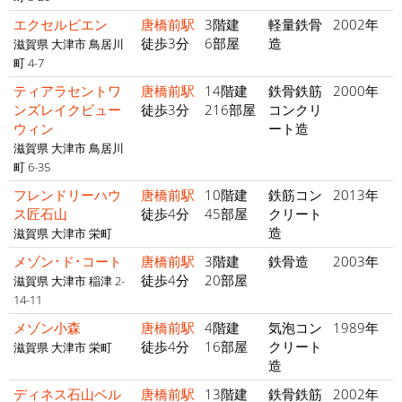
エクセルビエン
唐橋前駅
3階建
軽量鉄骨
2002年
徒歩3分
6部屋
造
滋賀県 大津市 鳥居川
町 4-7
ティアラセントワ
唐橋前駅
14階建
鉄骨鉄筋
2000年
ンズレイクビュー
徒歩3分
216部屋
コンクリ
ウィン
ート造
滋賀県 大津市 鳥居川
町 6-35
フレンドリーハウ
唐橋前駅
10階建
鉄筋コン
2013年
ス匠石山
徒歩4分
45部屋
クリート
造
滋賀県 大津市 栄町
メゾン･ド･コート
唐橋前駅
3階建
鉄骨造
2003年
徒歩4分
20部屋
滋賀県 大津市 稲津 2-
14-11
メゾン小森
唐橋前駅
4階建
気泡コン
1989年
徒歩4分
16部屋
クリート
滋賀県 大津市 栄町
造
ディネス石山ベル
唐橋前駅
13階建
鉄骨鉄筋
2002年