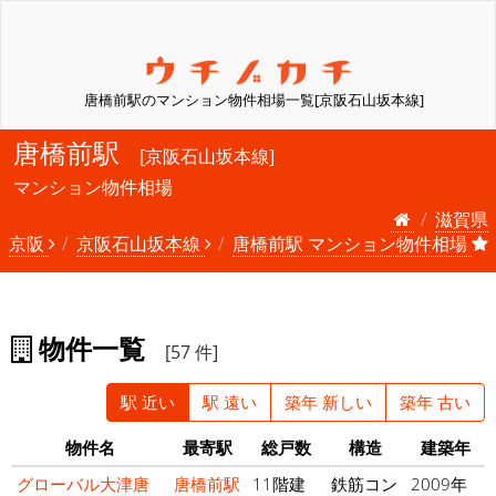
唐橋前駅のマンション物件相場一覧[京阪石山坂本線]
唐橋前駅
[京阪石山坂本線]
マンション物件相場
滋賀県
京阪
京阪石山坂本線
唐橋前駅 マンション物件相場
物件一覧
[57 件]
駅 近い
駅 遠い
築年 新しい
築年 古い
物件名
最寄駅
総戸数
構造
建築年
グローバル大津唐
唐橋前駅
11階建
鉄筋コン
2009年