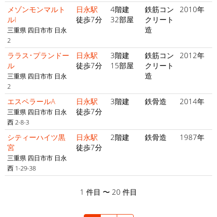
メゾンモンマルト
日永駅
4階建
鉄筋コン
2010年
ルI
徒歩7分
32部屋
クリート
造
三重県 四日市市 日永
2
ララス･プランドー
日永駅
3階建
鉄筋コン
2012年
ル
徒歩7分
15部屋
クリート
造
三重県 四日市市 日永
2
エスペラールA
日永駅
3階建
鉄骨造
2014年
徒歩7分
三重県 四日市市 日永
西 2-8-3
シティーハイツ黒
日永駅
2階建
鉄骨造
1987年
宮
徒歩7分
三重県 四日市市 日永
西 1-29-38
1 件目 〜 20 件目