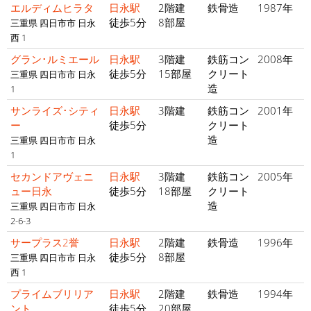
エルディムヒラタ
日永駅
2階建
鉄骨造
1987年
徒歩5分
8部屋
三重県 四日市市 日永
西 1
グラン･ルミエール
日永駅
3階建
鉄筋コン
2008年
徒歩5分
15部屋
クリート
三重県 四日市市 日永
造
1
サンライズ･シティ
日永駅
3階建
鉄筋コン
2001年
ー
徒歩5分
クリート
造
三重県 四日市市 日永
1
セカンドアヴェニ
日永駅
3階建
鉄筋コン
2005年
ュー日永
徒歩5分
18部屋
クリート
造
三重県 四日市市 日永
2-6-3
サープラス2誉
日永駅
2階建
鉄骨造
1996年
徒歩5分
8部屋
三重県 四日市市 日永
西 1
プライムブリリア
日永駅
2階建
鉄骨造
1994年
ント
徒歩5分
20部屋