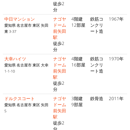
徒歩2
分
中日マンション
ナゴヤ
4階建
鉄筋コ
1967年
ドーム
12部屋
ンクリ
愛知県 名古屋市 東区 矢田
前矢田
ート造
東 3-37
駅
徒歩2
分
大幸ハイツ
ナゴヤ
4階建
鉄筋コ
1970年
ドーム
16部屋
ンクリ
愛知県 名古屋市 東区 大幸
前矢田
ート造
1-1-10
駅
徒歩2
分
ドルクスコート
ナゴヤ
3階建
鉄骨造
2011年
ドーム
9部屋
愛知県 名古屋市 東区 矢田
前矢田
5
駅
徒歩2
分