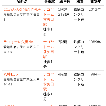
物件名
最寄駅
総戸数
構造
建築年
COZYAPARTMENTYADA
ナゴヤ
5階建
鉄筋コ
2013年
ドーム
21部屋
ンクリ
愛知県 名古屋市 東区 矢田
前矢田
ート造
5
駅
徒歩1
分
ラフォーレ矢田No.1
ナゴヤ
3階建
鉄筋コ
1989年
ドーム
ンクリ
愛知県 名古屋市 東区 矢田
前矢田
ート造
東 3-8
駅
徒歩1
分
八神ビル
ナゴヤ
4階建
鉄筋コ
1984年
ドーム
ンクリ
愛知県 名古屋市 東区 大幸
前矢田
ート造
1-1-12
駅
徒歩1
分