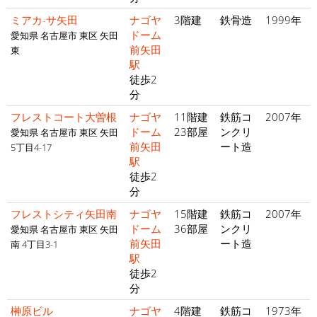
ミアカ-サ矢田
ナゴヤ
3階建
鉄骨造
1999年
ドーム
愛知県 名古屋市 東区 矢田
前矢田
東
駅
徒歩2
分
フレストコート大曽根
ナゴヤ
11階建
鉄筋コ
2007年
ドーム
23部屋
ンクリ
愛知県 名古屋市 東区 矢田
前矢田
ート造
5丁目4-17
駅
徒歩2
分
フレストシティ矢田南
ナゴヤ
15階建
鉄筋コ
2007年
ドーム
36部屋
ンクリ
愛知県 名古屋市 東区 矢田
前矢田
ート造
南 4丁目3-1
駅
徒歩2
分
榊原ビル
ナゴヤ
4階建
鉄筋コ
1973年