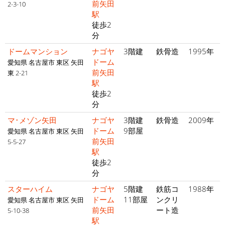
前矢田
2-3-10
駅
徒歩2
分
ドームマンション
ナゴヤ
3階建
鉄骨造
1995年
ドーム
愛知県 名古屋市 東区 矢田
前矢田
東 2-21
駅
徒歩2
分
マ･メゾン矢田
ナゴヤ
3階建
鉄骨造
2009年
ドーム
9部屋
愛知県 名古屋市 東区 矢田
前矢田
5-5-27
駅
徒歩2
分
スターハイム
ナゴヤ
5階建
鉄筋コ
1988年
ドーム
11部屋
ンクリ
愛知県 名古屋市 東区 矢田
前矢田
ート造
5-10-38
駅