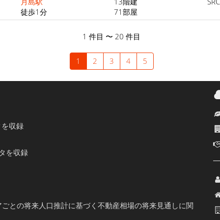
月島駅
13階建
SR
徒歩1分
71部屋
1 件目 〜 20 件目
1
2
3
4
5
タを収録
ータを収録
アごとの将来人口推計に基づく不動産相場の将来見通しに関