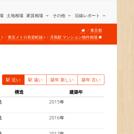
場
土地相場
家賃相場
その他
沿線レポート
東京都
ロ
東京メトロ有楽町線
月島駅 マンション物件相場
駅 近い
駅 遠い
築年 新しい
築年 古い
構造
建築年
造
2015年
造
2016年
造
2017年