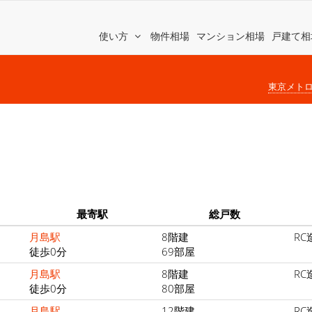
使い方
物件相場
マンション相場
戸建て相
東京メト
最寄駅
総戸数
月島駅
8階建
RC
徒歩0分
69部屋
月島駅
8階建
RC
徒歩0分
80部屋
月島駅
12階建
RC