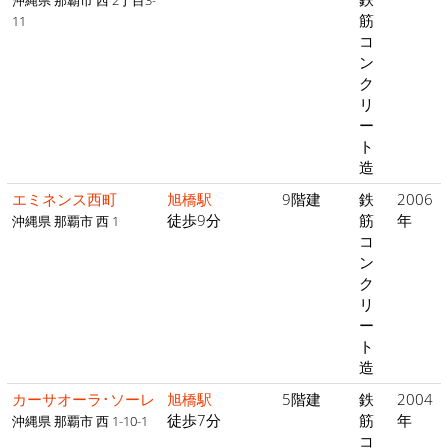
沖縄県 那覇市 西 2丁目3-
筋
11
コ
ン
ク
リ
ー
ト
造
エミネンス西町
旭橋駅
9階建
鉄
2006
徒歩9分
筋
年
沖縄県 那覇市 西 1
コ
ン
ク
リ
ー
ト
造
カーサオーラ･ソーレ
旭橋駅
5階建
鉄
2004
徒歩7分
筋
年
沖縄県 那覇市 西 1-10-1
コ