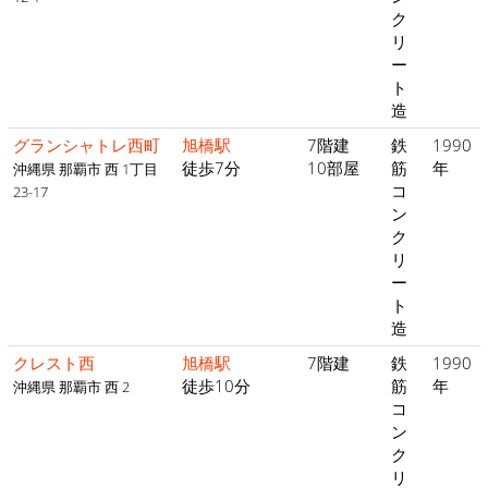
ク
リ
ー
ト
造
グランシャトレ西町
旭橋駅
7階建
鉄
1990
徒歩7分
10部屋
筋
年
沖縄県 那覇市 西 1丁目
コ
23-17
ン
ク
リ
ー
ト
造
クレスト西
旭橋駅
7階建
鉄
1990
徒歩10分
筋
年
沖縄県 那覇市 西 2
コ
ン
ク
リ