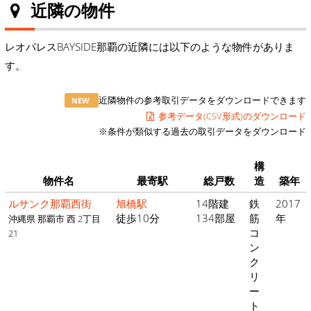
近隣の物件
レオパレスBAYSIDE那覇の近隣には以下のような物件がありま
す。
近隣物件の参考取引データをダウンロードできます
NEW
参考データ(CSV形式)のダウンロード
※条件が類似する過去の取引データをダウンロード
構
物件名
最寄駅
総戸数
造
築年
ルサンク那覇西街
旭橋駅
14階建
鉄
2017
徒歩10分
134部屋
筋
年
沖縄県 那覇市 西 2丁目
コ
21
ン
ク
リ
ー
ト