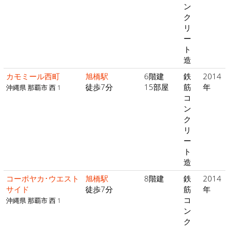
ン
ク
リ
ー
ト
造
カモミール西町
旭橋駅
6階建
鉄
2014
徒歩7分
15部屋
筋
年
沖縄県 那覇市 西 1
コ
ン
ク
リ
ー
ト
造
コーポヤカ･ウエスト
旭橋駅
8階建
鉄
2014
サイド
徒歩7分
筋
年
コ
沖縄県 那覇市 西 1
ン
ク