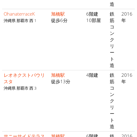
造
OhanaterraceK
旭橋駅
6階建
鉄
2016
徒歩6分
10部屋
筋
年
沖縄県 那覇市 西 1
コ
ン
ク
リ
ー
ト
造
レオネクストパウリ
旭橋駅
4階建
鉄
2016
スタ
徒歩13分
筋
年
コ
沖縄県 那覇市 西 3
ン
ク
リ
ー
ト
造
サニーサイドテラス
旭橋駅
6階建
鉄
2016