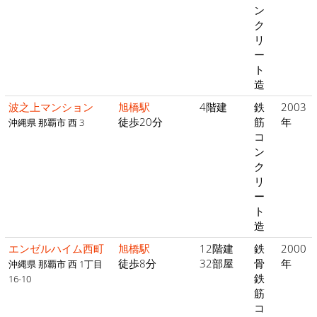
ン
ク
リ
ー
ト
造
波之上マンション
旭橋駅
4階建
鉄
2003
徒歩20分
筋
年
沖縄県 那覇市 西 3
コ
ン
ク
リ
ー
ト
造
エンゼルハイム西町
旭橋駅
12階建
鉄
2000
徒歩8分
32部屋
骨
年
沖縄県 那覇市 西 1丁目
鉄
16-10
筋
コ