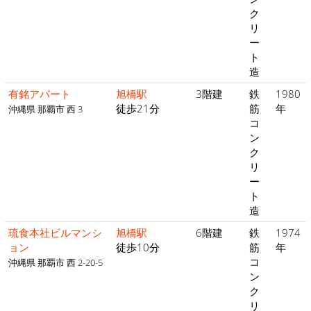
ク
リ
ー
ト
造
有銘アパート
旭橋駅
3階建
鉄
1980
徒歩21分
筋
年
沖縄県 那覇市 西 3
コ
ン
ク
リ
ー
ト
造
琉食本社ビルマンシ
旭橋駅
6階建
鉄
1974
ョン
徒歩10分
筋
年
コ
沖縄県 那覇市 西 2-20-5
ン
ク
リ