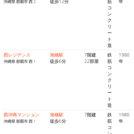
徒歩12分
筋
年
沖縄県 那覇市 西 2
コ
ン
ク
リ
ー
ト
造
西レジデンス
旭橋駅
7階建
鉄
1980
徒歩6分
22部屋
筋
年
沖縄県 那覇市 西 1
コ
ン
ク
リ
ー
ト
造
西沖商マンション
旭橋駅
7階建
鉄
1980
徒歩6分
筋
年
沖縄県 那覇市 西 1
コ
ン