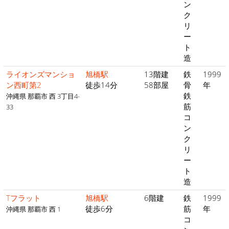
ン
ク
リ
ー
ト
造
ライオンズマンショ
旭橋駅
13階建
鉄
1999
ン西町第2
徒歩14分
58部屋
骨
年
鉄
沖縄県 那覇市 西 3丁目4-
筋
33
コ
ン
ク
リ
ー
ト
造
Tフラット
旭橋駅
6階建
鉄
1999
徒歩6分
筋
年
沖縄県 那覇市 西 1
コ