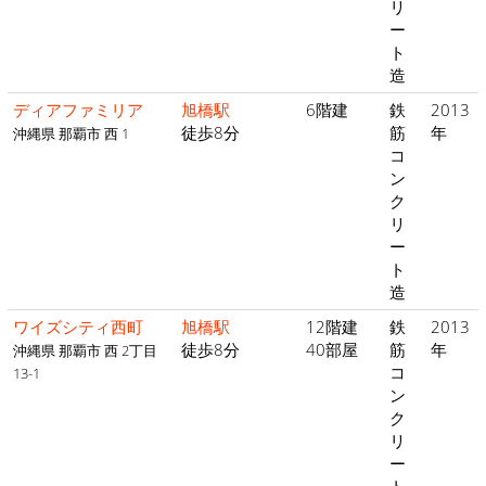
リ
ー
ト
造
ディアファミリア
旭橋駅
6階建
鉄
2013
徒歩8分
筋
年
沖縄県 那覇市 西 1
コ
ン
ク
リ
ー
ト
造
ワイズシティ西町
旭橋駅
12階建
鉄
2013
徒歩8分
40部屋
筋
年
沖縄県 那覇市 西 2丁目
コ
13-1
ン
ク
リ
ー