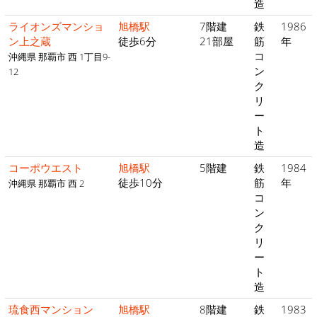
造
ライオンズマンショ
旭橋駅
7階建
鉄
1986
ン上之蔵
徒歩6分
21部屋
筋
年
コ
沖縄県 那覇市 西 1丁目9-
ン
12
ク
リ
ー
ト
造
コーポウエスト
旭橋駅
5階建
鉄
1984
徒歩10分
筋
年
沖縄県 那覇市 西 2
コ
ン
ク
リ
ー
ト
造
琉食西マンション
旭橋駅
8階建
鉄
1983