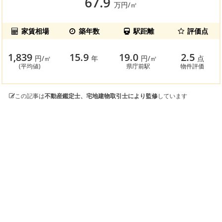
67.9
万円/㎡
家賃相場
築年数
駅距離
評価点
1,839
15.9
19.0
2.5
円/㎡
年
円/㎡
点
(平均値)
県庁前駅
物件評価
この記事は
不動産鑑定士、宅地建物取引士により監修
しています