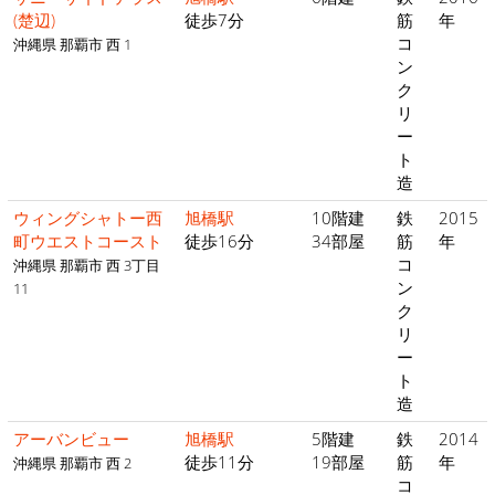
(楚辺)
徒歩7分
筋
年
コ
沖縄県 那覇市 西 1
ン
ク
リ
ー
ト
造
ウィングシャトー西
旭橋駅
10階建
鉄
2015
町ウエストコースト
徒歩16分
34部屋
筋
年
コ
沖縄県 那覇市 西 3丁目
ン
11
ク
リ
ー
ト
造
アーバンビュー
旭橋駅
5階建
鉄
2014
徒歩11分
19部屋
筋
年
沖縄県 那覇市 西 2
コ