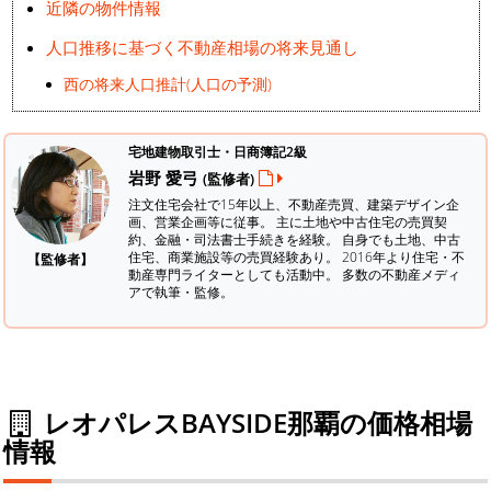
近隣の物件情報
人口推移に基づく不動産相場の将来見通し
西の将来人口推計(人口の予測)
宅地建物取引士・日商簿記2級
岩野 愛弓
(監修者)
注文住宅会社で15年以上、不動産売買、建築デザイン企
画、営業企画等に従事。 主に土地や中古住宅の売買契
約、金融・司法書士手続きを経験。
自身でも土地、中古
住宅、商業施設等の売買経験あり。 2016年より住宅・不
【監修者】
動産専門ライターとしても活動中。 多数の不動産メディ
アで執筆・監修。
レオパレスBAYSIDE那覇の価格相場
情報