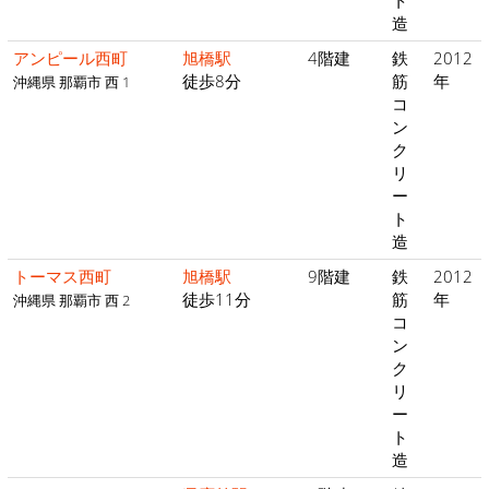
ト
造
アンピール西町
旭橋駅
4階建
鉄
2012
徒歩8分
筋
年
沖縄県 那覇市 西 1
コ
ン
ク
リ
ー
ト
造
トーマス西町
旭橋駅
9階建
鉄
2012
徒歩11分
筋
年
沖縄県 那覇市 西 2
コ
ン
ク
リ
ー
ト
造