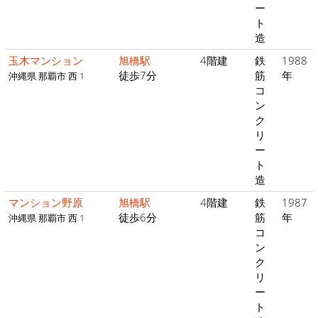
ー
ト
造
玉木マンション
旭橋駅
4階建
鉄
1988
徒歩7分
筋
年
沖縄県 那覇市 西 1
コ
ン
ク
リ
ー
ト
造
マンション野原
旭橋駅
4階建
鉄
1987
徒歩6分
筋
年
沖縄県 那覇市 西 1
コ
ン
ク
リ
ー
ト