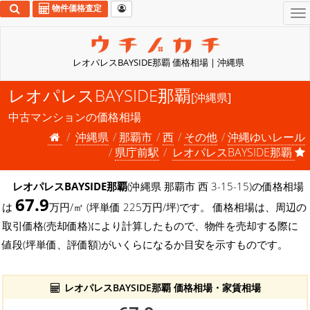
物件価格査定
To
na
レオパレスBAYSIDE那覇 価格相場 | 沖縄県
レオパレスBAYSIDE那覇
[沖縄県]
中古マンションの価格相場
沖縄県
那覇市
西
その他
沖縄ゆいレール
県庁前駅
レオパレスBAYSIDE那覇
レオパレスBAYSIDE那覇
(沖縄県 那覇市 西 3-15-15)の価格相場
67.9
は
万円/㎡ (坪単価 225万円/坪)です。 価格相場は、周辺の
取引価格(売却価格)により計算したもので、物件を売却する際に
値段(坪単価、評価額)がいくらになるか目安を示すものです。
レオパレスBAYSIDE那覇 価格相場・家賃相場