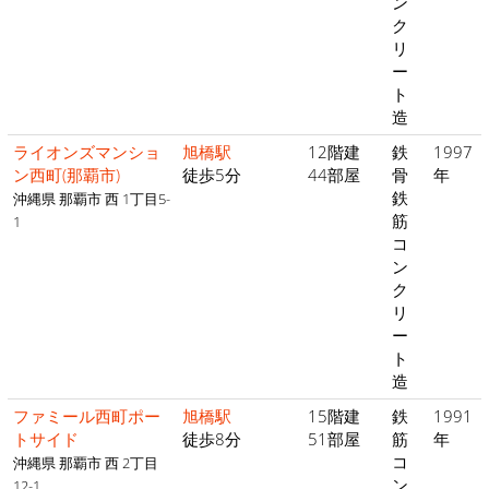
ン
ク
リ
ー
ト
造
ライオンズマンショ
旭橋駅
12階建
鉄
1997
ン西町(那覇市)
徒歩5分
44部屋
骨
年
鉄
沖縄県 那覇市 西 1丁目5-
筋
1
コ
ン
ク
リ
ー
ト
造
ファミール西町ポー
旭橋駅
15階建
鉄
1991
トサイド
徒歩8分
51部屋
筋
年
コ
沖縄県 那覇市 西 2丁目
ン
12-1