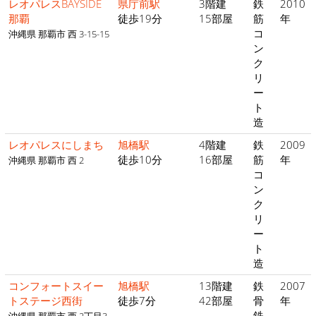
レオパレスBAYSIDE
県庁前駅
3階建
鉄
2010
那覇
徒歩19分
15部屋
筋
年
コ
沖縄県 那覇市 西 3-15-15
ン
ク
リ
ー
ト
造
レオパレスにしまち
旭橋駅
4階建
鉄
2009
徒歩10分
16部屋
筋
年
沖縄県 那覇市 西 2
コ
ン
ク
リ
ー
ト
造
コンフォートスイー
旭橋駅
13階建
鉄
2007
トステージ西街
徒歩7分
42部屋
骨
年
鉄