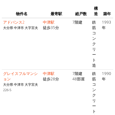
構
物件名
最寄駅
総戸数
造
築年
アドバンス2
中津駅
7階建
鉄
1993
徒歩35分
筋
年
大分県 中津市 大字宮夫
コ
ン
ク
リ
ー
ト
造
グレイスフルマンシ
中津駅
7階建
鉄
1990
ョン
徒歩28分
48部屋
筋
年
コ
大分県 中津市 大字宮夫
ン
226-5
ク
リ
ー
ト