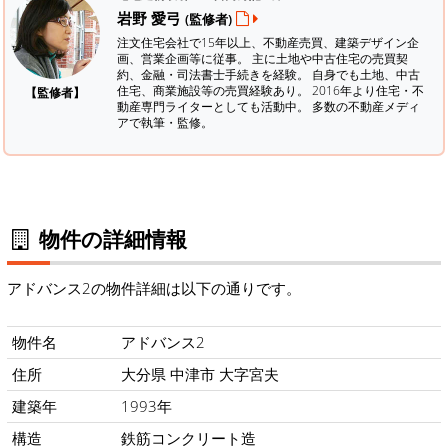
岩野 愛弓
(監修者)
注文住宅会社で15年以上、不動産売買、建築デザイン企
画、営業企画等に従事。 主に土地や中古住宅の売買契
約、金融・司法書士手続きを経験。
自身でも土地、中古
住宅、商業施設等の売買経験あり。 2016年より住宅・不
【監修者】
動産専門ライターとしても活動中。 多数の不動産メディ
アで執筆・監修。
物件の詳細情報
アドバンス2の物件詳細は以下の通りです。
物件名
アドバンス2
住所
大分県 中津市 大字宮夫
建築年
1993年
構造
鉄筋コンクリート造