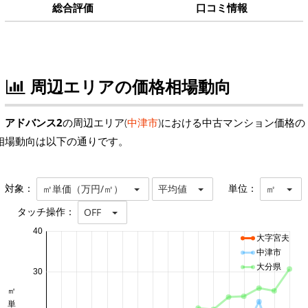
総合評価
口コミ情報
周辺エリアの価格相場動向
アドバンス2
の周辺エリア(
中津市
)における中古マンション価格の
相場動向は以下の通りです。
対象：
単位：
㎡単価（万円/㎡）
平均値
㎡
タッチ操作：
OFF
40
大字宮夫
中津市
大分県
30