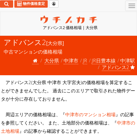
物件価格査定
To
na
アドバンス2 価格相場 | 大分県
アドバンス2
[大分県]
中古マンションの価格相場
大分県
中津市
JR
JR日豊本線
中津駅
アドバンス2
アドバンス2(大分県 中津市 大字宮夫)の価格相場を算定するこ
とができませんでした。 過去にこのエリアで取引された物件デー
タが十分に存在しておりません。
周辺エリアの価格相場は、『
中津市のマンション相場
』の記事
を参照してください。 また、土地部分の価格相場は、『
中津市の
土地相場
』の記事から確認することができます。