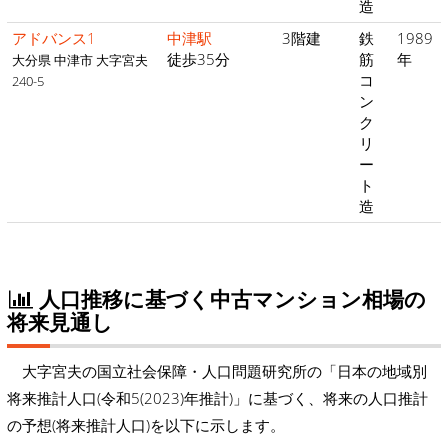
造
アドバンス1
中津駅
3階建
鉄
1989
徒歩35分
筋
年
大分県 中津市 大字宮夫
コ
240-5
ン
ク
リ
ー
ト
造
人口推移に基づく中古マンション相場の
将来見通し
大字宮夫の国立社会保障・人口問題研究所の「日本の地域別
将来推計人口(令和5(2023)年推計)」に基づく、将来の人口推計
の予想(将来推計人口)を以下に示します。