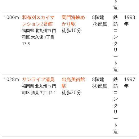
ト
造
1006m
和布刈スカイマ
関門海峡め
8階建
鉄
1993
ンション2番館
かり駅
78部屋
筋
年
徒歩10分
コ
福岡県 北九州市 門
ン
司区 大久保 1丁目
ク
13-8
リ
ー
ト
造
1028m
サンライフ清見
出光美術館
8階建
鉄
1997
駅
80部屋
筋
年
福岡県 北九州市 門
徒歩20分
コ
司区 清見 3丁目2-1
ン
ク
リ
ー
ト
造