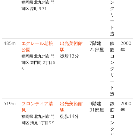
ン
福岡県 北九州市 門
ク
司区 港町 3-31
リ
ー
ト
造
485m
エクレール老松
出光美術館
7階建
鉄
2000
公園
駅
22部屋
筋
年
徒歩13分
コ
福岡県 北九州市 門
ン
司区 東門司 2丁目6-
ク
6
リ
ー
ト
造
519m
フロンティア清
出光美術館
9階建
鉄
2000
見
駅
31部屋
筋
年
徒歩14分
コ
福岡県 北九州市 門
ン
司区 清見 1丁目5-5
ク