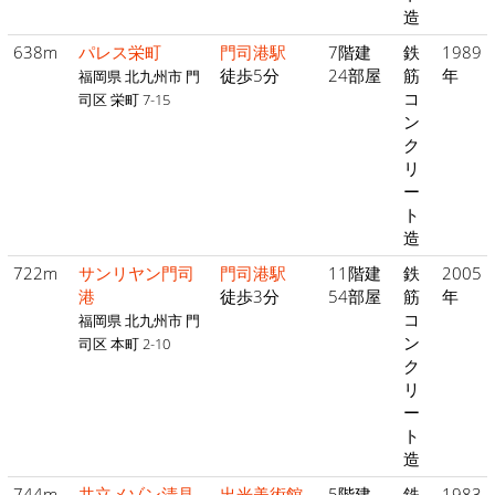
造
638m
パレス栄町
門司港駅
7階建
鉄
1989
徒歩5分
24部屋
筋
年
福岡県 北九州市 門
コ
司区 栄町 7-15
ン
ク
リ
ー
ト
造
722m
サンリヤン門司
門司港駅
11階建
鉄
2005
港
徒歩3分
54部屋
筋
年
コ
福岡県 北九州市 門
ン
司区 本町 2-10
ク
リ
ー
ト
造
744m
共立メゾン清見
出光美術館
5階建
鉄
1983