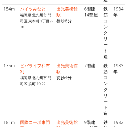
154m
ハイツみなと
出光美術館
6階建
鉄
1984
駅
14部屋
筋
年
福岡県 北九州市 門
徒歩6分
コ
司区 東本町 1丁目7-
ン
28
ク
リ
ー
ト
造
175m
ビバライフ和布
出光美術館
7階建
鉄
1983
刈
駅
筋
年
徒歩4分
コ
福岡県 北九州市 門
ン
司区 浜町 10-22
ク
リ
ー
ト
造
181m
国際コーポ東門
出光美術館
9階建
鉄
1982