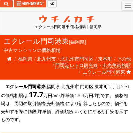
物件価格査定
To
na
エクレール門司港東 価格相場 | 福岡県
エクレール門司港東
[福岡県]
中古マンションの価格相場
福岡県
北九州市
北九州市門司区
東本町
その他
門司港レトロ観光線
出光美術館駅
エクレール門司港東
エクレール門司港東
(福岡県 北九州市 門司区 東本町 2丁目5-3)
17.7
の価格相場は
万円/㎡ (坪単価 58.4万円/坪)です。 価格相
場は、周辺の取引価格(売却価格)により計算したもので、物件を
売却する際に値段(坪単価、評価額)がいくらになるか目安を示す
ものです。