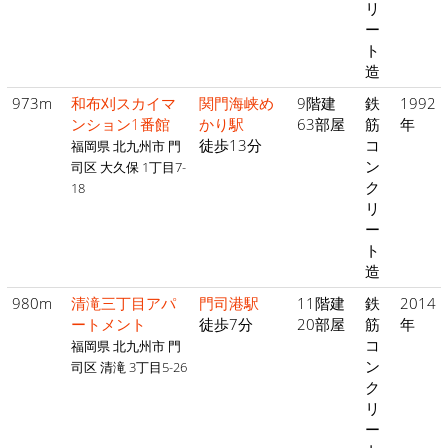
リ
ー
ト
造
973m
和布刈スカイマ
関門海峡め
9階建
鉄
1992
ンション1番館
かり駅
63部屋
筋
年
徒歩13分
コ
福岡県 北九州市 門
ン
司区 大久保 1丁目7-
ク
18
リ
ー
ト
造
980m
清滝三丁目アパ
門司港駅
11階建
鉄
2014
ートメント
徒歩7分
20部屋
筋
年
コ
福岡県 北九州市 門
ン
司区 清滝 3丁目5-26
ク
リ
ー