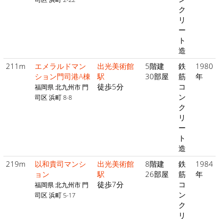
ク
リ
ー
ト
造
211m
エメラルドマン
出光美術館
5階建
鉄
1980
ション門司港A棟
駅
30部屋
筋
年
徒歩5分
コ
福岡県 北九州市 門
ン
司区 浜町 8-8
ク
リ
ー
ト
造
219m
以和貴司マンシ
出光美術館
8階建
鉄
1984
ョン
駅
26部屋
筋
年
徒歩7分
コ
福岡県 北九州市 門
ン
司区 浜町 5-17
ク
リ