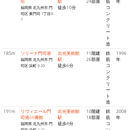
司
駅
24部屋
筋
年
徒歩10分
コ
福岡県 北九州市 門
ン
司区 東門司 1丁目9-
ク
7
リ
ー
ト
造
185m
ソリーナ門司港
出光美術館
11階建
鉄
1996
駅
26部屋
筋
年
福岡県 北九州市 門
徒歩6分
コ
司区 浜町 9-20
ン
ク
リ
ー
ト
造
191m
リヴィエール門
出光美術館
10階建
鉄
2008
司港68番館
駅
18部屋
筋
年
徒歩4分
コ
福岡県 北九州市 門
ン
司区 浜町 2-22