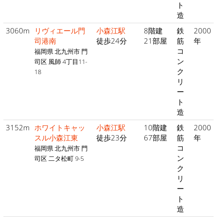
ト
造
3060m
リヴィエール門
小森江駅
8階建
鉄
2000
司港南
徒歩24分
21部屋
筋
年
コ
福岡県 北九州市 門
ン
司区 風師 4丁目11-
ク
18
リ
ー
ト
造
3152m
ホワイトキャッ
小森江駅
10階建
鉄
2000
スル小森江東
徒歩23分
67部屋
筋
年
コ
福岡県 北九州市 門
ン
司区 二タ松町 9-5
ク
リ
ー
ト
造