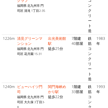
クラブ
コ
ン
福岡県 北九州市 門
ク
司区 清滝 1丁目2-35
リ
ー
ト
造
1226m
清見グリーンマ
出光美術館
7階建
鉄
1983
ンション
駅
40部屋
筋
年
徒歩25分
コ
福岡県 北九州市 門
ン
司区 花月園 15-31
ク
リ
ー
ト
造
1240m
ビューハイツ門
関門海峡め
1階建
鉄
1993
司
かり駅
33部屋
筋
年
徒歩22分
コ
福岡県 北九州市 門
ン
司区 大久保 3丁目3-
ク
8