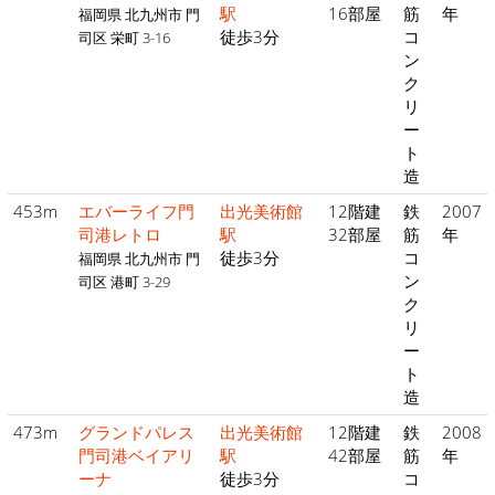
駅
16部屋
筋
年
福岡県 北九州市 門
徒歩3分
コ
司区 栄町 3-16
ン
ク
リ
ー
ト
造
453m
エバーライフ門
出光美術館
12階建
鉄
2007
司港レトロ
駅
32部屋
筋
年
徒歩3分
コ
福岡県 北九州市 門
ン
司区 港町 3-29
ク
リ
ー
ト
造
473m
グランドパレス
出光美術館
12階建
鉄
2008
門司港ベイアリ
駅
42部屋
筋
年
ーナ
徒歩3分
コ