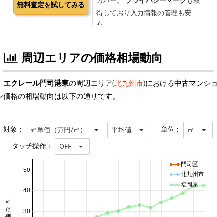
周辺エリアの価格相場動向
エクレール門司港東
の周辺エリア(
北九州市
)における中古マンシ
ン価格の相場動向は以下の通りです。
対象：
単位：
㎡単価（万円/㎡）
平均値
㎡
タッチ操作：
OFF
門司区
50
北九州市
福岡県
40
30