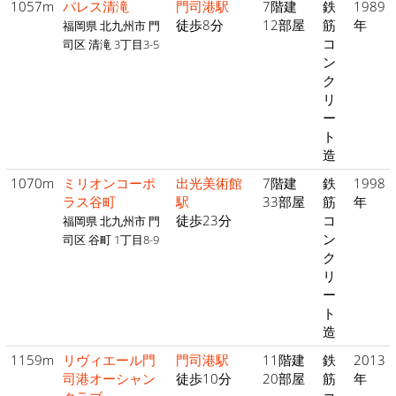
1057m
パレス清滝
門司港駅
7階建
鉄
1989
徒歩8分
12部屋
筋
年
福岡県 北九州市 門
コ
司区 清滝 3丁目3-5
ン
ク
リ
ー
ト
造
1070m
ミリオンコーポ
出光美術館
7階建
鉄
1998
ラス谷町
駅
33部屋
筋
年
徒歩23分
コ
福岡県 北九州市 門
ン
司区 谷町 1丁目8-9
ク
リ
ー
ト
造
1159m
リヴィエール門
門司港駅
11階建
鉄
2013
司港オーシャン
徒歩10分
20部屋
筋
年