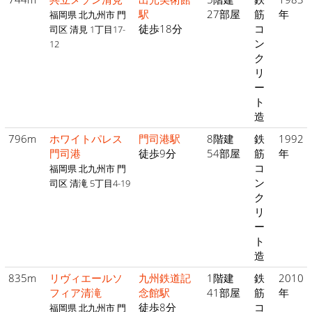
駅
27部屋
筋
年
福岡県 北九州市 門
徒歩18分
コ
司区 清見 1丁目17-
ン
12
ク
リ
ー
ト
造
796m
ホワイトパレス
門司港駅
8階建
鉄
1992
門司港
徒歩9分
54部屋
筋
年
コ
福岡県 北九州市 門
ン
司区 清滝 5丁目4-19
ク
リ
ー
ト
造
835m
リヴィエールソ
九州鉄道記
1階建
鉄
2010
フィア清滝
念館駅
41部屋
筋
年
徒歩8分
コ
福岡県 北九州市 門