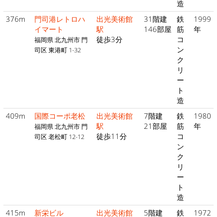
造
376m
門司港レトロハ
出光美術館
31階建
鉄
1999
イマート
駅
146部屋
筋
年
徒歩3分
コ
福岡県 北九州市 門
ン
司区 東港町 1-32
ク
リ
ー
ト
造
409m
国際コーポ老松
出光美術館
7階建
鉄
1980
駅
21部屋
筋
年
福岡県 北九州市 門
徒歩11分
コ
司区 老松町 12-12
ン
ク
リ
ー
ト
造
415m
新栄ビル
出光美術館
5階建
鉄
1972