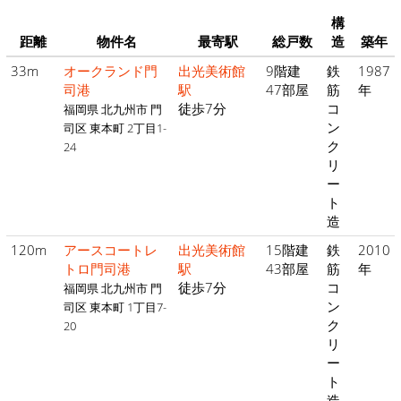
構
距離
物件名
最寄駅
総戸数
造
築年
33m
オークランド門
出光美術館
9階建
鉄
1987
司港
駅
47部屋
筋
年
徒歩7分
コ
福岡県 北九州市 門
ン
司区 東本町 2丁目1-
ク
24
リ
ー
ト
造
120m
アースコートレ
出光美術館
15階建
鉄
2010
トロ門司港
駅
43部屋
筋
年
徒歩7分
コ
福岡県 北九州市 門
ン
司区 東本町 1丁目7-
ク
20
リ
ー
ト
造