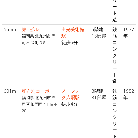
リ
ー
ト
造
556m
第1ビル
出光美術館
5階建
鉄
1977
駅
18部屋
筋
年
福岡県 北九州市 門
徒歩6分
コ
司区 栄町 9-8
ン
ク
リ
ー
ト
造
601m
和布刈コーポ
ノーフォー
8階建
鉄
1982
ク広場駅
31部屋
筋
年
福岡県 北九州市 門
徒歩4分
コ
司区 旧門司 1丁目4-
ン
20
ク
リ
ー
ト