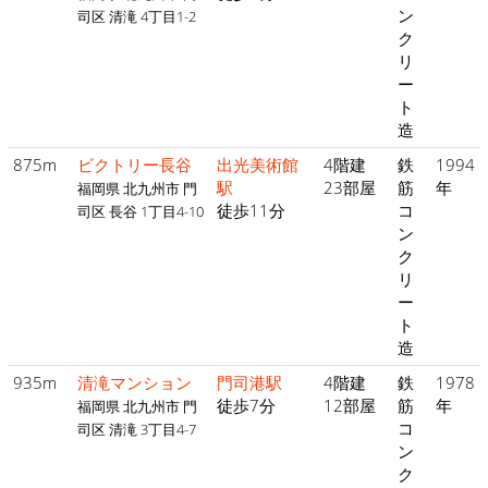
ン
司区 清滝 4丁目1-2
ク
リ
ー
ト
造
875m
ビクトリー長谷
出光美術館
4階建
鉄
1994
駅
23部屋
筋
年
福岡県 北九州市 門
徒歩11分
コ
司区 長谷 1丁目4-10
ン
ク
リ
ー
ト
造
935m
清滝マンション
門司港駅
4階建
鉄
1978
徒歩7分
12部屋
筋
年
福岡県 北九州市 門
コ
司区 清滝 3丁目4-7
ン
ク