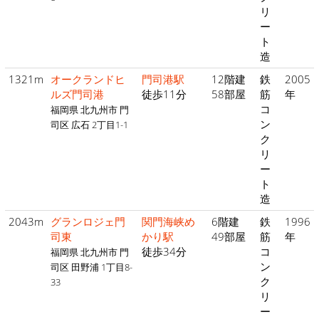
リ
ー
ト
造
1321m
オークランドヒ
門司港駅
12階建
鉄
2005
ルズ門司港
徒歩11分
58部屋
筋
年
コ
福岡県 北九州市 門
ン
司区 広石 2丁目1-1
ク
リ
ー
ト
造
2043m
グランロジェ門
関門海峡め
6階建
鉄
1996
司東
かり駅
49部屋
筋
年
徒歩34分
コ
福岡県 北九州市 門
ン
司区 田野浦 1丁目8-
ク
33
リ
ー