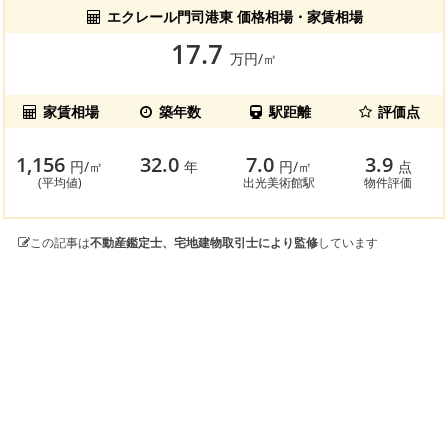
エクレール門司港東 価格相場・家賃相場
17.7
万円/㎡
家賃相場
築年数
駅距離
評価点
1,156
32.0
7.0
3.9
円/㎡
年
円/㎡
点
(平均値)
出光美術館駅
物件評価
この記事は
不動産鑑定士、宅地建物取引士により監修
しています