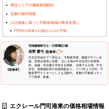
周辺エリアの価格相場動向
近隣の物件情報
人口推移に基づく不動産相場の将来見通し
門司区の将来人口推計(人口の予測)
宅地建物取引士・日商簿記2級
岩野 愛弓
(監修者)
注文住宅会社で15年以上、不動産売買、建築デザイン企
画、営業企画等に従事。 主に土地や中古住宅の売買契
約、金融・司法書士手続きを経験。
自身でも土地、中古
住宅、商業施設等の売買経験あり。 2016年より住宅・不
【監修者】
動産専門ライターとしても活動中。 多数の不動産メディ
アで執筆・監修。
エクレール門司港東の価格相場情報