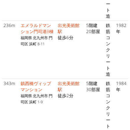
ー
ト
造
236m
エメラルドマン
出光美術館
5階建
鉄
1982
ション門司港B棟
駅
20部屋
筋
年
徒歩6分
コ
福岡県 北九州市 門
ン
司区 浜町 8-11
ク
リ
ー
ト
造
343m
鎮西橋ヴィップ
出光美術館
5階建
鉄
1984
マンション
駅
30部屋
筋
年
徒歩2分
コ
福岡県 北九州市 門
ン
司区 浜町 1-9
ク
リ
ー
ト