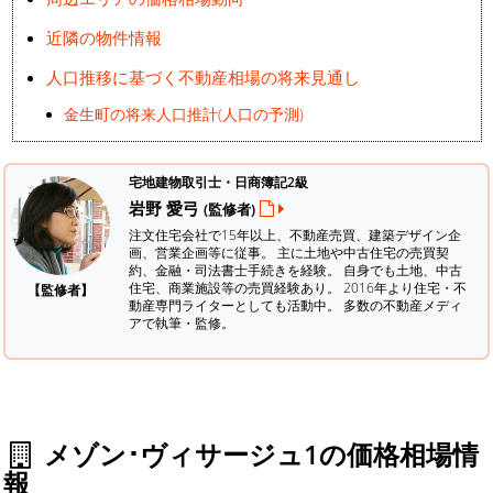
近隣の物件情報
人口推移に基づく不動産相場の将来見通し
金生町の将来人口推計(人口の予測)
宅地建物取引士・日商簿記2級
岩野 愛弓
(監修者)
注文住宅会社で15年以上、不動産売買、建築デザイン企
画、営業企画等に従事。 主に土地や中古住宅の売買契
約、金融・司法書士手続きを経験。
自身でも土地、中古
住宅、商業施設等の売買経験あり。 2016年より住宅・不
【監修者】
動産専門ライターとしても活動中。 多数の不動産メディ
アで執筆・監修。
メゾン･ヴィサージュ1の価格相場情
報