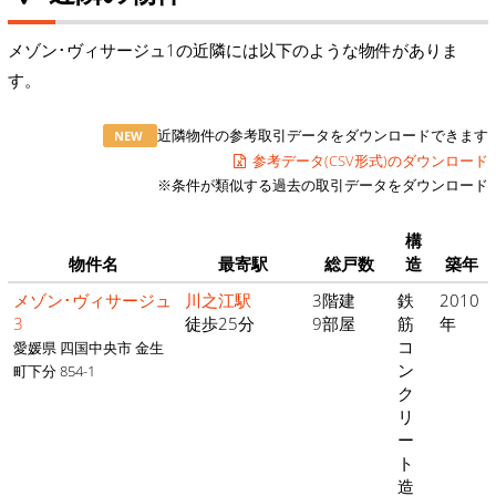
メゾン･ヴィサージュ1の近隣には以下のような物件がありま
す。
近隣物件の参考取引データをダウンロードできます
NEW
参考データ(CSV形式)のダウンロード
※条件が類似する過去の取引データをダウンロード
構
物件名
最寄駅
総戸数
造
築年
メゾン･ヴィサージュ
川之江駅
3階建
鉄
2010
3
徒歩25分
9部屋
筋
年
コ
愛媛県 四国中央市 金生
ン
町下分 854-1
ク
リ
ー
ト
造