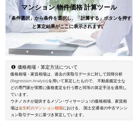
マンション 物件価格 計算ツール
「条件選択」から条件を選択し、「計算する」ボタンを押す
と算定結果がここに表示されます。
価格相場・算定方法について
価格相場・家賃相場は、過去の実取引データに対して回帰分析
(Regression Analysis)を用いて算定したもので、 不動産鑑定士な
どの専門家が実際に価格査定を行う際と同等の算定手法を適用し
ています。
ウチノカチが提供するメゾン･ヴィサージュ1の価格相場、家賃相
場は
金生町のマンション相場
における、 国土交通省の中古マンシ
ョン取引データに基づき算定しています。