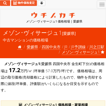
物件価格査定
To
na
メゾン･ヴィサージュ1 価格相場 | 愛媛県
メゾン･ヴィサージュ1
[愛媛県]
中古マンションの価格相場
愛媛県
四国中央市
JR
JR予讃線
川之江駅
メゾン･ヴィサージュ1
メゾン･ヴィサージュ1
(愛媛県 四国中央市 金生町下分)の価格相
17.2
場は
万円/㎡ (坪単価 57.0万円/坪)です。 価格相場は、周
辺の取引価格(売却価格)により計算したもので、物件を売却する
際に値段(坪単価、評価額)がいくらになるか目安を示すもので
す。
メゾン･ヴィサージュ1 価格相場・家賃相場