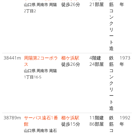
徒歩26分
21部屋
筋
年
山口県 周南市 周陽
コ
2丁目2
ン
ク
リ
ー
ト
造
38441m
周陽第2コーポラ
櫛ケ浜駅
4階建
鉄
1973
ス
徒歩26分
24部屋
筋
年
コ
山口県 周南市 周陽
ン
1丁目16-5
ク
リ
ー
ト
造
38789m
サーパス遠石1番
櫛ケ浜駅
11階建
鉄
1992
館
徒歩15分
86部屋
筋
年
コ
山口県 周南市 遠石