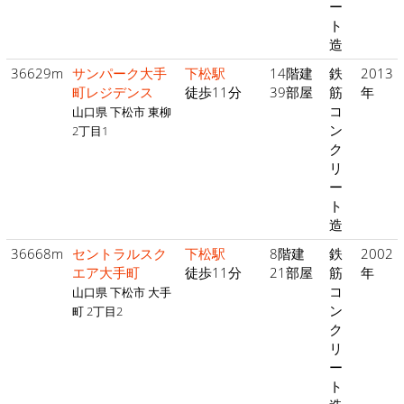
ー
ト
造
36629m
サンパーク大手
下松駅
14階建
鉄
2013
町レジデンス
徒歩11分
39部屋
筋
年
コ
山口県 下松市 東柳
ン
2丁目1
ク
リ
ー
ト
造
36668m
セントラルスク
下松駅
8階建
鉄
2002
エア大手町
徒歩11分
21部屋
筋
年
コ
山口県 下松市 大手
ン
町 2丁目2
ク
リ
ー
ト