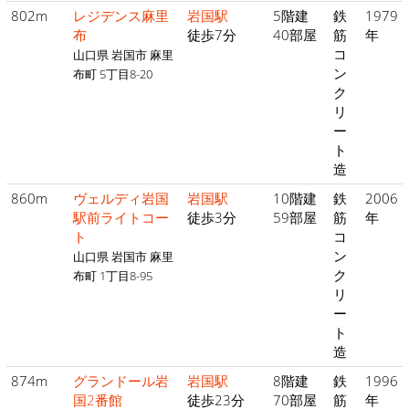
802m
レジデンス麻里
岩国駅
5階建
鉄
1979
布
徒歩7分
40部屋
筋
年
コ
山口県 岩国市 麻里
ン
布町 5丁目8-20
ク
リ
ー
ト
造
860m
ヴェルディ岩国
岩国駅
10階建
鉄
2006
駅前ライトコー
徒歩3分
59部屋
筋
年
ト
コ
ン
山口県 岩国市 麻里
ク
布町 1丁目8-95
リ
ー
ト
造
874m
グランドール岩
岩国駅
8階建
鉄
1996
国2番館
徒歩23分
70部屋
筋
年