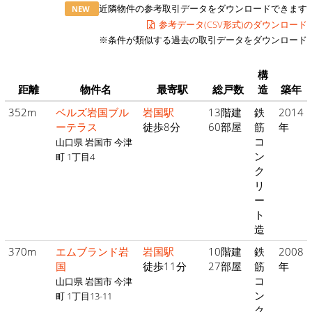
近隣物件の参考取引データをダウンロードできます
NEW
参考データ(CSV形式)のダウンロード
※条件が類似する過去の取引データをダウンロード
構
距離
物件名
最寄駅
総戸数
造
築年
352m
ベルズ岩国ブル
岩国駅
13階建
鉄
2014
ーテラス
徒歩8分
60部屋
筋
年
コ
山口県 岩国市 今津
ン
町 1丁目4
ク
リ
ー
ト
造
370m
エムブランド岩
岩国駅
10階建
鉄
2008
国
徒歩11分
27部屋
筋
年
コ
山口県 岩国市 今津
ン
町 1丁目13-11
ク