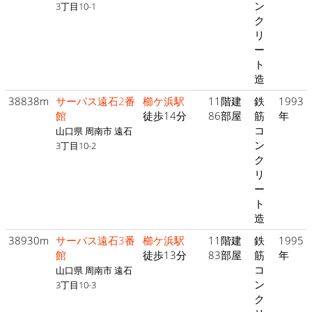
ン
3丁目10-1
ク
リ
ー
ト
造
38838m
サーパス遠石2番
櫛ケ浜駅
11階建
鉄
1993
館
徒歩14分
86部屋
筋
年
コ
山口県 周南市 遠石
ン
3丁目10-2
ク
リ
ー
ト
造
38930m
サーパス遠石3番
櫛ケ浜駅
11階建
鉄
1995
館
徒歩13分
83部屋
筋
年
コ
山口県 周南市 遠石
ン
3丁目10-3
ク