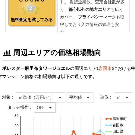
周辺エリアの価格相場動向
ポレスター麻里布タワージュエル
の周辺エリア(
岩国市
)における
古マンション価格の相場動向は以下の通りです。
対象：
単位：
㎡単価（万円/㎡）
平均値
㎡
タッチ操作：
OFF
35
麻里布町
岩国市
30
山口県