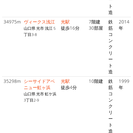
ト
造
34975m
ヴィークス浅江
光駅
7階建
鉄
2014
徒歩16分
30部屋
筋
年
山口県 光市 浅江 5
コ
丁目3-8
ン
ク
リ
ー
ト
造
35298m
シーサイドアベ
光駅
10階建
鉄
1999
ニュー虹ヶ浜
徒歩4分
筋
年
コ
山口県 光市 虹ケ浜
ン
3丁目2-9
ク
リ
ー
ト
造