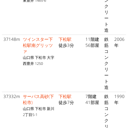
ン
東豊井 1465-6
ク
リ
ー
ト
造
37148m
ツインスター下
下松駅
11階建
鉄
2006
松駅南グリッツ
徒歩3分
56部屋
筋
年
ァ
コ
ン
山口県 下松市 大字
ク
西豊井 1250
リ
ー
ト
造
37332m
サーパス高砂(下
下松駅
7階建
鉄
1990
松市)
徒歩7分
41部屋
筋
年
コ
山口県 下松市 新川
ン
2丁目5-1
ク
リ