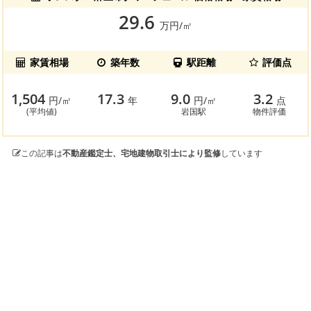
29.6
万円/㎡
家賃相場
築年数
駅距離
評価点
1,504
17.3
9.0
3.2
円/㎡
年
円/㎡
点
(平均値)
岩国駅
物件評価
この記事は
不動産鑑定士、宅地建物取引士により監修
しています