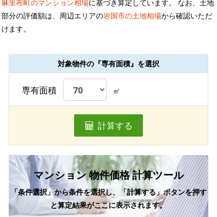
麻里布町のマンション相場
に基づき算定しています。 なお、土地
部分の評価額は、周辺エリアの
岩国市の土地相場
から確認いただ
けます。
対象物件の『専有面積』を選択
専有面積
㎡
計算する
マンション 物件価格 計算ツール
「条件選択」から条件を選択し、「計算する」ボタンを押す
と算定結果がここに表示されます。