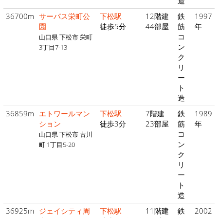
造
36700m
サーパス栄町公
下松駅
12階建
鉄
1997
園
徒歩5分
44部屋
筋
年
コ
山口県 下松市 栄町
ン
3丁目7-13
ク
リ
ー
ト
造
36859m
エトワールマン
下松駅
7階建
鉄
1989
ション
徒歩3分
23部屋
筋
年
コ
山口県 下松市 古川
ン
町 1丁目5-20
ク
リ
ー
ト
造
36925m
ジェイシティ周
下松駅
11階建
鉄
2002