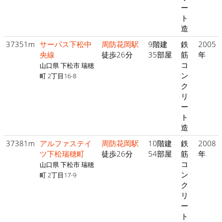
ー
ト
造
37351m
サーパス下松中
周防花岡駅
9階建
鉄
2005
央線
徒歩26分
35部屋
筋
年
コ
山口県 下松市 瑞穂
ン
町 2丁目16-8
ク
リ
ー
ト
造
37381m
アルファステイ
周防花岡駅
10階建
鉄
2008
ツ下松瑞穂町
徒歩26分
54部屋
筋
年
コ
山口県 下松市 瑞穂
ン
町 2丁目17-9
ク
リ
ー
ト