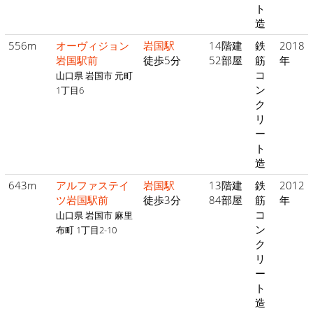
ト
造
556m
オーヴィジョン
岩国駅
14階建
鉄
2018
岩国駅前
徒歩5分
52部屋
筋
年
コ
山口県 岩国市 元町
ン
1丁目6
ク
リ
ー
ト
造
643m
アルファステイ
岩国駅
13階建
鉄
2012
ツ岩国駅前
徒歩3分
84部屋
筋
年
コ
山口県 岩国市 麻里
ン
布町 1丁目2-10
ク
リ
ー
ト
造