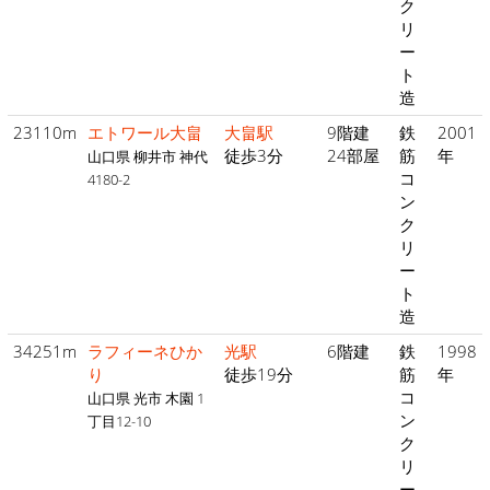
ク
リ
ー
ト
造
23110m
エトワール大畠
大畠駅
9階建
鉄
2001
徒歩3分
24部屋
筋
年
山口県 柳井市 神代
コ
4180-2
ン
ク
リ
ー
ト
造
34251m
ラフィーネひか
光駅
6階建
鉄
1998
り
徒歩19分
筋
年
コ
山口県 光市 木園 1
ン
丁目12-10
ク
リ
ー