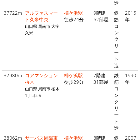
造
37722m
アルファスマー
櫛ケ浜駅
9階建
鉄
2015
ト久米中央
徒歩24分
62部屋
筋
年
コ
山口県 周南市 大字
ン
久米
ク
リ
ー
ト
造
37980m
コアマンション
櫛ケ浜駅
7階建
鉄
1990
桜木
徒歩29分
31部屋
筋
年
コ
山口県 周南市 桜木
ン
1丁目2-5
ク
リ
ー
ト
造
38062m
サーパス周陽東
櫛ケ浜駅
8階建
鉄
2007