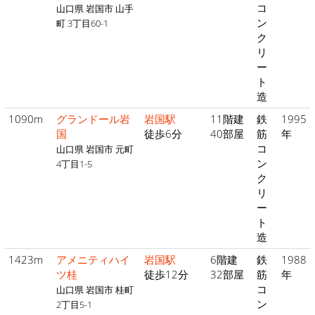
コ
山口県 岩国市 山手
ン
町 3丁目60-1
ク
リ
ー
ト
造
1090m
グランドール岩
岩国駅
11階建
鉄
1995
国
徒歩6分
40部屋
筋
年
コ
山口県 岩国市 元町
ン
4丁目1-5
ク
リ
ー
ト
造
1423m
アメニティハイ
岩国駅
6階建
鉄
1988
ツ桂
徒歩12分
32部屋
筋
年
コ
山口県 岩国市 桂町
ン
2丁目5-1