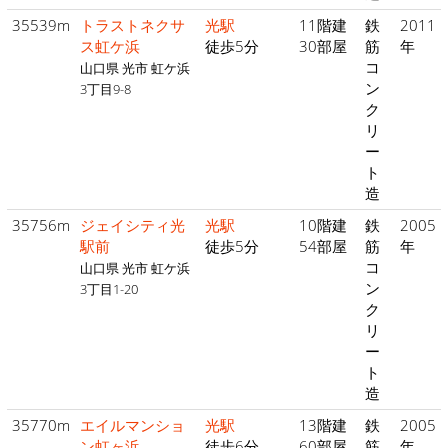
35539m
トラストネクサ
光駅
11階建
鉄
2011
ス虹ケ浜
徒歩5分
30部屋
筋
年
コ
山口県 光市 虹ケ浜
ン
3丁目9-8
ク
リ
ー
ト
造
35756m
ジェイシティ光
光駅
10階建
鉄
2005
駅前
徒歩5分
54部屋
筋
年
コ
山口県 光市 虹ケ浜
ン
3丁目1-20
ク
リ
ー
ト
造
35770m
エイルマンショ
光駅
13階建
鉄
2005
ン虹ヶ浜
徒歩6分
60部屋
筋
年