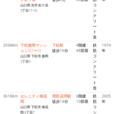
コ
山口県 光市 虹ケ浜
ン
3丁目17-10
ク
リ
ー
ト
造
35988m
下松旗岡マンシ
下松駅
4階建
鉄
1974
ョン5(1〜3)
徒歩16分
48部屋
筋
年
コ
山口県 下松市 旗岡
ン
2丁目5
ク
リ
ー
ト
造
36186m
セレニティ南花
周防花岡駅
6階建
鉄
2005
岡
徒歩14分
10部屋
筋
年
コ
山口県 下松市 南花
ン
岡 6丁目7