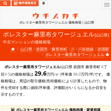
物件価格査定
To
na
ポレスター麻里布タワージュエル 価格相場 | 山口県
ポレスター麻里布タワージュエル
[山口県]
中古マンションの価格相場
山口県
岩国市
麻里布町
JR
JR岩徳線
岩国駅
ポレスター麻里布タワージュエル
ポレスター麻里布タワージュエル
(山口県 岩国市 麻里布町 6丁
29.6
目9-5)の価格相場は
万円/㎡ (坪単価 98.0万円/坪)です。 価
格相場は、周辺の取引価格(売却価格)により計算したもので、物
件を売却する際に値段(坪単価、評価額)がいくらになるか目安を
示すものです。
ポレスター麻里布タワージュエル 価格相場・家賃相場