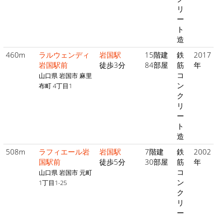
リ
ー
ト
造
460m
ラルウェンディ
岩国駅
15階建
鉄
2017
岩国駅前
徒歩3分
84部屋
筋
年
コ
山口県 岩国市 麻里
ン
布町 4丁目1
ク
リ
ー
ト
造
508m
ラフィエール岩
岩国駅
7階建
鉄
2002
国駅前
徒歩5分
30部屋
筋
年
コ
山口県 岩国市 元町
ン
1丁目1-25
ク
リ
ー