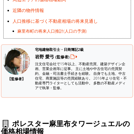
近隣の物件情報
人口推移に基づく不動産相場の将来見通し
麻里布町の将来人口推計(人口の予測)
宅地建物取引士・日商簿記2級
岩野 愛弓
(監修者)
注文住宅会社で15年以上、不動産売買、建築デザイン企
画、営業企画等に従事。 主に土地や中古住宅の売買契
約、金融・司法書士手続きを経験。
自身でも土地、中古
住宅、商業施設等の売買経験あり。 2016年より住宅・不
【監修者】
動産専門ライターとしても活動中。 多数の不動産メディ
アで執筆・監修。
ポレスター麻里布タワージュエルの
価格相場情報