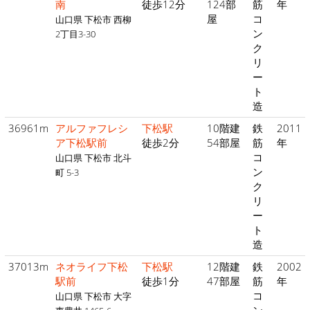
南
徒歩12分
124部
筋
年
屋
コ
山口県 下松市 西柳
ン
2丁目3-30
ク
リ
ー
ト
造
36961m
アルファフレシ
下松駅
10階建
鉄
2011
ア下松駅前
徒歩2分
54部屋
筋
年
コ
山口県 下松市 北斗
ン
町 5-3
ク
リ
ー
ト
造
37013m
ネオライフ下松
下松駅
12階建
鉄
2002
駅前
徒歩1分
47部屋
筋
年
コ
山口県 下松市 大字