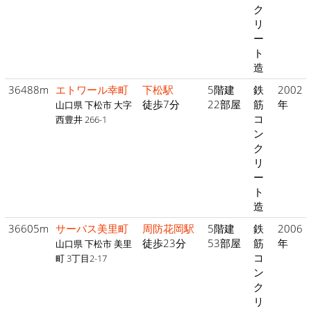
ク
リ
ー
ト
造
36488m
エトワール幸町
下松駅
5階建
鉄
2002
徒歩7分
22部屋
筋
年
山口県 下松市 大字
コ
西豊井 266-1
ン
ク
リ
ー
ト
造
36605m
サーパス美里町
周防花岡駅
5階建
鉄
2006
徒歩23分
53部屋
筋
年
山口県 下松市 美里
コ
町 3丁目2-17
ン
ク
リ