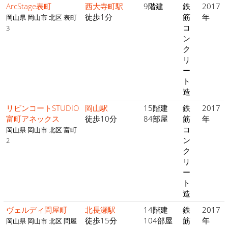
ArcStage表町
西大寺町駅
9階建
鉄
2017
徒歩1分
筋
年
岡山県 岡山市 北区 表町
コ
3
ン
ク
リ
ー
ト
造
リビンコートSTUDIO
岡山駅
15階建
鉄
2017
富町アネックス
徒歩10分
84部屋
筋
年
コ
岡山県 岡山市 北区 富町
ン
2
ク
リ
ー
ト
造
ヴェルディ問屋町
北長瀬駅
14階建
鉄
2017
徒歩15分
104部屋
筋
年
岡山県 岡山市 北区 問屋