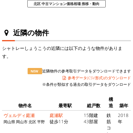
北区 中古マンション価格相場 推移・動向
近隣の物件
シャトレーしょうこうの近隣には以下のような物件がありま
す。
近隣物件の参考取引データをダウンロードできます
NEW
参考データ(CSV形式)のダウンロード
※条件が類似する過去の取引データをダウンロード
構
物件名
最寄駅
総戸数
造
築年
ヴェルディ庭瀬
庭瀬駅
15階建
鉄
2018
徒歩11分
43部屋
筋
年
岡山県 岡山市 北区 平野
コ