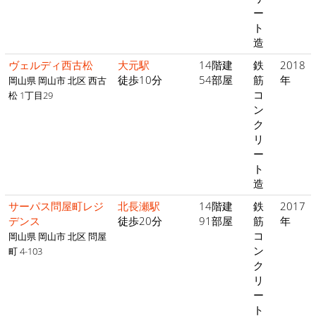
ー
ト
造
ヴェルディ西古松
大元駅
14階建
鉄
2018
徒歩10分
54部屋
筋
年
岡山県 岡山市 北区 西古
コ
松 1丁目29
ン
ク
リ
ー
ト
造
サーパス問屋町レジ
北長瀬駅
14階建
鉄
2017
デンス
徒歩20分
91部屋
筋
年
コ
岡山県 岡山市 北区 問屋
ン
町 4-103
ク
リ
ー
ト