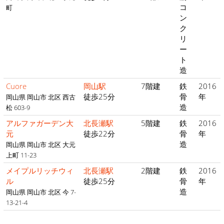
コ
町
ン
ク
リ
ー
ト
造
Cuore
岡山駅
7階建
鉄
2016
徒歩25分
骨
年
岡山県 岡山市 北区 西古
造
松 603-9
アルファガーデン大
北長瀬駅
5階建
鉄
2016
元
徒歩22分
骨
年
造
岡山県 岡山市 北区 大元
上町 11-23
メイプルリッチウィ
北長瀬駅
2階建
鉄
2016
ル
徒歩25分
骨
年
造
岡山県 岡山市 北区 今 7-
13-21-4