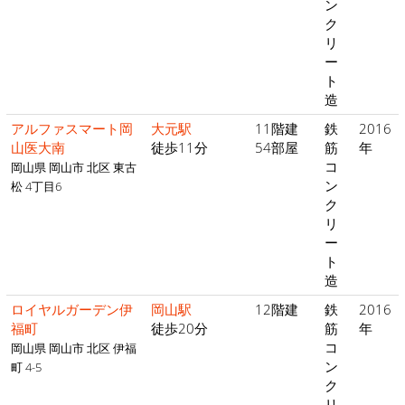
ン
ク
リ
ー
ト
造
アルファスマート岡
大元駅
11階建
鉄
2016
山医大南
徒歩11分
54部屋
筋
年
コ
岡山県 岡山市 北区 東古
ン
松 4丁目6
ク
リ
ー
ト
造
ロイヤルガーデン伊
岡山駅
12階建
鉄
2016
福町
徒歩20分
筋
年
コ
岡山県 岡山市 北区 伊福
ン
町 4-5
ク
リ