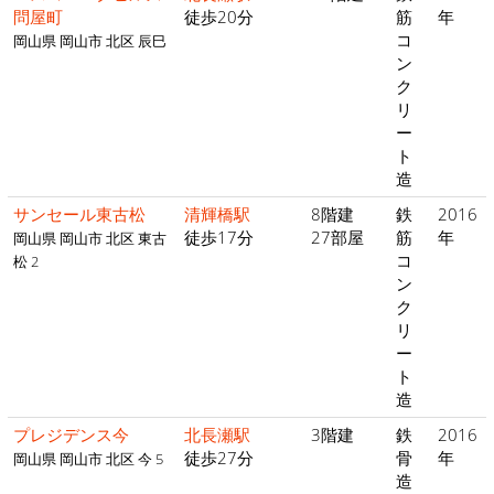
問屋町
徒歩20分
筋
年
コ
岡山県 岡山市 北区 辰巳
ン
ク
リ
ー
ト
造
サンセール東古松
清輝橋駅
8階建
鉄
2016
徒歩17分
27部屋
筋
年
岡山県 岡山市 北区 東古
コ
松 2
ン
ク
リ
ー
ト
造
プレジデンス今
北長瀬駅
3階建
鉄
2016
徒歩27分
骨
年
岡山県 岡山市 北区 今 5
造