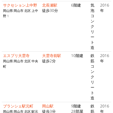
サクセション上中野
北長瀬駅
6階建
気
2016
徒歩30分
泡
年
岡山県 岡山市 北区 上中
コ
野 1
ン
ク
リ
ー
ト
造
エスプリ大雲寺
大雲寺前駅
10階建
鉄
2016
徒歩2分
筋
年
岡山県 岡山市 北区 中央
コ
町
ン
ク
リ
ー
ト
造
ブランシェ駅元町
岡山駅
9階建
鉄
2016
徒歩3分
28部屋
筋
年
岡山県 岡山市 北区 駅元