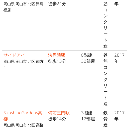
徒歩24分
筋
年
岡山県 岡山市 北区 津島
コ
福居 1
ン
ク
リ
ー
ト
造
サイドアイ
法界院駅
8階建
鉄
2017
徒歩13分
30部屋
筋
年
岡山県 岡山市 北区 南方
コ
4
ン
ク
リ
ー
ト
造
SunshineGardens高
備前三門駅
3階建
鉄
2017
柳
徒歩14分
12部屋
骨
年
造
岡山県 岡山市 北区 高柳