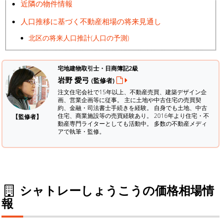
近隣の物件情報
人口推移に基づく不動産相場の将来見通し
北区の将来人口推計(人口の予測)
宅地建物取引士・日商簿記2級
岩野 愛弓
(監修者)
注文住宅会社で15年以上、不動産売買、建築デザイン企
画、営業企画等に従事。 主に土地や中古住宅の売買契
約、金融・司法書士手続きを経験。
自身でも土地、中古
住宅、商業施設等の売買経験あり。 2016年より住宅・不
【監修者】
動産専門ライターとしても活動中。 多数の不動産メディ
アで執筆・監修。
シャトレーしょうこうの価格相場情
報