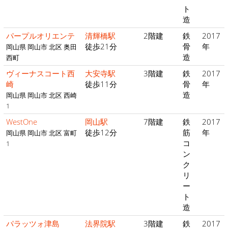
ト
造
パープルオリエンテ
清輝橋駅
2階建
鉄
2017
徒歩21分
骨
年
岡山県 岡山市 北区 奥田
造
西町
ヴィーナスコート西
大安寺駅
3階建
鉄
2017
崎
徒歩11分
骨
年
造
岡山県 岡山市 北区 西崎
1
WestOne
岡山駅
7階建
鉄
2017
徒歩12分
筋
年
岡山県 岡山市 北区 富町
コ
1
ン
ク
リ
ー
ト
造
パラッツォ津島
法界院駅
3階建
鉄
2017