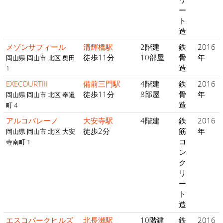
ー
ト
造
メゾンサフィール
清輝橋駅
2階建
鉄
2016
徒歩11分
10部屋
骨
年
岡山県 岡山市 北区 奥田
造
1
EXECOURTIII
備前三門駅
4階建
鉄
2016
徒歩11分
8部屋
骨
年
岡山県 岡山市 北区 奉還
造
町 4
アルコバレーノ
大安寺駅
4階建
鉄
2016
徒歩2分
筋
年
岡山県 岡山市 北区 大安
コ
寺南町 1
ン
ク
リ
ー
ト
造
エスコパークヒルズ
北長瀬駅
10階建
鉄
2016