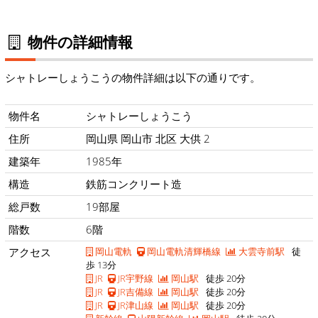
物件の詳細情報
シャトレーしょうこうの物件詳細は以下の通りです。
物件名
シャトレーしょうこう
住所
岡山県 岡山市 北区 大供 2
建築年
1985年
構造
鉄筋コンクリート造
総戸数
19部屋
階数
6階
アクセス
岡山電軌
岡山電軌清輝橋線
大雲寺前駅
徒
歩 13分
JR
JR宇野線
岡山駅
徒歩 20分
JR
JR吉備線
岡山駅
徒歩 20分
JR
JR津山線
岡山駅
徒歩 20分