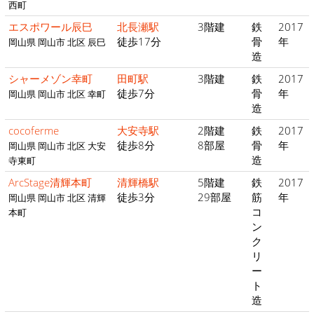
西町
エスポワール辰巳
北長瀬駅
3階建
鉄
2017
徒歩17分
骨
年
岡山県 岡山市 北区 辰巳
造
シャーメゾン幸町
田町駅
3階建
鉄
2017
徒歩7分
骨
年
岡山県 岡山市 北区 幸町
造
cocoferme
大安寺駅
2階建
鉄
2017
徒歩8分
8部屋
骨
年
岡山県 岡山市 北区 大安
造
寺東町
ArcStage清輝本町
清輝橋駅
5階建
鉄
2017
徒歩3分
29部屋
筋
年
岡山県 岡山市 北区 清輝
コ
本町
ン
ク
リ
ー
ト
造