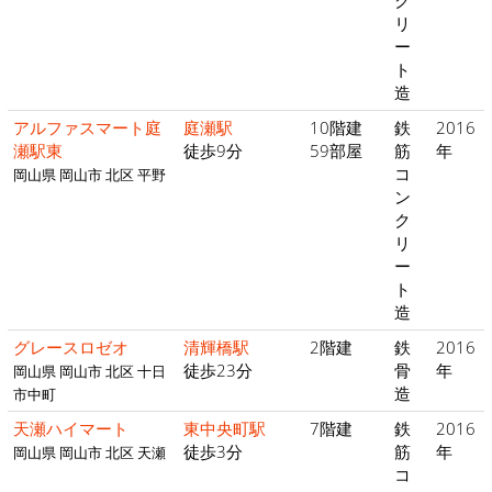
ク
リ
ー
ト
造
アルファスマート庭
庭瀬駅
10階建
鉄
2016
瀬駅東
徒歩9分
59部屋
筋
年
コ
岡山県 岡山市 北区 平野
ン
ク
リ
ー
ト
造
グレースロゼオ
清輝橋駅
2階建
鉄
2016
徒歩23分
骨
年
岡山県 岡山市 北区 十日
造
市中町
天瀬ハイマート
東中央町駅
7階建
鉄
2016
徒歩3分
筋
年
岡山県 岡山市 北区 天瀬
コ