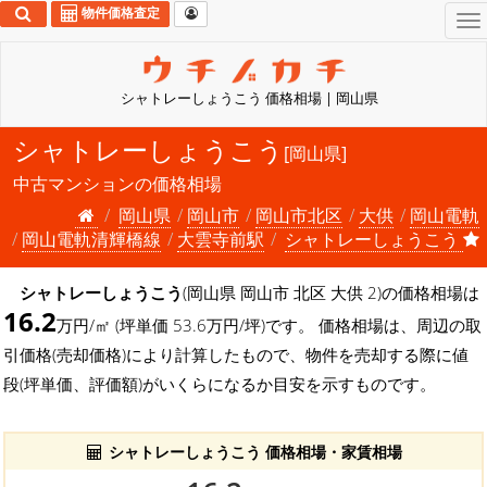
物件価格査定
To
na
シャトレーしょうこう 価格相場 | 岡山県
シャトレーしょうこう
[岡山県]
中古マンションの価格相場
岡山県
岡山市
岡山市北区
大供
岡山電軌
岡山電軌清輝橋線
大雲寺前駅
シャトレーしょうこう
シャトレーしょうこう
(岡山県 岡山市 北区 大供 2)の価格相場は
16.2
万円/㎡ (坪単価 53.6万円/坪)です。 価格相場は、周辺の取
引価格(売却価格)により計算したもので、物件を売却する際に値
段(坪単価、評価額)がいくらになるか目安を示すものです。
シャトレーしょうこう 価格相場・家賃相場