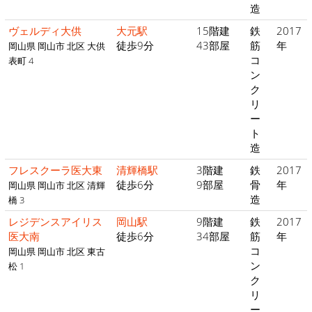
造
ヴェルディ大供
大元駅
15階建
鉄
2017
徒歩9分
43部屋
筋
年
岡山県 岡山市 北区 大供
コ
表町 4
ン
ク
リ
ー
ト
造
フレスクーラ医大東
清輝橋駅
3階建
鉄
2017
徒歩6分
9部屋
骨
年
岡山県 岡山市 北区 清輝
造
橋 3
レジデンスアイリス
岡山駅
9階建
鉄
2017
医大南
徒歩6分
34部屋
筋
年
コ
岡山県 岡山市 北区 東古
ン
松 1
ク
リ
ー