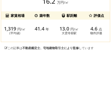
16.2
万円/㎡
家賃相場
築年数
駅距離
評価点
1,319
41.4
13.0
4.6
円/㎡
年
円/㎡
点
(平均値)
大雲寺前駅
物件評価
この記事は
不動産鑑定士、宅地建物取引士により監修
しています