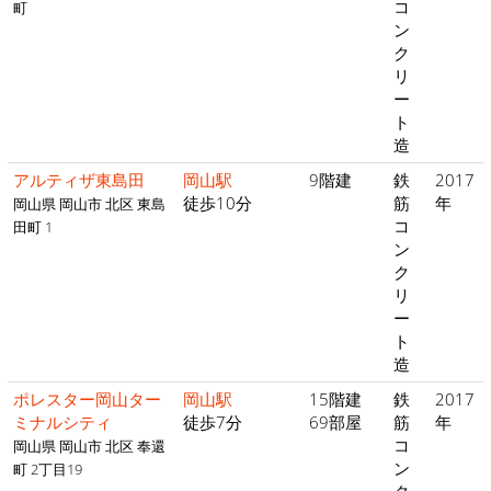
コ
町
ン
ク
リ
ー
ト
造
アルティザ東島田
岡山駅
9階建
鉄
2017
徒歩10分
筋
年
岡山県 岡山市 北区 東島
コ
田町 1
ン
ク
リ
ー
ト
造
ポレスター岡山ター
岡山駅
15階建
鉄
2017
ミナルシティ
徒歩7分
69部屋
筋
年
コ
岡山県 岡山市 北区 奉還
ン
町 2丁目19