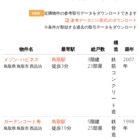
近隣物件の参考取引データをダウンロードできます
NEW
参考データ(CSV形式)のダウンロード
※条件が類似する過去の取引データをダウンロード
構
物件名
最寄駅
総戸数
造
築年
メゾン･ハピネス
鳥取駅
3階建
鉄
2007
徒歩3分
23部屋
筋
年
鳥取県 鳥取市 西品治
コ
ン
ク
リ
ー
ト
造
ガーデンコート寿
鳥取駅
5階建
鉄
1998
徒歩19分
25部屋
骨
年
鳥取県 鳥取市 西品治
造