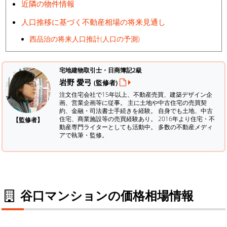
近隣の物件情報
人口推移に基づく不動産相場の将来見通し
西品治の将来人口推計(人口の予測)
宅地建物取引士・日商簿記2級
岩野 愛弓
(監修者)
注文住宅会社で15年以上、不動産売買、建築デザイン企
画、営業企画等に従事。 主に土地や中古住宅の売買契
約、金融・司法書士手続きを経験。
自身でも土地、中古
住宅、商業施設等の売買経験あり。 2016年より住宅・不
【監修者】
動産専門ライターとしても活動中。 多数の不動産メディ
アで執筆・監修。
谷口マンションの価格相場情報