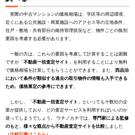
実際の中古マンションの価格相場は、学区等の周辺環境、
近くにある公共施設・商業施設へのアクセス等の立地条件、
住戸・敷地・共有部分の維持管理状況など、物件ごとの個別
要因を考慮する必要があります。
一般の方は、これらの要因を考慮して計算することは困難
ですが「
不動産一括査定サイト
」を利用することにより無料
で価格相場を計算してもらうことができます。 また、
西品治
において条件が類似する過去の取引物件の情報も入手できる
ため、価格算定の参考にできます
。
しかし、「
不動産一括査定サイト
」といっても十数社の企
業が提供しており、どの査定サービスを利用すればいいのか
迷ってしまうでしょう。 ウチノカチでは、
専門家による監修
のもと、様々な観点から不動産査定サイトを比較
しました
（
比較記事はこちら
）。