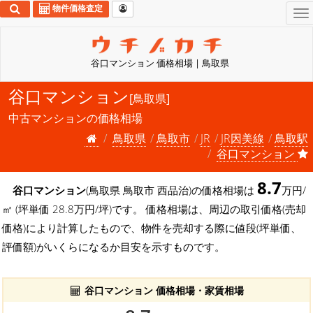
物件価格査定
To
na
谷口マンション 価格相場 | 鳥取県
谷口マンション
[鳥取県]
中古マンションの価格相場
鳥取県
鳥取市
JR
JR因美線
鳥取駅
谷口マンション
8.7
谷口マンション
(鳥取県 鳥取市 西品治)の価格相場は
万円/
㎡ (坪単価 28.8万円/坪)です。 価格相場は、周辺の取引価格(売却
価格)により計算したもので、物件を売却する際に値段(坪単価、
評価額)がいくらになるか目安を示すものです。
谷口マンション 価格相場・家賃相場