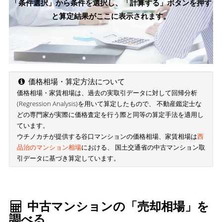
「条件選択」から条件を選択し、「計算する」ボタンを押す
と算定結果がここに表示されます。
価格相場・算定方法について
価格相場・家賃相場は、過去の実取引データに対して回帰分析
(Regression Analysis)を用いて算定したもので、 不動産鑑定士な
どの専門家が実際に価格査定を行う際と同等の算定手法を適用し
ています。
ウチノカチが提供する谷口マンションの価格相場、家賃相場は
西
品治のマンション相場
における、 国土交通省の中古マンション取
引データに基づき算定しています。
中古マンションの「売却相場」を
調べる