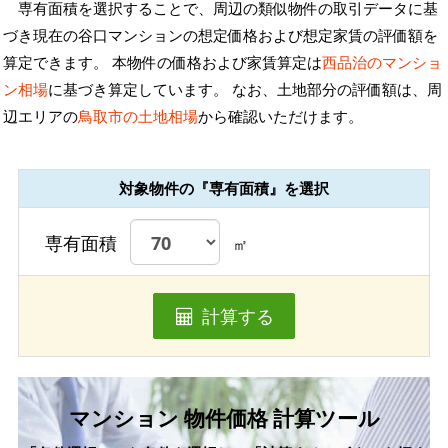
専有面積を選択することで、周辺の類似物件の取引データに基
づき現在の谷口マンションの想定価格および想定家賃の評価額を
算定できます。 本物件の価格および家賃算定は
西品治のマンショ
ン相場
に基づき算定しています。 なお、土地部分の評価額は、周
辺エリアの
鳥取市の土地相場
から確認いただけます。
対象物件の『専有面積』を選択
専有面積
㎡
計算する
マンション 物件価格 計算ツール