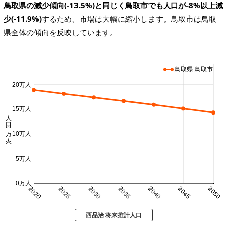
鳥取県の減少傾向(-13.5%)と同じく鳥取市でも人口が-8%以上減
少(-11.9%)
するため、市場は大幅に縮小します。鳥取市は鳥取
県全体の傾向を反映しています。
鳥取県 鳥取市
20万人
15万人
人口 (万人)
10万人
5万人
0万人
2020
2025
2030
2035
2040
2045
2050
西品治 将来推計人口