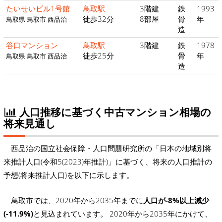
たいせいビル1号館
鳥取駅
3階建
鉄
1993
徒歩32分
8部屋
骨
年
鳥取県 鳥取市 西品治
造
谷口マンション
鳥取駅
3階建
鉄
1978
徒歩25分
骨
年
鳥取県 鳥取市 西品治
造
人口推移に基づく中古マンション相場の
将来見通し
西品治の国立社会保障・人口問題研究所の「日本の地域別将
来推計人口(令和5(2023)年推計)」に基づく、将来の人口推計の
予想(将来推計人口)を以下に示します。
鳥取市では、2020年から2035年までに
人口が-8%以上減少
(-11.9%)
と見込まれています。 2020年から2035年にかけて、