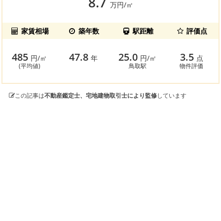
8.7
万円/㎡
家賃相場
築年数
駅距離
評価点
485
47.8
25.0
3.5
円/㎡
年
円/㎡
点
(平均値)
鳥取駅
物件評価
この記事は
不動産鑑定士、宅地建物取引士により監修
しています