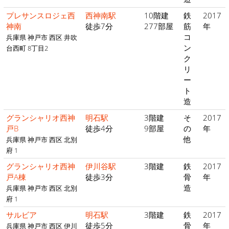
プレサンスロジェ西
西神南駅
10階建
鉄
2017
神南
徒歩7分
277部屋
筋
年
コ
兵庫県 神戸市 西区 井吹
ン
台西町 8丁目2
ク
リ
ー
ト
造
グランシャリオ西神
明石駅
3階建
そ
2017
戸B
徒歩4分
9部屋
の
年
他
兵庫県 神戸市 西区 北別
府 1
グランシャリオ西神
伊川谷駅
3階建
鉄
2017
戸A棟
徒歩3分
骨
年
造
兵庫県 神戸市 西区 北別
府 1
サルビア
明石駅
3階建
鉄
2017
徒歩5分
骨
年
兵庫県 神戸市 西区 伊川