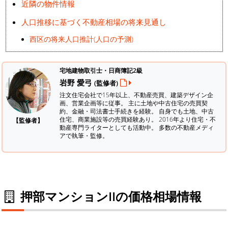
近隣の物件情報
人口推移に基づく不動産相場の将来見通し
西区の将来人口推計(人口の予測)
宅地建物取引士・日商簿記2級
岩野 愛弓
(監修者)
注文住宅会社で15年以上、不動産売買、建築デザイン企
画、営業企画等に従事。 主に土地や中古住宅の売買契
約、金融・司法書士手続きを経験。
自身でも土地、中古
住宅、商業施設等の売買経験あり。 2016年より住宅・不
【監修者】
動産専門ライターとしても活動中。 多数の不動産メディ
アで執筆・監修。
押部マンションIIの価格相場情報