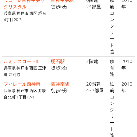
ワコーレ西神中央ザ
西神中央駅
6階建
鉄
2010
クリスタル
徒歩6分
24部屋
筋
年
コ
兵庫県 神戸市 西区 糀台
ン
4丁目20-3
ク
リ
ー
ト
造
ルミナスコートII
明石駅
2階建
鉄
2010
徒歩3分
骨
年
兵庫県 神戸市 西区 玉津
造
町 西河原
フィレール西神南
西神南駅
20階建
鉄
2010
徒歩9分
437部屋
筋
年
兵庫県 神戸市 西区 井吹
コ
台北町 1丁目17-1
ン
ク
リ
ー
ト
造