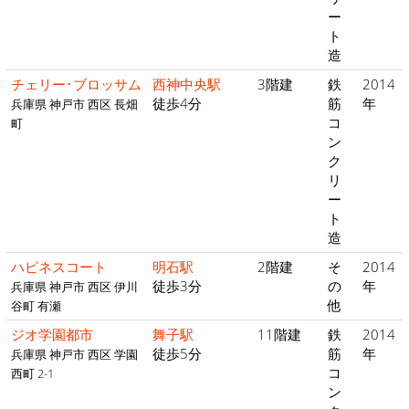
ー
ト
造
チェリー･ブロッサム
西神中央駅
3階建
鉄
2014
徒歩4分
筋
年
兵庫県 神戸市 西区 長畑
コ
町
ン
ク
リ
ー
ト
造
ハピネスコート
明石駅
2階建
そ
2014
徒歩3分
の
年
兵庫県 神戸市 西区 伊川
他
谷町 有瀬
ジオ学園都市
舞子駅
11階建
鉄
2014
徒歩5分
筋
年
兵庫県 神戸市 西区 学園
コ
西町 2-1
ン