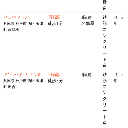
骨
造
サンヴィラ24
明石駅
3階建
鉄
2012
徒歩1分
24部屋
筋
年
兵庫県 神戸市 西区 玉津
コ
町 高津橋
ン
ク
リ
ー
ト
造
メゾン･ド･リアンIII
明石駅
4階建
鉄
2012
徒歩3分
筋
年
兵庫県 神戸市 西区 玉津
コ
町 出合
ン
ク
リ
ー
ト
造