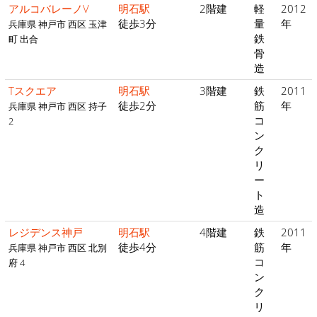
アルコバレーノV
明石駅
2階建
軽
2012
徒歩3分
量
年
兵庫県 神戸市 西区 玉津
鉄
町 出合
骨
造
Tスクエア
明石駅
3階建
鉄
2011
徒歩2分
筋
年
兵庫県 神戸市 西区 持子
コ
2
ン
ク
リ
ー
ト
造
レジデンス神戸
明石駅
4階建
鉄
2011
徒歩4分
筋
年
兵庫県 神戸市 西区 北別
コ
府 4
ン
ク
リ