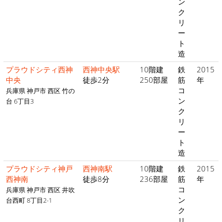
ン
ク
リ
ー
ト
造
プラウドシティ西神
西神中央駅
10階建
鉄
2015
中央
徒歩2分
250部屋
筋
年
コ
兵庫県 神戸市 西区 竹の
ン
台 6丁目3
ク
リ
ー
ト
造
プラウドシティ神戸
西神南駅
10階建
鉄
2015
西神南
徒歩8分
236部屋
筋
年
コ
兵庫県 神戸市 西区 井吹
ン
台西町 8丁目2-1
ク
リ