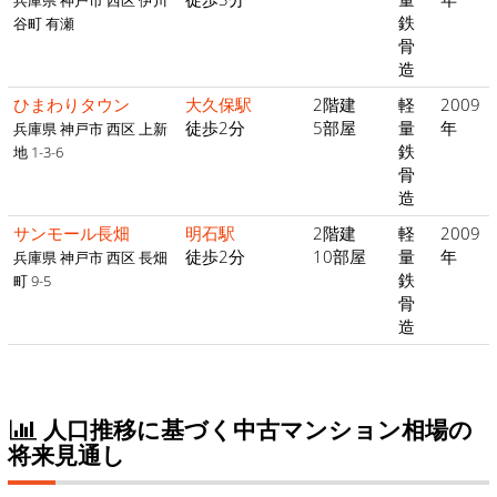
兵庫県 神戸市 西区 伊川
鉄
谷町 有瀬
骨
造
ひまわりタウン
大久保駅
2階建
軽
2009
徒歩2分
5部屋
量
年
兵庫県 神戸市 西区 上新
鉄
地 1-3-6
骨
造
サンモール長畑
明石駅
2階建
軽
2009
徒歩2分
10部屋
量
年
兵庫県 神戸市 西区 長畑
鉄
町 9-5
骨
造
人口推移に基づく中古マンション相場の
将来見通し