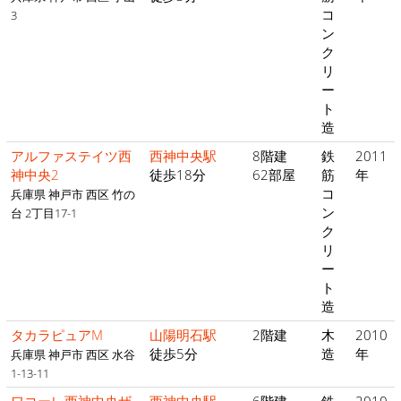
コ
3
ン
ク
リ
ー
ト
造
アルファステイツ西
西神中央駅
8階建
鉄
2011
神中央2
徒歩18分
62部屋
筋
年
コ
兵庫県 神戸市 西区 竹の
ン
台 2丁目17-1
ク
リ
ー
ト
造
タカラピュアM
山陽明石駅
2階建
木
2010
徒歩5分
造
年
兵庫県 神戸市 西区 水谷
1-13-11