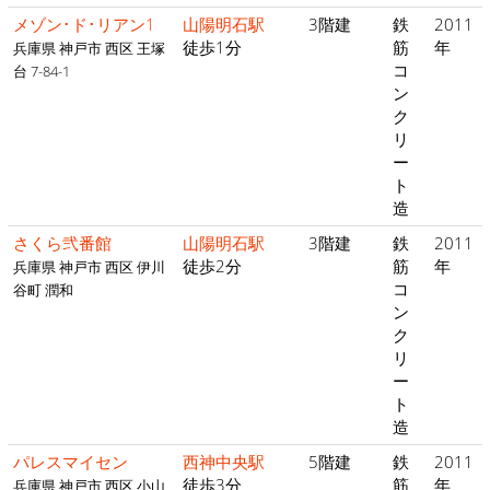
メゾン･ド･リアン1
山陽明石駅
3階建
鉄
2011
徒歩1分
筋
年
兵庫県 神戸市 西区 王塚
コ
台 7-84-1
ン
ク
リ
ー
ト
造
さくら弐番館
山陽明石駅
3階建
鉄
2011
徒歩2分
筋
年
兵庫県 神戸市 西区 伊川
コ
谷町 潤和
ン
ク
リ
ー
ト
造
パレスマイセン
西神中央駅
5階建
鉄
2011
徒歩3分
筋
年
兵庫県 神戸市 西区 小山