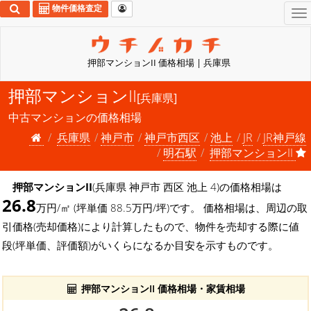
物件価格査定
To
na
押部マンションII 価格相場 | 兵庫県
押部マンションII
[兵庫県]
中古マンションの価格相場
兵庫県
神戸市
神戸市西区
池上
JR
JR神戸線
明石駅
押部マンションII
押部マンションII
(兵庫県 神戸市 西区 池上 4)の価格相場は
26.8
万円/㎡ (坪単価 88.5万円/坪)です。 価格相場は、周辺の取
引価格(売却価格)により計算したもので、物件を売却する際に値
段(坪単価、評価額)がいくらになるか目安を示すものです。
押部マンションII 価格相場・家賃相場