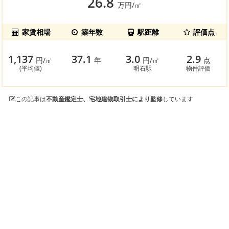
26.8
万円/㎡
家賃相場
築年数
駅距離
評価点
1,137
37.1
3.0
2.9
円/㎡
年
円/㎡
点
(平均値)
明石駅
物件評価
この記事は
不動産鑑定士、宅地建物取引士により監修
しています