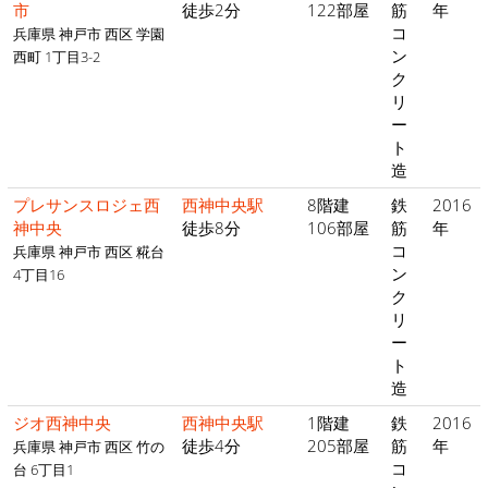
市
徒歩2分
122部屋
筋
年
コ
兵庫県 神戸市 西区 学園
ン
西町 1丁目3-2
ク
リ
ー
ト
造
プレサンスロジェ西
西神中央駅
8階建
鉄
2016
神中央
徒歩8分
106部屋
筋
年
コ
兵庫県 神戸市 西区 糀台
ン
4丁目16
ク
リ
ー
ト
造
ジオ西神中央
西神中央駅
1階建
鉄
2016
徒歩4分
205部屋
筋
年
兵庫県 神戸市 西区 竹の
コ
台 6丁目1