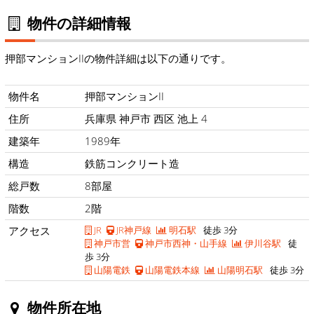
物件の詳細情報
押部マンションIIの物件詳細は以下の通りです。
物件名
押部マンションII
住所
兵庫県 神戸市 西区 池上 4
建築年
1989年
構造
鉄筋コンクリート造
総戸数
8部屋
階数
2階
アクセス
JR
JR神戸線
明石駅
徒歩 3分
神戸市営
神戸市西神・山手線
伊川谷駅
徒
歩 3分
山陽電鉄
山陽電鉄本線
山陽明石駅
徒歩 3分
物件所在地