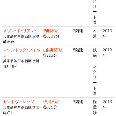
ク
リ
ー
ト
造
メゾン･ド･リアンX
西明石駅
2階建
木
2013
徒歩39分
造
年
兵庫県 神戸市 西区 玉津
町 出合
マウントック･フォル
山陽明石駅
5階建
鉄
2013
テ
徒歩3分
筋
年
コ
兵庫県 神戸市 西区 伊川
ン
谷町 潤和
ク
リ
ー
ト
造
セントヴィレッジ
伊川谷駅
3階建
軽
2013
徒歩5分
量
年
兵庫県 神戸市 西区 前開
鉄
南町 1