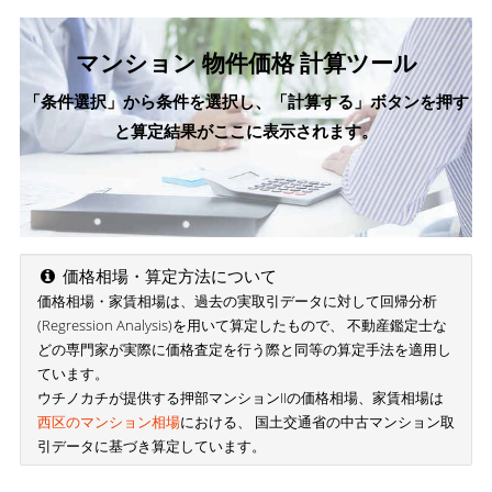
マンション 物件価格 計算ツール
「条件選択」から条件を選択し、「計算する」ボタンを押す
と算定結果がここに表示されます。
価格相場・算定方法について
価格相場・家賃相場は、過去の実取引データに対して回帰分析
(Regression Analysis)を用いて算定したもので、 不動産鑑定士な
どの専門家が実際に価格査定を行う際と同等の算定手法を適用し
ています。
ウチノカチが提供する押部マンションIIの価格相場、家賃相場は
西区のマンション相場
における、 国土交通省の中古マンション取
引データに基づき算定しています。