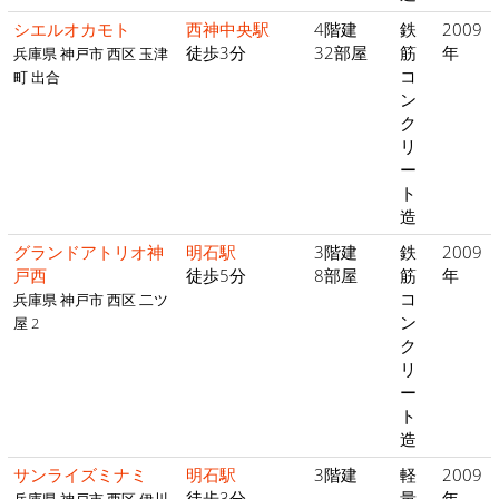
シエルオカモト
西神中央駅
4階建
鉄
2009
徒歩3分
32部屋
筋
年
兵庫県 神戸市 西区 玉津
コ
町 出合
ン
ク
リ
ー
ト
造
グランドアトリオ神
明石駅
3階建
鉄
2009
戸西
徒歩5分
8部屋
筋
年
コ
兵庫県 神戸市 西区 二ツ
ン
屋 2
ク
リ
ー
ト
造
サンライズミナミ
明石駅
3階建
軽
2009
徒歩3分
量
年