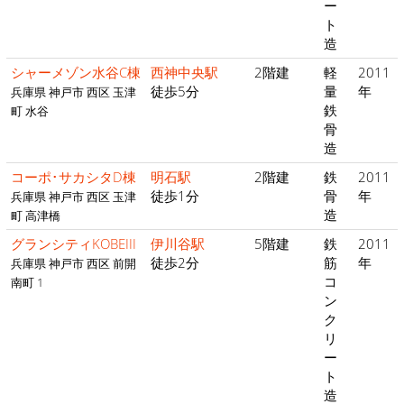
ー
ト
造
シャーメゾン水谷C棟
西神中央駅
2階建
軽
2011
徒歩5分
量
年
兵庫県 神戸市 西区 玉津
鉄
町 水谷
骨
造
コーポ･サカシタD棟
明石駅
2階建
鉄
2011
徒歩1分
骨
年
兵庫県 神戸市 西区 玉津
造
町 高津橋
グランシティKOBEIII
伊川谷駅
5階建
鉄
2011
徒歩2分
筋
年
兵庫県 神戸市 西区 前開
コ
南町 1
ン
ク
リ
ー
ト
造