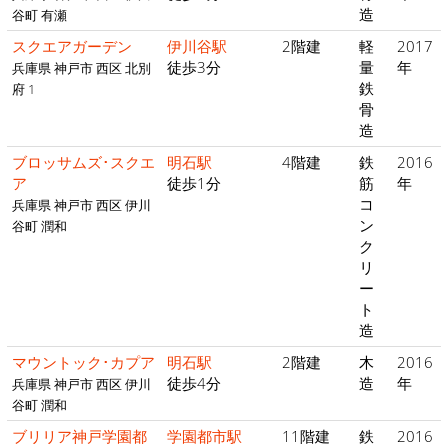
造
谷町 有瀬
スクエアガーデン
伊川谷駅
2階建
軽
2017
徒歩3分
量
年
兵庫県 神戸市 西区 北別
鉄
府 1
骨
造
ブロッサムズ･スクエ
明石駅
4階建
鉄
2016
ア
徒歩1分
筋
年
コ
兵庫県 神戸市 西区 伊川
ン
谷町 潤和
ク
リ
ー
ト
造
マウントック･カプア
明石駅
2階建
木
2016
徒歩4分
造
年
兵庫県 神戸市 西区 伊川
谷町 潤和
ブリリア神戸学園都
学園都市駅
11階建
鉄
2016