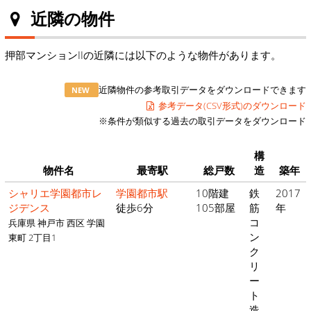
近隣の物件
押部マンションIIの近隣には以下のような物件があります。
近隣物件の参考取引データをダウンロードできます
NEW
参考データ(CSV形式)のダウンロード
※条件が類似する過去の取引データをダウンロード
構
物件名
最寄駅
総戸数
造
築年
シャリエ学園都市レ
学園都市駅
10階建
鉄
2017
ジデンス
徒歩6分
105部屋
筋
年
コ
兵庫県 神戸市 西区 学園
ン
東町 2丁目1
ク
リ
ー
ト
造