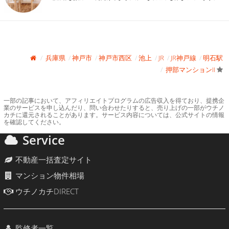
兵庫県
神戸市
神戸市西区
池上
JR
JR神戸線
明石駅
押部マンションII
一部の記事において、アフィリエイトプログラムの広告収入を得ており、提携企
業のサービスを申し込んだり、問い合わせたりすると、売り上げの一部がウチノ
カチに還元されることがあります。サービス内容については、公式サイトの情報
を確認してください。
Service
不動産一括査定サイト
マンション物件相場
ウチノカチDIRECT
監修者一覧