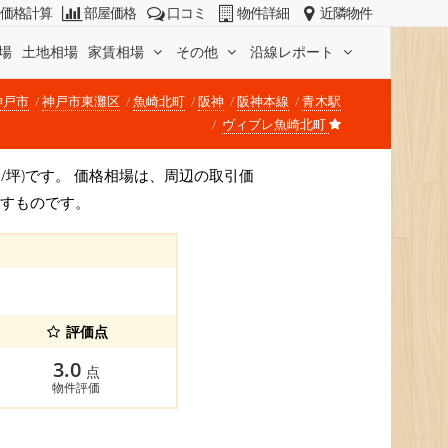
価格計算
部屋価格
口コミ
物件詳細
近隣物件
場
土地相場
家賃相場
その他
沿線レポート
神戸市
神戸市東灘区
魚崎北町
阪神
阪神本線
青木駅
ヴィブレ魚崎北町
万円/坪)です。 価格相場は、周辺の取引価
示すものです。
評価点
3.0
点
物件評価