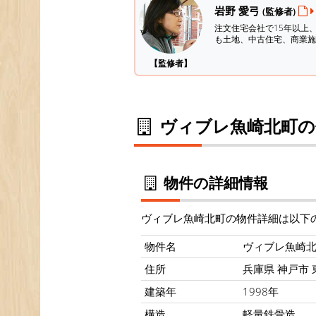
岩野 愛弓
(監修者)
注文住宅会社で15年以上
も土地、中古住宅、商業施
【監修者】
ヴィブレ魚崎北町の
物件の詳細情報
ヴィブレ魚崎北町の物件詳細は以下
物件名
ヴィブレ魚崎
住所
兵庫県 神戸市 東
建築年
1998年
構造
軽量鉄骨造