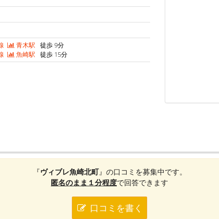
線
青木駅
徒歩 9分
線
魚崎駅
徒歩 15分
『
ヴィブレ魚崎北町
』の口コミを募集中です。
匿名のまま１分程度
で回答できます
口コミを書く