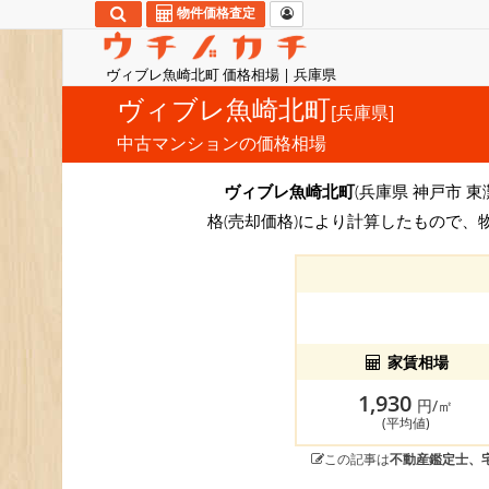
物件価格査定
ヴィブレ魚崎北町 価格相場 | 兵庫県
ヴィブレ魚崎北町
[兵庫県]
中古マンションの価格相場
ヴィブレ魚崎北町
(兵庫県 神戸市 東
格(売却価格)により計算したもので、
家賃相場
1,930
円/㎡
(平均値)
この記事は
不動産鑑定士、