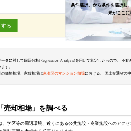
「条件選択」から条件を選択し
果がここに
算する
に対して回帰分析(Regression Analysis)を用いて算定したもので、
います。
町の価格相場、家賃相場は
東灘区のマンション相場
における、 国土交通省の
「売却相場」を調べる
は、学区等の周辺環境、近くにある公共施設・商業施設へのアクセ