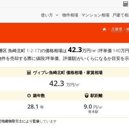
使い方
物件相場
マンション相場
戸建て相
兵庫県
42.3
灘区 魚崎北町 1-2-17)の価格相場は
万円/㎡ (坪単価 140
物件を売却する際に値段(坪単価、評価額)がいくらになるか目安を
ヴィブレ魚崎北町 価格相場・家賃相場
42.3
万円/㎡
築年数
駅距離
28.1
9.0
年
円/㎡
青木駅
宅地建物取引士により監修
しています