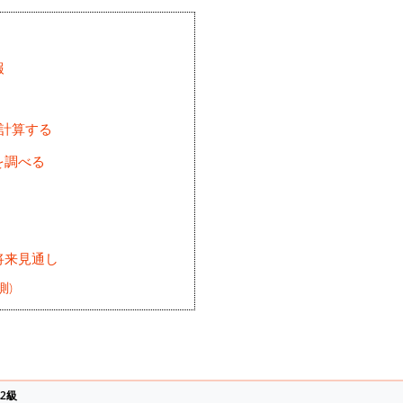
報
を計算する
を調べる
将来見通し
測)
2級