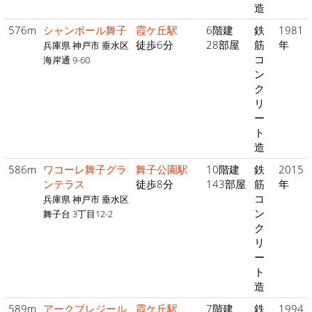
造
576m
シャンボール舞子
霞ケ丘駅
6階建
鉄
1981
徒歩6分
28部屋
筋
年
兵庫県 神戸市 垂水区
コ
海岸通 9-60
ン
ク
リ
ー
ト
造
586m
ワコーレ舞子グラ
舞子公園駅
10階建
鉄
2015
ンテラス
徒歩8分
143部屋
筋
年
コ
兵庫県 神戸市 垂水区
ン
舞子台 3丁目12-2
ク
リ
ー
ト
造
589m
アークプレジール
霞ケ丘駅
7階建
鉄
1994