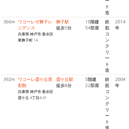
ー
ト
造
366m
ワコーレザ舞子レ
舞子駅
10階建
鉄
2014
ジデンス
徒歩5分
54部屋
筋
年
コ
兵庫県 神戸市 垂水区
ン
東舞子町 14
ク
リ
ー
ト
造
392m
ワコーレ霞ケ丘景
霞ケ丘駅
5階建
鉄
2004
彩館
徒歩8分
22部屋
筋
年
コ
兵庫県 神戸市 垂水区
ン
霞ケ丘 4丁目4-31
ク
リ
ー
ト
造