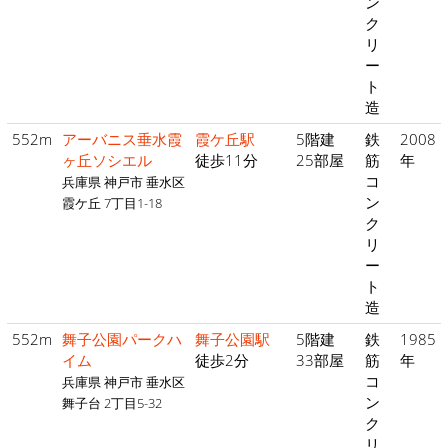
ン
ク
リ
ー
ト
造
552m
アーバニス垂水霞
霞ケ丘駅
5階建
鉄
2008
ヶ丘ソシエル
徒歩11分
25部屋
筋
年
コ
兵庫県 神戸市 垂水区
ン
霞ケ丘 7丁目1-18
ク
リ
ー
ト
造
552m
舞子公園パークハ
舞子公園駅
5階建
鉄
1985
イム
徒歩2分
33部屋
筋
年
コ
兵庫県 神戸市 垂水区
ン
舞子台 2丁目5-32
ク
リ