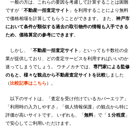
一般の方は、これらの要因を考慮して計算することは困難
ですが「
不動産一括査定サイト
」を利用することにより無料
で価格相場を計算してもらうことができます。 また、
神戸市
において条件が類似する過去の取引物件の情報も入手できる
ため、価格算定の参考にできます
。
しかし、「
不動産一括査定サイト
」といっても十数社の企
業が提供しており、どの査定サービスを利用すればいいのか
迷ってしまうでしょう。 ウチノカチでは、
専門家による監修
のもと、様々な観点から不動産査定サイトを比較
しました
（
比較記事はこちら
）。
以下のサイトは、「査定を受け付けているカバーエリア」
「利用時の入力しやすさ」「個人情報保護」の観点から特に
評価が高いサイトです。 いずれも、「
無料
」で「
１分程度
」
で安心してご利用いただけます。