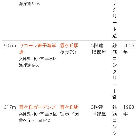
ン
海岸通 9-65
ク
リ
ー
ト
造
607m
ワコーレ舞子海岸
霞ケ丘駅
5階建
鉄
2016
通
徒歩7分
15部屋
筋
年
コ
兵庫県 神戸市 垂水区
ン
海岸通 9-67
ク
リ
ー
ト
造
617m
霞ケ丘ガーデンズ
霞ケ丘駅
3階建
鉄
1983
徒歩14分
24部屋
筋
年
兵庫県 神戸市 垂水区
コ
霞ケ丘 7丁目1-10
ン
ク