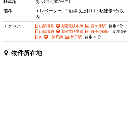
駐車場
あり(自走式/平面)
備考
エレベーター、2沿線以上利用・駅徒歩5分以
内
アクセス
山陽電鉄
山陽電鉄本線
霞ケ丘駅
徒歩 6分
山陽電鉄
山陽電鉄本線
舞子公園駅
徒歩 8分
JR
JR神戸線
舞子駅
徒歩 10分
物件所在地