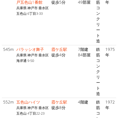
戸五色山1番館
徒歩5分
49部屋
筋
年
コ
兵庫県 神戸市 垂水区
ン
五色山 6丁目3-33
ク
リ
ー
ト
造
545m
パラッシオ舞子
霞ケ丘駅
7階建
鉄
1975
徒歩4分
84部屋
筋
年
兵庫県 神戸市 垂水区
コ
海岸通 9-50
ン
ク
リ
ー
ト
造
552m
五色山ハイツ
霞ケ丘駅
4階建
鉄
1972
徒歩8分
筋
年
兵庫県 神戸市 垂水区
コ
五色山 4丁目22-23