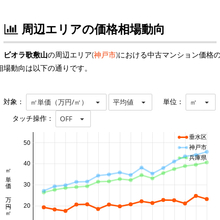
周辺エリアの価格相場動向
ビオラ歌敷山
の周辺エリア(
神戸市
)における中古マンション価格
相場動向は以下の通りです。
対象：
単位：
㎡単価（万円/㎡）
平均値
㎡
タッチ操作：
OFF
垂水区
50
神戸市
兵庫県
40
㎡単価 万円/㎡
30
20