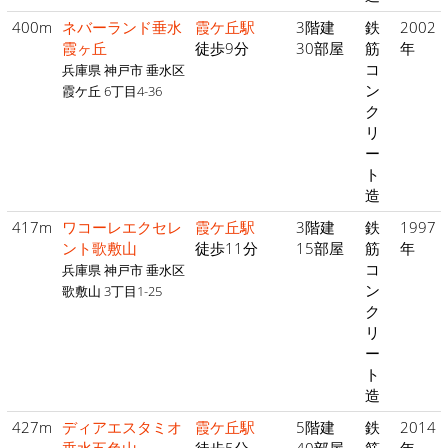
400m
ネバーランド垂水
霞ケ丘駅
3階建
鉄
2002
霞ヶ丘
徒歩9分
30部屋
筋
年
コ
兵庫県 神戸市 垂水区
ン
霞ケ丘 6丁目4-36
ク
リ
ー
ト
造
417m
ワコーレエクセレ
霞ケ丘駅
3階建
鉄
1997
ント歌敷山
徒歩11分
15部屋
筋
年
コ
兵庫県 神戸市 垂水区
ン
歌敷山 3丁目1-25
ク
リ
ー
ト
造
427m
ディアエスタミオ
霞ケ丘駅
5階建
鉄
2014