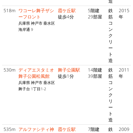
造
518m
ワコーレ舞子ザシ
霞ケ丘駅
5階建
鉄
2015
ーフロント
徒歩4分
29部屋
筋
年
コ
兵庫県 神戸市 垂水区
ン
海岸通 9
ク
リ
ー
ト
造
530m
ディアエスタミオ
舞子公園駅
14階建
鉄
2011
舞子公園松風館
徒歩1分
39部屋
筋
年
コ
兵庫県 神戸市 垂水区
ン
舞子台 1丁目1-2
ク
リ
ー
ト
造
535m
アルファシティ神
霞ケ丘駅
7階建
鉄
2009