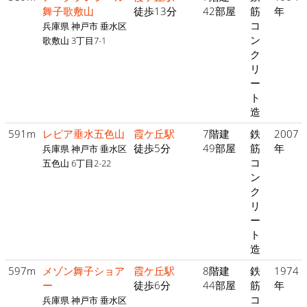
舞子歌敷山
徒歩13分
42部屋
筋
年
コ
兵庫県 神戸市 垂水区
ン
歌敷山 3丁目7-1
ク
リ
ー
ト
造
591m
レピア垂水五色山
霞ケ丘駅
7階建
鉄
2007
徒歩5分
49部屋
筋
年
兵庫県 神戸市 垂水区
コ
五色山 6丁目2-22
ン
ク
リ
ー
ト
造
597m
メゾン舞子ショア
霞ケ丘駅
8階建
鉄
1974
ー
徒歩6分
44部屋
筋
年
コ
兵庫県 神戸市 垂水区