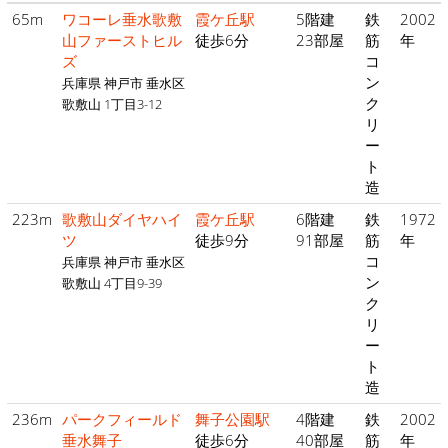
65m
ワコーレ垂水歌敷
霞ケ丘駅
5階建
鉄
2002
山ファーストヒル
徒歩6分
23部屋
筋
年
ズ
コ
ン
兵庫県 神戸市 垂水区
ク
歌敷山 1丁目3-12
リ
ー
ト
造
223m
歌敷山ダイヤハイ
霞ケ丘駅
6階建
鉄
1972
ツ
徒歩9分
91部屋
筋
年
コ
兵庫県 神戸市 垂水区
ン
歌敷山 4丁目9-39
ク
リ
ー
ト
造
236m
パークフィールド
舞子公園駅
4階建
鉄
2002
垂水舞子
徒歩6分
40部屋
筋
年