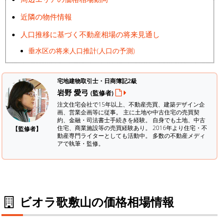
近隣の物件情報
人口推移に基づく不動産相場の将来見通し
垂水区の将来人口推計(人口の予測)
宅地建物取引士・日商簿記2級
岩野 愛弓
(監修者)
注文住宅会社で15年以上、不動産売買、建築デザイン企
画、営業企画等に従事。 主に土地や中古住宅の売買契
約、金融・司法書士手続きを経験。
自身でも土地、中古
住宅、商業施設等の売買経験あり。 2016年より住宅・不
【監修者】
動産専門ライターとしても活動中。 多数の不動産メディ
アで執筆・監修。
ビオラ歌敷山の価格相場情報