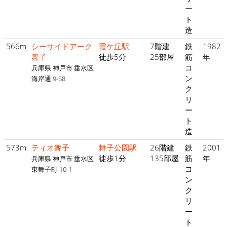
ー
ト
造
566m
シーサイドアーク
霞ケ丘駅
7階建
鉄
1982
舞子
徒歩5分
25部屋
筋
年
コ
兵庫県 神戸市 垂水区
ン
海岸通 9-58
ク
リ
ー
ト
造
573m
ティオ舞子
舞子公園駅
26階建
鉄
2001
徒歩1分
135部屋
筋
年
兵庫県 神戸市 垂水区
コ
東舞子町 10-1
ン
ク
リ
ー
ト