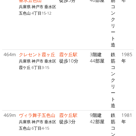
垂水五色山
徒歩5分
40部屋
筋
年
コ
兵庫県 神戸市 垂水区
ン
五色山 4丁目15-12
ク
リ
ー
ト
造
464m
クレセント霞ヶ丘
霞ケ丘駅
3階建
鉄
1985
徒歩10分
44部屋
筋
年
兵庫県 神戸市 垂水区
コ
霞ケ丘 6丁目3-15
ン
ク
リ
ー
ト
造
469m
ヴィラ舞子五色山
霞ケ丘駅
9階建
鉄
1981
徒歩3分
42部屋
筋
年
兵庫県 神戸市 垂水区
コ
五色山 6丁目4-15
ン