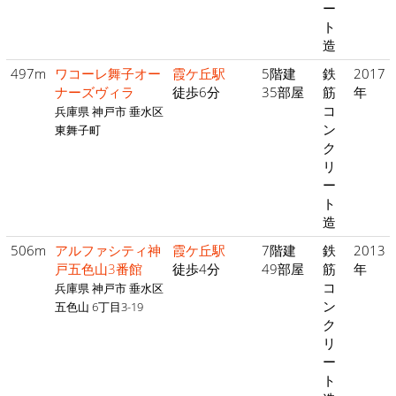
ー
ト
造
497m
ワコーレ舞子オー
霞ケ丘駅
5階建
鉄
2017
ナーズヴィラ
徒歩6分
35部屋
筋
年
コ
兵庫県 神戸市 垂水区
ン
東舞子町
ク
リ
ー
ト
造
506m
アルファシティ神
霞ケ丘駅
7階建
鉄
2013
戸五色山3番館
徒歩4分
49部屋
筋
年
コ
兵庫県 神戸市 垂水区
ン
五色山 6丁目3-19
ク
リ
ー
ト