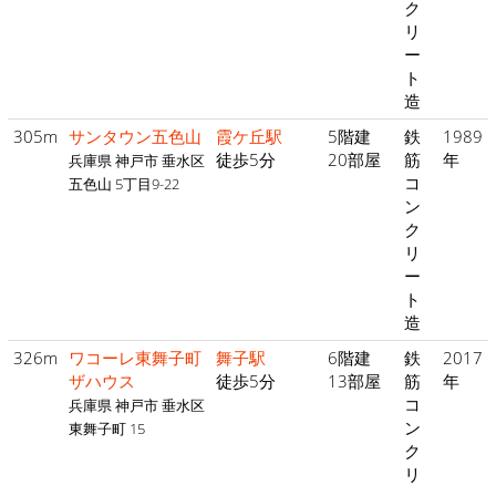
ク
リ
ー
ト
造
305m
サンタウン五色山
霞ケ丘駅
5階建
鉄
1989
徒歩5分
20部屋
筋
年
兵庫県 神戸市 垂水区
コ
五色山 5丁目9-22
ン
ク
リ
ー
ト
造
326m
ワコーレ東舞子町
舞子駅
6階建
鉄
2017
ザハウス
徒歩5分
13部屋
筋
年
コ
兵庫県 神戸市 垂水区
ン
東舞子町 15
ク
リ