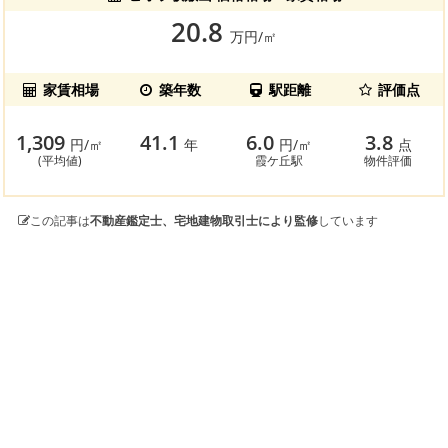
20.8
万円/㎡
家賃相場
築年数
駅距離
評価点
1,309
41.1
6.0
3.8
円/㎡
年
円/㎡
点
(平均値)
霞ケ丘駅
物件評価
この記事は
不動産鑑定士、宅地建物取引士により監修
しています