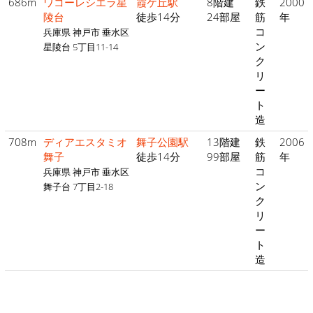
686m
ワコーレシエラ星
霞ケ丘駅
8階建
鉄
2000
陵台
徒歩14分
24部屋
筋
年
コ
兵庫県 神戸市 垂水区
ン
星陵台 5丁目11-14
ク
リ
ー
ト
造
708m
ディアエスタミオ
舞子公園駅
13階建
鉄
2006
舞子
徒歩14分
99部屋
筋
年
コ
兵庫県 神戸市 垂水区
ン
舞子台 7丁目2-18
ク
リ
ー
ト
造