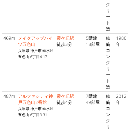
ク
リ
ー
ト
造
469m
メイクアップハイ
霞ケ丘駅
5階建
鉄
1980
ツ五色山
徒歩3分
18部屋
筋
年
コ
兵庫県 神戸市 垂水区
ン
五色山 6丁目4-17
ク
リ
ー
ト
造
487m
アルファシティ神
霞ケ丘駅
7階建
鉄
2012
戸五色山2番館
徒歩4分
49部屋
筋
年
コ
兵庫県 神戸市 垂水区
ン
五色山 6丁目3-31
ク
リ