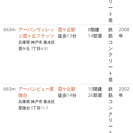
リ
ー
ト
造
663m
アーバンヴィレッ
霞ケ丘駅
8階建
鉄
2008
ジ霞ヶ丘フラッツ
徒歩13分
14部屋
筋
年
コ
兵庫県 神戸市 垂水区
ン
霞ケ丘 7丁目4-31
ク
リ
ー
ト
造
663m
アーバンビュー星
霞ケ丘駅
10階建
鉄
2002
陵台
徒歩14分
26部屋
筋
年
コ
兵庫県 神戸市 垂水区
ン
星陵台 5丁目11-7
ク
リ
ー
ト