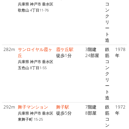
コ
兵庫県 神戸市 垂水区
ン
歌敷山 4丁目11-76
ク
リ
ー
ト
造
282m
サンロイヤル霞ヶ
霞ケ丘駅
3階建
鉄
1978
丘
徒歩1分
24部屋
筋
年
コ
兵庫県 神戸市 垂水区
ン
五色山 8丁目1-55
ク
リ
ー
ト
造
292m
舞子マンション
舞子駅
7階建
鉄
1972
徒歩5分
8部屋
筋
年
兵庫県 神戸市 垂水区
コ
東舞子町 15-25
ン