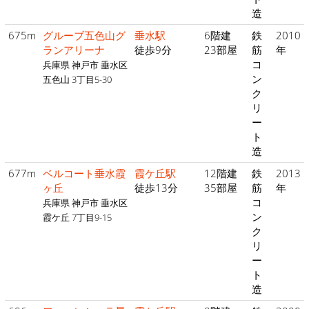
造
675m
グルーブ五色山グ
垂水駅
6階建
鉄
2010
ランアリーナ
徒歩9分
23部屋
筋
年
コ
兵庫県 神戸市 垂水区
ン
五色山 3丁目5-30
ク
リ
ー
ト
造
677m
ベルコート垂水霞
霞ケ丘駅
12階建
鉄
2013
ヶ丘
徒歩13分
35部屋
筋
年
コ
兵庫県 神戸市 垂水区
ン
霞ケ丘 7丁目9-15
ク
リ
ー
ト
造