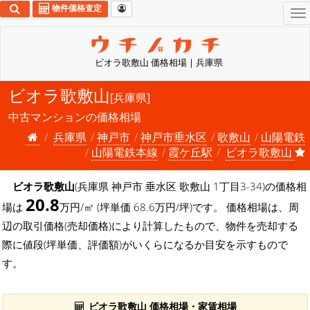
物件価格査定
To
na
ビオラ歌敷山 価格相場 | 兵庫県
ビオラ歌敷山
[兵庫県]
中古マンションの価格相場
兵庫県
神戸市
神戸市垂水区
歌敷山
山陽電鉄
山陽電鉄本線
霞ケ丘駅
ビオラ歌敷山
ビオラ歌敷山
(兵庫県 神戸市 垂水区 歌敷山 1丁目3-34)の価格相
20.8
場は
万円/㎡ (坪単価 68.6万円/坪)です。 価格相場は、周
辺の取引価格(売却価格)により計算したもので、物件を売却する
際に値段(坪単価、評価額)がいくらになるか目安を示すもので
す。
ビオラ歌敷山 価格相場・家賃相場