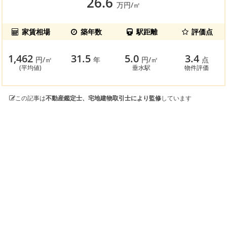
26.6
万円/㎡
家賃相場
築年数
駅距離
評価点
1,462
31.5
5.0
3.4
円/㎡
年
円/㎡
点
(平均値)
垂水駅
物件評価
この記事は
不動産鑑定士、宅地建物取引士により監修
しています