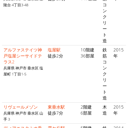
コ
陵台 4丁目3-48
ン
ク
リ
ー
ト
造
アルファステイツ神
塩屋駅
10階建
鉄
2015
戸塩屋シーサイドテ
徒歩2分
36部屋
筋
年
ラス2
コ
ン
兵庫県 神戸市 垂水区 塩
ク
屋町 1丁目1-5
リ
ー
ト
造
リヴェールメゾン
東垂水駅
2階建
木
2015
徒歩7分
6部屋
造
年
兵庫県 神戸市 垂水区 山
手 3