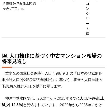
コ
兵庫県 神戸市 垂水区 霞
ン
ケ丘 7丁目9-15
ク
リ
ー
ト
造
人口推移に基づく中古マンション相場の
将来見通し
垂水区の国立社会保障・人口問題研究所の「日本の地域別将
来推計人口(令和5(2023)年推計)」に基づく、将来の人口推計の
予想(将来推計人口)を以下に示します。
神戸市垂水区では、2020年から2035年までに
人口が-8%以上
減少(-12.8%)
と見込まれています。 2020年から2035年にかけ