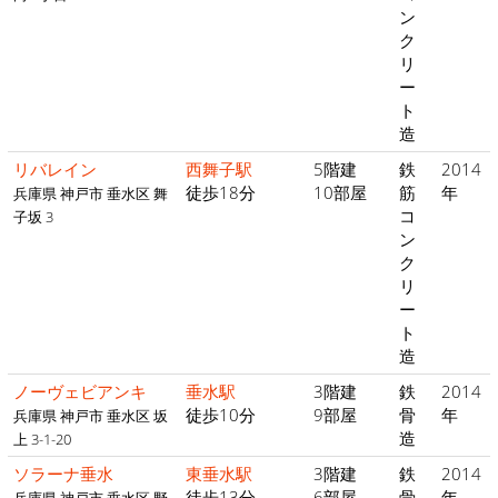
ン
ク
リ
ー
ト
造
リバレイン
西舞子駅
5階建
鉄
2014
徒歩18分
10部屋
筋
年
兵庫県 神戸市 垂水区 舞
コ
子坂 3
ン
ク
リ
ー
ト
造
ノーヴェビアンキ
垂水駅
3階建
鉄
2014
徒歩10分
9部屋
骨
年
兵庫県 神戸市 垂水区 坂
造
上 3-1-20
ソラーナ垂水
東垂水駅
3階建
鉄
2014
徒歩13分
6部屋
骨
年