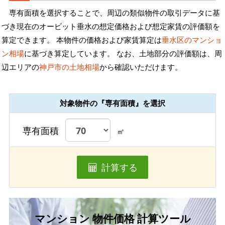
専有面積を選択することで、周辺の類似物件の取引データに基
づき現在のオービット垂水の想定価格および想定家賃の評価額を
算定できます。 本物件の価格および家賃算定は
垂水区のマンショ
ン相場
に基づき算定しています。 なお、土地部分の評価額は、周
辺エリアの
神戸市の土地相場
から確認いただけます。
対象物件の『専有面積』を選択
専有面積
㎡
計算する
マンション 物件価格 計算ツール