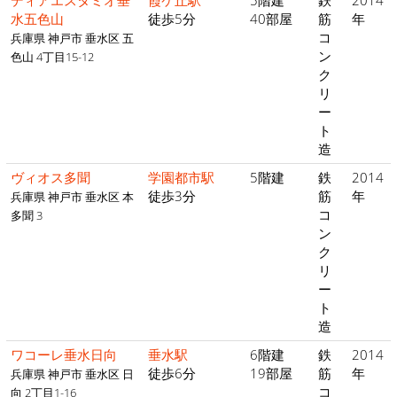
ディアエスタミオ垂
霞ケ丘駅
5階建
鉄
2014
水五色山
徒歩5分
40部屋
筋
年
コ
兵庫県 神戸市 垂水区 五
ン
色山 4丁目15-12
ク
リ
ー
ト
造
ヴィオス多聞
学園都市駅
5階建
鉄
2014
徒歩3分
筋
年
兵庫県 神戸市 垂水区 本
コ
多聞 3
ン
ク
リ
ー
ト
造
ワコーレ垂水日向
垂水駅
6階建
鉄
2014
徒歩6分
19部屋
筋
年
兵庫県 神戸市 垂水区 日
コ
向 2丁目1-16