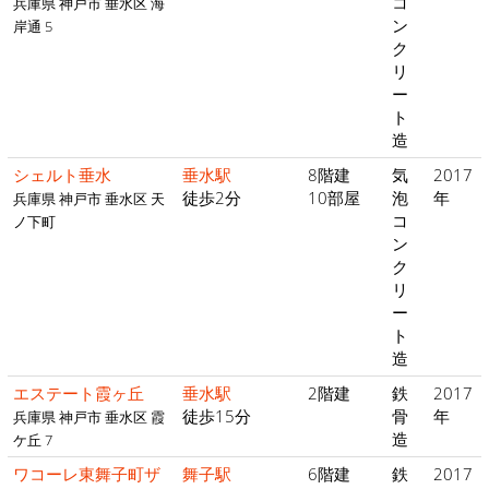
コ
兵庫県 神戸市 垂水区 海
ン
岸通 5
ク
リ
ー
ト
造
シェルト垂水
垂水駅
8階建
気
2017
徒歩2分
10部屋
泡
年
兵庫県 神戸市 垂水区 天
コ
ノ下町
ン
ク
リ
ー
ト
造
エステート霞ヶ丘
垂水駅
2階建
鉄
2017
徒歩15分
骨
年
兵庫県 神戸市 垂水区 霞
造
ケ丘 7
ワコーレ東舞子町ザ
舞子駅
6階建
鉄
2017