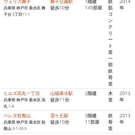
ウェリス舞子
舞子公園駅
1階建
鉄
2014
徒歩10分
145部屋
筋
年
兵庫県 神戸市 垂水区 舞
コ
子台 5丁目11-1
ン
ク
リ
ー
ト
造
一
部
鉄
骨
造
ヒルズ高丸一丁目
山陽垂水駅
2階建
木
2013
徒歩11分
造
年
兵庫県 神戸市 垂水区 高
丸 1-4
ベレタ歌敷山
霞ケ丘駅
3階建
鉄
2013
徒歩10分
11部屋
骨
年
兵庫県 神戸市 垂水区 歌
造
敷山 3-1-33-3