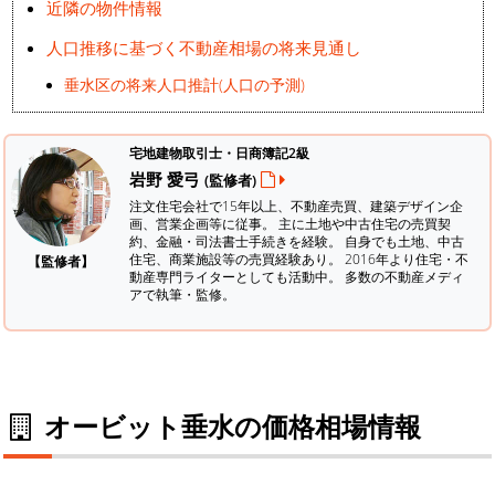
近隣の物件情報
人口推移に基づく不動産相場の将来見通し
垂水区の将来人口推計(人口の予測)
宅地建物取引士・日商簿記2級
岩野 愛弓
(監修者)
注文住宅会社で15年以上、不動産売買、建築デザイン企
画、営業企画等に従事。 主に土地や中古住宅の売買契
約、金融・司法書士手続きを経験。
自身でも土地、中古
住宅、商業施設等の売買経験あり。 2016年より住宅・不
【監修者】
動産専門ライターとしても活動中。 多数の不動産メディ
アで執筆・監修。
オービット垂水の価格相場情報