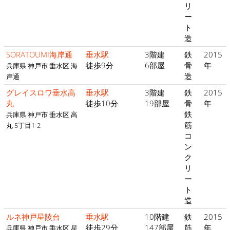
リ
ー
ト
造
SORATOUMI海岸通
垂水駅
3階建
鉄
2015
徒歩9分
6部屋
骨
年
兵庫県 神戸市 垂水区 海
造
岸通
グレイスロワ垂水高
垂水駅
3階建
鉄
2015
丸
徒歩10分
19部屋
骨
年
鉄
兵庫県 神戸市 垂水区 高
筋
丸 5丁目1-2
コ
ン
ク
リ
ー
ト
造
ルネ神戸星陵台
垂水駅
10階建
鉄
2015
徒歩29分
147部屋
筋
年
兵庫県 神戸市 垂水区 星