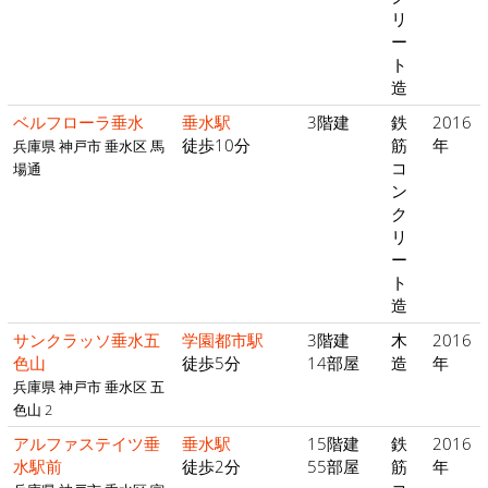
リ
ー
ト
造
ベルフローラ垂水
垂水駅
3階建
鉄
2016
徒歩10分
筋
年
兵庫県 神戸市 垂水区 馬
コ
場通
ン
ク
リ
ー
ト
造
サンクラッソ垂水五
学園都市駅
3階建
木
2016
色山
徒歩5分
14部屋
造
年
兵庫県 神戸市 垂水区 五
色山 2
アルファステイツ垂
垂水駅
15階建
鉄
2016
水駅前
徒歩2分
55部屋
筋
年