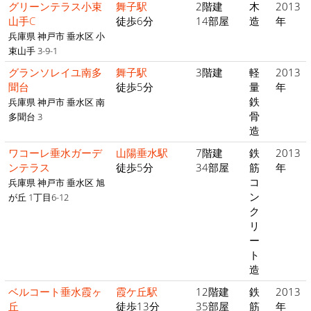
グリーンテラス小束
舞子駅
2階建
木
2013
山手C
徒歩6分
14部屋
造
年
兵庫県 神戸市 垂水区 小
束山手 3-9-1
グランソレイユ南多
舞子駅
3階建
軽
2013
聞台
徒歩5分
量
年
鉄
兵庫県 神戸市 垂水区 南
骨
多聞台 3
造
ワコーレ垂水ガーデ
山陽垂水駅
7階建
鉄
2013
ンテラス
徒歩5分
34部屋
筋
年
コ
兵庫県 神戸市 垂水区 旭
ン
が丘 1丁目6-12
ク
リ
ー
ト
造
ベルコート垂水霞ヶ
霞ケ丘駅
12階建
鉄
2013
丘
徒歩13分
35部屋
筋
年