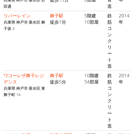
兵庫県 神戸市 垂水区 野
造
田通
リバーレイン
舞子駅
5階建
鉄
2014
徒歩1分
10部屋
筋
年
兵庫県 神戸市 垂水区 舞
コ
子坂 3
ン
ク
リ
ー
ト
造
ワコーレザ舞子レジ
舞子駅
10階建
鉄
2014
デンス
徒歩5分
54部屋
筋
年
コ
兵庫県 神戸市 垂水区 東
ン
舞子町 14
ク
リ
ー
ト
造