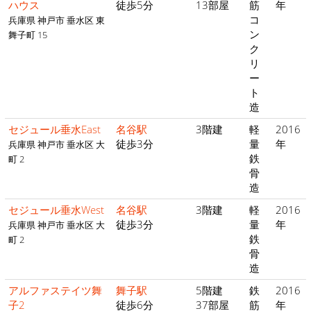
ハウス
徒歩5分
13部屋
筋
年
コ
兵庫県 神戸市 垂水区 東
ン
舞子町 15
ク
リ
ー
ト
造
セジュール垂水East
名谷駅
3階建
軽
2016
徒歩3分
量
年
兵庫県 神戸市 垂水区 大
鉄
町 2
骨
造
セジュール垂水West
名谷駅
3階建
軽
2016
徒歩3分
量
年
兵庫県 神戸市 垂水区 大
鉄
町 2
骨
造
アルファステイツ舞
舞子駅
5階建
鉄
2016
子2
徒歩6分
37部屋
筋
年