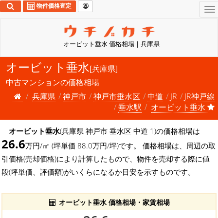
物件価格査定
To
na
オービット垂水 価格相場 | 兵庫県
オービット垂水
[兵庫県]
中古マンションの価格相場
兵庫県
神戸市
神戸市垂水区
中道
JR
JR神戸線
垂水駅
オービット垂水
オービット垂水
(兵庫県 神戸市 垂水区 中道 1)の価格相場は
26.6
万円/㎡ (坪単価 88.0万円/坪)です。 価格相場は、周辺の取
引価格(売却価格)により計算したもので、物件を売却する際に値
段(坪単価、評価額)がいくらになるか目安を示すものです。
オービット垂水 価格相場・家賃相場