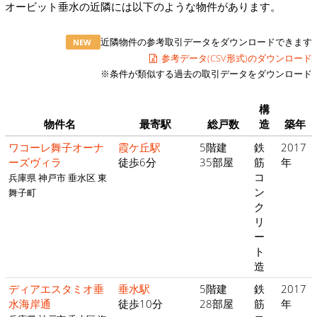
オービット垂水の近隣には以下のような物件があります。
近隣物件の参考取引データをダウンロードできます
NEW
参考データ(CSV形式)のダウンロード
※条件が類似する過去の取引データをダウンロード
構
物件名
最寄駅
総戸数
造
築年
ワコーレ舞子オーナ
霞ケ丘駅
5階建
鉄
2017
ーズヴィラ
徒歩6分
35部屋
筋
年
コ
兵庫県 神戸市 垂水区 東
ン
舞子町
ク
リ
ー
ト
造
ディアエスタミオ垂
垂水駅
5階建
鉄
2017
水海岸通
徒歩10分
28部屋
筋
年