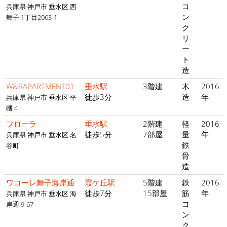
コ
兵庫県 神戸市 垂水区 西
ン
舞子 1丁目2063-1
ク
リ
ー
ト
造
W&RAPARTMENT01
垂水駅
3階建
木
2016
徒歩3分
造
年
兵庫県 神戸市 垂水区 平
磯 4
フローラ
垂水駅
2階建
軽
2016
徒歩5分
7部屋
量
年
兵庫県 神戸市 垂水区 名
鉄
谷町
骨
造
ワコーレ舞子海岸通
霞ケ丘駅
5階建
鉄
2016
徒歩7分
15部屋
筋
年
兵庫県 神戸市 垂水区 海
コ
岸通 9-67
ン
ク