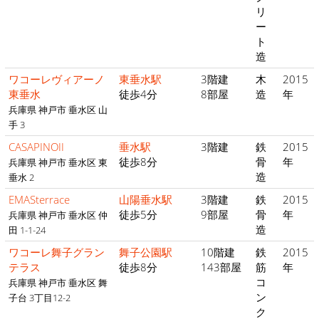
リ
ー
ト
造
ワコーレヴィアーノ
東垂水駅
3階建
木
2015
東垂水
徒歩4分
8部屋
造
年
兵庫県 神戸市 垂水区 山
手 3
CASAPINOII
垂水駅
3階建
鉄
2015
徒歩8分
骨
年
兵庫県 神戸市 垂水区 東
造
垂水 2
EMASterrace
山陽垂水駅
3階建
鉄
2015
徒歩5分
9部屋
骨
年
兵庫県 神戸市 垂水区 仲
造
田 1-1-24
ワコーレ舞子グラン
舞子公園駅
10階建
鉄
2015
テラス
徒歩8分
143部屋
筋
年
コ
兵庫県 神戸市 垂水区 舞
ン
子台 3丁目12-2
ク