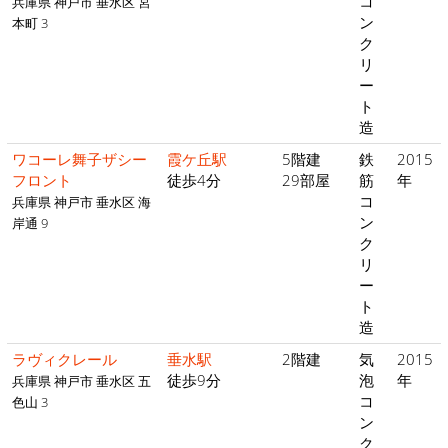
コ
兵庫県 神戸市 垂水区 宮
ン
本町 3
ク
リ
ー
ト
造
ワコーレ舞子ザシー
霞ケ丘駅
5階建
鉄
2015
フロント
徒歩4分
29部屋
筋
年
コ
兵庫県 神戸市 垂水区 海
ン
岸通 9
ク
リ
ー
ト
造
ラヴィクレール
垂水駅
2階建
気
2015
徒歩9分
泡
年
兵庫県 神戸市 垂水区 五
コ
色山 3
ン
ク