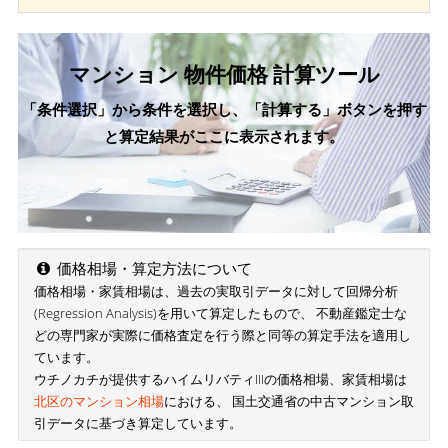
マンション 物件価格 計算ツール
「条件選択」から条件を選択し、「計算する」ボタンを押す
と算定結果がここに表示されます。
価格相場・算定方法について
価格相場・家賃相場は、過去の実取引データに対して回帰分析
(Regression Analysis)を用いて算定したもので、 不動産鑑定士な
どの専門家が実際に価格査定を行う際と同等の算定手法を適用し
ています。
ウチノカチが提供するハイムリバティIIIの価格相場、家賃相場は
北区のマンション相場
における、 国土交通省の中古マンション取
引データに基づき算定しています。