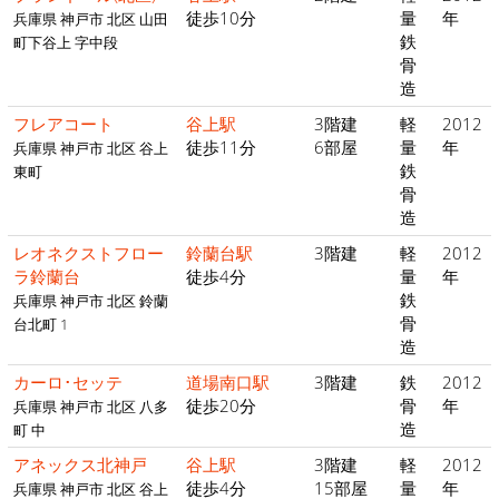
徒歩10分
量
年
兵庫県 神戸市 北区 山田
鉄
町下谷上 字中段
骨
造
フレアコート
谷上駅
3階建
軽
2012
徒歩11分
6部屋
量
年
兵庫県 神戸市 北区 谷上
鉄
東町
骨
造
レオネクストフロー
鈴蘭台駅
3階建
軽
2012
ラ鈴蘭台
徒歩4分
量
年
鉄
兵庫県 神戸市 北区 鈴蘭
骨
台北町 1
造
カーロ･セッテ
道場南口駅
3階建
鉄
2012
徒歩20分
骨
年
兵庫県 神戸市 北区 八多
造
町 中
アネックス北神戸
谷上駅
3階建
軽
2012
徒歩4分
15部屋
量
年
兵庫県 神戸市 北区 谷上