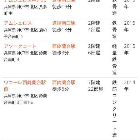
徒歩19分
骨
年
兵庫県 神戸市 北区 八多
造
町 中
アムシュロス
道場南口駅
2階建
鉄
2015
徒歩18分
4部屋
骨
年
兵庫県 神戸市 北区 鹿の
造
子台南町 1
アソークコート
西鈴蘭台駅
2階建
軽
2015
徒歩3分
6部屋
量
年
兵庫県 神戸市 北区 鈴蘭
鉄
台南町 4
骨
造
ワコーレ西鈴蘭台駅
西鈴蘭台駅
7階建
鉄
2014
前
徒歩5分
22部屋
筋
年
コ
兵庫県 神戸市 北区 鈴蘭
ン
台南町 3丁目1-5
ク
リ
ー
ト
造