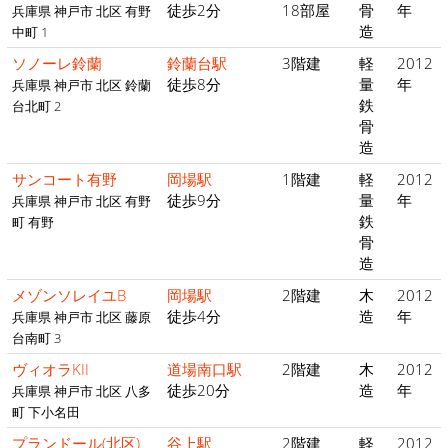
徒歩2分
18部屋
骨
年
兵庫県 神戸市 北区 有野
造
中町 1
ソノーレ鈴蘭
鈴蘭台駅
3階建
軽
2012
徒歩8分
量
年
兵庫県 神戸市 北区 鈴蘭
鉄
台北町 2
骨
造
サンコート有野
岡場駅
1階建
軽
2012
徒歩9分
量
年
兵庫県 神戸市 北区 有野
鉄
町 有野
骨
造
メゾンソレイユB
岡場駅
2階建
木
2012
徒歩4分
造
年
兵庫県 神戸市 北区 藤原
台南町 3
ヴィオラKII
道場南口駅
2階建
木
2012
徒歩20分
造
年
兵庫県 神戸市 北区 八多
町 下小名田
プランドール(北区)
谷上駅
2階建
軽
2012