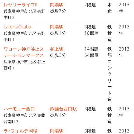
レヤリーライフII
岡場駅
2階建
木
2013
徒歩7分
造
年
兵庫県 神戸市 北区 有野
中町 2
LafortaOkaba
岡場駅
3階建
鉄
2013
徒歩1分
18部屋
骨
年
兵庫県 神戸市 北区 有野
造
中町 1
ワコーレ神戸谷上ス
谷上駅
14階建
鉄
2013
テーションマークス
徒歩3分
54部屋
筋
年
コ
兵庫県 神戸市 北区 谷上
ン
西町 1
ク
リ
ー
ト
造
ハーモニー西口
鈴蘭台西口駅
3階建
鉄
2013
徒歩1分
骨
年
兵庫県 神戸市 北区 鈴蘭
造
台南町 3
ラ･フォルテ岡場
岡場駅
3階建
鉄
2013