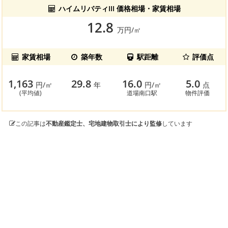
ハイムリバティIII 価格相場・家賃相場
12.8
万円/㎡
家賃相場
築年数
駅距離
評価点
1,163
29.8
16.0
5.0
円/㎡
年
円/㎡
点
(平均値)
道場南口駅
物件評価
この記事は
不動産鑑定士、宅地建物取引士により監修
しています