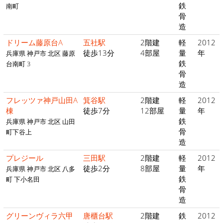
鉄
南町
骨
造
ドリーム藤原台A
五社駅
2階建
軽
2012
徒歩13分
4部屋
量
年
兵庫県 神戸市 北区 藤原
鉄
台南町 3
骨
造
フレッツァ神戸山田A
箕谷駅
2階建
軽
2012
棟
徒歩7分
12部屋
量
年
鉄
兵庫県 神戸市 北区 山田
骨
町下谷上
造
プレジール
三田駅
2階建
軽
2012
徒歩2分
8部屋
量
年
兵庫県 神戸市 北区 八多
鉄
町 下小名田
骨
造
グリーンヴィラ六甲
唐櫃台駅
2階建
鉄
2012