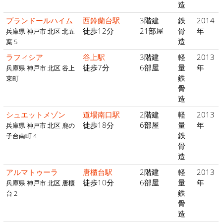
造
プランドールハイム
西鈴蘭台駅
3階建
鉄
2014
徒歩12分
21部屋
骨
年
兵庫県 神戸市 北区 北五
造
葉 5
ラフィシア
谷上駅
3階建
軽
2013
徒歩7分
6部屋
量
年
兵庫県 神戸市 北区 谷上
鉄
東町
骨
造
シュエットメゾン
道場南口駅
2階建
軽
2013
徒歩18分
6部屋
量
年
兵庫県 神戸市 北区 鹿の
鉄
子台南町 4
骨
造
アルマトゥーラ
唐櫃台駅
2階建
軽
2013
徒歩10分
6部屋
量
年
兵庫県 神戸市 北区 唐櫃
鉄
台 2
骨
造