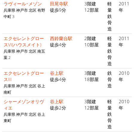
ラヴィール･メゾン
田尾寺駅
3階建
軽
2011
徒歩9分
12部屋
量
年
兵庫県 神戸市 北区 有野
鉄
中町 3
骨
造
エクセレントグロー
西鈴蘭台駅
2階建
軽
2011
スVI(ハウスメイト)
徒歩4分
10部屋
量
年
鉄
兵庫県 神戸市 北区 南五
骨
葉 2
造
エクセレントグロー
谷上駅
3階建
鉄
2010
スIII
徒歩4分
18部屋
骨
年
造
兵庫県 神戸市 北区 谷上
南町
シャーメゾンオリヴ
谷上駅
3階建
軽
2010
ィエ
徒歩2分
12部屋
量
年
鉄
兵庫県 神戸市 北区 谷上
骨
東町
造