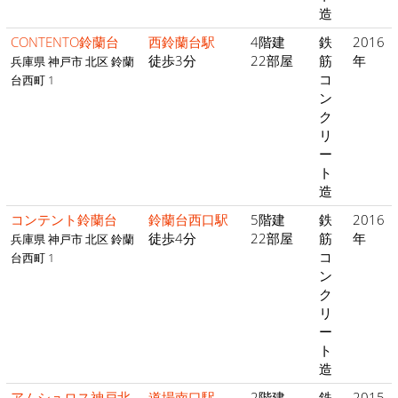
造
CONTENTO鈴蘭台
西鈴蘭台駅
4階建
鉄
2016
徒歩3分
22部屋
筋
年
兵庫県 神戸市 北区 鈴蘭
コ
台西町 1
ン
ク
リ
ー
ト
造
コンテント鈴蘭台
鈴蘭台西口駅
5階建
鉄
2016
徒歩4分
22部屋
筋
年
兵庫県 神戸市 北区 鈴蘭
コ
台西町 1
ン
ク
リ
ー
ト
造
アムシュロス神戸北
道場南口駅
2階建
鉄
2015