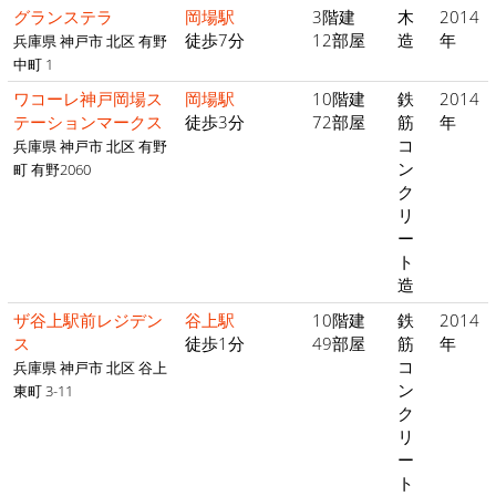
グランステラ
岡場駅
3階建
木
2014
徒歩7分
12部屋
造
年
兵庫県 神戸市 北区 有野
中町 1
ワコーレ神戸岡場ス
岡場駅
10階建
鉄
2014
テーションマークス
徒歩3分
72部屋
筋
年
コ
兵庫県 神戸市 北区 有野
ン
町 有野2060
ク
リ
ー
ト
造
ザ谷上駅前レジデン
谷上駅
10階建
鉄
2014
ス
徒歩1分
49部屋
筋
年
コ
兵庫県 神戸市 北区 谷上
ン
東町 3-11
ク
リ
ー
ト