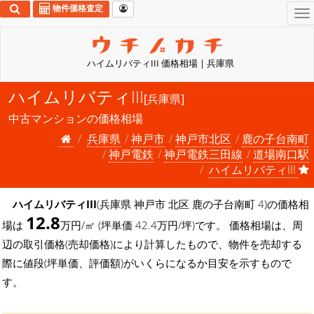
物件価格査定
To
na
ハイムリバティIII 価格相場 | 兵庫県
ハイムリバティIII
[兵庫県]
中古マンションの価格相場
兵庫県
神戸市
神戸市北区
鹿の子台南町
神戸電鉄
神戸電鉄三田線
道場南口駅
ハイムリバティIII
ハイムリバティIII
(兵庫県 神戸市 北区 鹿の子台南町 4)の価格相
12.8
場は
万円/㎡ (坪単価 42.4万円/坪)です。 価格相場は、周
辺の取引価格(売却価格)により計算したもので、物件を売却する
際に値段(坪単価、評価額)がいくらになるか目安を示すもので
す。