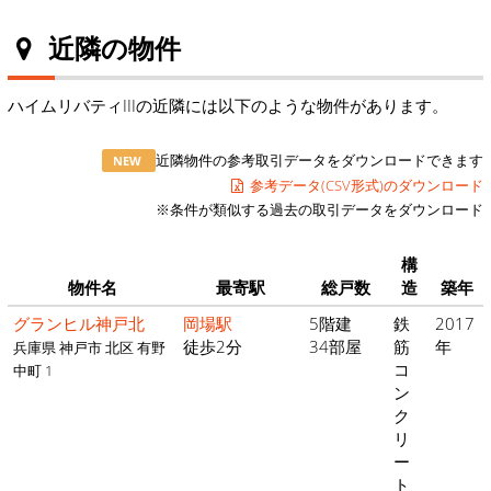
近隣の物件
ハイムリバティIIIの近隣には以下のような物件があります。
近隣物件の参考取引データをダウンロードできます
NEW
参考データ(CSV形式)のダウンロード
※条件が類似する過去の取引データをダウンロード
構
物件名
最寄駅
総戸数
造
築年
グランヒル神戸北
岡場駅
5階建
鉄
2017
徒歩2分
34部屋
筋
年
兵庫県 神戸市 北区 有野
コ
中町 1
ン
ク
リ
ー
ト