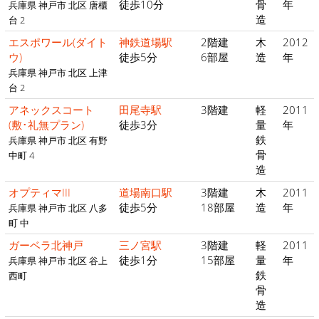
徒歩10分
骨
年
兵庫県 神戸市 北区 唐櫃
造
台 2
エスポワール(ダイト
神鉄道場駅
2階建
木
2012
ウ)
徒歩5分
6部屋
造
年
兵庫県 神戸市 北区 上津
台 2
アネックスコート
田尾寺駅
3階建
軽
2011
(敷･礼無プラン)
徒歩3分
量
年
鉄
兵庫県 神戸市 北区 有野
骨
中町 4
造
オプティマIII
道場南口駅
3階建
木
2011
徒歩5分
18部屋
造
年
兵庫県 神戸市 北区 八多
町 中
ガーベラ北神戸
三ノ宮駅
3階建
軽
2011
徒歩1分
15部屋
量
年
兵庫県 神戸市 北区 谷上
鉄
西町
骨
造