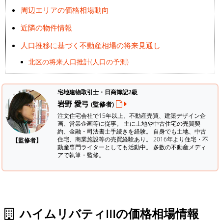
周辺エリアの価格相場動向
近隣の物件情報
人口推移に基づく不動産相場の将来見通し
北区の将来人口推計(人口の予測)
宅地建物取引士・日商簿記2級
岩野 愛弓
(監修者)
注文住宅会社で15年以上、不動産売買、建築デザイン企
画、営業企画等に従事。 主に土地や中古住宅の売買契
約、金融・司法書士手続きを経験。
自身でも土地、中古
住宅、商業施設等の売買経験あり。 2016年より住宅・不
【監修者】
動産専門ライターとしても活動中。 多数の不動産メディ
アで執筆・監修。
ハイムリバティIIIの価格相場情報