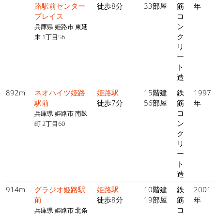
路駅前センター
徒歩8分
33部屋
筋
年
プレイス
コ
ン
兵庫県 姫路市 東延
ク
末 1丁目56
リ
ー
ト
造
892m
ネオハイツ姫路
姫路駅
15階建
鉄
1997
駅前
徒歩7分
56部屋
筋
年
コ
兵庫県 姫路市 南畝
ン
町 2丁目60
ク
リ
ー
ト
造
914m
グラジオ姫路駅
姫路駅
10階建
鉄
2001
前
徒歩8分
19部屋
筋
年
コ
兵庫県 姫路市 北条