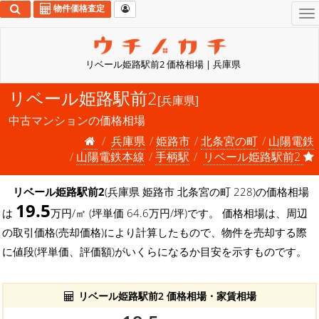
物件価格査定
To
na
リベール姫路駅前2 価格相場 | 兵庫県
リベール姫路駅前2
[兵庫県]
中古マンションの価格相場
兵庫県
姫路市
北条宮の町
山陽電鉄
山陽電鉄本線
手柄駅
リベール姫路駅前2
リベール姫路駅前2
(兵庫県 姫路市 北条宮の町 228)の価格相場
19.5
は
万円/㎡ (坪単価 64.6万円/坪)です。 価格相場は、周辺
の取引価格(売却価格)により計算したもので、物件を売却する際
に値段(坪単価、評価額)がいくらになるか目安を示すものです。
リベール姫路駅前2 価格相場・家賃相場