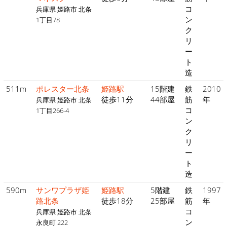
コ
兵庫県 姫路市 北条
ン
1丁目78
ク
リ
ー
ト
造
511m
ポレスター北条
姫路駅
15階建
鉄
2010
徒歩11分
44部屋
筋
年
兵庫県 姫路市 北条
コ
1丁目266-4
ン
ク
リ
ー
ト
造
590m
サンワプラザ姫
姫路駅
5階建
鉄
1997
路北条
徒歩18分
25部屋
筋
年
コ
兵庫県 姫路市 北条
ン
永良町 222