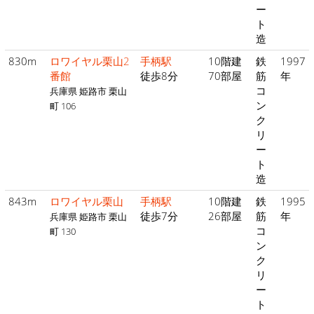
ー
ト
造
830m
ロワイヤル栗山2
手柄駅
10階建
鉄
1997
番館
徒歩8分
70部屋
筋
年
コ
兵庫県 姫路市 栗山
ン
町 106
ク
リ
ー
ト
造
843m
ロワイヤル栗山
手柄駅
10階建
鉄
1995
徒歩7分
26部屋
筋
年
兵庫県 姫路市 栗山
コ
町 130
ン
ク
リ
ー
ト