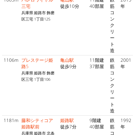
三宅
徒歩10分
40部屋
筋
年
コ
兵庫県 姫路市 飾磨
ン
区三宅 1丁目125
ク
リ
ー
ト
造
1106m
プレステージ姫
亀山駅
11階建
鉄
2001
路5
徒歩9分
37部屋
筋
年
コ
兵庫県 姫路市 飾磨
ン
区三宅 1丁目106
ク
リ
ー
ト
造
1181m
藤和シティコア
姫路駅
9階建
鉄
1992
姫路駅前
徒歩7分
40部屋
筋
年
コ
兵庫県 姫路市 北条