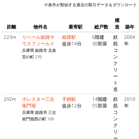
※条件が類似する過去の取引データをダウンロード
構
距離
物件名
最寄駅
総戸数
造
築年
223m
リベール姫路サ
姫路駅
6階建
鉄
2004
ウスフィールド
徒歩14分
30部屋
筋
年
コ
兵庫県 姫路市 北条
ン
宮の町 270
ク
リ
ー
ト
造
292m
ポレスター三左
手柄駅
14階建
鉄
2010
衛門堀
徒歩12分
55部屋
筋
年
コ
兵庫県 姫路市 三左
ン
衛門堀西の町 109
ク
リ
ー