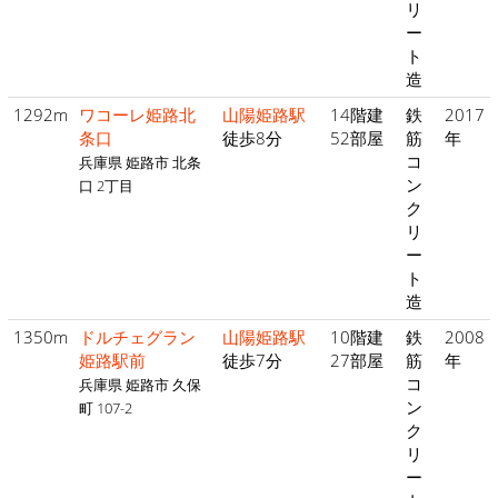
リ
ー
ト
造
1292m
ワコーレ姫路北
山陽姫路駅
14階建
鉄
2017
条口
徒歩8分
52部屋
筋
年
コ
兵庫県 姫路市 北条
ン
口 2丁目
ク
リ
ー
ト
造
1350m
ドルチェグラン
山陽姫路駅
10階建
鉄
2008
姫路駅前
徒歩7分
27部屋
筋
年
コ
兵庫県 姫路市 久保
ン
町 107-2
ク
リ
ー