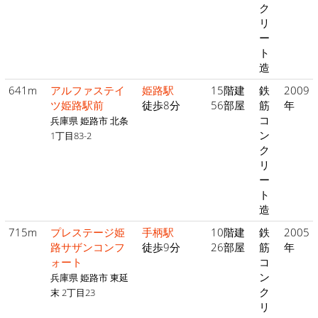
ク
リ
ー
ト
造
641m
アルファステイ
姫路駅
15階建
鉄
2009
ツ姫路駅前
徒歩8分
56部屋
筋
年
コ
兵庫県 姫路市 北条
ン
1丁目83-2
ク
リ
ー
ト
造
715m
プレステージ姫
手柄駅
10階建
鉄
2005
路サザンコンフ
徒歩9分
26部屋
筋
年
ォート
コ
ン
兵庫県 姫路市 東延
ク
末 2丁目23
リ