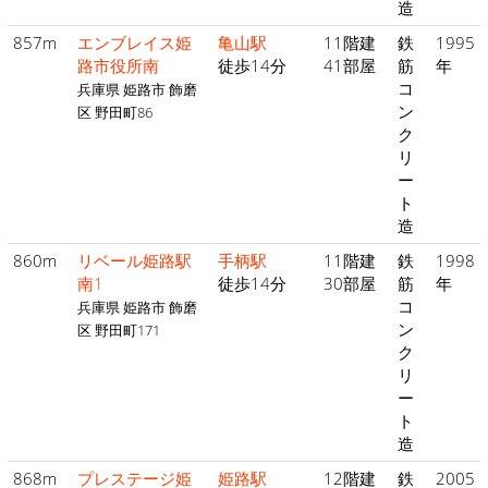
造
857m
エンブレイス姫
亀山駅
11階建
鉄
1995
路市役所南
徒歩14分
41部屋
筋
年
コ
兵庫県 姫路市 飾磨
ン
区 野田町86
ク
リ
ー
ト
造
860m
リベール姫路駅
手柄駅
11階建
鉄
1998
南1
徒歩14分
30部屋
筋
年
コ
兵庫県 姫路市 飾磨
ン
区 野田町171
ク
リ
ー
ト
造
868m
プレステージ姫
姫路駅
12階建
鉄
2005