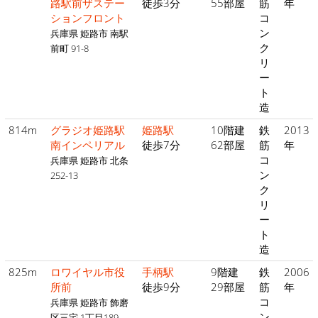
路駅前ザステー
徒歩3分
55部屋
筋
年
ションフロント
コ
ン
兵庫県 姫路市 南駅
ク
前町 91-8
リ
ー
ト
造
814m
グラジオ姫路駅
姫路駅
10階建
鉄
2013
南インペリアル
徒歩7分
62部屋
筋
年
コ
兵庫県 姫路市 北条
ン
252-13
ク
リ
ー
ト
造
825m
ロワイヤル市役
手柄駅
9階建
鉄
2006
所前
徒歩9分
29部屋
筋
年
コ
兵庫県 姫路市 飾磨
ン
区三宅 1丁目189