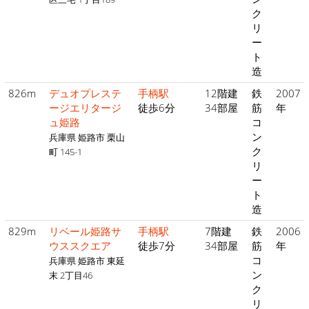
ク
リ
ー
ト
造
826m
デュオプレステ
手柄駅
12階建
鉄
2007
ージエリタージ
徒歩6分
34部屋
筋
年
ュ姫路
コ
ン
兵庫県 姫路市 栗山
ク
町 145-1
リ
ー
ト
造
829m
リベール姫路サ
手柄駅
7階建
鉄
2006
ウススクエア
徒歩7分
34部屋
筋
年
コ
兵庫県 姫路市 東延
ン
末 2丁目46
ク
リ