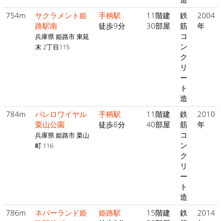
754m
サクラメント姫
手柄駅
11階建
鉄
2004
路駅南
徒歩9分
30部屋
筋
年
コ
兵庫県 姫路市 東延
ン
末 2丁目115
ク
リ
ー
ト
造
784m
パレロワイヤル
手柄駅
11階建
鉄
2010
栗山公園
徒歩8分
40部屋
筋
年
コ
兵庫県 姫路市 栗山
ン
町 116
ク
リ
ー
ト
造
786m
ネバーランド姫
姫路駅
15階建
鉄
2014