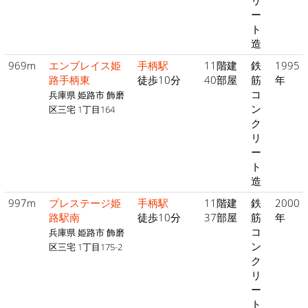
リ
ー
ト
造
969m
エンブレイス姫
手柄駅
11階建
鉄
1995
路手柄東
徒歩10分
40部屋
筋
年
コ
兵庫県 姫路市 飾磨
ン
区三宅 1丁目164
ク
リ
ー
ト
造
997m
プレステージ姫
手柄駅
11階建
鉄
2000
路駅南
徒歩10分
37部屋
筋
年
コ
兵庫県 姫路市 飾磨
ン
区三宅 1丁目175-2
ク
リ
ー
ト