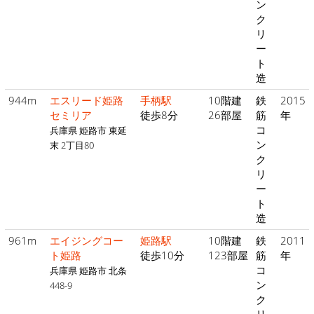
ン
ク
リ
ー
ト
造
944m
エスリード姫路
手柄駅
10階建
鉄
2015
セミリア
徒歩8分
26部屋
筋
年
コ
兵庫県 姫路市 東延
ン
末 2丁目80
ク
リ
ー
ト
造
961m
エイジングコー
姫路駅
10階建
鉄
2011
ト姫路
徒歩10分
123部屋
筋
年
コ
兵庫県 姫路市 北条
ン
448-9
ク