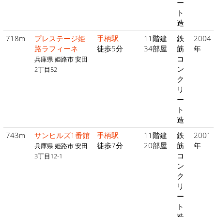
ー
ト
造
718m
プレステージ姫
手柄駅
11階建
鉄
2004
路ラフィーネ
徒歩5分
34部屋
筋
年
コ
兵庫県 姫路市 安田
ン
2丁目52
ク
リ
ー
ト
造
743m
サンヒルズ1番館
手柄駅
11階建
鉄
2001
徒歩7分
20部屋
筋
年
兵庫県 姫路市 安田
コ
3丁目12-1
ン
ク
リ
ー
ト
造