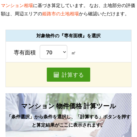
マンション相場
に基づき算定しています。 なお、土地部分の評価
額は、周辺エリアの
姫路市の土地相場
から確認いただけます。
対象物件の『専有面積』を選択
専有面積
㎡
計算する
マンション 物件価格 計算ツール
「条件選択」から条件を選択し、「計算する」ボタンを押す
と算定結果がここに表示されます。