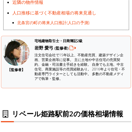
近隣の物件情報
人口推移に基づく不動産相場の将来見通し
北条宮の町の将来人口推計(人口の予測)
宅地建物取引士・日商簿記2級
岩野 愛弓
(監修者)
注文住宅会社で15年以上、不動産売買、建築デザイン企
画、営業企画等に従事。 主に土地や中古住宅の売買契
約、金融・司法書士手続きを経験。
自身でも土地、中古
住宅、商業施設等の売買経験あり。 2016年より住宅・不
【監修者】
動産専門ライターとしても活動中。 多数の不動産メディ
アで執筆・監修。
リベール姫路駅前2の価格相場情報