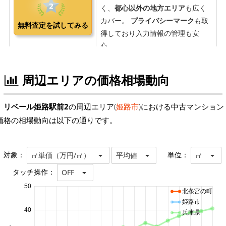
周辺エリアの価格相場動向
リベール姫路駅前2
の周辺エリア(
姫路市
)における中古マンション
価格の相場動向は以下の通りです。
対象：
単位：
㎡単価（万円/㎡）
平均値
㎡
タッチ操作：
OFF
50
北条宮の町
姫路市
40
兵庫県