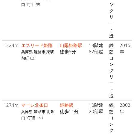
ン
口 1丁目35
ク
リ
ー
ト
造
1223m
エスリード姫路
山陽姫路駅
13階建
鉄
2015
徒歩5分
82部屋
筋
年
兵庫県 姫路市 東駅
コ
前町 63
ン
ク
リ
ー
ト
造
1274m
マーレ北条口
姫路駅
10階建
鉄
2002
徒歩11分
20部屋
筋
年
兵庫県 姫路市 北条
コ
口 3丁目12-1
ン
ク