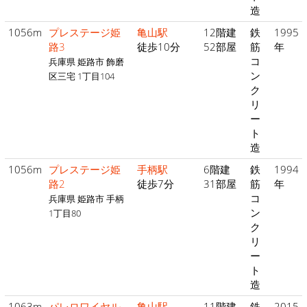
造
1056m
プレステージ姫
亀山駅
12階建
鉄
1995
路3
徒歩10分
52部屋
筋
年
コ
兵庫県 姫路市 飾磨
ン
区三宅 1丁目104
ク
リ
ー
ト
造
1056m
プレステージ姫
手柄駅
6階建
鉄
1994
路2
徒歩7分
31部屋
筋
年
コ
兵庫県 姫路市 手柄
ン
1丁目80
ク
リ
ー
ト
造
1063m
パレロワイヤル
亀山駅
11階建
鉄
2015