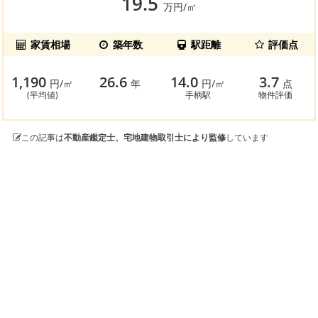
19.5
万円/㎡
家賃相場
築年数
駅距離
評価点
1,190
26.6
14.0
3.7
円/㎡
年
円/㎡
点
(平均値)
手柄駅
物件評価
この記事は
不動産鑑定士、宅地建物取引士により監修
しています