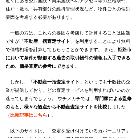
近くにある公共施設・商業施設へのアクセス等の立地条件、
住戸・敷地・共有部分の維持管理状況など、物件ごとの個別
要因を考慮する必要があります。
一般の方は、これらの要因を考慮して計算することは困難
ですが「
不動産一括査定サイト
」を利用することにより無料
で価格相場を計算してもらうことができます。 また、
姫路市
において条件が類似する過去の取引物件の情報も入手できる
ため、価格算定の参考にできます
。
しかし、「
不動産一括査定サイト
」といっても十数社の企
業が提供しており、どの査定サービスを利用すればいいのか
迷ってしまうでしょう。 ウチノカチでは、
専門家による監修
のもと、様々な観点から不動産査定サイトを比較
しました
（
比較記事はこちら
）。
以下のサイトは、「査定を受け付けているカバーエリア」