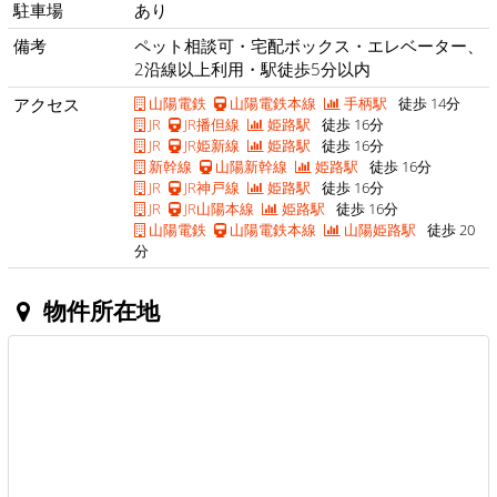
駐車場
あり
備考
ペット相談可・宅配ボックス・エレベーター、
2沿線以上利用・駅徒歩5分以内
アクセス
山陽電鉄
山陽電鉄本線
手柄駅
徒歩 14分
JR
JR播但線
姫路駅
徒歩 16分
JR
JR姫新線
姫路駅
徒歩 16分
新幹線
山陽新幹線
姫路駅
徒歩 16分
JR
JR神戸線
姫路駅
徒歩 16分
JR
JR山陽本線
姫路駅
徒歩 16分
山陽電鉄
山陽電鉄本線
山陽姫路駅
徒歩 20
分
物件所在地