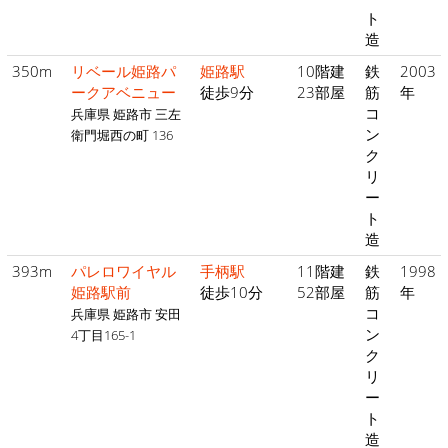
ト
造
350m
リベール姫路パ
姫路駅
10階建
鉄
2003
ークアベニュー
徒歩9分
23部屋
筋
年
コ
兵庫県 姫路市 三左
ン
衛門堀西の町 136
ク
リ
ー
ト
造
393m
パレロワイヤル
手柄駅
11階建
鉄
1998
姫路駅前
徒歩10分
52部屋
筋
年
コ
兵庫県 姫路市 安田
ン
4丁目165-1
ク
リ
ー
ト
造