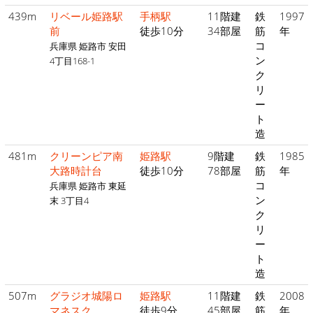
439m
リベール姫路駅
手柄駅
11階建
鉄
1997
前
徒歩10分
34部屋
筋
年
コ
兵庫県 姫路市 安田
ン
4丁目168-1
ク
リ
ー
ト
造
481m
クリーンピア南
姫路駅
9階建
鉄
1985
大路時計台
徒歩10分
78部屋
筋
年
コ
兵庫県 姫路市 東延
ン
末 3丁目4
ク
リ
ー
ト
造
507m
グラジオ城陽ロ
姫路駅
11階建
鉄
2008
マネスク
徒歩9分
45部屋
筋
年