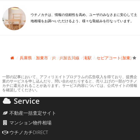
ウチノカチは、情報の信頼性を高め、ユーザのみなさまに安心して土
地相場をお調べいただけるよう、様々な取組みを行なっています。
兵庫県
加東市
JR
JR加古川線
滝駅
セピアコート(加東)
一部の記事において、アフィリエイトプログラムの広告収入を得ており、提携企
業のサービスを申し込んだり、問い合わせたりすると、売り上げの一部がウチノ
カチに還元されることがあります。サービス内容については、公式サイトの情報
を確認してください。
Service
不動産一括査定サイト
マンション物件相場
ウチノカチDIRECT