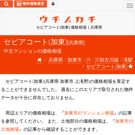
物件価格査定
To
na
セピアコート(加東) 価格相場 | 兵庫県
セピアコート(加東)
[兵庫県]
中古マンションの価格相場
兵庫県
加東市
JR
JR加古川線
滝駅
セピアコート(加東)
セピアコート(加東)(兵庫県 加東市 上滝野)の価格相場を算定す
ることができませんでした。 過去にこのエリアで取引された物件
データが十分に存在しておりません。
周辺エリアの価格相場は、『
加東市のマンション相場
』の記事
を参照してください。 また、土地部分の価格相場は、『
加東市の
土地相場
』の記事から確認することができます。