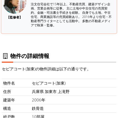
注文住宅会社で15年以上、不動産売買、建築デザイン企
画、営業企画等に従事。 主に土地や中古住宅の売買契
約、金融・司法書士手続きを経験。
自身でも土地、中古
住宅、商業施設等の売買経験あり。 2016年より住宅・不
【監修者】
動産専門ライターとしても活動中。 多数の不動産メディ
アで執筆・監修。
物件の詳細情報
セピアコート(加東)の物件詳細は以下の通りです。
物件名
セピアコート(加東)
住所
兵庫県 加東市 上滝野
建築年
2006年
構造
鉄骨造
総戸数
10部屋