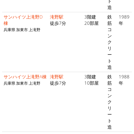
ト
造
サンハイツ上滝野D
滝野駅
3階建
鉄
1989
棟
徒歩7分
20部屋
筋
年
コ
兵庫県 加東市 上滝野
ン
ク
リ
ー
ト
造
サンハイツ上滝野A棟
滝野駅
3階建
鉄
1988
徒歩7分
10部屋
筋
年
兵庫県 加東市 上滝野
コ
ン
ク
リ
ー
ト
造