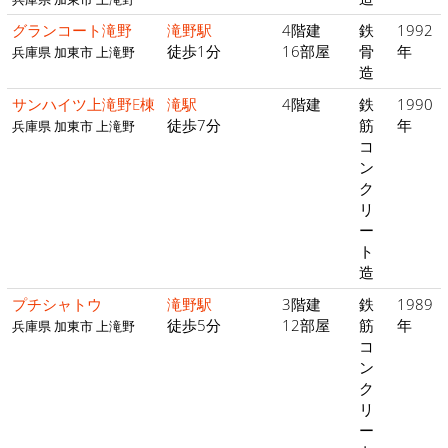
グランコート滝野
滝野駅
4階建
鉄
1992
徒歩1分
16部屋
骨
年
兵庫県 加東市 上滝野
造
サンハイツ上滝野E棟
滝駅
4階建
鉄
1990
徒歩7分
筋
年
兵庫県 加東市 上滝野
コ
ン
ク
リ
ー
ト
造
プチシャトウ
滝野駅
3階建
鉄
1989
徒歩5分
12部屋
筋
年
兵庫県 加東市 上滝野
コ
ン
ク
リ
ー