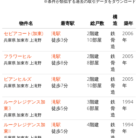
※条件が類似する過去の取引データをダウンロード
構
物件名
最寄駅
総戸数
造
築年
セピアコート(加東)
滝駅
2階建
鉄
2006
徒歩3分
10部屋
骨
年
兵庫県 加東市 上滝野
造
フラワーヒル
滝駅
2階建
鉄
2005
徒歩8分
8部屋
骨
年
兵庫県 加東市 上滝野
造
ビアンヒルズ
滝駅
2階建
鉄
2005
徒歩7分
10部屋
骨
年
兵庫県 加東市 上滝野
造
ルークレジデンス加
滝駅
3階建
鉄
1994
東3
徒歩5分
6部屋
骨
年
造
兵庫県 加東市 上滝野
ルークレジデンス加
滝駅
4階建
鉄
1994
東II
徒歩5分
骨
年
造
兵庫県 加東市 上滝野