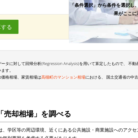
「条件選択」から条件を選択し
果がここに
算する
に対して回帰分析(Regression Analysis)を用いて算定したもので、
います。
の価格相場、家賃相場は
高槻町のマンション相場
における、 国土交通省の中
「売却相場」を調べる
は、学区等の周辺環境、近くにある公共施設・商業施設へのアクセ