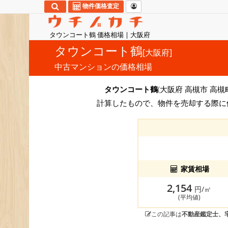
物件価格査定
タウンコート鶴 価格相場 | 大阪府
タウンコート鶴
[大阪府]
中古マンションの価格相場
タウンコート鶴
(大阪府 高槻市 高
計算したもので、物件を売却する際に
家賃相場
2,154
円/㎡
(平均値)
この記事は
不動産鑑定士、