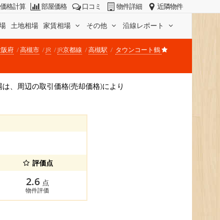
価格計算
部屋価格
口コミ
物件詳細
近隣物件
場
土地相場
家賃相場
その他
沿線レポート
大阪府
高槻市
JR
JR京都線
高槻駅
タウンコート鶴
格相場は、周辺の取引価格(売却価格)により
評価点
2.6
点
物件評価