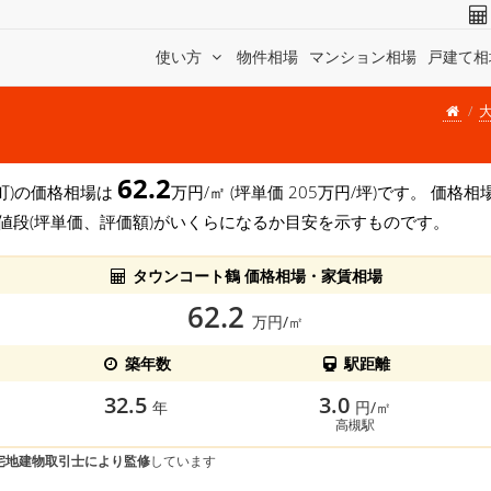
使い方
物件相場
マンション相場
戸建て相
62.2
槻町)の価格相場は
万円/㎡ (坪単価 205万円/坪)です。 価
値段(坪単価、評価額)がいくらになるか目安を示すものです。
タウンコート鶴 価格相場・家賃相場
62.2
万円/㎡
築年数
駅距離
32.5
3.0
年
円/㎡
高槻駅
宅地建物取引士により監修
しています