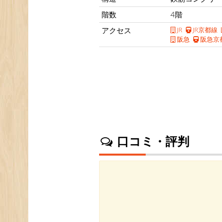
階数
4階
アクセス
JR
JR京都線
阪急
阪急京
口コミ・評判