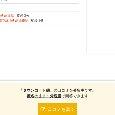
高槻駅
徒歩 3分
都本線
高槻市駅
徒歩 5分
『
タウンコート鶴
』の口コミを募集中です。
匿名のまま１分程度
で回答できます
口コミを書く