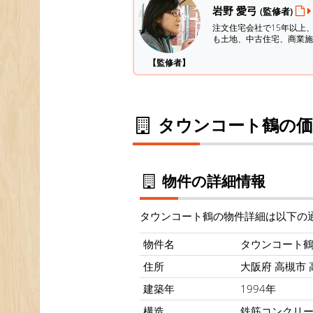
岩野 愛弓
(監修者)
注文住宅会社で15年以上
も土地、中古住宅、商業施
【監修者】
タウンコート鶴の価
物件の詳細情報
タウンコート鶴の物件詳細は以下の
物件名
タウンコート
住所
大阪府 高槻市 
建築年
1994年
構造
鉄筋コンクリ