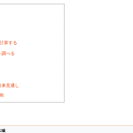
を計算する
を調べる
将来見通し
測)
2級