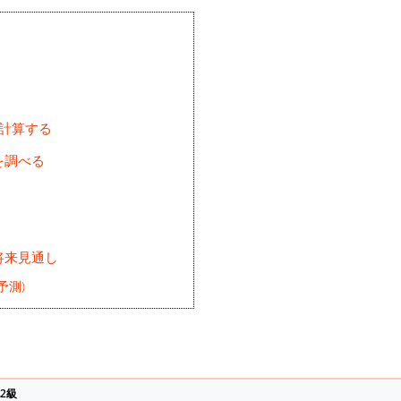
を計算する
を調べる
将来見通し
予測)
2級