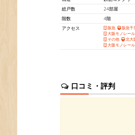
総戸数
24部屋
階数
4階
アクセス
阪急
阪急千
大阪モノレール
その他
北大
大阪モノレール
口コミ・評判