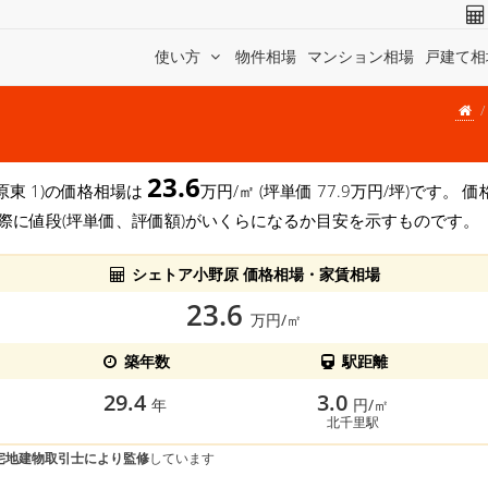
使い方
物件相場
マンション相場
戸建て相
23.6
原東 1)の価格相場は
万円/㎡ (坪単価 77.9万円/坪)です
際に値段(坪単価、評価額)がいくらになるか目安を示すものです。
シェトア小野原 価格相場・家賃相場
23.6
万円/㎡
築年数
駅距離
29.4
3.0
年
円/㎡
北千里駅
宅地建物取引士により監修
しています