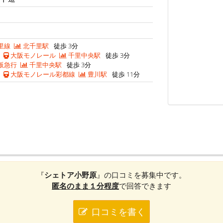
里線
北千里駅
徒歩 3分
大阪モノレール
千里中央駅
徒歩 3分
阪急行
千里中央駅
徒歩 3分
大阪モノレール彩都線
豊川駅
徒歩 11分
『
シェトア小野原
』の口コミを募集中です。
匿名のまま１分程度
で回答できます
口コミを書く