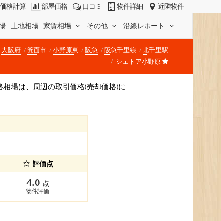
価格計算
部屋価格
口コミ
物件詳細
近隣物件
場
土地相場
家賃相場
その他
沿線レポート
大阪府
箕面市
小野原東
阪急
阪急千里線
北千里駅
シェトア小野原
。 価格相場は、周辺の取引価格(売却価格)に
評価点
4.0
点
物件評価