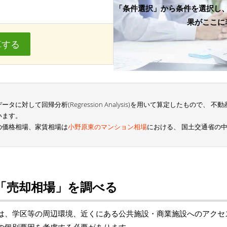
「条件選択」から条件を選択し
果がここに
算する
に対して回帰分析(Regression Analysis)を用いて算定したもので、
います。
の価格相場、家賃相場は
小野原東のマンション相場
における、 国土交通省の
「売却相場」を調べる
は、学区等の周辺環境、近くにある公共施設・商業施設へのアクセ