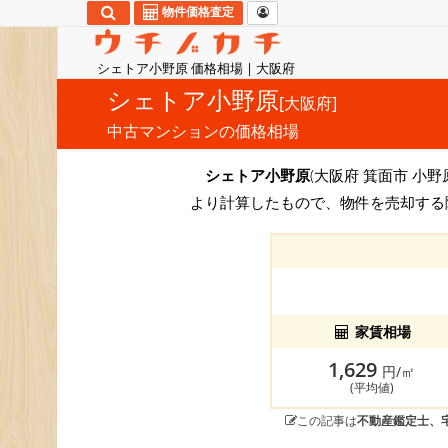
物件価格査定
シェトア小野原 価格相場 | 大阪府
シェトア小野原
[大阪府]
中古マンションの価格相場
シェトア小野原
(大阪府 箕面市 小野
より計算したもので、物件を売却する
家賃相場
1,629
円/㎡
(平均値)
この記事は
不動産鑑定士、