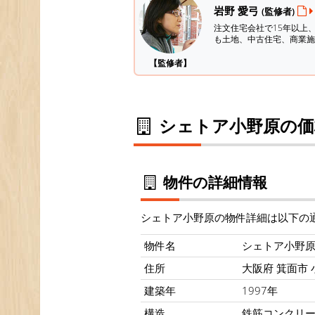
岩野 愛弓
(監修者)
注文住宅会社で15年以上
も土地、中古住宅、商業施
【監修者】
シェトア小野原の価
物件の詳細情報
シェトア小野原の物件詳細は以下の
物件名
シェトア小野
住所
大阪府 箕面市 
建築年
1997年
構造
鉄筋コンクリ