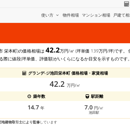
使い方
物件相場
マンション相場
戸建て相
42.2
田市 栄本町)の価格相場は
万円/㎡ (坪単価 139万円/坪)で
る際に値段(坪単価、評価額)がいくらになるか目安を示すものです
グランデ-ジ池田栄本町 価格相場・家賃相場
42.2
万円/㎡
築年数
駅距離
14.7
7.0
年
円/㎡
池田駅
宅地建物取引士により監修
しています