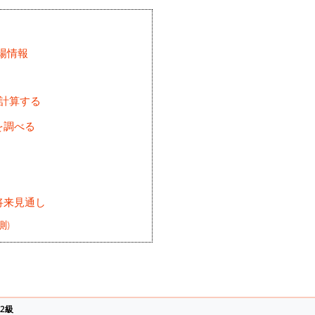
場情報
を計算する
を調べる
将来見通し
測)
2級