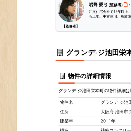
岩野 愛弓
(監修者)
注文住宅会社で15年以上
も土地、中古住宅、商業施
【監修者】
グランデ-ジ池田栄
物件の詳細情報
グランデ-ジ池田栄本町の物件詳細は
物件名
グランデ-ジ池
住所
大阪府 池田市 
建築年
2011年
構造
鉄筋コンクリ