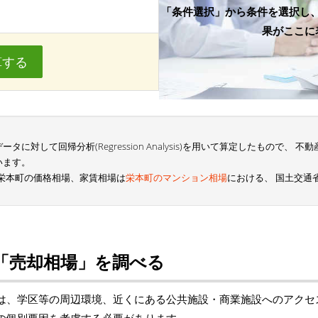
「条件選択」から条件を選択し
果がここに
算する
に対して回帰分析(Regression Analysis)を用いて算定したもので、
います。
栄本町の価格相場、家賃相場は
栄本町のマンション相場
における、 国土交通
「売却相場」を調べる
は、学区等の周辺環境、近くにある公共施設・商業施設へのアクセ