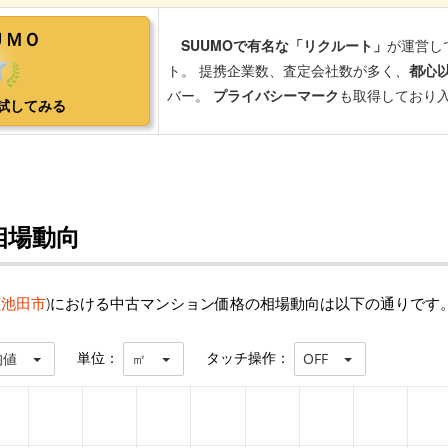
相場動向
(
池田市
)における中古マンション価格の相場動向は以下の通りです
単位：
タッチ操作：
均値
㎡
OFF