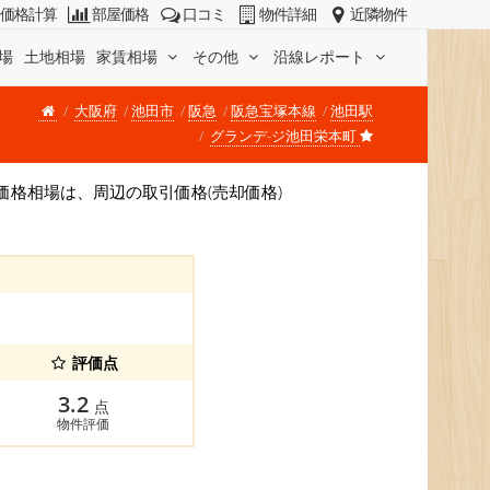
価格計算
部屋価格
口コミ
物件詳細
近隣物件
場
土地相場
家賃相場
その他
沿線レポート
大阪府
池田市
阪急
阪急宝塚本線
池田駅
グランデ-ジ池田栄本町
す。 価格相場は、周辺の取引価格(売却価格)
。
評価点
3.2
点
物件評価