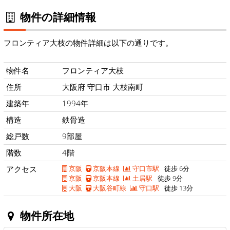
物件の詳細情報
フロンティア大枝の物件詳細は以下の通りです。
物件名
フロンティア大枝
住所
大阪府 守口市 大枝南町
建築年
1994年
構造
鉄骨造
総戸数
9部屋
階数
4階
アクセス
京阪
京阪本線
守口市駅
徒歩 6分
京阪
京阪本線
土居駅
徒歩 9分
大阪
大阪谷町線
守口駅
徒歩 13分
物件所在地