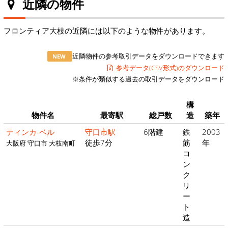
近隣の物件
フロンティア大枝の近隣には以下のような物件があります。
近隣物件の参考取引データをダウンロードできます
NEW
参考データ(CSV形式)のダウンロード
※条件が類似する過去の取引データをダウンロード
構
物件名
最寄駅
総戸数
造
築年
ティンカ-ベル
守口市駅
6階建
鉄
2003
徒歩7分
筋
年
大阪府 守口市 大枝南町
コ
ン
ク
リ
ー
ト
造