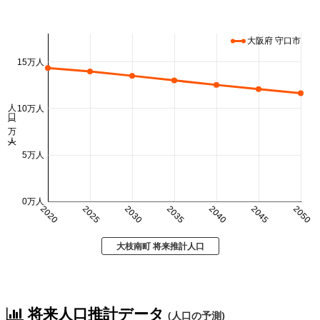
大阪府 守口市
15万人
人口 (万人)
10万人
5万人
0万人
2020
2025
2030
2035
2040
2045
2050
大枝南町 将来推計人口
将来人口推計データ
(人口の予測)