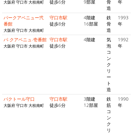
徒歩6分
9部屋
骨
年
大阪府 守口市 大枝南町
造
パークアベニュー弐
守口市駅
4階建
鉄
1993
番館
徒歩8分
16部屋
骨
年
造
大阪府 守口市 大枝南町
パ-クアベニュ-壱番館
守口市駅
4階建
気
1992
徒歩6分
泡
年
大阪府 守口市 大枝南町
コ
ン
ク
リ
ー
ト
造
パクトール守口
守口市駅
3階建
鉄
1990
徒歩6分
12部屋
筋
年
大阪府 守口市 大枝南町
コ
ン
ク
リ