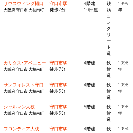
サウスウィング樋口
守口市駅
3階建
鉄
1999
徒歩7分
10部屋
筋
年
大阪府 守口市 大枝南町
コ
ン
ク
リ
ー
ト
造
カリタス･アベニュー
守口市駅
4階建
鉄
1996
徒歩7分
骨
年
大阪府 守口市 大枝南町
造
サンフォレスト守口
守口市駅
4階建
鉄
1996
徒歩5分
骨
年
大阪府 守口市 大枝南町
造
シャルマン大枝
守口市駅
5階建
鉄
1996
徒歩5分
骨
年
大阪府 守口市 大枝南町
造
フロンティア大枝
守口市駅
4階建
鉄
1994