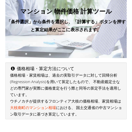
マンション 物件価格 計算ツール
「条件選択」から条件を選択し、「計算する」ボタンを押す
と算定結果がここに表示されます。
価格相場・算定方法について
価格相場・家賃相場は、過去の実取引データに対して回帰分析
(Regression Analysis)を用いて算定したもので、 不動産鑑定士な
どの専門家が実際に価格査定を行う際と同等の算定手法を適用し
ています。
ウチノカチが提供するフロンティア大枝の価格相場、家賃相場は
大枝南町のマンション相場
における、 国土交通省の中古マンショ
ン取引データに基づき算定しています。