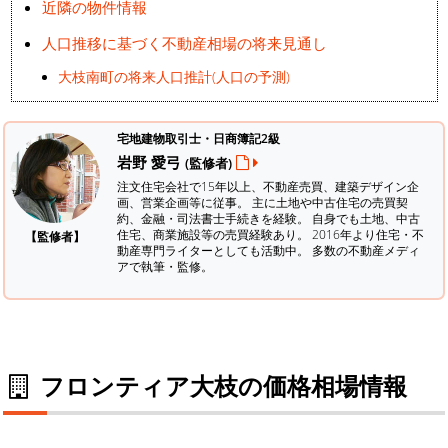
近隣の物件情報
人口推移に基づく不動産相場の将来見通し
大枝南町の将来人口推計(人口の予測)
宅地建物取引士・日商簿記2級
岩野 愛弓
(監修者)
注文住宅会社で15年以上、不動産売買、建築デザイン企
画、営業企画等に従事。 主に土地や中古住宅の売買契
約、金融・司法書士手続きを経験。
自身でも土地、中古
住宅、商業施設等の売買経験あり。 2016年より住宅・不
【監修者】
動産専門ライターとしても活動中。 多数の不動産メディ
アで執筆・監修。
フロンティア大枝の価格相場情報