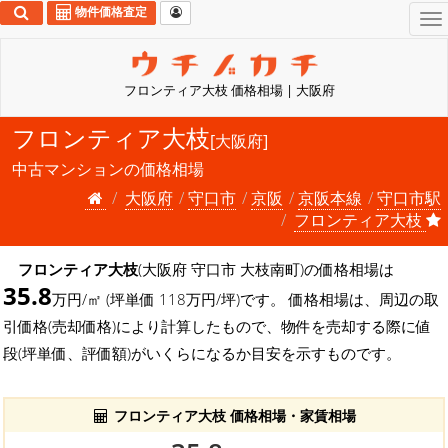
物件価格査定
To
na
フロンティア大枝 価格相場 | 大阪府
フロンティア大枝
[大阪府]
中古マンションの価格相場
大阪府
守口市
京阪
京阪本線
守口市駅
フロンティア大枝
フロンティア大枝
(大阪府 守口市 大枝南町)の価格相場は
35.8
万円/㎡ (坪単価 118万円/坪)です。 価格相場は、周辺の取
引価格(売却価格)により計算したもので、物件を売却する際に値
段(坪単価、評価額)がいくらになるか目安を示すものです。
フロンティア大枝 価格相場・家賃相場