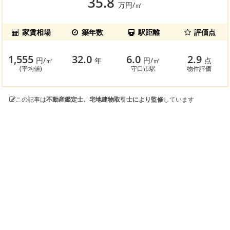
35.8
万円/㎡
家賃相場
築年数
駅距離
評価点
1,555
32.0
6.0
2.9
円/㎡
年
円/㎡
点
(平均値)
守口市駅
物件評価
この記事は
不動産鑑定士、宅地建物取引士により監修
しています