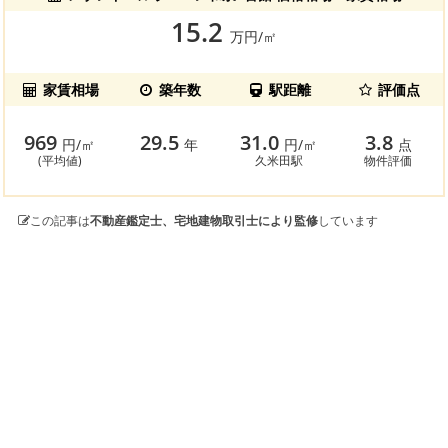
15.2
万円/㎡
家賃相場
築年数
駅距離
評価点
969
29.5
31.0
3.8
円/㎡
年
円/㎡
点
(平均値)
久米田駅
物件評価
この記事は
不動産鑑定士、宅地建物取引士により監修
しています