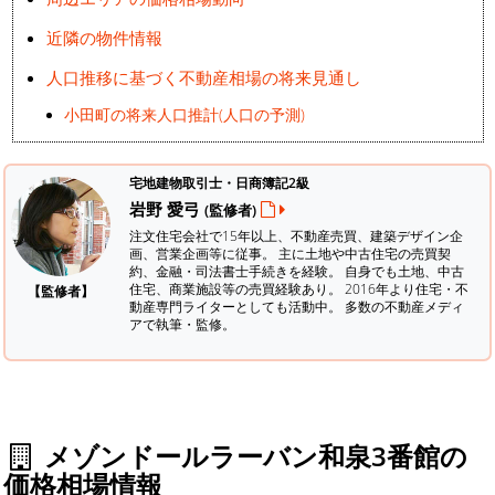
近隣の物件情報
人口推移に基づく不動産相場の将来見通し
小田町の将来人口推計(人口の予測)
宅地建物取引士・日商簿記2級
岩野 愛弓
(監修者)
注文住宅会社で15年以上、不動産売買、建築デザイン企
画、営業企画等に従事。 主に土地や中古住宅の売買契
約、金融・司法書士手続きを経験。
自身でも土地、中古
住宅、商業施設等の売買経験あり。 2016年より住宅・不
【監修者】
動産専門ライターとしても活動中。 多数の不動産メディ
アで執筆・監修。
メゾンドールラーバン和泉3番館の
価格相場情報