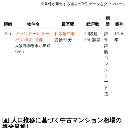
※条件が類似する過去の取引データをダウンロード
構
距離
物件名
最寄駅
総戸数
造
築年
95m
メゾンドールラー
和泉府中駅
14階建
鉄
1996
バン和泉2番館
徒歩31分
260部屋
骨
年
鉄
大阪府 和泉市 小田町
筋
586-1
コ
ン
ク
リ
ー
ト
造
人口推移に基づく中古マンション相場の
将来見通し