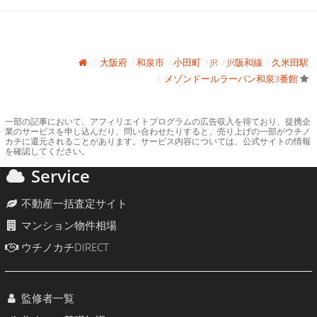
大阪府
和泉市
小田町
JR
JR阪和線
久米田駅
メゾンドールラーバン和泉3番館
一部の記事において、アフィリエイトプログラムの広告収入を得ており、提携企
業のサービスを申し込んだり、問い合わせたりすると、売り上げの一部がウチノ
カチに還元されることがあります。サービス内容については、公式サイトの情報
を確認してください。
Service
不動産一括査定サイト
マンション物件相場
ウチノカチDIRECT
監修者一覧