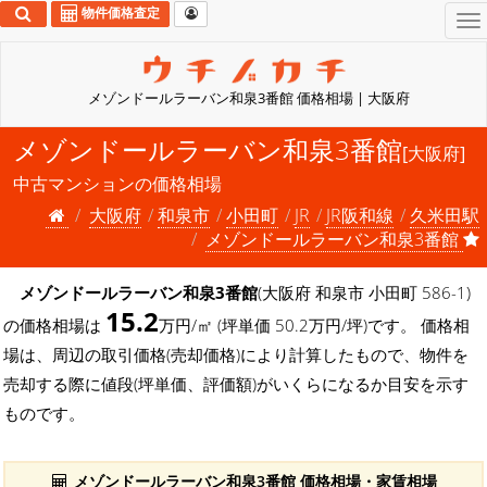
物件価格査定
To
na
メゾンドールラーバン和泉3番館 価格相場 | 大阪府
メゾンドールラーバン和泉3番館
[大阪府]
中古マンションの価格相場
大阪府
和泉市
小田町
JR
JR阪和線
久米田駅
メゾンドールラーバン和泉3番館
メゾンドールラーバン和泉3番館
(大阪府 和泉市 小田町 586-1)
15.2
の価格相場は
万円/㎡ (坪単価 50.2万円/坪)です。 価格相
場は、周辺の取引価格(売却価格)により計算したもので、物件を
売却する際に値段(坪単価、評価額)がいくらになるか目安を示す
ものです。
メゾンドールラーバン和泉3番館 価格相場・家賃相場