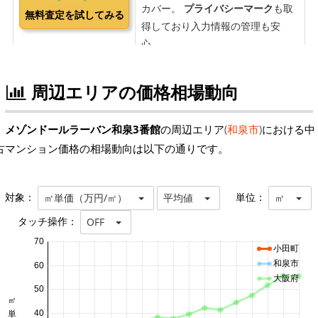
周辺エリアの価格相場動向
メゾンドールラーバン和泉3番館
の周辺エリア(
和泉市
)における中
古マンション価格の相場動向は以下の通りです。
対象：
単位：
㎡単価（万円/㎡）
平均値
㎡
タッチ操作：
OFF
70
小田町
和泉市
60
大阪府
50
40