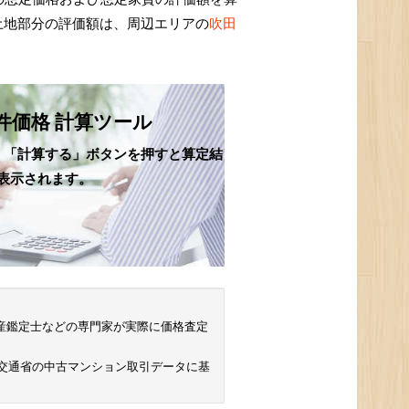
土地部分の評価額は、周辺エリアの
吹田
件価格 計算ツール
、「計算する」ボタンを押すと算定結
表示されます。
 不動産鑑定士などの専門家が実際に価格査定
土交通省の中古マンション取引データに基