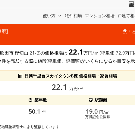
使い方
物件相場
マンション相場
戸建て相
阪府]
22.1
 吹田市 樫切山 21-B)の価格相場は
万円/㎡ (坪単価 72.9
物件を売却する際に値段(坪単価、評価額)がいくらになるか目安を
日興千里台スカイタウンB棟 価格相場・家賃相場
22.1
万円/㎡
築年数
駅距離
50.1
19.0
年
円/㎡
万博記念公園駅
宅地建物取引士により監修
しています