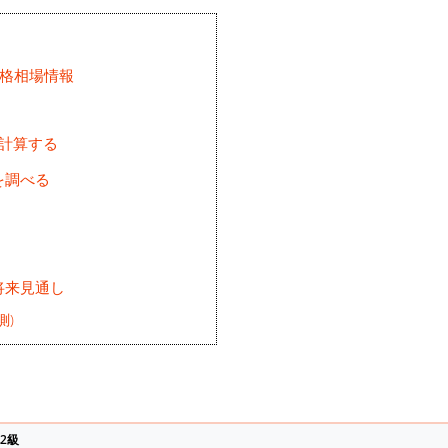
価格相場情報
を計算する
を調べる
将来見通し
測)
2級