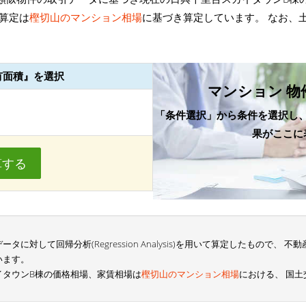
算定は
樫切山のマンション相場
に基づき算定しています。 なお、
有面積』を選択
マンション 物
「条件選択」から条件を選択し
果がここに
算する
に対して回帰分析(Regression Analysis)を用いて算定したもので、
います。
イタウンB棟の価格相場、家賃相場は
樫切山のマンション相場
における、 国