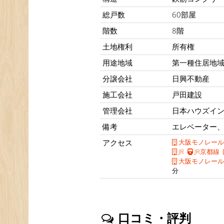
総戸数
60部屋
階数
8階
土地権利
所有権
用途地域
第一種住居地
分譲会社
日興不動産
施工会社
戸田建設
管理会社
日本ハウズイ
備考
エレベーター、
アクセス
大阪モノレール
JR
JR京都線
大阪モノレール
分
口コミ・評判