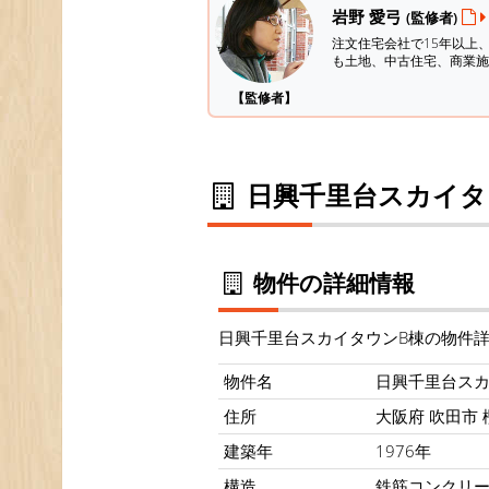
岩野 愛弓
(監修者)
注文住宅会社で15年以上
も土地、中古住宅、商業施
【監修者】
日興千里台スカイタ
物件の詳細情報
日興千里台スカイタウンB棟の物件
物件名
日興千里台スカ
住所
大阪府 吹田市 樫
建築年
1976年
構造
鉄筋コンクリ