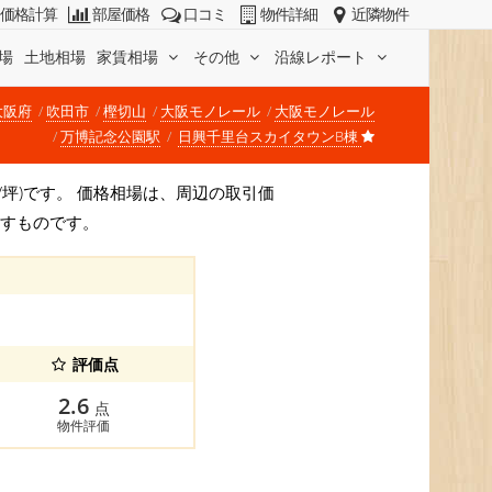
価格計算
部屋価格
口コミ
物件詳細
近隣物件
場
土地相場
家賃相場
その他
沿線レポート
大阪府
吹田市
樫切山
大阪モノレール
大阪モノレール
万博記念公園駅
日興千里台スカイタウンB棟
万円/坪)です。 価格相場は、周辺の取引価
示すものです。
評価点
2.6
点
物件評価