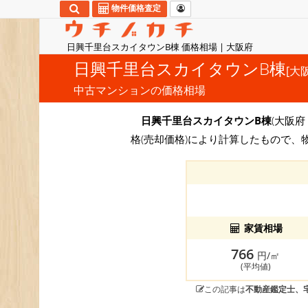
物件価格査定
日興千里台スカイタウンB棟 価格相場 | 大阪府
日興千里台スカイタウンB棟
[大
中古マンションの価格相場
日興千里台スカイタウンB棟
(大阪府
格(売却価格)により計算したもので、
家賃相場
766
円/㎡
(平均値)
この記事は
不動産鑑定士、