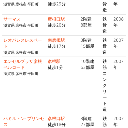
徒歩29分
骨
年
滋賀県 彦根市 平田町
造
サーマス
彦根口駅
2階建
鉄
2008
徒歩20分
8部屋
骨
年
滋賀県 彦根市 平田町
造
レオパレスレスペー
南彦根駅
3階建
鉄
2007
ト
徒歩17分
15部屋
骨
年
造
滋賀県 彦根市 平田町
エンゼルプラザ彦根
彦根駅
10階建
鉄
2007
ベルロード
徒歩1分
63部屋
筋
年
コ
滋賀県 彦根市 平田町
ン
ク
リ
ー
ト
造
ハミルトン･プリンセ
彦根口駅
3階建
鉄
2007
ス
徒歩18分
27部屋
筋
年