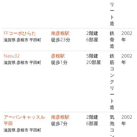
リ
ー
ト
造
FFコーポひらた
南彦根駅
2階建
鉄
2002
徒歩23分
6部屋
骨
年
滋賀県 彦根市 平田町
造
Nasu32
彦根駅
5階建
鉄
2002
徒歩1分
20部屋
筋
年
滋賀県 彦根市 平田町
コ
ン
ク
リ
ー
ト
造
アーバンキャッスル
南彦根駅
2階建
気
2002
平田
徒歩7分
6部屋
泡
年
コ
滋賀県 彦根市 平田町
ン