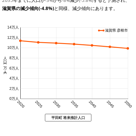
滋賀県の減少傾向(-4.8%)
と同様、減少傾向にあります。
14万人
滋賀県 彦根市
12万人
10万人
人口 (万人)
8万人
6万人
4万人
2万人
0万人
2020
2025
2030
2035
2040
2045
2050
平田町 将来推計人口