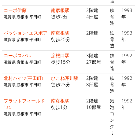
造
コーポ伊藤
南彦根駅
2階建
鉄
1993
徒歩2分
4部屋
骨
年
滋賀県 彦根市 平田町
造
パッション･エスポア
南彦根駅
2階建
鉄
1993
徒歩25分
骨
年
滋賀県 彦根市 平田町
造
コーポスバル
彦根口駅
3階建
鉄
1992
徒歩15分
27部屋
骨
年
滋賀県 彦根市 平田町
造
北村ハイツ(平田町)
ひこね芹川駅
2階建
鉄
1992
徒歩23分
8部屋
骨
年
滋賀県 彦根市 平田町
造
フラットフィールド
南彦根駅
2階建
気
1992
1st.
徒歩1分
10部屋
泡
年
コ
滋賀県 彦根市 平田町
ン
ク
リ