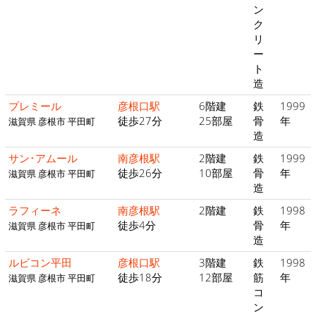
ン
ク
リ
ー
ト
造
プレミール
彦根口駅
6階建
鉄
1999
徒歩27分
25部屋
骨
年
滋賀県 彦根市 平田町
造
サン･アムール
南彦根駅
2階建
鉄
1999
徒歩26分
10部屋
骨
年
滋賀県 彦根市 平田町
造
ラフィーネ
南彦根駅
2階建
鉄
1998
徒歩4分
骨
年
滋賀県 彦根市 平田町
造
ルビコン平田
彦根口駅
3階建
鉄
1998
徒歩18分
12部屋
筋
年
滋賀県 彦根市 平田町
コ
ン