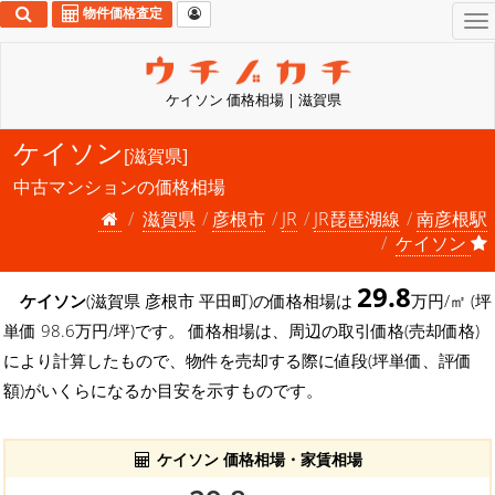
物件価格査定
To
na
ケイソン 価格相場 | 滋賀県
ケイソン
[滋賀県]
中古マンションの価格相場
滋賀県
彦根市
JR
JR琵琶湖線
南彦根駅
ケイソン
29.8
ケイソン
(滋賀県 彦根市 平田町)の価格相場は
万円/㎡ (坪
単価 98.6万円/坪)です。 価格相場は、周辺の取引価格(売却価格)
により計算したもので、物件を売却する際に値段(坪単価、評価
額)がいくらになるか目安を示すものです。
ケイソン 価格相場・家賃相場