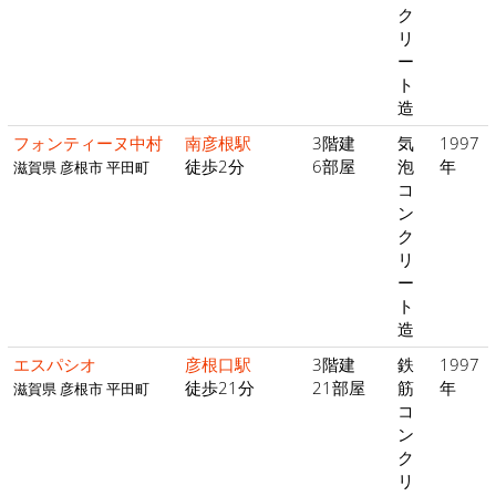
ク
リ
ー
ト
造
フォンティーヌ中村
南彦根駅
3階建
気
1997
徒歩2分
6部屋
泡
年
滋賀県 彦根市 平田町
コ
ン
ク
リ
ー
ト
造
エスパシオ
彦根口駅
3階建
鉄
1997
徒歩21分
21部屋
筋
年
滋賀県 彦根市 平田町
コ
ン
ク
リ