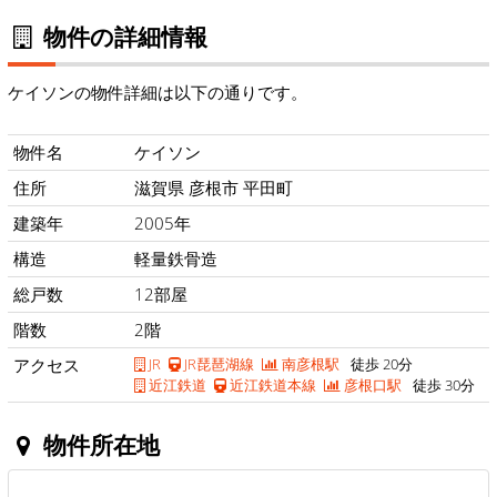
物件の詳細情報
ケイソンの物件詳細は以下の通りです。
物件名
ケイソン
住所
滋賀県 彦根市 平田町
建築年
2005年
構造
軽量鉄骨造
総戸数
12部屋
階数
2階
アクセス
JR
JR琵琶湖線
南彦根駅
徒歩 20分
近江鉄道
近江鉄道本線
彦根口駅
徒歩 30分
物件所在地