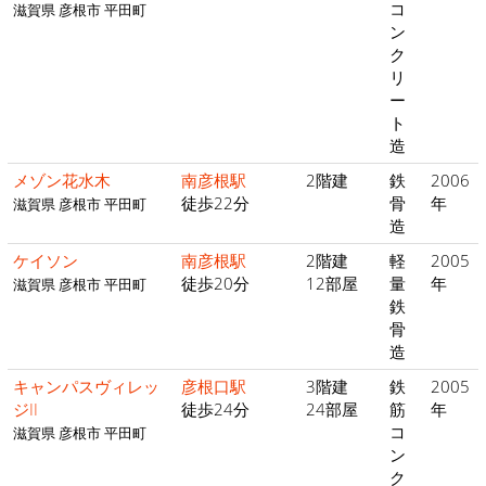
コ
滋賀県 彦根市 平田町
ン
ク
リ
ー
ト
造
メゾン花水木
南彦根駅
2階建
鉄
2006
徒歩22分
骨
年
滋賀県 彦根市 平田町
造
ケイソン
南彦根駅
2階建
軽
2005
徒歩20分
12部屋
量
年
滋賀県 彦根市 平田町
鉄
骨
造
キャンパスヴィレッ
彦根口駅
3階建
鉄
2005
ジII
徒歩24分
24部屋
筋
年
コ
滋賀県 彦根市 平田町
ン
ク