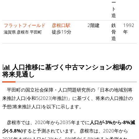
ー
ト
造
フラットフィールド
彦根口駅
2階建
鉄
1992
徒歩19分
骨
年
滋賀県 彦根市 平田町
造
人口推移に基づく中古マンション相場の
将来見通し
平田町の国立社会保障・人口問題研究所の「日本の地域別将
来推計人口(令和5(2023)年推計)」に基づく、将来の人口推計の
予想(将来推計人口)を以下に示します。
彦根市では、2020年から2035年までに
人口が-3%から-8%減
少(-5.8%)
すると予測されています。 彦根市は、2020年から
2035年までに人口が-3%から-8%減少(-5.8%)すると予測され、