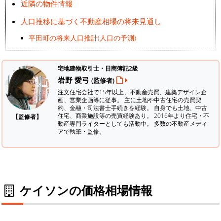
近隣の物件情報
人口推移に基づく不動産相場の将来見通し
平田町の将来人口推計(人口の予測)
宅地建物取引士・日商簿記2級
岩野 愛弓
(監修者)
注文住宅会社で15年以上、不動産売買、建築デザイン企
画、営業企画等に従事。 主に土地や中古住宅の売買契
約、金融・司法書士手続きを経験。
自身でも土地、中古
住宅、商業施設等の売買経験あり。 2016年より住宅・不
【監修者】
動産専門ライターとしても活動中。 多数の不動産メディ
アで執筆・監修。
ケイソンの価格相場情報