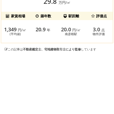
29.8
万円/㎡
家賃相場
築年数
駅距離
評価点
1,349
20.9
20.0
3.0
円/㎡
年
円/㎡
点
(平均値)
南彦根駅
物件評価
この記事は
不動産鑑定士、宅地建物取引士により監修
しています