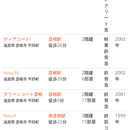
ク
リ
ー
ト
造
ディアコートI
彦根駅
2階建
軽
2002
徒歩26分
量
年
滋賀県 彦根市 平田町
鉄
骨
造
Nasu34
彦根駅
2階建
鉄
2002
徒歩20分
6部屋
骨
年
滋賀県 彦根市 平田町
造
グリーンコート彦根
彦根駅
2階建
鉄
2001
徒歩5分
17部屋
骨
年
滋賀県 彦根市 平田町
造
Nasu9
南彦根駅
3階建
鉄
1999
徒歩22分
15部屋
筋
年
滋賀県 彦根市 平田町
コ