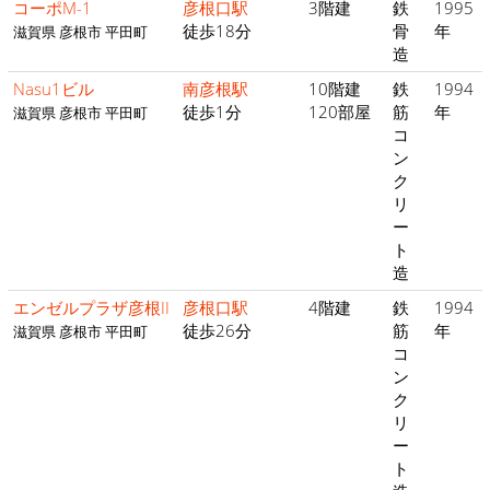
コーポM-1
彦根口駅
3階建
鉄
1995
徒歩18分
骨
年
滋賀県 彦根市 平田町
造
Nasu1ビル
南彦根駅
10階建
鉄
1994
徒歩1分
120部屋
筋
年
滋賀県 彦根市 平田町
コ
ン
ク
リ
ー
ト
造
エンゼルプラザ彦根II
彦根口駅
4階建
鉄
1994
徒歩26分
筋
年
滋賀県 彦根市 平田町
コ
ン
ク
リ
ー
ト