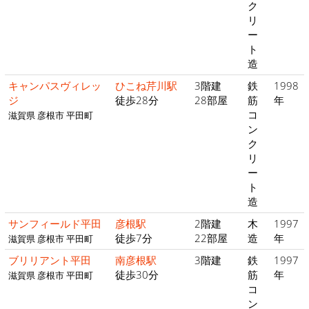
ク
リ
ー
ト
造
キャンパスヴィレッ
ひこね芹川駅
3階建
鉄
1998
ジ
徒歩28分
28部屋
筋
年
コ
滋賀県 彦根市 平田町
ン
ク
リ
ー
ト
造
サンフィールド平田
彦根駅
2階建
木
1997
徒歩7分
22部屋
造
年
滋賀県 彦根市 平田町
ブリリアント平田
南彦根駅
3階建
鉄
1997
徒歩30分
筋
年
滋賀県 彦根市 平田町
コ
ン