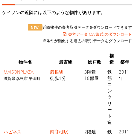
ケイソンの近隣には以下のような物件があります。
近隣物件の参考取引データをダウンロードできます
NEW
参考データ(CSV形式)のダウンロード
※条件が類似する過去の取引データをダウンロード
構
物件名
最寄駅
総戸数
造
築年
MAISONPLAZA
彦根駅
3階建
鉄
2011
徒歩1分
18部屋
筋
年
滋賀県 彦根市 平田町
コ
ン
ク
リ
ー
ト
造
ハピネス
南彦根駅
2階建
鉄
2011