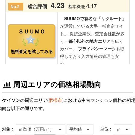
周辺エリアの価格相場動向
ケイソン
の周辺エリア(
彦根市
)における中古マンション価格の相
動向は以下の通りです。
対象：
単位：
㎡単価（万円/㎡）
平均値
㎡