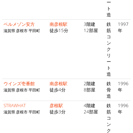
ー
ト
造
ベルメゾン安方
南彦根駅
3階建
鉄
1997
徒歩15分
12部屋
筋
年
滋賀県 彦根市 平田町
コ
ン
ク
リ
ー
ト
造
ウインズ壱番館
南彦根駅
2階建
鉄
1996
徒歩4分
8部屋
骨
年
滋賀県 彦根市 平田町
造
STRAWHAT
彦根駅
4階建
鉄
1996
徒歩3分
24部屋
筋
年
滋賀県 彦根市 平田町
コ
ン
ク