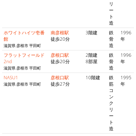
リ
ー
ト
造
ホワイトハイツ壱番
南彦根駅
3階建
鉄
1996
館
徒歩20分
骨
年
造
滋賀県 彦根市 平田町
フラットフィールド
彦根口駅
2階建
鉄
1996
2nd
徒歩20分
8部屋
骨
年
造
滋賀県 彦根市 平田町
NASU1
彦根口駅
10階建
鉄
1995
徒歩27分
筋
年
滋賀県 彦根市 平田町
コ
ン
ク
リ
ー
ト
造