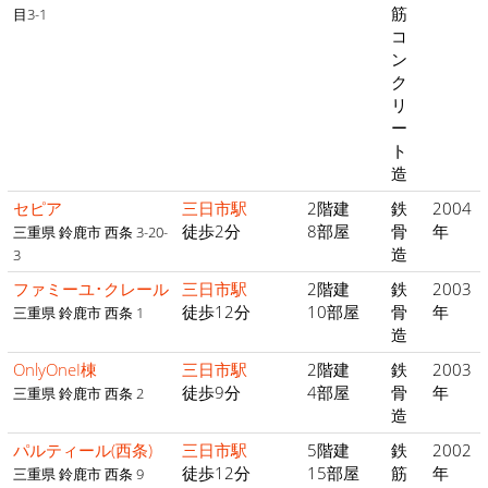
筋
目3-1
コ
ン
ク
リ
ー
ト
造
セピア
三日市駅
2階建
鉄
2004
徒歩2分
8部屋
骨
年
三重県 鈴鹿市 西条 3-20-
造
3
ファミーユ･クレール
三日市駅
2階建
鉄
2003
徒歩12分
10部屋
骨
年
三重県 鈴鹿市 西条 1
造
OnlyOneI棟
三日市駅
2階建
鉄
2003
徒歩9分
4部屋
骨
年
三重県 鈴鹿市 西条 2
造
パルティール(西条)
三日市駅
5階建
鉄
2002
徒歩12分
15部屋
筋
年
三重県 鈴鹿市 西条 9