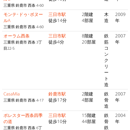
三重県 鈴鹿市 西条 4-60
モンテ･ドゥ･ボヌー
三日市駅
2階建
木
2009
ルA
徒歩14分
4部屋
造
年
三重県 鈴鹿市 西条 4-60
オーラム西条
三日市駅
8階建
鉄
2007
徒歩4分
20部屋
筋
年
三重県 鈴鹿市 西条 3丁
コ
目22-5
ン
ク
リ
ー
ト
造
CasaMia
鈴鹿市駅
2階建
鉄
2007
徒歩17分
4部屋
骨
年
三重県 鈴鹿市 西条 4-17
造
ポレスター西条四季
三日市駅
15階建
鉄
2004
の道
徒歩10分
44部屋
骨
年
鉄
三重県 鈴鹿市 西条 6丁