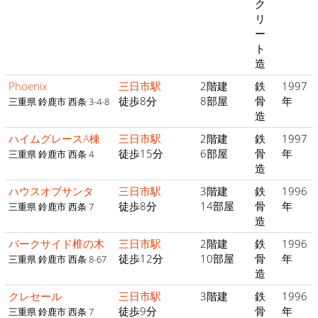
ク
リ
ー
ト
造
Phoenix
三日市駅
2階建
鉄
1997
徒歩8分
8部屋
骨
年
三重県 鈴鹿市 西条 3-4-8
造
ハイムグレースA棟
三日市駅
2階建
鉄
1997
徒歩15分
6部屋
骨
年
三重県 鈴鹿市 西条 4
造
ハウスオブサンタ
三日市駅
3階建
鉄
1996
徒歩8分
14部屋
骨
年
三重県 鈴鹿市 西条 7
造
パークサイド椎の木
三日市駅
2階建
鉄
1996
徒歩12分
10部屋
骨
年
三重県 鈴鹿市 西条 8-67
造
クレセール
三日市駅
3階建
鉄
1996
徒歩9分
骨
年
三重県 鈴鹿市 西条 7