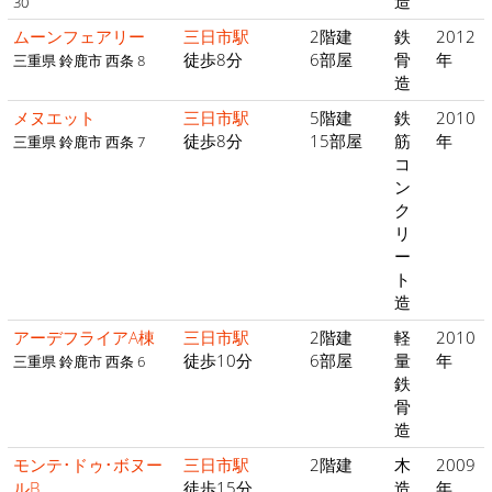
造
30
ムーンフェアリー
三日市駅
2階建
鉄
2012
徒歩8分
6部屋
骨
年
三重県 鈴鹿市 西条 8
造
メヌエット
三日市駅
5階建
鉄
2010
徒歩8分
15部屋
筋
年
三重県 鈴鹿市 西条 7
コ
ン
ク
リ
ー
ト
造
アーデフライアA棟
三日市駅
2階建
軽
2010
徒歩10分
6部屋
量
年
三重県 鈴鹿市 西条 6
鉄
骨
造
モンテ･ドゥ･ボヌー
三日市駅
2階建
木
2009
ルB
徒歩15分
造
年