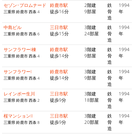
セゾン･プロムナード
鈴鹿市駅
2階建
鉄
1994
徒歩16分
9部屋
骨
年
三重県 鈴鹿市 西条 4
造
中島ビル
三日市駅
3階建
鉄
1994
徒歩15分
24部屋
骨
年
三重県 鈴鹿市 西条 6
造
サンフラワーI棟
鈴鹿市駅
3階建
鉄
1994
徒歩14分
9部屋
骨
年
三重県 鈴鹿市 西条 4
造
サンフラワーI
鈴鹿市駅
3階建
鉄
1994
徒歩14分
9部屋
骨
年
三重県 鈴鹿市 西条 4
造
レインボー生川
三日市駅
3階建
鉄
1994
徒歩9分
18部屋
骨
年
三重県 鈴鹿市 西条 2
造
桜マンションII
三日市駅
3階建
鉄
1994
徒歩9分
20部屋
骨
年
三重県 鈴鹿市 西条 8
造