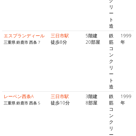
ク
リ
ー
ト
造
エスプランディール
三日市駅
5階建
鉄
1999
徒歩8分
20部屋
筋
年
三重県 鈴鹿市 西条 7
コ
ン
ク
リ
ー
ト
造
レーベン西条A
三日市駅
3階建
鉄
1999
徒歩10分
8部屋
筋
年
三重県 鈴鹿市 西条 5
コ
ン
ク
リ
ー