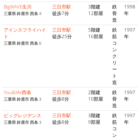
BigWAVE生川
三日市駅
3階建
鉄
1998
徒歩7分
12部屋
骨
年
三重県 鈴鹿市 西条 4
造
アインスフライハイ
三日市駅
5階建
鉄
1997
ト
徒歩25分
16部屋
筋
年
コ
三重県 鈴鹿市 西条 6
ン
ク
リ
ー
ト
造
You&Me西条
三日市駅
2階建
鉄
1997
徒歩8分
10部屋
骨
年
三重県 鈴鹿市 西条 3
造
ビッグレジデンス
三日市駅
3階建
鉄
1997
徒歩8分
9部屋
筋
年
三重県 鈴鹿市 西条 3
コ
ン