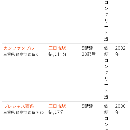
コ
ン
ク
リ
ー
ト
造
カンファタブル
三日市駅
5階建
鉄
2002
徒歩11分
20部屋
筋
年
三重県 鈴鹿市 西条 6
コ
ン
ク
リ
ー
ト
造
プレシャス西条
三日市駅
5階建
鉄
2000
徒歩7分
筋
年
三重県 鈴鹿市 西条 7-86
コ
ン