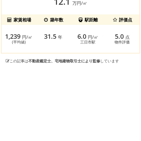
12.1
万円/㎡
家賃相場
築年数
駅距離
評価点
1,239
31.5
6.0
5.0
円/㎡
年
円/㎡
点
(平均値)
三日市駅
物件評価
この記事は
不動産鑑定士、宅地建物取引士により監修
しています