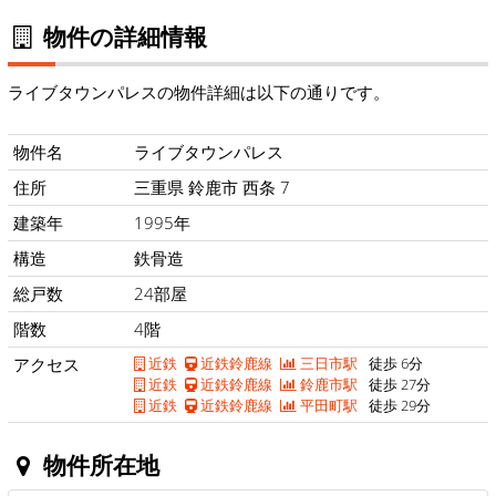
物件の詳細情報
ライブタウンパレスの物件詳細は以下の通りです。
物件名
ライブタウンパレス
住所
三重県 鈴鹿市 西条 7
建築年
1995年
構造
鉄骨造
総戸数
24部屋
階数
4階
アクセス
近鉄
近鉄鈴鹿線
三日市駅
徒歩 6分
近鉄
近鉄鈴鹿線
鈴鹿市駅
徒歩 27分
近鉄
近鉄鈴鹿線
平田町駅
徒歩 29分
物件所在地