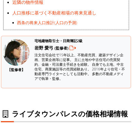
近隣の物件情報
人口推移に基づく不動産相場の将来見通し
西条の将来人口推計(人口の予測)
宅地建物取引士・日商簿記2級
岩野 愛弓
(監修者)
注文住宅会社で15年以上、不動産売買、建築デザイン企
画、営業企画等に従事。 主に土地や中古住宅の売買契
約、金融・司法書士手続きを経験。
自身でも土地、中古
住宅、商業施設等の売買経験あり。 2016年より住宅・不
【監修者】
動産専門ライターとしても活動中。 多数の不動産メディ
アで執筆・監修。
ライブタウンパレスの価格相場情報