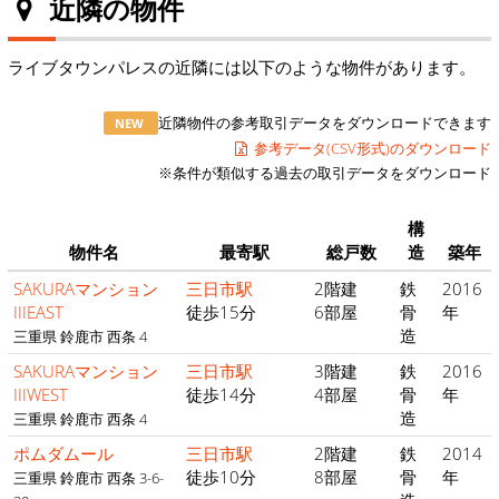
近隣の物件
ライブタウンパレスの近隣には以下のような物件があります。
近隣物件の参考取引データをダウンロードできます
NEW
参考データ(CSV形式)のダウンロード
※条件が類似する過去の取引データをダウンロード
構
物件名
最寄駅
総戸数
造
築年
SAKURAマンション
三日市駅
2階建
鉄
2016
IIIEAST
徒歩15分
6部屋
骨
年
造
三重県 鈴鹿市 西条 4
SAKURAマンション
三日市駅
3階建
鉄
2016
IIIWEST
徒歩14分
4部屋
骨
年
造
三重県 鈴鹿市 西条 4
ポムダムール
三日市駅
2階建
鉄
2014
徒歩10分
8部屋
骨
年
三重県 鈴鹿市 西条 3-6-