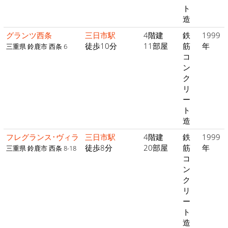
ト
造
グランツ西条
三日市駅
4階建
鉄
1999
徒歩10分
11部屋
筋
年
三重県 鈴鹿市 西条 6
コ
ン
ク
リ
ー
ト
造
フレグランス･ヴィラ
三日市駅
4階建
鉄
1999
徒歩8分
20部屋
筋
年
三重県 鈴鹿市 西条 8-18
コ
ン
ク
リ
ー
ト
造