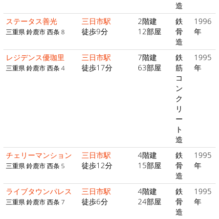
造
ステータス善光
三日市駅
2階建
鉄
1996
徒歩9分
12部屋
骨
年
三重県 鈴鹿市 西条 8
造
レジデンス優珈里
三日市駅
7階建
鉄
1995
徒歩17分
63部屋
筋
年
三重県 鈴鹿市 西条 4
コ
ン
ク
リ
ー
ト
造
チェリーマンション
三日市駅
4階建
鉄
1995
徒歩12分
15部屋
骨
年
三重県 鈴鹿市 西条 5
造
ライブタウンパレス
三日市駅
4階建
鉄
1995
徒歩6分
24部屋
骨
年
三重県 鈴鹿市 西条 7
造