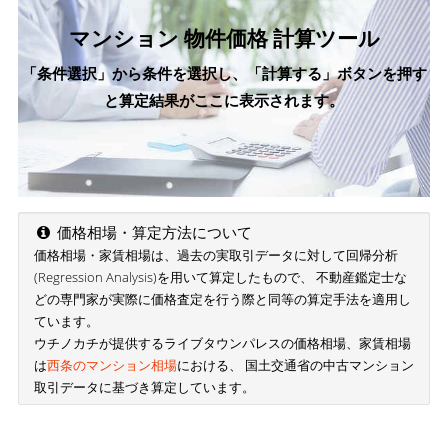
マンション 物件価格 計算ツール
「条件選択」から条件を選択し、「計算する」ボタンを押す
と算定結果がここに表示されます。
価格相場・算定方法について
価格相場・家賃相場は、過去の実取引データに対して回帰分析
(Regression Analysis)を用いて算定したもので、 不動産鑑定士な
どの専門家が実際に価格査定を行う際と同等の算定手法を適用し
ています。
ウチノカチが提供するライブタウンパレスの価格相場、家賃相場
は
西条のマンション相場
における、 国土交通省の中古マンション
取引データに基づき算定しています。