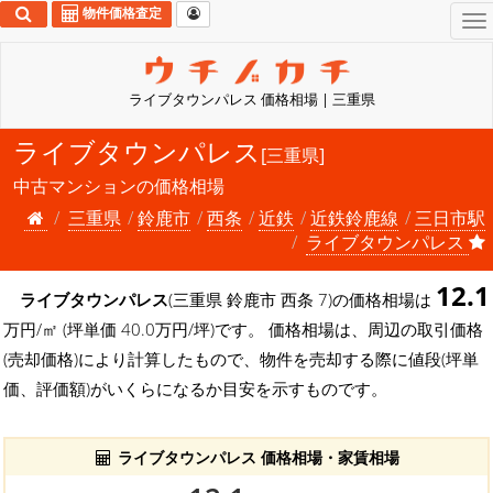
物件価格査定
To
na
ライブタウンパレス 価格相場 | 三重県
ライブタウンパレス
[三重県]
中古マンションの価格相場
三重県
鈴鹿市
西条
近鉄
近鉄鈴鹿線
三日市駅
ライブタウンパレス
12.1
ライブタウンパレス
(三重県 鈴鹿市 西条 7)の価格相場は
万円/㎡ (坪単価 40.0万円/坪)です。 価格相場は、周辺の取引価格
(売却価格)により計算したもので、物件を売却する際に値段(坪単
価、評価額)がいくらになるか目安を示すものです。
ライブタウンパレス 価格相場・家賃相場