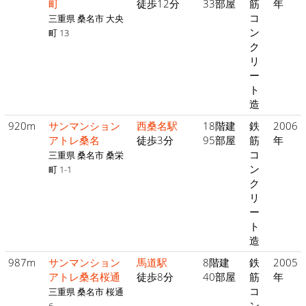
町
徒歩12分
33部屋
筋
年
コ
三重県 桑名市 大央
ン
町 13
ク
リ
ー
ト
造
920m
サンマンション
西桑名駅
18階建
鉄
2006
アトレ桑名
徒歩3分
95部屋
筋
年
コ
三重県 桑名市 桑栄
ン
町 1-1
ク
リ
ー
ト
造
987m
サンマンション
馬道駅
8階建
鉄
2005
アトレ桑名桜通
徒歩8分
40部屋
筋
年
コ
三重県 桑名市 桜通
ン