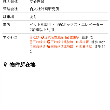
施工会社
守谷商会
管理会社
合人社計画研究所
駐車場
あり
備考
ペット相談可・宅配ボックス・エレベーター、
2沿線以上利用
アクセス
近鉄
近鉄名古屋線
益生駅
徒歩 7分
三岐鉄道
三岐鉄道北勢線
馬道駅
徒歩 10分
三岐鉄道
三岐鉄道北勢線
西桑名駅
徒歩 14
分
物件所在地