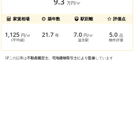
9.3
万円/㎡
家賃相場
築年数
駅距離
評価点
1,125
21.7
7.0
5.0
円/㎡
年
円/㎡
点
(平均値)
益生駅
物件評価
この記事は
不動産鑑定士、宅地建物取引士により監修
しています