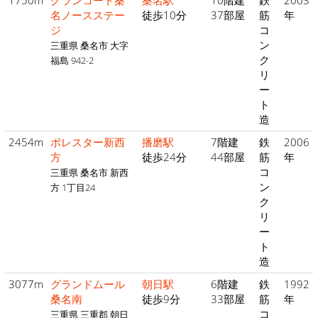
1750m
グランコート桑
桑名駅
10階建
鉄
2003
名ノースステー
徒歩10分
37部屋
筋
年
ジ
コ
ン
三重県 桑名市 大字
ク
福島 942-2
リ
ー
ト
造
2454m
ポレスター新西
播磨駅
7階建
鉄
2006
方
徒歩24分
44部屋
筋
年
コ
三重県 桑名市 新西
ン
方 1丁目24
ク
リ
ー
ト
造
3077m
グランドムール
朝日駅
6階建
鉄
1992
桑名南
徒歩9分
33部屋
筋
年
コ
三重県 三重郡 朝日