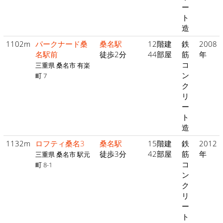
ー
ト
造
1102m
パークナード桑
桑名駅
12階建
鉄
2008
名駅前
徒歩2分
44部屋
筋
年
コ
三重県 桑名市 有楽
ン
町 7
ク
リ
ー
ト
造
1132m
ロフティ桑名3
桑名駅
15階建
鉄
2012
徒歩3分
42部屋
筋
年
三重県 桑名市 駅元
コ
町 8-1
ン
ク
リ
ー
ト