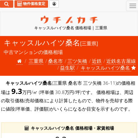
物件価格査定
To
na
キャッスルハイツ桑名 価格相場 | 三重県
キャッスルハイツ桑名
[三重県]
中古マンションの価格相場
三重県
桑名市
三ツ矢橋
近鉄
近鉄名古屋線
益生駅
キャッスルハイツ桑名
キャッスルハイツ桑名
(三重県 桑名市 三ツ矢橋 36-11)の価格相
9.3
場は
万円/㎡ (坪単価 30.8万円/坪)です。 価格相場は、周辺
の取引価格(売却価格)により計算したもので、物件を売却する際
に値段(坪単価、評価額)がいくらになるか目安を示すものです。
キャッスルハイツ桑名 価格相場・家賃相場