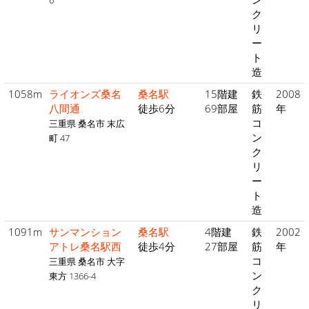
6
ク
リ
ー
ト
造
1058m
ライオンズ桑名
桑名駅
15階建
鉄
2008
八間通
徒歩6分
69部屋
筋
年
コ
三重県 桑名市 末広
ン
町 47
ク
リ
ー
ト
造
1091m
サンマンション
桑名駅
4階建
鉄
2002
アトレ桑名駅西
徒歩4分
27部屋
筋
年
コ
三重県 桑名市 大字
ン
東方 1366-4
ク
リ