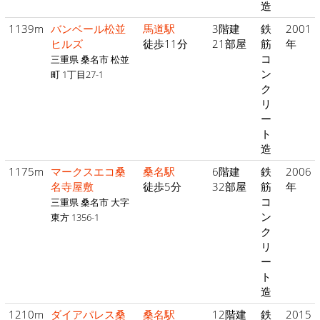
造
1139m
バンベール松並
馬道駅
3階建
鉄
2001
ヒルズ
徒歩11分
21部屋
筋
年
コ
三重県 桑名市 松並
ン
町 1丁目27-1
ク
リ
ー
ト
造
1175m
マークスエコ桑
桑名駅
6階建
鉄
2006
名寺屋敷
徒歩5分
32部屋
筋
年
コ
三重県 桑名市 大字
ン
東方 1356-1
ク
リ
ー
ト
造
1210m
ダイアパレス桑
桑名駅
12階建
鉄
2015