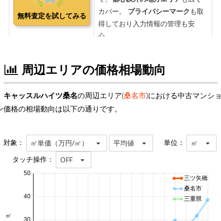
周辺エリアの価格相場動向
キャッスルハイツ桑名
の周辺エリア(
桑名市
)における中古マンシ
ン価格の相場動向は以下の通りです。
対象：
単位：
㎡単価（万円/㎡）
平均値
㎡
タッチ操作：
OFF
50
三ツ矢橋
桑名市
40
三重県
30