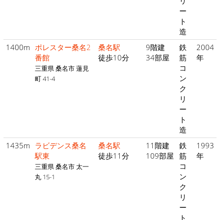
リ
ー
ト
造
1400m
ポレスター桑名2
桑名駅
9階建
鉄
2004
番館
徒歩10分
34部屋
筋
年
コ
三重県 桑名市 蓮見
ン
町 41-4
ク
リ
ー
ト
造
1435m
ラビデンス桑名
桑名駅
11階建
鉄
1993
駅東
徒歩11分
109部屋
筋
年
コ
三重県 桑名市 太一
ン
丸 15-1
ク
リ
ー
ト