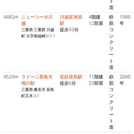
ト
造
4482m
ニューコーポ川
川越富洲原
4階建
鉄
1980
越
駅
12部屋
筋
年
徒歩32分
コ
三重県 三重郡 川越
ン
町 大字南福崎317-1
ク
リ
ー
ト
造
4529m
ラドーニ長島大
近鉄長島駅
11階建
鉄
2000
地の館
徒歩6分
53部屋
筋
年
コ
三重県 桑名市 長島
ン
町又木 3-1
ク
リ
ー
ト
造