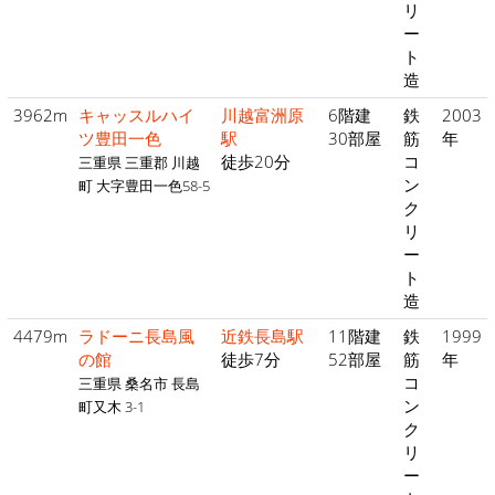
リ
ー
ト
造
3962m
キャッスルハイ
川越富洲原
6階建
鉄
2003
ツ豊田一色
駅
30部屋
筋
年
徒歩20分
コ
三重県 三重郡 川越
ン
町 大字豊田一色58-5
ク
リ
ー
ト
造
4479m
ラドーニ長島風
近鉄長島駅
11階建
鉄
1999
の館
徒歩7分
52部屋
筋
年
コ
三重県 桑名市 長島
ン
町又木 3-1
ク
リ
ー