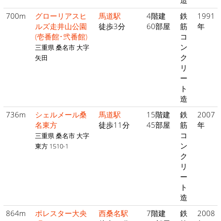
造
700m
グローリアスヒ
馬道駅
4階建
鉄
1991
ルズ走井山公園
徒歩3分
60部屋
筋
年
(壱番館･弐番館)
コ
ン
三重県 桑名市 大字
ク
矢田
リ
ー
ト
造
736m
シェルメール桑
馬道駅
15階建
鉄
2007
名東方
徒歩11分
45部屋
筋
年
コ
三重県 桑名市 大字
ン
東方 1510-1
ク
リ
ー
ト
造
864m
ポレスター大央
西桑名駅
7階建
鉄
2008