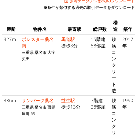
参考データ(CSV形式)のダウンロード
※条件が類似する過去の取引データをダウンロード
構
距離
物件名
最寄駅
総戸数
造
築年
327m
ポレスター桑名
馬道駅
15階建
鉄
2017
南
徒歩8分
58部屋
筋
年
コ
三重県 桑名市 大字
ン
矢田
ク
リ
ー
ト
造
386m
サンパーク桑名
益生駅
7階建
鉄
1990
徒歩13分
28部屋
筋
年
三重県 桑名市 西鍋
コ
屋町 65
ン
ク
リ