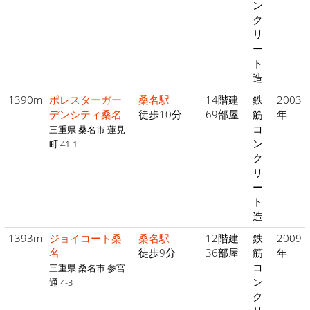
ン
ク
リ
ー
ト
造
1390m
ポレスターガー
桑名駅
14階建
鉄
2003
デンシティ桑名
徒歩10分
69部屋
筋
年
コ
三重県 桑名市 蓮見
ン
町 41-1
ク
リ
ー
ト
造
1393m
ジョイコート桑
桑名駅
12階建
鉄
2009
名
徒歩9分
36部屋
筋
年
コ
三重県 桑名市 参宮
ン
通 4-3
ク