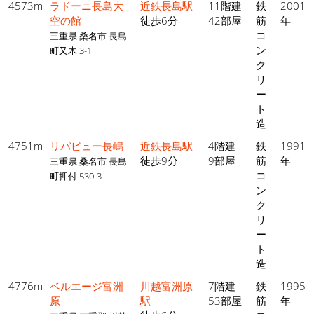
4573m
ラドーニ長島大
近鉄長島駅
11階建
鉄
2001
空の館
徒歩6分
42部屋
筋
年
コ
三重県 桑名市 長島
ン
町又木 3-1
ク
リ
ー
ト
造
4751m
リバビュー長嶋
近鉄長島駅
4階建
鉄
1991
徒歩9分
9部屋
筋
年
三重県 桑名市 長島
コ
町押付 530-3
ン
ク
リ
ー
ト
造
4776m
ベルエージ富洲
川越富洲原
7階建
鉄
1995
原
駅
53部屋
筋
年