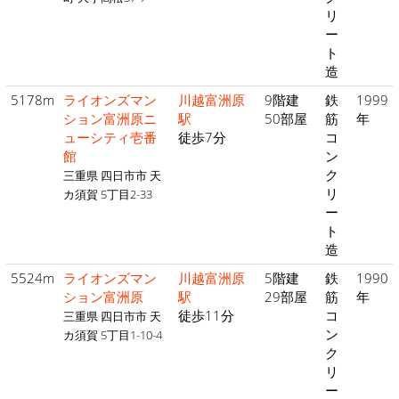
リ
ー
ト
造
5178m
ライオンズマン
川越富洲原
9階建
鉄
1999
ション富洲原ニ
駅
50部屋
筋
年
ューシティ壱番
徒歩7分
コ
館
ン
ク
三重県 四日市市 天
リ
カ須賀 5丁目2-33
ー
ト
造
5524m
ライオンズマン
川越富洲原
5階建
鉄
1990
ション富洲原
駅
29部屋
筋
年
徒歩11分
コ
三重県 四日市市 天
ン
カ須賀 5丁目1-10-4
ク
リ
ー