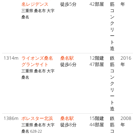
名レジデンス
徒歩5分
42部屋
筋
年
コ
三重県 桑名市 大字
ン
桑名
ク
リ
ー
ト
造
1314m
ライオンズ桑名
桑名駅
12階建
鉄
2016
グランサイト
徒歩6分
47部屋
筋
年
コ
三重県 桑名市 大字
ン
桑名
ク
リ
ー
ト
造
1386m
ポレスター北浜
桑名駅
15階建
鉄
2008
徒歩8分
44部屋
筋
年
三重県 桑名市 大字
コ
桑名 628-22