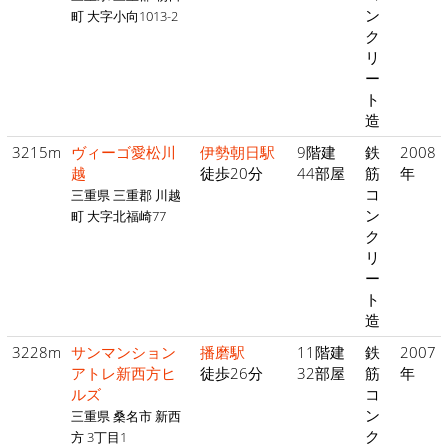
ン
町 大字小向1013-2
ク
リ
ー
ト
造
3215m
ヴィーゴ愛松川
伊勢朝日駅
9階建
鉄
2008
越
徒歩20分
44部屋
筋
年
コ
三重県 三重郡 川越
ン
町 大字北福崎77
ク
リ
ー
ト
造
3228m
サンマンション
播磨駅
11階建
鉄
2007
アトレ新西方ヒ
徒歩26分
32部屋
筋
年
ルズ
コ
ン
三重県 桑名市 新西
ク
方 3丁目1