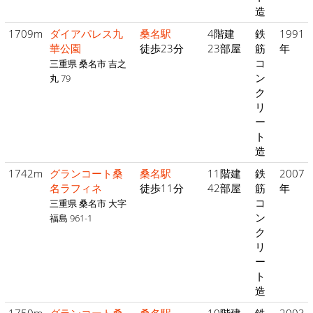
造
1709m
ダイアパレス九
桑名駅
4階建
鉄
1991
華公園
徒歩23分
23部屋
筋
年
コ
三重県 桑名市 吉之
ン
丸 79
ク
リ
ー
ト
造
1742m
グランコート桑
桑名駅
11階建
鉄
2007
名ラフィネ
徒歩11分
42部屋
筋
年
コ
三重県 桑名市 大字
ン
福島 961-1
ク
リ
ー
ト
造