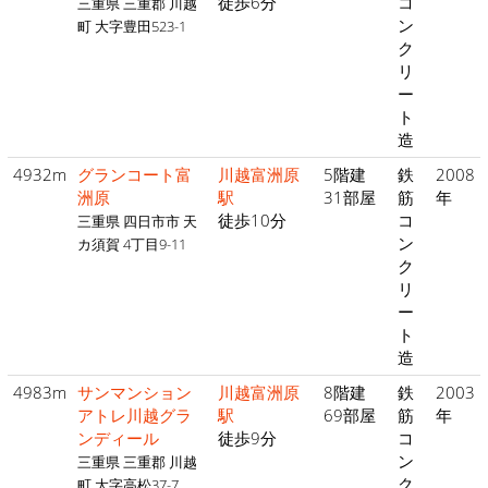
徒歩6分
コ
三重県 三重郡 川越
ン
町 大字豊田523-1
ク
リ
ー
ト
造
4932m
グランコート富
川越富洲原
5階建
鉄
2008
洲原
駅
31部屋
筋
年
徒歩10分
コ
三重県 四日市市 天
ン
カ須賀 4丁目9-11
ク
リ
ー
ト
造
4983m
サンマンション
川越富洲原
8階建
鉄
2003
アトレ川越グラ
駅
69部屋
筋
年
ンディール
徒歩9分
コ
ン
三重県 三重郡 川越
ク
町 大字高松37-7