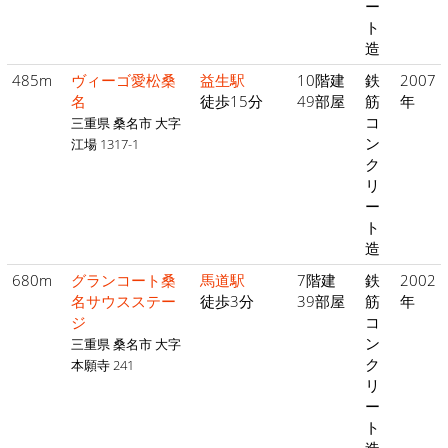
ー
ト
造
485m
ヴィーゴ愛松桑
益生駅
10階建
鉄
2007
名
徒歩15分
49部屋
筋
年
コ
三重県 桑名市 大字
ン
江場 1317-1
ク
リ
ー
ト
造
680m
グランコート桑
馬道駅
7階建
鉄
2002
名サウスステー
徒歩3分
39部屋
筋
年
ジ
コ
ン
三重県 桑名市 大字
ク
本願寺 241
リ
ー
ト