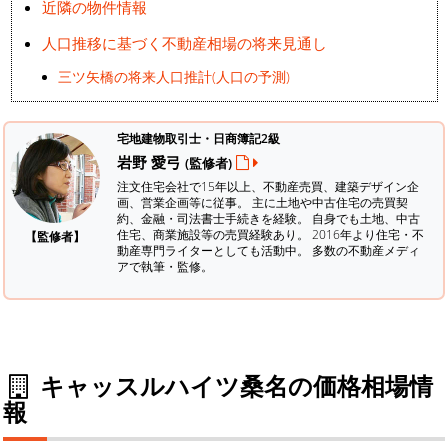
近隣の物件情報
人口推移に基づく不動産相場の将来見通し
三ツ矢橋の将来人口推計(人口の予測)
宅地建物取引士・日商簿記2級
岩野 愛弓
(監修者)
注文住宅会社で15年以上、不動産売買、建築デザイン企
画、営業企画等に従事。 主に土地や中古住宅の売買契
約、金融・司法書士手続きを経験。
自身でも土地、中古
住宅、商業施設等の売買経験あり。 2016年より住宅・不
【監修者】
動産専門ライターとしても活動中。 多数の不動産メディ
アで執筆・監修。
キャッスルハイツ桑名の価格相場情
報