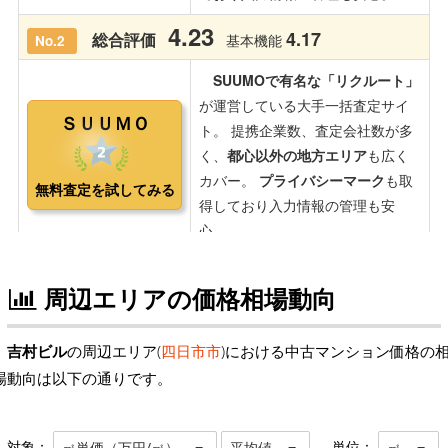
周辺エリアの価格相場動向
吉村ビル
の周辺エリア(
四日市市
)における中古マンション価格の
場動向は以下の通りです。
対象：
単位：
㎡単価（万円/㎡）
平均値
㎡