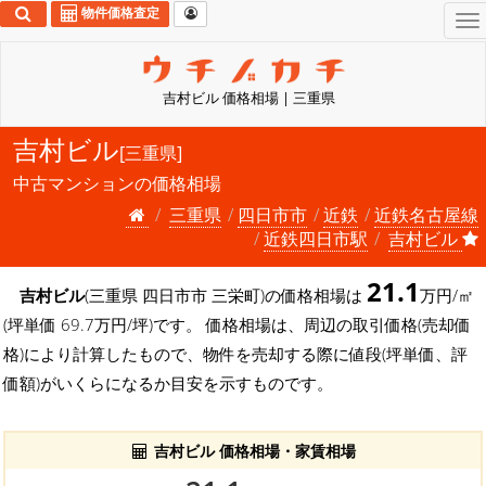
物件価格査定
To
na
吉村ビル 価格相場 | 三重県
吉村ビル
[三重県]
中古マンションの価格相場
三重県
四日市市
近鉄
近鉄名古屋線
近鉄四日市駅
吉村ビル
21.1
吉村ビル
(三重県 四日市市 三栄町)の価格相場は
万円/㎡
(坪単価 69.7万円/坪)です。 価格相場は、周辺の取引価格(売却価
格)により計算したもので、物件を売却する際に値段(坪単価、評
価額)がいくらになるか目安を示すものです。
吉村ビル 価格相場・家賃相場