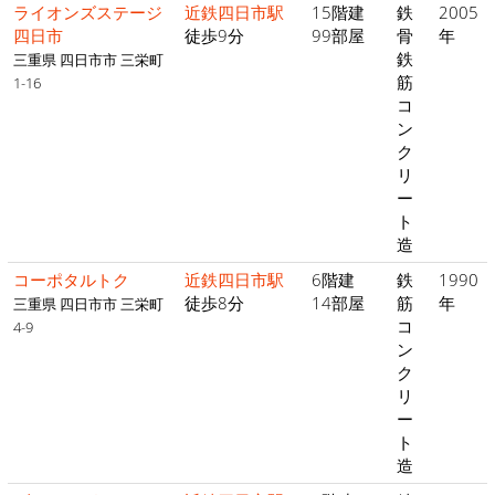
ライオンズステージ
近鉄四日市駅
15階建
鉄
2005
四日市
徒歩9分
99部屋
骨
年
鉄
三重県 四日市市 三栄町
筋
1-16
コ
ン
ク
リ
ー
ト
造
コーポタルトク
近鉄四日市駅
6階建
鉄
1990
徒歩8分
14部屋
筋
年
三重県 四日市市 三栄町
コ
4-9
ン
ク
リ
ー
ト
造