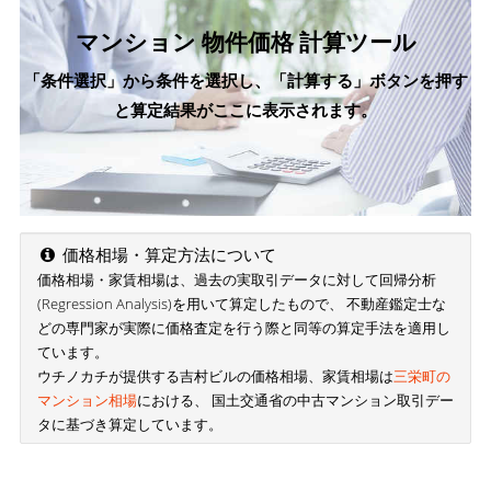
マンション 物件価格 計算ツール
「条件選択」から条件を選択し、「計算する」ボタンを押す
と算定結果がここに表示されます。
価格相場・算定方法について
価格相場・家賃相場は、過去の実取引データに対して回帰分析
(Regression Analysis)を用いて算定したもので、 不動産鑑定士な
どの専門家が実際に価格査定を行う際と同等の算定手法を適用し
ています。
ウチノカチが提供する吉村ビルの価格相場、家賃相場は
三栄町の
マンション相場
における、 国土交通省の中古マンション取引デー
タに基づき算定しています。