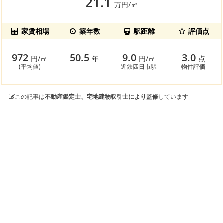
21.1
万円/㎡
家賃相場
築年数
駅距離
評価点
972
50.5
9.0
3.0
円/㎡
年
円/㎡
点
(平均値)
近鉄四日市駅
物件評価
この記事は
不動産鑑定士、宅地建物取引士により監修
しています