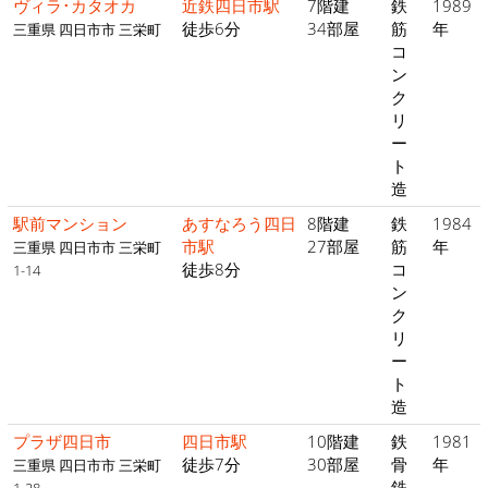
ヴィラ･カタオカ
近鉄四日市駅
7階建
鉄
1989
徒歩6分
34部屋
筋
年
三重県 四日市市 三栄町
コ
ン
ク
リ
ー
ト
造
駅前マンション
あすなろう四日
8階建
鉄
1984
市駅
27部屋
筋
年
三重県 四日市市 三栄町
徒歩8分
コ
1-14
ン
ク
リ
ー
ト
造
プラザ四日市
四日市駅
10階建
鉄
1981
徒歩7分
30部屋
骨
年
三重県 四日市市 三栄町
鉄