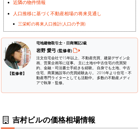
近隣の物件情報
人口推移に基づく不動産相場の将来見通し
三栄町の将来人口推計(人口の予測)
宅地建物取引士・日商簿記2級
岩野 愛弓
(監修者)
注文住宅会社で15年以上、不動産売買、建築デザイン企
画、営業企画等に従事。 主に土地や中古住宅の売買契
約、金融・司法書士手続きを経験。
自身でも土地、中古
住宅、商業施設等の売買経験あり。 2016年より住宅・不
【監修者】
動産専門ライターとしても活動中。 多数の不動産メディ
アで執筆・監修。
吉村ビルの価格相場情報