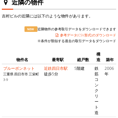
近隣の物件
吉村ビルの近隣には以下のような物件があります。
近隣物件の参考取引データをダウンロードできます
NEW
参考データ(CSV形式)のダウンロード
※条件が類似する過去の取引データをダウンロード
構
物件名
最寄駅
総戸数
造
築年
ブルーボンネット
近鉄四日市駅
5階建
鉄
2006
徒歩5分
筋
年
三重県 四日市市 三栄町
コ
3-9
ン
ク
リ
ー
ト
造