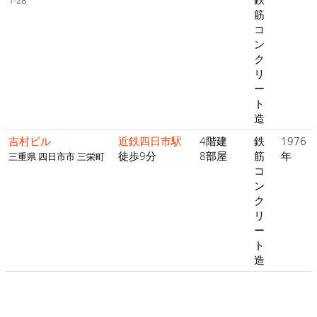
1-28
筋
コ
ン
ク
リ
ー
ト
造
吉村ビル
近鉄四日市駅
4階建
鉄
1976
徒歩9分
8部屋
筋
年
三重県 四日市市 三栄町
コ
ン
ク
リ
ー
ト
造