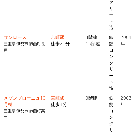
ク
リ
ー
ト
造
サンローズ
宮町駅
3階建
鉄
2004
徒歩21分
15部屋
筋
年
三重県 伊勢市 御薗町長
コ
屋
ン
ク
リ
ー
ト
造
メゾンブローニュ10
宮町駅
3階建
鉄
2003
号棟
徒歩4分
筋
年
コ
三重県 伊勢市 御薗町高
ン
向
ク
リ
ー