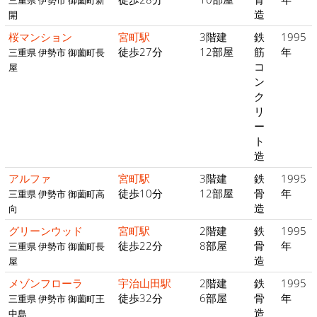
造
開
桜マンション
宮町駅
3階建
鉄
1995
徒歩27分
12部屋
筋
年
三重県 伊勢市 御薗町長
コ
屋
ン
ク
リ
ー
ト
造
アルファ
宮町駅
3階建
鉄
1995
徒歩10分
12部屋
骨
年
三重県 伊勢市 御薗町高
造
向
グリーンウッド
宮町駅
2階建
鉄
1995
徒歩22分
8部屋
骨
年
三重県 伊勢市 御薗町長
造
屋
メゾンフローラ
宇治山田駅
2階建
鉄
1995
徒歩32分
6部屋
骨
年
三重県 伊勢市 御薗町王
造
中島