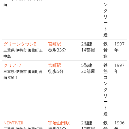
ン
向
ク
リ
ー
ト
造
グリーンタウンB
宮町駅
2階建
鉄
1997
徒歩33分
14部屋
骨
年
三重県 伊勢市 御薗町王
造
中島
クリア･7
宮町駅
5階建
鉄
1997
徒歩5分
20部屋
筋
年
三重県 伊勢市 御薗町高
コ
向 936-1
ン
ク
リ
ー
ト
造
NEWFIVEII
宇治山田駅
2階建
鉄
1996
徒歩28分
10部屋
骨
年
三重県 伊勢市 御薗町新