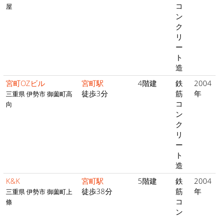
コ
屋
ン
ク
リ
ー
ト
造
宮町OZビル
宮町駅
4階建
鉄
2004
徒歩3分
筋
年
三重県 伊勢市 御薗町高
コ
向
ン
ク
リ
ー
ト
造
K&K
宮町駅
5階建
鉄
2004
徒歩38分
筋
年
三重県 伊勢市 御薗町上
コ
條
ン