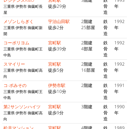
徒歩29分
骨
年
三重県 伊勢市 御薗町長
造
屋
メゾンしらぎく
宇治山田駅
2階建
鉄
1992
徒歩2分
25部屋
骨
年
三重県 伊勢市 御薗町新
造
開
コーポリヨム
宮町駅
2階建
鉄
1992
徒歩39分
4部屋
骨
年
三重県 伊勢市 御薗町王
造
中島
スマイリー
宮町駅
2階建
鉄
1992
徒歩5分
16部屋
骨
年
三重県 伊勢市 御薗町高
造
向
コ-ポみその
伊勢市駅
2階建
鉄
1991
徒歩10分
骨
年
三重県 伊勢市 御薗町王
造
中島
第2サンソンハイツ
宮町駅
3階建
鉄
1990
徒歩9分
骨
年
三重県 伊勢市 御薗町高
造
向
松月マンション
宮町駅
4階建
鉄
1989