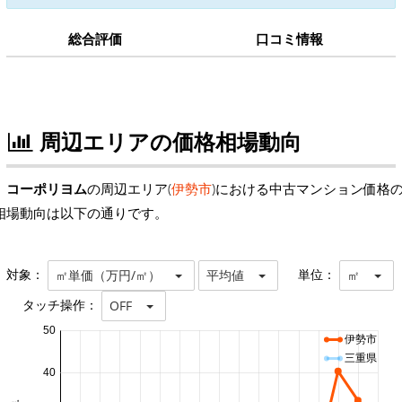
総合評価
口コミ情報
周辺エリアの価格相場動向
コーポリヨム
の周辺エリア(
伊勢市
)における中古マンション価格
相場動向は以下の通りです。
対象：
単位：
㎡単価（万円/㎡）
平均値
㎡
タッチ操作：
OFF
50
伊勢市
三重県
40