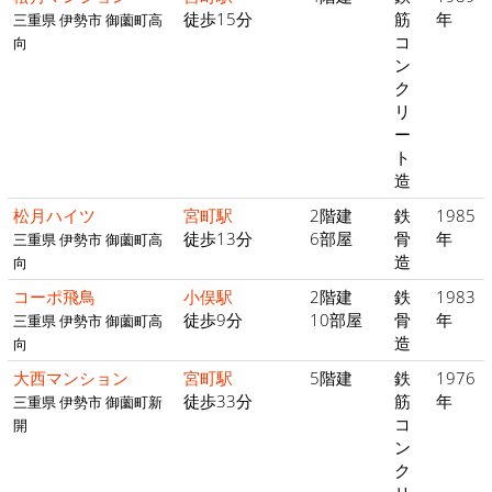
徒歩15分
筋
年
三重県 伊勢市 御薗町高
コ
向
ン
ク
リ
ー
ト
造
松月ハイツ
宮町駅
2階建
鉄
1985
徒歩13分
6部屋
骨
年
三重県 伊勢市 御薗町高
造
向
コーポ飛鳥
小俣駅
2階建
鉄
1983
徒歩9分
10部屋
骨
年
三重県 伊勢市 御薗町高
造
向
大西マンション
宮町駅
5階建
鉄
1976
徒歩33分
筋
年
三重県 伊勢市 御薗町新
コ
開
ン
ク