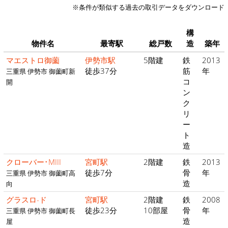
※条件が類似する過去の取引データをダウンロード
構
物件名
最寄駅
総戸数
造
築年
マエストロ御薗
伊勢市駅
5階建
鉄
2013
徒歩37分
筋
年
三重県 伊勢市 御薗町新
コ
開
ン
ク
リ
ー
ト
造
クローバー･MIII
宮町駅
2階建
鉄
2013
徒歩7分
骨
年
三重県 伊勢市 御薗町高
造
向
グラスロ-ド
宮町駅
2階建
鉄
2008
徒歩23分
10部屋
骨
年
三重県 伊勢市 御薗町長
造
屋