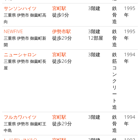
サンソンハイツ
宮町駅
3階建
鉄
1995
徒歩9分
骨
年
三重県 伊勢市 御薗町高
造
向
NEWFIVE
伊勢市駅
3階建
鉄
1995
徒歩29分
12部屋
骨
年
三重県 伊勢市 御薗町新
造
開
ニューシャロン
宮町駅
3階建
鉄
1994
徒歩26分
筋
年
三重県 伊勢市 御薗町長
コ
屋
ン
ク
リ
ー
ト
造
フルカワハイツ
宮町駅
3階建
鉄
1994
徒歩29分
骨
年
三重県 伊勢市 御薗町王
造
中島
レジデンスK&O
宮町駅
3階建
鉄
1993