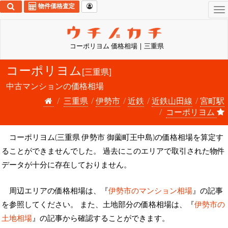
物件価格査定
To
na
コーポリヨム 価格相場 | 三重県
コーポリヨム
[三重県]
中古マンションの価格相場
三重県
伊勢市
近鉄
近鉄山田線
宮町駅
コーポリヨム
コーポリヨム(三重県 伊勢市 御薗町王中島)の価格相場を算定す
ることができませんでした。 過去にこのエリアで取引された物件
データが十分に存在しておりません。
周辺エリアの価格相場は、『
伊勢市のマンション相場
』の記事
を参照してください。 また、土地部分の価格相場は、『
伊勢市の
土地相場
』の記事から確認することができます。