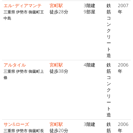
エル･ディアマンテ
宮町駅
3階建
鉄
2007
徒歩28分
9部屋
筋
年
三重県 伊勢市 御薗町王
コ
中島
ン
ク
リ
ー
ト
造
アルタイル
宮町駅
4階建
鉄
2006
徒歩38分
筋
年
三重県 伊勢市 御薗町上
コ
條
ン
ク
リ
ー
ト
造
サン&ローズ
宮町駅
3階建
鉄
2006
徒歩20分
筋
年
三重県 伊勢市 御薗町長