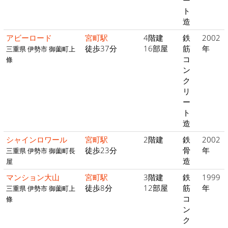
ト
造
アビーロード
宮町駅
4階建
鉄
2002
徒歩37分
16部屋
筋
年
三重県 伊勢市 御薗町上
コ
條
ン
ク
リ
ー
ト
造
シャインロワール
宮町駅
2階建
鉄
2002
徒歩23分
骨
年
三重県 伊勢市 御薗町長
造
屋
マンション大山
宮町駅
3階建
鉄
1999
徒歩8分
12部屋
筋
年
三重県 伊勢市 御薗町上
コ
條
ン
ク