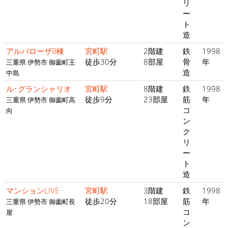
リ
ー
ト
造
アルバローザB棟
宮町駅
2階建
鉄
1998
徒歩30分
8部屋
骨
年
三重県 伊勢市 御薗町王
造
中島
ル･グランシャリオ
宮町駅
8階建
鉄
1998
徒歩9分
23部屋
筋
年
三重県 伊勢市 御薗町高
コ
向
ン
ク
リ
ー
ト
造
マンションLIVE
宮町駅
3階建
鉄
1998
徒歩20分
18部屋
筋
年
三重県 伊勢市 御薗町長
コ
屋
ン