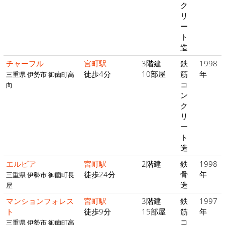
ク
リ
ー
ト
造
チャーフル
宮町駅
3階建
鉄
1998
徒歩4分
10部屋
筋
年
三重県 伊勢市 御薗町高
コ
向
ン
ク
リ
ー
ト
造
エルピア
宮町駅
2階建
鉄
1998
徒歩24分
骨
年
三重県 伊勢市 御薗町長
造
屋
マンションフォレス
宮町駅
3階建
鉄
1997
ト
徒歩9分
15部屋
筋
年
コ
三重県 伊勢市 御薗町高