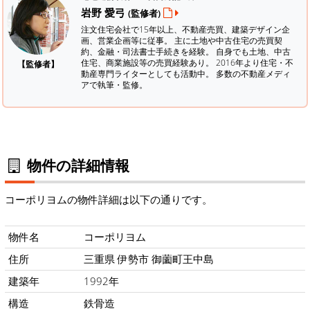
岩野 愛弓
(監修者)
注文住宅会社で15年以上、不動産売買、建築デザイン企
画、営業企画等に従事。 主に土地や中古住宅の売買契
約、金融・司法書士手続きを経験。
自身でも土地、中古
住宅、商業施設等の売買経験あり。 2016年より住宅・不
【監修者】
動産専門ライターとしても活動中。 多数の不動産メディ
アで執筆・監修。
物件の詳細情報
コーポリヨムの物件詳細は以下の通りです。
物件名
コーポリヨム
住所
三重県 伊勢市 御薗町王中島
建築年
1992年
構造
鉄骨造